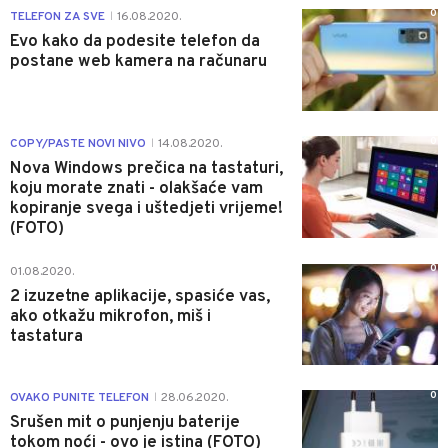
0
TELEFON ZA SVE
16.08.2020.
|
Evo kako da podesite telefon da
postane web kamera na računaru
0
COPY/PASTE NOVI NIVO
14.08.2020.
|
Nova Windows prečica na tastaturi,
koju morate znati - olakšaće vam
kopiranje svega i uštedjeti vrijeme!
(FOTO)
0
01.08.2020.
2 izuzetne aplikacije, spasiće vas,
ako otkažu mikrofon, miš i
tastatura
0
OVAKO PUNITE TELEFON
28.06.2020.
|
Srušen mit o punjenju baterije
tokom noći - ovo je istina (FOTO)