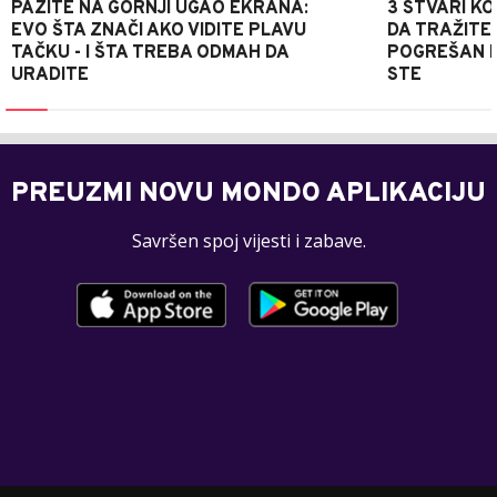
PAZITE NA GORNJI UGAO EKRANA:
3 STVARI KO
EVO ŠTA ZNAČI AKO VIDITE PLAVU
DA TRAŽITE
TAČKU - I ŠTA TREBA ODMAH DA
POGREŠAN P
URADITE
STE
PREUZMI NOVU MONDO APLIKACIJU
Savršen spoj vijesti i zabave.