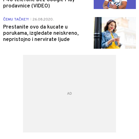
P40 telefone bez Google Play
prodavnice (VIDEO)
1
ČEMU TAČKE?!
26.08.2020.
|
Prestanite ovo da kucate u
porukama, izgledate neiskreno,
nepristojno i nervirate ljude