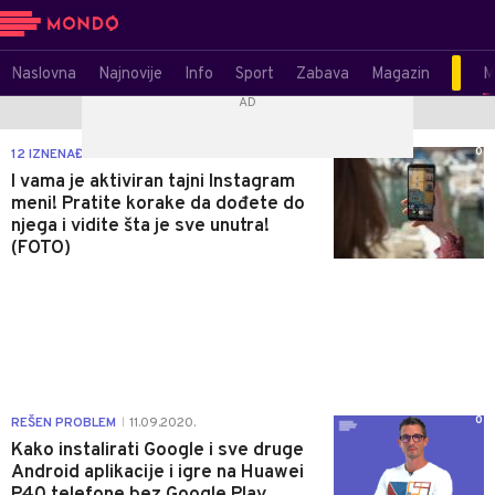
Naslovna
Najnovije
Info
Sport
Zabava
Magazin
M
0
12 IZNENAĐENJA
07.10.2020.
|
I vama je aktiviran tajni Instagram
meni! Pratite korake da dođete do
njega i vidite šta je sve unutra!
(FOTO)
0
REŠEN PROBLEM
11.09.2020.
|
Kako instalirati Google i sve druge
Android aplikacije i igre na Huawei