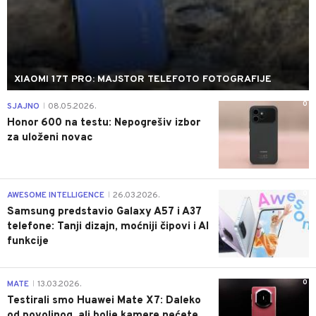
XIAOMI 17T PRO: MAJSTOR TELEFOTO FOTOGRAFIJE
0
SJAJNO
08.05.2026.
|
Honor 600 na testu: Nepogrešiv izbor
za uloženi novac
0
AWESOME INTELLIGENCE
26.03.2026.
|
Samsung predstavio Galaxy A57 i A37
telefone: Tanji dizajn, moćniji čipovi i AI
funkcije
0
MATE
13.03.2026.
|
Testirali smo Huawei Mate X7: Daleko
od povoljnog, ali bolje kamere nećete