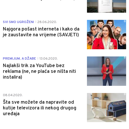
0
SVI SMO UGROŽENI
28.06.2020.
|
Najgora pošast interneta i kako da
je zaustavite na vrijeme (SAVJETI)
0
PREMIJUM, A DŽABE
13.06.2020.
|
Najlakši trik za YouTube bez
reklama (ne, ne plaća se ništa niti
instalira)
0
08.04.2020.
Šta sve možete da napravite od
kutije televizora ili nekog drugog
uređaja