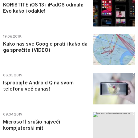
KORISTITE iOS 13 i iPadOS odmah:
Evo kako i odakle!
0
19.06.2019.
Kako nas sve Google prati i kako da
ga sprečite (VIDEO)
0
08.05.2019.
Isprobajte Android Q na svom
telefonu već danas!
0
09.04.2019.
Microsoft srušio najveći
kompjuterski mit