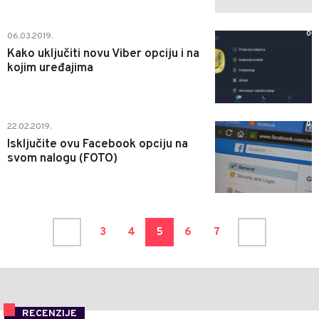
0
06.03.2019.
Kako uključiti novu Viber opciju i na
kojim uređajima
0
22.02.2019.
Isključite ovu Facebook opciju na
svom nalogu (FOTO)
3
4
5
6
7
RECENZIJE