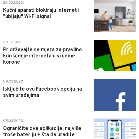
0
26.03.2020.
Kućni aparati blokiraju internet i
"ubijaju" Wi-Fi signal
0
21.03.2020.
Pridržavajte se mjera za pravilno
korišćenje interneta u vrijeme
korone
0
09.03.2020.
Isključite ovu Facebook opciju na
svim uređajima
0
05.03.2020.
Ograničite ove aplikacije, najviše
troše bateriju + šta da uradite