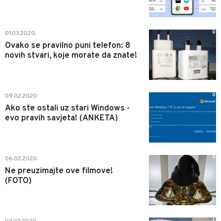
0
01.03.2020.
Ovako se pravilno puni telefon: 8
novih stvari, koje morate da znate!
0
09.02.2020.
Ako ste ostali uz stari Windows -
evo pravih savjeta! (ANKETA)
0
06.02.2020.
Ne preuzimajte ove filmove!
(FOTO)
1