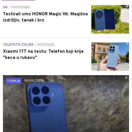
0
V6
05.07.2026.
|
Testirali smo HONOR Magic V6: Magično
izdržljiv, tanak i brz
0
TELEFOTO ZVIJER
01.07.2026.
|
Xiaomi 17T na testu: Telefon koji krije
"keca u rukavu"
0
04.06.2026.
T SERIJA