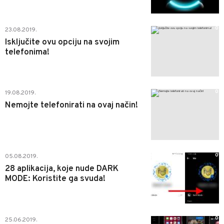
0
23.08.2019.
Isključite ovu opciju na svojim
telefonima!
0
19.08.2019.
Nemojte telefonirati na ovaj način!
0
05.08.2019.
28 aplikacija, koje nude DARK
MODE: Koristite ga svuda!
0
25.06.2019.