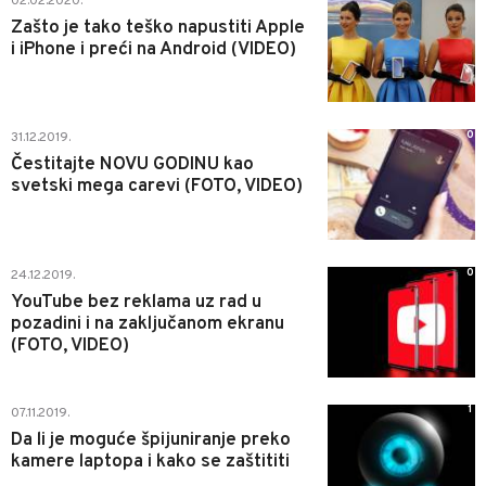
02.02.2020.
Zašto je tako teško napustiti Apple
i iPhone i preći na Android (VIDEO)
0
31.12.2019.
Čestitajte NOVU GODINU kao
svetski mega carevi (FOTO, VIDEO)
0
24.12.2019.
YouTube bez reklama uz rad u
pozadini i na zaključanom ekranu
(FOTO, VIDEO)
1
07.11.2019.
Da li je moguće špijuniranje preko
kamere laptopa i kako se zaštititi