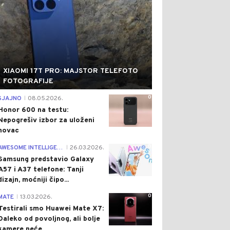
XIAOMI 17T PRO: MAJSTOR TELEFOTO
FOTOGRAFIJE
0
SJAJNO
08.05.2026.
|
Honor 600 na testu:
Nepogrešiv izbor za uloženi
novac
0
AWESOME INTELLIGENCE
26.03.2026.
|
Samsung predstavio Galaxy
A57 i A37 telefone: Tanji
dizajn, moćniji čipo...
0
MATE
13.03.2026.
|
Testirali smo Huawei Mate X7:
Daleko od povoljnog, ali bolje
kamere neće...