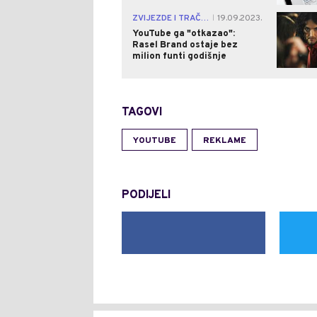
ZVIJEZDE I TRAČEVI
19.09.2023.
|
YouTube ga "otkazao":
Rasel Brand ostaje bez
milion funti godišnje
TAGOVI
YOUTUBE
REKLAME
PODIJELI