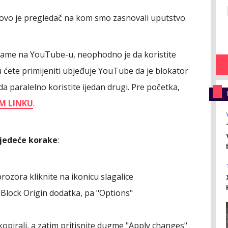
, ovo je pregledač na kom smo zasnovali uputstvo.
eklame na YouTube-u, neophodno je da koristite
 ćete primijeniti ubjeđuje YouTube da je blokator
da paralelno koristite ijedan drugi. Pre početka,
M LINKU
.
ljedeće korake
:
zora kliknite na ikonicu slagalice
uBlock Origin dodatka, pa "Options"
kopirali, a zatim pritisnite dugme "Apply changes"