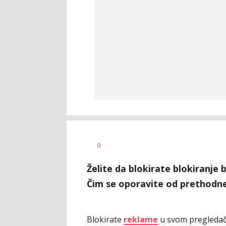
Ilija
AUTOR
0
Baošić
Želite da blokirate blokiranje
Čim se oporavite od prethodne 
Blokirate
reklame
u svom pregledaču