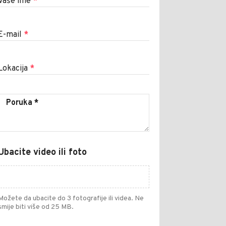
Vaše ime
*
E-mail
*
Lokacija
*
Ubacite video ili foto
Možete da ubacite do 3 fotografije ili videa. Ne
smije biti više od 25 MB.