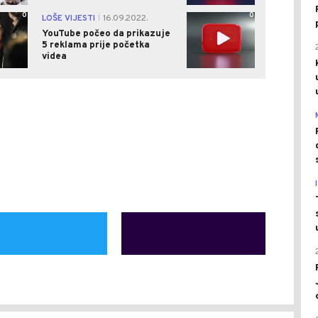
0
0
LOŠE VIJESTI
16.09.2022.
|
YouTube počeo da prikazuje
5 reklama prije početka
videa