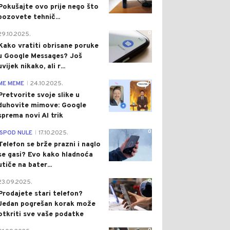
Pokušajte ovo prije nego što
pozovete tehnič...
0
29.10.2025.
Kako vratiti obrisane poruke
u Google Messages? Još
uvijek nikako, ali r...
0
ME MEME
24.10.2025.
|
Pretvorite svoje slike u
duhovite mimove: Google
sprema novi AI trik
0
ISPOD NULE
17.10.2025.
|
Telefon se brže prazni i naglo
se gasi? Evo kako hladnoća
utiče na bater...
0
23.09.2025.
Prodajete stari telefon?
Jedan pogrešan korak može
otkriti sve vaše podatke