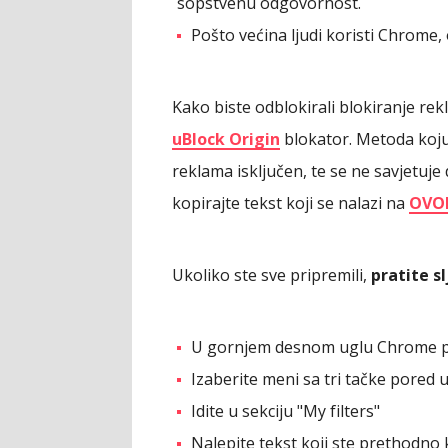
sopstvenu odgovornost.
Pošto većina ljudi koristi Chrome
Kako biste odblokirali blokiranje r
uBlock Origin
blokator. Metoda koju
reklama isključen, te se ne savjetuje 
kopirajte tekst koji se nalazi na
OVO
Ukoliko ste sve pripremili,
pratite s
U gornjem desnom uglu Chrome pro
Izaberite meni sa tri tačke pored 
Idite u sekciju "My filters"
Nalepite tekst koji ste prethodno 