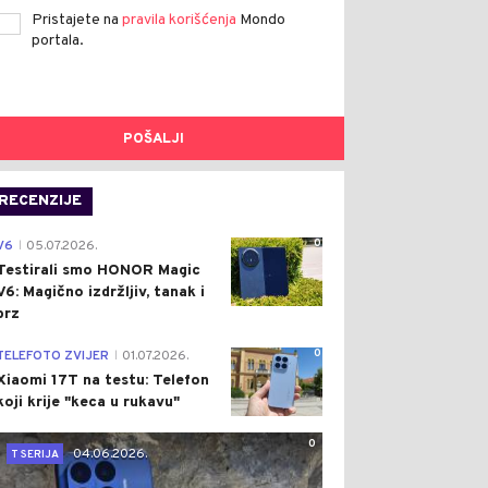
Pristajete na
pravila korišćenja
Mondo
portala.
POŠALJI
RECENZIJE
0
V6
05.07.2026.
|
Testirali smo HONOR Magic
V6: Magično izdržljiv, tanak i
brz
0
TELEFOTO ZVIJER
01.07.2026.
|
Xiaomi 17T na testu: Telefon
koji krije "keca u rukavu"
0
04.06.2026.
T SERIJA