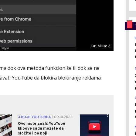
Br. slika: 3
ima dok ova metoda funkcioniše ili dok se ne
avati YouTube da blokira blokiranje reklama.
0
0
3 BOJE YOUTUBEA
09.10.2023.
|
Ovo niste znali: YouTube
klipove sada možete da
složite i po boji