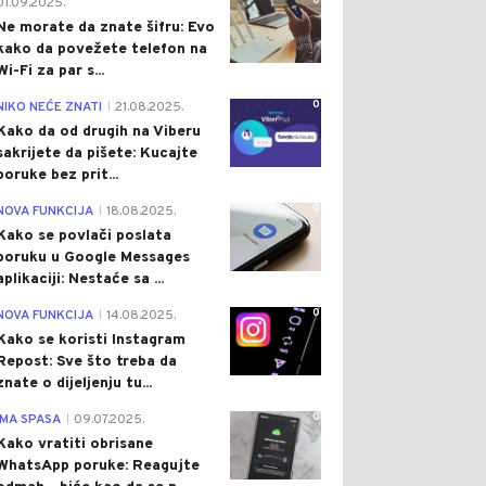
0
01.09.2025.
Ne morate da znate šifru: Evo
kako da povežete telefon na
Wi-Fi za par s...
0
NIKO NEĆE ZNATI
21.08.2025.
|
Kako da od drugih na Viberu
sakrijete da pišete: Kucajte
poruke bez prit...
0
NOVA FUNKCIJA
18.08.2025.
|
Kako se povlači poslata
poruku u Google Messages
aplikaciji: Nestaće sa ...
0
NOVA FUNKCIJA
14.08.2025.
|
Kako se koristi Instagram
Repost: Sve što treba da
znate o dijeljenju tu...
0
IMA SPASA
09.07.2025.
|
Kako vratiti obrisane
WhatsApp poruke: Reagujte