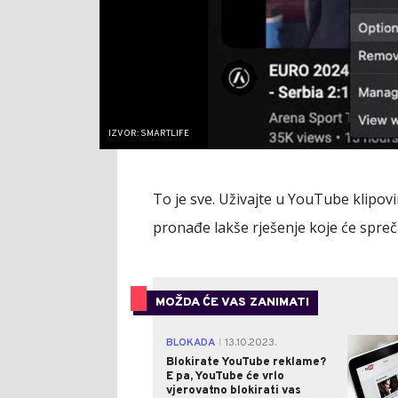
IZVOR: SMARTLIFE
To je sve. Uživajte u YouTube klipov
pronađe lakše rješenje koje će spreč
MOŽDA ĆE VAS ZANIMATI
BLOKADA
13.10.2023.
|
Blokirate YouTube reklame?
E pa, YouTube će vrlo
vjerovatno blokirati vas