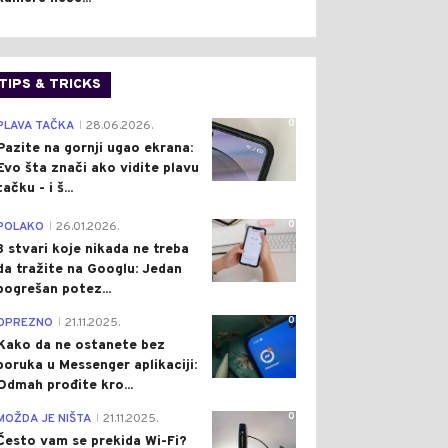
TIPS & TRICKS
0
PLAVA TAČKA
28.06.2026.
|
Pazite na gornji ugao ekrana:
Evo šta znači ako vidite plavu
tačku - i š...
0
POLAKO
26.01.2026.
|
3 stvari koje nikada ne treba
da tražite na Googlu: Jedan
pogrešan potez...
0
OPREZNO
21.11.2025.
|
Kako da ne ostanete bez
poruka u Messenger aplikaciji:
Odmah prođite kro...
0
MOŽDA JE NIŠTA
21.11.2025.
|
Često vam se prekida Wi-Fi?