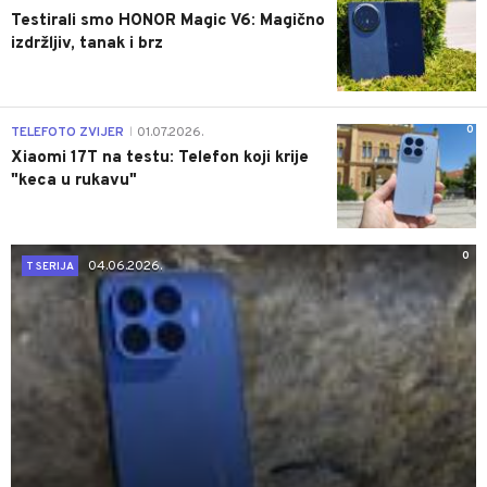
Testirali smo HONOR Magic V6: Magično
izdržljiv, tanak i brz
0
TELEFOTO ZVIJER
01.07.2026.
|
Xiaomi 17T na testu: Telefon koji krije
"keca u rukavu"
0
04.06.2026.
T SERIJA