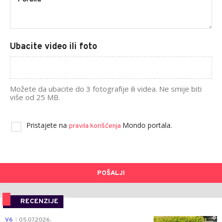
Ubacite video ili foto
Možete da ubacite do 3 fotografije ili videa. Ne smije biti
više od 25 MB.
Pristajete na
Mondo portala.
pravila korišćenja
POŠALJI
RECENZIJE
0
V6
05.07.2026.
|