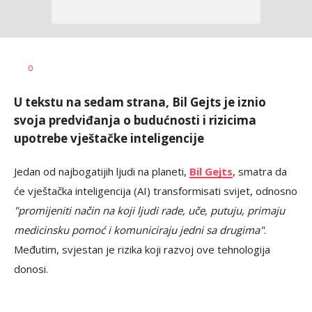
Dragana
AUTOR
0
Božić
U tekstu na sedam strana, Bil Gejts je iznio
svoja predviđanja o budućnosti i rizicima
upotrebe vještačke inteligencije
Jedan od najbogatijih ljudi na planeti,
Bil Gejts
, smatra da
će vještačka inteligencija (AI) transformisati svijet, odnosno
"promijeniti način na koji ljudi rade, uče, putuju, primaju
medicinsku pomoć i komuniciraju jedni sa drugima"
.
Međutim, svjestan je rizika koji razvoj ove tehnologija
donosi.