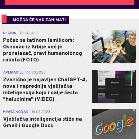
MOŽDA ĆE VAS ZANIMATI
0
REGION
17.03.2023.
|
Počeo sa tatinom lemilicom:
Osnovac iz Srbije već je
pronalazač, pravi humanoidnog
robota (FOTO)
0
APLIKACIJE
16.03.2023.
|
Zvanično je najavljen ChatGPT-4,
nova i naprednija vještačka
inteligencija koja i dalje često
"halucinira" (VIDEO)
0
HVATA KORAK
14.03.2023.
|
Vještačka inteligencija stiže na
Gmail i Google Docs