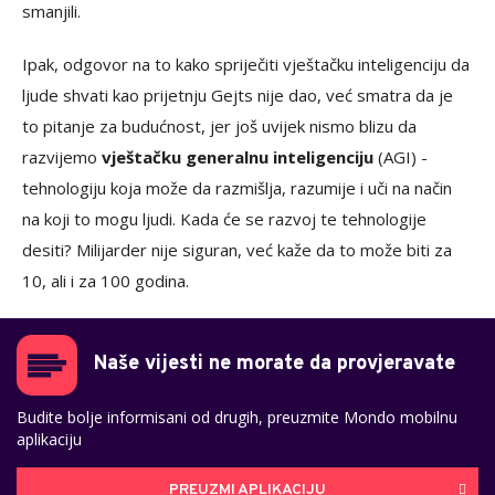
smanjili.
Ipak, odgovor na to kako spriječiti vještačku inteligenciju da
ljude shvati kao prijetnju Gejts nije dao, već smatra da je
to pitanje za budućnost, jer još uvijek nismo blizu da
razvijemo
vještačku generalnu inteligenciju
(AGI) -
tehnologiju koja može da razmišlja, razumije i uči na način
na koji to mogu ljudi. Kada će se razvoj te tehnologije
desiti? Milijarder nije siguran, već kaže da to može biti za
10, ali i za 100 godina.
Naše vijesti ne morate da provjeravate
Budite bolje informisani od drugih, preuzmite Mondo mobilnu
aplikaciju
PREUZMI APLIKACIJU