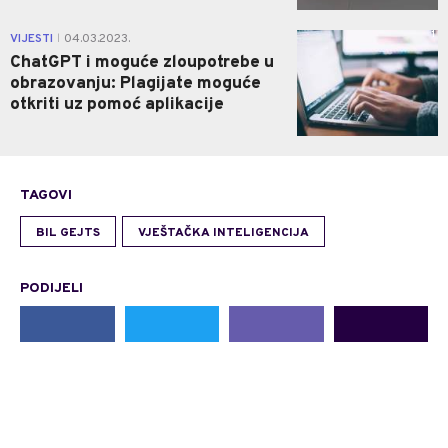
1
VIJESTI
04.03.2023.
|
ChatGPT i moguće zloupotrebe u
obrazovanju: Plagijate moguće
otkriti uz pomoć aplikacije
TAGOVI
BIL GEJTS
VJEŠTAČKA INTELIGENCIJA
PODIJELI