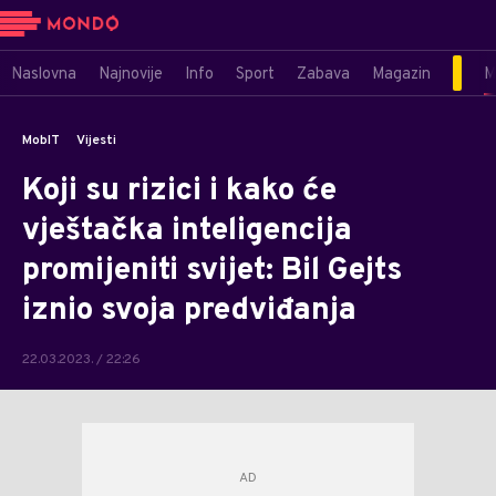
Naslovna
Najnovije
Info
Sport
Zabava
Magazin
M
MobIT
Vijesti
Koji su rizici i kako će
vještačka inteligencija
promijeniti svijet: Bil Gejts
iznio svoja predviđanja
22.03.2023. / 22:26