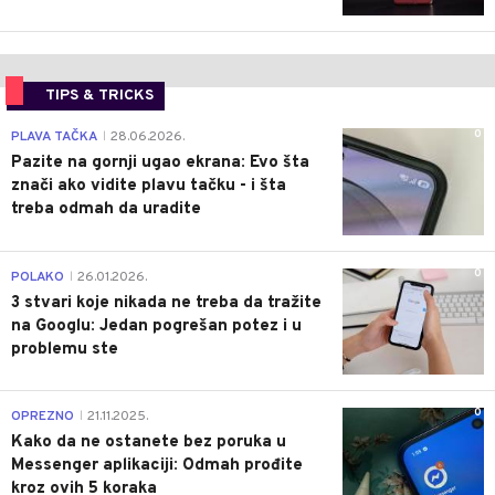
TIPS & TRICKS
0
PLAVA TAČKA
28.06.2026.
|
Pazite na gornji ugao ekrana: Evo šta
znači ako vidite plavu tačku - i šta
treba odmah da uradite
0
POLAKO
26.01.2026.
|
3 stvari koje nikada ne treba da tražite
na Googlu: Jedan pogrešan potez i u
problemu ste
0
OPREZNO
21.11.2025.
|
Kako da ne ostanete bez poruka u
Messenger aplikaciji: Odmah prođite
kroz ovih 5 koraka