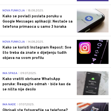
0
NOVA FUNKCIJA
18.08.2025.
|
Kako se povlači poslata poruku u
Google Messages aplikaciji: Nestaće sa
telefona primaoca u samo 3 koraka
0
NOVA FUNKCIJA
14.08.2025.
|
Kako se koristi Instagram Repost: Sve
što treba da znate o dijeljenju tuđih
objava na svom profilu
0
IMA SPASA
09.07.2025.
|
Kako vratiti obrisane WhatsApp
poruke: Reagujte odmah - biće kao da
se ništa nije desilo
0
IMA NADE
07.07.2025.
|
Obrisali ste fotografije sa telefona?