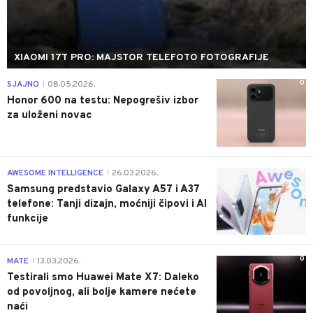
XIAOMI 17T PRO: MAJSTOR TELEFOTO FOTOGRAFIJE
0
SJAJNO
08.05.2026.
|
Honor 600 na testu: Nepogrešiv izbor
za uloženi novac
0
AWESOME INTELLIGENCE
26.03.2026.
|
Samsung predstavio Galaxy A57 i A37
telefone: Tanji dizajn, moćniji čipovi i AI
funkcije
0
MATE
13.03.2026.
|
Testirali smo Huawei Mate X7: Daleko
od povoljnog, ali bolje kamere nećete
naći