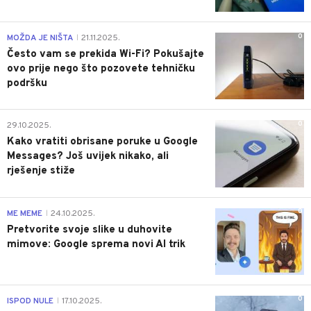
0
MOŽDA JE NIŠTA
21.11.2025.
|
Često vam se prekida Wi-Fi? Pokušajte
ovo prije nego što pozovete tehničku
podršku
0
29.10.2025.
Kako vratiti obrisane poruke u Google
Messages? Još uvijek nikako, ali
rješenje stiže
0
ME MEME
24.10.2025.
|
Pretvorite svoje slike u duhovite
mimove: Google sprema novi AI trik
0
ISPOD NULE
17.10.2025.
|