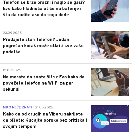
Telefon se brže prazni i naglo se gasi?
Evo kako hladnoća utiče na baterije i
šta da radite ako do toga dođe
0
23.09.2025.
Prodajete stari telefon? Jedan
pogrešan korak može otkriti sve vaše
podatke
0
01.09.2025.
Ne morate da znate šifru: Evo kako da
povežete telefon na Wi-Fi za par
sekundi
0
NIKO NEĆE ZNATI
21.08.2025.
|
Kako da od drugih na Viberu sakrijete
da pišete: Kucajte poruke bez pritiska i
svojim tempom