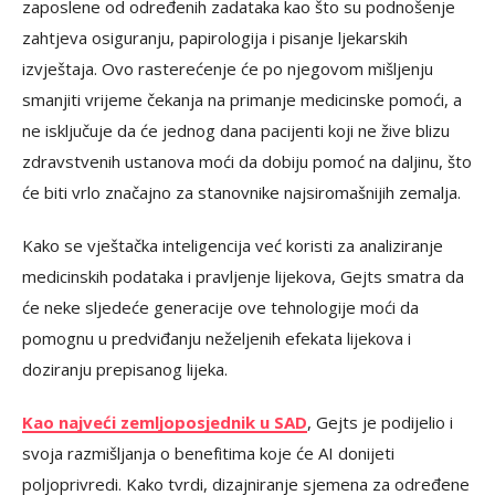
zaposlene od određenih zadataka kao što su podnošenje
zahtjeva osiguranju, papirologija i pisanje ljekarskih
izvještaja. Ovo rasterećenje će po njegovom mišljenju
smanjiti vrijeme čekanja na primanje medicinske pomoći, a
ne isključuje da će jednog dana pacijenti koji ne žive blizu
zdravstvenih ustanova moći da dobiju pomoć na daljinu, što
će biti vrlo značajno za stanovnike najsiromašnijih zemalja.
Kako se vještačka inteligencija već koristi za analiziranje
medicinskih podataka i pravljenje lijekova, Gejts smatra da
će neke sljedeće generacije ove tehnologije moći da
pomognu u predviđanju neželjenih efekata lijekova i
doziranju prepisanog lijeka.
Kao najveći zemljoposjednik u SAD
, Gejts je podijelio i
svoja razmišljanja o benefitima koje će AI donijeti
poljoprivredi. Kako tvrdi, dizajniranje sjemena za određene