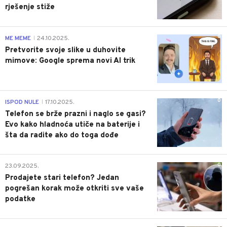
rješenje stiže
0
ME MEME
24.10.2025.
|
Pretvorite svoje slike u duhovite
mimove: Google sprema novi AI trik
0
ISPOD NULE
17.10.2025.
|
Telefon se brže prazni i naglo se gasi?
Evo kako hladnoća utiče na baterije i
šta da radite ako do toga dođe
0
23.09.2025.
Prodajete stari telefon? Jedan
pogrešan korak može otkriti sve vaše
podatke