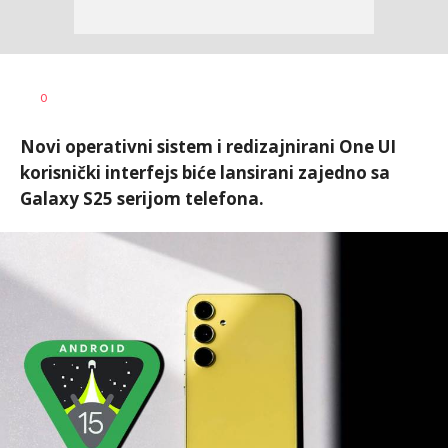
Dušan
AUTOR
0
Volaš
Novi operativni sistem i redizajnirani One UI
korisnički interfejs biće lansirani zajedno sa
Galaxy S25 serijom telefona.