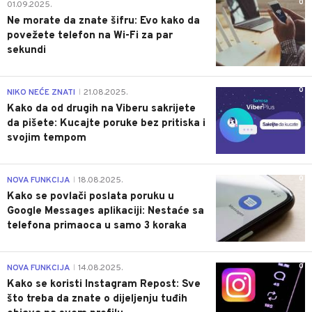
0
01.09.2025.
Ne morate da znate šifru: Evo kako da
povežete telefon na Wi-Fi za par
sekundi
0
NIKO NEĆE ZNATI
21.08.2025.
|
Kako da od drugih na Viberu sakrijete
da pišete: Kucajte poruke bez pritiska i
svojim tempom
0
NOVA FUNKCIJA
18.08.2025.
|
Kako se povlači poslata poruku u
Google Messages aplikaciji: Nestaće sa
telefona primaoca u samo 3 koraka
0
NOVA FUNKCIJA
14.08.2025.
|
Kako se koristi Instagram Repost: Sve
što treba da znate o dijeljenju tuđih