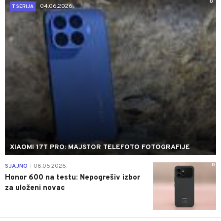
0
04.06.2026.
T SERIJA
XIAOMI 17T PRO: MAJSTOR TELEFOTO FOTOGRAFIJE
0
SJAJNO
08.05.2026.
|
Honor 600 na testu: Nepogrešiv izbor
za uloženi novac