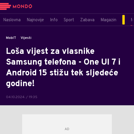
Naslovna
Najnovije
Info
Sport
Zabava
Magazin
M
MobIT
Vijesti
Loša vijest za vlasnike
Samsung telefona - One UI 7 i
Android 15 stižu tek sljedeće
godine!
04.10.2024. / 19:35