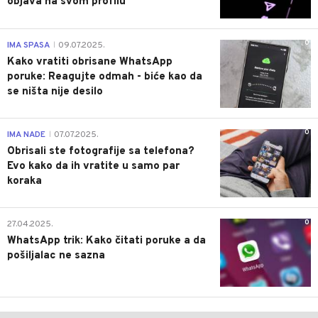
objava na svom profilu
0
IMA SPASA
09.07.2025.
|
Kako vratiti obrisane WhatsApp
poruke: Reagujte odmah - biće kao da
se ništa nije desilo
0
IMA NADE
07.07.2025.
|
Obrisali ste fotografije sa telefona?
Evo kako da ih vratite u samo par
koraka
0
27.04.2025.
WhatsApp trik: Kako čitati poruke a da
pošiljalac ne sazna