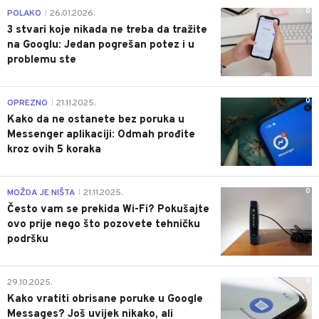
0
POLAKO
26.01.2026.
|
3 stvari koje nikada ne treba da tražite
na Googlu: Jedan pogrešan potez i u
problemu ste
0
OPREZNO
21.11.2025.
|
Kako da ne ostanete bez poruka u
Messenger aplikaciji: Odmah prođite
kroz ovih 5 koraka
0
MOŽDA JE NIŠTA
21.11.2025.
|
Često vam se prekida Wi-Fi? Pokušajte
ovo prije nego što pozovete tehničku
podršku
0
29.10.2025.
Kako vratiti obrisane poruke u Google
Messages? Još uvijek nikako, ali