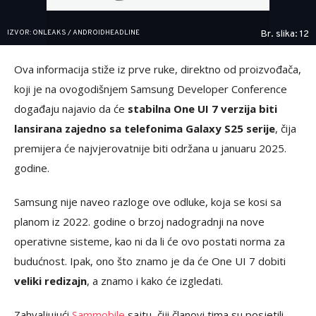
IZVOR: ONLEAKS / ANDROIDHEADLINE
Br. slika: 12
Ova informacija stiže iz prve ruke, direktno od proizvođača,
koji je na ovogodišnjem Samsung Developer Conference
događaju najavio da će
stabilna One UI 7 verzija biti
lansirana zajedno sa telefonima Galaxy S25 serije
, čija
premijera će najvjerovatnije biti održana u januaru 2025.
godine.
Samsung nije naveo razloge ove odluke, koja se kosi sa
planom iz 2022. godine o brzoj nadogradnji na nove
operativne sisteme, kao ni da li će ovo postati norma za
budućnost. Ipak, ono što znamo je da će One UI 7 dobiti
veliki redizajn
, a znamo i kako će izgledati.
Zahvaljujući
Sammobile
sajtu, čiji članovi tima su posjetili