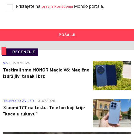
Pristajete na
Mondo portala.
pravila korišćenja
POŠALJI
RECENZIJE
0
V6
05.07.2026.
|
Testirali smo HONOR Magic V6: Magično
izdržljiv, tanak i brz
0
TELEFOTO ZVIJER
01.07.2026.
|
Xiaomi 17T na testu: Telefon koji krije
"keca u rukavu"