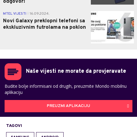
odgovor!
0
MTEL VIJESTI
16.09.2024.
|
Novi Galaxy preklopni telefoni sa
ekskluzivnim futrolama na poklon
Naše vijesti ne morate da provjeravate
Budite bolje informisani od drugih, preuzmite Mondo mobilnu
aplikaciju
PREUZMI APLIKACIJU
TAGOVI