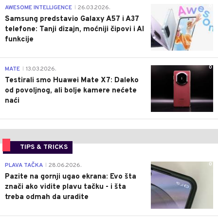
0
AWESOME INTELLIGENCE
26.03.2026.
|
Samsung predstavio Galaxy A57 i A37
telefone: Tanji dizajn, moćniji čipovi i AI
funkcije
0
MATE
13.03.2026.
|
Testirali smo Huawei Mate X7: Daleko
od povoljnog, ali bolje kamere nećete
naći
TIPS & TRICKS
0
PLAVA TAČKA
28.06.2026.
|
Pazite na gornji ugao ekrana: Evo šta
znači ako vidite plavu tačku - i šta
treba odmah da uradite