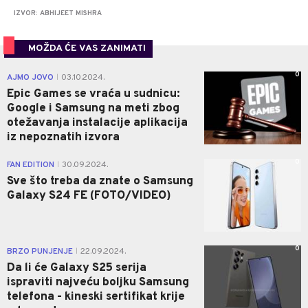
IZVOR: ABHIJEET MISHRA
MOŽDA ĆE VAS ZANIMATI
0
AJMO JOVO
03.10.2024.
|
Epic Games se vraća u sudnicu:
Google i Samsung na meti zbog
otežavanja instalacije aplikacija
iz nepoznatih izvora
0
FAN EDITION
30.09.2024.
|
Sve što treba da znate o Samsung
Galaxy S24 FE (FOTO/VIDEO)
0
BRZO PUNJENJE
22.09.2024.
|
Da li će Galaxy S25 serija
ispraviti najveću boljku Samsung
telefona - kineski sertifikat krije