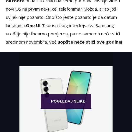
oktobra
. A da li to znači da ćemo par dana kasnije videti
novi OS na prvim ne-Pixel telefonima? Možda, ali to još
uvijek nije poznato. Ono što jeste poznato je da datum
lansiranja
One UI 7
korisničkog interfejsa za Samsung
uređaje nije linearno pomjeren, pa ne samo da neće stići
sredinom novembra, već
uopšte neće stići ove godine
!
POGLEDAJ SLIKE