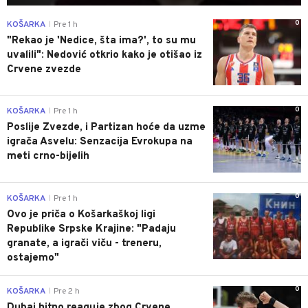
0
KOŠARKA
Pre 1 h
|
"Rekao je 'Nedice, šta ima?', to su mu
uvalili": Nedović otkrio kako je otišao iz
Crvene zvezde
0
KOŠARKA
Pre 1 h
|
Poslije Zvezde, i Partizan hoće da uzme
igrača Asvelu: Senzacija Evrokupa na
meti crno-bijelih
0
KOŠARKA
Pre 1 h
|
Ovo je priča o Košarkaškoj ligi
Republike Srpske Krajine: "Padaju
granate, a igrači viču - treneru,
ostajemo"
0
KOŠARKA
Pre 2 h
|
Dubai hitno reaguje zbog Crvene