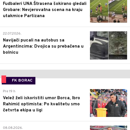
Fudbaleri UNA Štrasena šokirano gledali
Grobare: Nevjerovatna scena na kraju
utakmice Partizana
0
22.07.2026.
Navijači pucali na autobus sa
Argentincima: Dvojica su prebačena u
bolnicu
FK BORAC
0
Pre 19 h
Velež želi iskoristiti umor Borca, Ibro
Rahimić optimista: Po kvalitetu smo
četvrta ekipa u ligi
0
08.08.2026.