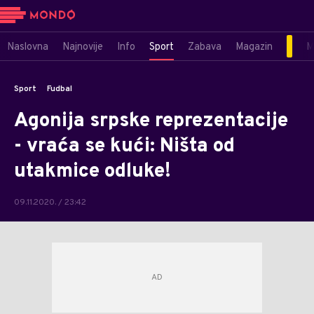
Naslovna
Najnovije
Info
Sport
Zabava
Magazin
M
Sport
Fudbal
Agonija srpske reprezentacije
- vraća se kući: Ništa od
utakmice odluke!
09.11.2020. / 23:42