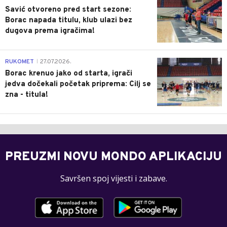
Savić otvoreno pred start sezone:
Borac napada titulu, klub ulazi bez
dugova prema igračima!
0
RUKOMET
27.07.2026.
|
Borac krenuo jako od starta, igrači
jedva dočekali početak priprema: Cilj se
zna - titula!
PREUZMI NOVU MONDO APLIKACIJU
Savršen spoj vijesti i zabave.