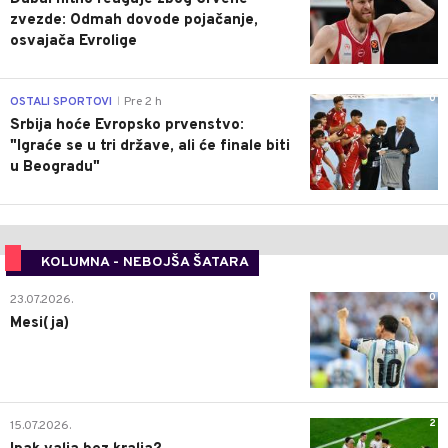
zvezde: Odmah dovode pojačanje,
osvajača Evrolige
0
OSTALI SPORTOVI
Pre 2 h
|
Srbija hoće Evropsko prvenstvo:
"Igraće se u tri države, ali će finale biti
u Beogradu"
KOLUMNA - NEBOJŠA ŠATARA
0
23.07.2026.
Mesi(ja)
2
15.07.2026.