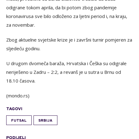
odigrane tokom aprila, da bi potom zbog pandemije
koronavirusa sve bilo odloženo za ljetni period i, na kraju,
za novembar.
Zbog aktuelne svjetske krize je i završni turnir pomjeren za
sljedeću godinu.
U drugom dvomeča baraža, Hrvatska i Češka su odigrale
neriješeno u Zadru – 2:2, a revanš je u sutra u Brnu od
18.10 časova.
(mondo.rs)
TAGOVI
FUTSAL
SRBIJA
PODIJELI