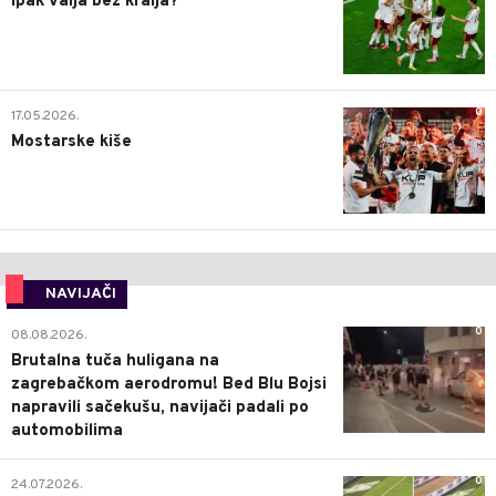
Ipak valja bez kralja?
0
17.05.2026.
Mostarske kiše
NAVIJAČI
0
08.08.2026.
Brutalna tuča huligana na
zagrebačkom aerodromu! Bed Blu Bojsi
napravili sačekušu, navijači padali po
automobilima
0
24.07.2026.