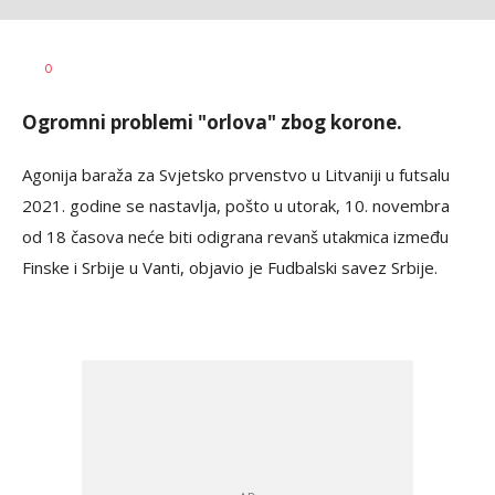
Dragan
AUTOR
0
Šutvić
Ogromni problemi "orlova" zbog korone.
Agonija baraža za Svjetsko prvenstvo u Litvaniji u futsalu
2021. godine se nastavlja, pošto u utorak, 10. novembra
od 18 časova neće biti odigrana revanš utakmica između
Finske i Srbije u Vanti, objavio je Fudbalski savez Srbije.