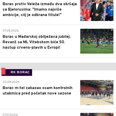
Borac protiv Veleža između dva okršaja
sa Bjelorusima: "Imamo najviše
ambicije, cilj je odbrana titule!"
0
07.08.2026.
Borac u Mađarskoj obilježava jubilej:
Revanš sa ML Vitebskom biće 50.
nastup crveno-plavih u Evropi!
RK BORAC
0
05.08.2026.
Borac m:tel zakazao osam kontrolnih
utakmica pred početak nove sezone
0
27.07.2026.