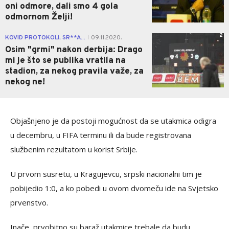
oni odmore, dali smo 4 gola
odmornom Želji!
2
KOVID PROTOKOLI, SR**A...
09.11.2020.
|
Osim "grmi" nakon derbija: Drago
mi je što se publika vratila na
stadion, za nekog pravila važe, za
nekog ne!
Objašnjeno je da postoji mogućnost da se utakmica odigra
u decembru, u FIFA terminu ili da bude registrovana
službenim rezultatom u korist Srbije.
U prvom susretu, u Kragujevcu, srpski nacionalni tim je
pobijedio 1:0, a ko pobedi u ovom dvomeču ide na Svjetsko
prvenstvo.
Inače, prvobitno su baraž utakmice trebale da budu