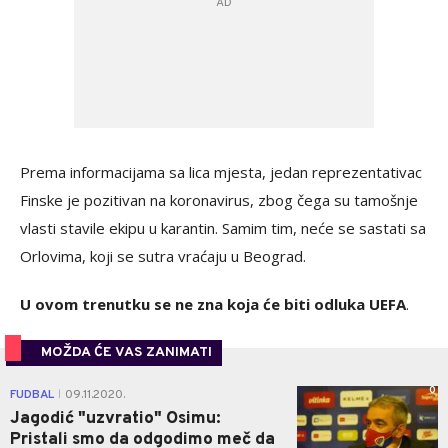
Prema informacijama sa lica mjesta, jedan reprezentativac
Finske je pozitivan na koronavirus, zbog čega su tamošnje
vlasti stavile ekipu u karantin. Samim tim, neće se sastati sa
Orlovima, koji se sutra vraćaju u Beograd.
U ovom trenutku se ne zna koja će biti odluka UEFA
.
MOŽDA ĆE VAS ZANIMATI
0
FUDBAL
09.11.2020.
|
Jagodić "uzvratio" Osimu:
Pristali smo da odgodimo meč da