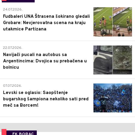
0
24.07.2026.
Fudbaleri UNA Štrasena šokirano gledali
Grobare: Nevjerovatna scena na kraju
utakmice Partizana
0
22.07.2026.
Navijači pucali na autobus sa
Argentincima: Dvojica su prebačena u
bolnicu
1
07.07.2026.
Levski se oglasio: Saopštenje
bugarskog šampiona nekoliko sati pred
meč sa Borcem!
FK BORAC