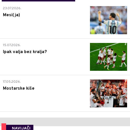
0
23.07.2026.
Mesi(ja)
2
15.07.2026.
Ipak valja bez kralja?
0
17.05.2026.
Mostarske kiše
NAVIJAČI