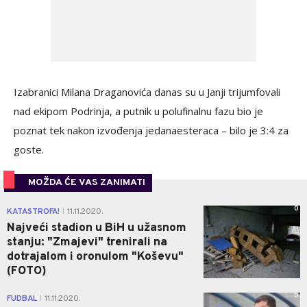
Izabranici Milana Draganovića danas su u Janji trijumfovali
nad ekipom Podrinja, a putnik u polufinalnu fazu bio je
poznat tek nakon izvođenja jedanaesteraca – bilo je 3:4 za
goste.
MOŽDA ĆE VAS ZANIMATI
0
KATASTROFA!
11.11.2020.
|
Najveći stadion u BiH u užasnom
stanju: "Zmajevi" trenirali na
dotrajalom i oronulom "Koševu"
(FOTO)
0
FUDBAL
11.11.2020.
|