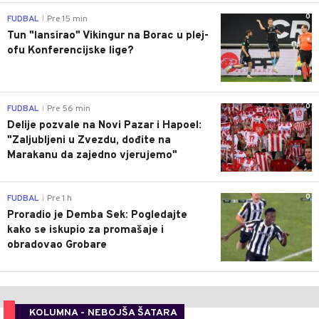
0
FUDBAL
Pre 15 min
|
Tun "lansirao" Vikingur na Borac u plej-
ofu Konferencijske lige?
0
FUDBAL
Pre 56 min
|
Delije pozvale na Novi Pazar i Hapoel:
"Zaljubljeni u Zvezdu, dođite na
Marakanu da zajedno vjerujemo"
0
FUDBAL
Pre 1 h
|
Proradio je Demba Sek: Pogledajte
kako se iskupio za promašaje i
obradovao Grobare
KOLUMNA - NEBOJŠA ŠATARA