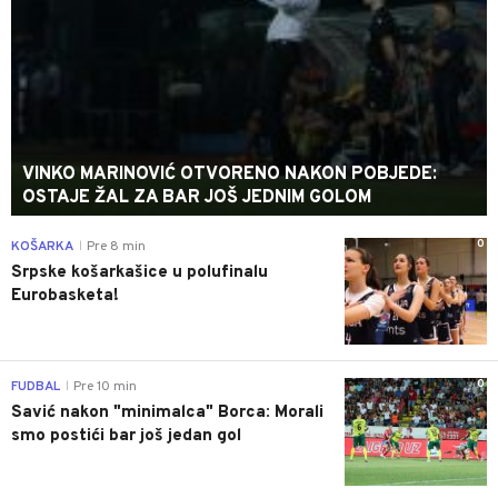
VINKO MARINOVIĆ OTVORENO NAKON POBJEDE:
OSTAJE ŽAL ZA BAR JOŠ JEDNIM GOLOM
0
KOŠARKA
Pre 8 min
|
Srpske košarkašice u polufinalu
Eurobasketa!
0
FUDBAL
Pre 10 min
|
Savić nakon "minimalca" Borca: Morali
smo postići bar još jedan gol