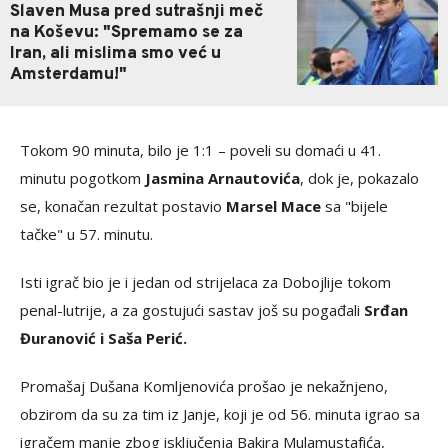
Slaven Musa pred sutrašnji meč
na Koševu: "Spremamo se za
Iran, ali mislima smo već u
Amsterdamu!"
Tokom 90 minuta, bilo je 1:1 – poveli su domaći u 41.
minutu pogotkom
Jasmina Arnautovića
, dok je, pokazalo
se, konačan rezultat postavio
Marsel Mace
sa "bijele
tačke" u 57. minutu.
Isti igrač bio je i jedan od strijelaca za Dobojlije tokom
penal-lutrije, a za gostujući sastav još su pogađali
Srđan
Đuranović i Saša Perić.
Promašaj Dušana Komljenovića prošao je nekažnjeno,
obzirom da su za tim iz Janje, koji je od 56. minuta igrao sa
igračem manje zbog isključenja Bakira Mulamustafića,