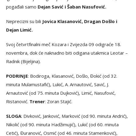
pogađali samo
Dejan Savić i Šaban Nasufović.
Neprecizni su bili
Jovica Klasanović, Dragan Došlo i
Dejan Limić.
Svoj četvrtfinalni meč Kozara i Zvijezda 09 odigraće 18.
novembra, dok će naknadno biti odigana utakmica Leotar –
Radnik (Bijeljina).
PODRINJE
: Bodiroga, Klasanović, Došlo, Đokić (od 32.
minuta Mulamustafić), Lukić, A. Arnautović, Savić, J.
Arnautović (od 75. minuta Dujković), Limić, Nasufović,
Ristanović.
Trener
: Zoran Stajić.
SLOGA
: Divković, Janković, Marković (od 90. minuta Andrić),
Nikolić (od 90. minuta Hadžimujić), Lukić (od 60. minuta
Cetić), Đuranović, Osmić (od 46. minuta Stamenković),