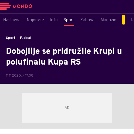
Naslovna
Najnovije
Info
Sport
Zabava
Magazin
M
Sport
Fudbal
Dobojlije se pridružile Krupi u
polufinalu Kupa RS
11.11.2020. / 17:08