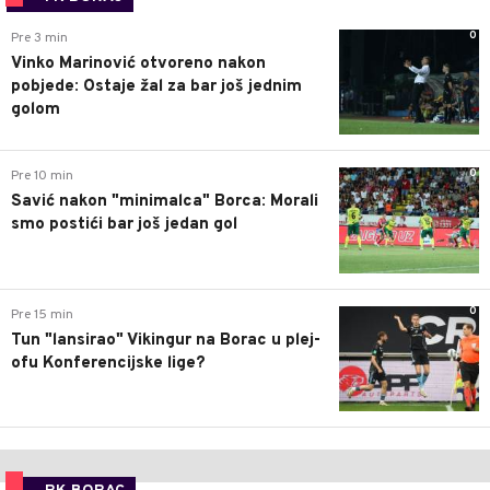
0
Pre 3 min
Vinko Marinović otvoreno nakon
pobjede: Ostaje žal za bar još jednim
golom
0
Pre 10 min
Savić nakon "minimalca" Borca: Morali
smo postići bar još jedan gol
0
Pre 15 min
Tun "lansirao" Vikingur na Borac u plej-
ofu Konferencijske lige?