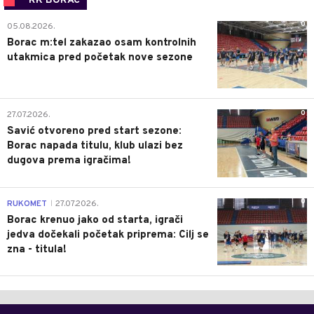
RK BORAC
0
05.08.2026.
Borac m:tel zakazao osam kontrolnih
utakmica pred početak nove sezone
0
27.07.2026.
Savić otvoreno pred start sezone:
Borac napada titulu, klub ulazi bez
dugova prema igračima!
0
RUKOMET
27.07.2026.
|
Borac krenuo jako od starta, igrači
jedva dočekali početak priprema: Cilj se
zna - titula!