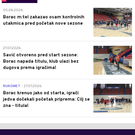
0
05.08.2026.
Borac m:tel zakazao osam kontrolnih
utakmica pred početak nove sezone
0
27.07.2026.
Savić otvoreno pred start sezone:
Borac napada titulu, klub ulazi bez
dugova prema igračima!
0
RUKOMET
27.07.2026.
|
Borac krenuo jako od starta, igrači
jedva dočekali početak priprema: Cilj se
zna - titula!