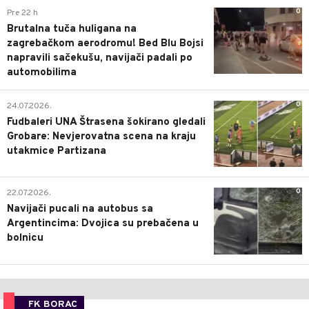
0
Pre 22 h
Brutalna tuča huligana na
zagrebačkom aerodromu! Bed Blu Bojsi
napravili sačekušu, navijači padali po
automobilima
0
24.07.2026.
Fudbaleri UNA Štrasena šokirano gledali
Grobare: Nevjerovatna scena na kraju
utakmice Partizana
0
22.07.2026.
Navijači pucali na autobus sa
Argentincima: Dvojica su prebačena u
bolnicu
FK BORAC