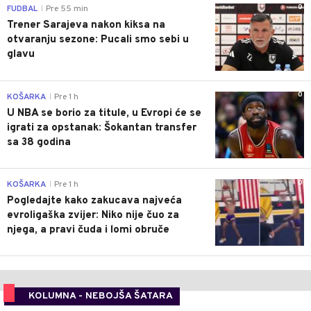
0
FUDBAL
Pre 55 min
|
Trener Sarajeva nakon kiksa na
otvaranju sezone: Pucali smo sebi u
glavu
0
KOŠARKA
Pre 1 h
|
U NBA se borio za titule, u Evropi će se
igrati za opstanak: Šokantan transfer
sa 38 godina
0
KOŠARKA
Pre 1 h
|
Pogledajte kako zakucava najveća
evroligaška zvijer: Niko nije čuo za
njega, a pravi čuda i lomi obruče
KOLUMNA - NEBOJŠA ŠATARA