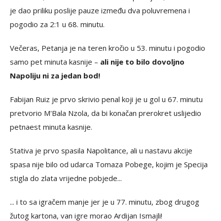
je dao priliku poslije pauze između dva poluvremena i
pogodio za 2:1 u 68. minutu.
Večeras, Petanja je na teren kročio u 53. minutu i pogodio
samo pet minuta kasnije –
ali nije to bilo dovoljno
Napoliju ni za jedan bod!
Fabijan Ruiz je prvo skrivio penal koji je u gol u 67. minutu
pretvorio M'Bala Nzola, da bi konačan prerokret uslijedio
petnaest minuta kasnije.
Stativa je prvo spasila Napolitance, ali u nastavu akcije
spasa nije bilo od udarca Tomaza Pobege, kojim je Specija
stigla do zlata vrijedne pobjede...
... i to sa igračem manje jer je u 77. minutu, zbog drugog
žutog kartona, van igre morao Ardijan Ismajli!