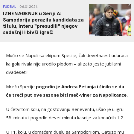
0
FUDBAL
06.01.2021.
|
IZNENAĐENJE u Seriji A:
Sampdorija porazila kandidata za
titulu, Interu "presudili" njegov
sadašnji i bivši igrač!
Mučio se Napoli sa ekipom Specije, čak devetnaest udaraca
ka golu rivala nije urodilo plodom – ali zato jeste jubilarni
dvadeseti!
Mrežu Specije
pogodio je Andrea Petanja i činilo se da
će treći put ove sezone biti meč-viner za Napolitance.
U četvrtom kolu, na gostovanju Beneventu, ušao je u igru
58. minutu i pogodio devet minuta kasnije za konačnih 1:2.
U 11. kolu, u domaćem duelu sa Sampdorijom, Gatuzo mu