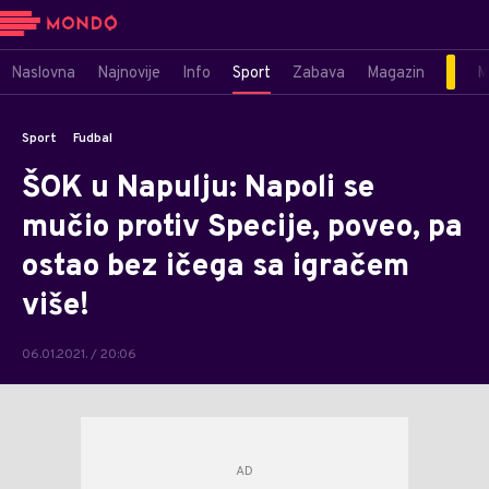
Naslovna
Najnovije
Info
Sport
Zabava
Magazin
M
Sport
Fudbal
ŠOK u Napulju: Napoli se
mučio protiv Specije, poveo, pa
ostao bez ičega sa igračem
više!
06.01.2021. / 20:06