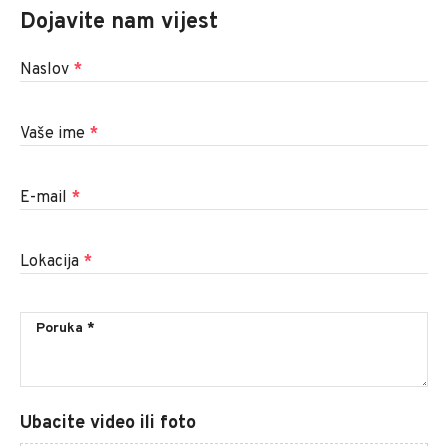
Dojavite nam vijest
Naslov
*
Vaše ime
*
E-mail
*
Lokacija
*
Ubacite video ili foto