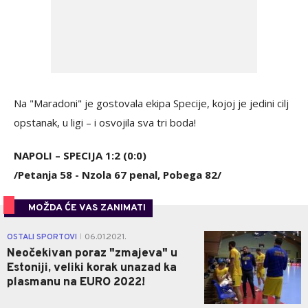
Na "Maradoni" je gostovala ekipa Specije, kojoj je jedini cilj
opstanak, u ligi – i osvojila sva tri boda!
NAPOLI – SPECIJA 1:2 (0:0)
/Petanja 58 - Nzola 67 penal, Pobega 82/
MOŽDA ĆE VAS ZANIMATI
1
OSTALI SPORTOVI
06.01.2021.
|
Neočekivan poraz "zmajeva" u
Estoniji, veliki korak unazad ka
plasmanu na EURO 2022!