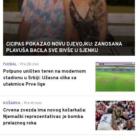
CICIPAS POKAZAO NOVU DJEVOJKU: ZANOSANA
PLAVUŠA BACILA SVE BIVŠE U SJENKU
0
FUDBAL
Pre 28 min
|
Potpuno uništen teren na modernom
stadionu u Srbiji: Užasna slika sa
utakmice Prve lige
0
KOŠARKA
Pre 41 min
|
Crvena zvezda ima novog košarkaša:
Njemački reprezentativac je bomba
prelaznog roka