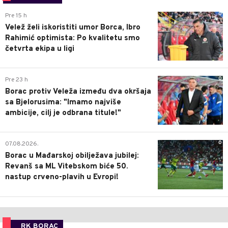
0
Pre 15 h
Velež želi iskoristiti umor Borca, Ibro
Rahimić optimista: Po kvalitetu smo
četvrta ekipa u ligi
0
Pre 23 h
Borac protiv Veleža između dva okršaja
sa Bjelorusima: "Imamo najviše
ambicije, cilj je odbrana titule!"
0
07.08.2026.
Borac u Mađarskoj obilježava jubilej:
Revanš sa ML Vitebskom biće 50.
nastup crveno-plavih u Evropi!
RK BORAC