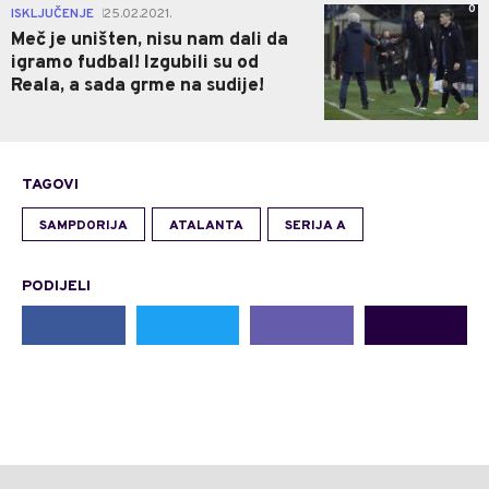
0
ISKLJUČENJE
25.02.2021.
|
Meč je uništen, nisu nam dali da
igramo fudbal! Izgubili su od
Reala, a sada grme na sudije!
TAGOVI
SAMPDORIJA
ATALANTA
SERIJA A
PODIJELI