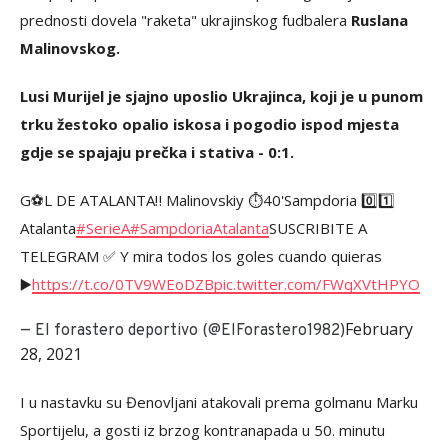
prednosti dovela "raketa" ukrajinskog fudbalera
Ruslana
Malinovskog.
Lusi Murijel je sjajno uposlio Ukrajinca, koji je u punom
trku žestoko opalio iskosa i pogodio ispod mjesta
gdje se spajaju prečka i stativa - 0:1.
G⚽L DE ATALANTA‼️ Malinovskiy ⏱️40'Sampdoria 0️⃣1️⃣
Atalanta
#SerieA
#SampdoriaAtalanta
SUSCRIBITE A
TELEGRAM ✅ Y mira todos los goles cuando quieras
▶️
https://t.co/0TV9WEoDZB
pic.twitter.com/FWqXVtHPYO
February
— El forastero deportivo (@ElForastero1982)
28, 2021
I u nastavku su Đenovljani atakovali prema golmanu Marku
Sportijelu, a gosti iz brzog kontranapada u 50. minutu