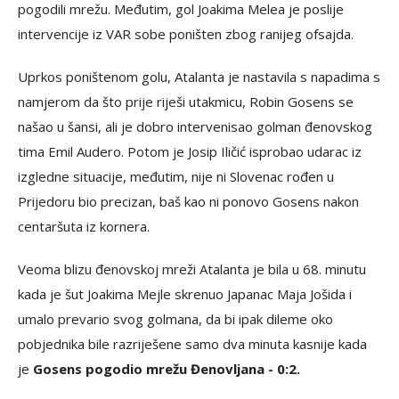
pogodili mrežu. Međutim, gol Joakima Melea je poslije
intervencije iz VAR sobe poništen zbog ranijeg ofsajda.
Uprkos poništenom golu, Atalanta je nastavila s napadima s
namjerom da što prije riješi utakmicu, Robin Gosens se
našao u šansi, ali je dobro intervenisao golman đenovskog
tima Emil Audero. Potom je Josip Iličić isprobao udarac iz
izgledne situacije, međutim, nije ni Slovenac rođen u
Prijedoru bio precizan, baš kao ni ponovo Gosens nakon
centaršuta iz kornera.
Veoma blizu đenovskoj mreži Atalanta je bila u 68. minutu
kada je šut Joakima Mejle skrenuo Japanac Maja Jošida i
umalo prevario svog golmana, da bi ipak dileme oko
pobjednika bile razriješene samo dva minuta kasnije kada
je
Gosens pogodio mrežu Đenovljana - 0:2.