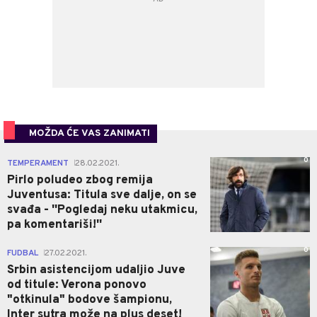
MOŽDA ĆE VAS ZANIMATI
0
TEMPERAMENT
28.02.2021.
|
Pirlo poludeo zbog remija
Juventusa: Titula sve dalje, on se
svađa - ''Pogledaj neku utakmicu,
pa komentariši!''
0
FUDBAL
27.02.2021.
|
Srbin asistencijom udaljio Juve
od titule: Verona ponovo
"otkinula" bodove šampionu,
Inter sutra može na plus deset!