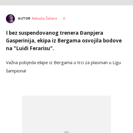
AUTOR
Nebojša Šatara
0
I bez suspendovanog trenera Đanpjera
Gasperinija, ekipa iz Bergama osvojila bodove
na "Luiđi Ferarisu".
Važna pobjeda ekipe iz Bergama u trci za plasman u Ligu
šampiona!