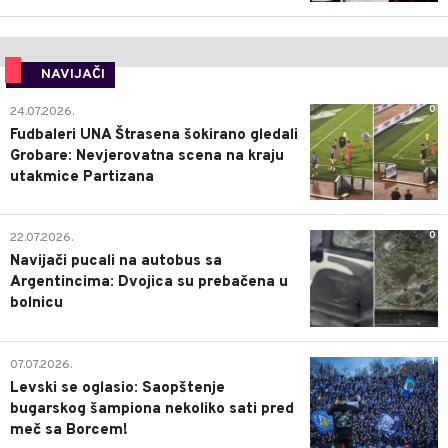
NAVIJAČI
0
24.07.2026.
Fudbaleri UNA Štrasena šokirano gledali
Grobare: Nevjerovatna scena na kraju
utakmice Partizana
0
22.07.2026.
Navijači pucali na autobus sa
Argentincima: Dvojica su prebačena u
bolnicu
1
07.07.2026.
Levski se oglasio: Saopštenje
bugarskog šampiona nekoliko sati pred
meč sa Borcem!