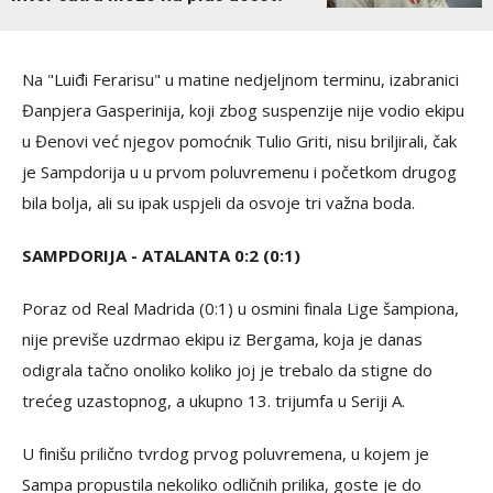
Na "Luiđi Ferarisu" u matine nedjeljnom terminu, izabranici
Đanpjera Gasperinija, koji zbog suspenzije nije vodio ekipu
u Đenovi već njegov pomoćnik Tulio Griti, nisu briljirali, čak
je Sampdorija u u prvom poluvremenu i početkom drugog
bila bolja, ali su ipak uspjeli da osvoje tri važna boda.
SAMPDORIJA - ATALANTA 0:2 (0:1)
Poraz od Real Madrida (0:1) u osmini finala Lige šampiona,
nije previše uzdrmao ekipu iz Bergama, koja je danas
odigrala tačno onoliko koliko joj je trebalo da stigne do
trećeg uzastopnog, a ukupno 13. trijumfa u Seriji A.
U finišu prilično tvrdog prvog poluvremena, u kojem je
Sampa propustila nekoliko odličnih prilika, goste je do