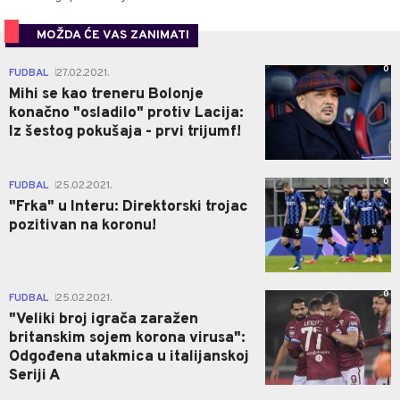
MOŽDA ĆE VAS ZANIMATI
0
FUDBAL
27.02.2021.
|
Mihi se kao treneru Bolonje
konačno "osladilo" protiv Lacija:
Iz šestog pokušaja - prvi trijumf!
0
FUDBAL
25.02.2021.
|
"Frka" u Interu: Direktorski trojac
pozitivan na koronu!
0
FUDBAL
25.02.2021.
|
"Veliki broj igrača zaražen
britanskim sojem korona virusa":
Odgođena utakmica u italijanskoj
Seriji A