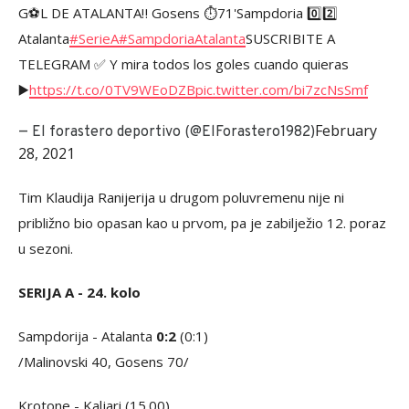
G⚽L DE ATALANTA‼️ Gosens ⏱️71'Sampdoria 0️⃣2️⃣
Atalanta
#SerieA
#SampdoriaAtalanta
SUSCRIBITE A
TELEGRAM ✅ Y mira todos los goles cuando quieras
▶️
https://t.co/0TV9WEoDZB
pic.twitter.com/bi7zcNsSmf
February
— El forastero deportivo (@ElForastero1982)
28, 2021
Tim Klaudija Ranijerija u drugom poluvremenu nije ni
približno bio opasan kao u prvom, pa je zabilježio 12. poraz
u sezoni.
SERIJA A - 24. kolo
Sampdorija - Atalanta
0:2
(0:1)
/Malinovski 40, Gosens 70/
Krotone - Kaljari (15.00)