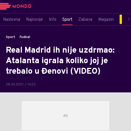
Naslovna
Najnovije
Info
Sport
Zabava
Magazin
M
Sport
Fudbal
Real Madrid ih nije uzdrmao:
Atalanta igrala koliko joj je
trebalo u Đenovi (VIDEO)
28.02.2021. / 14:22