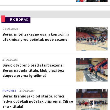
RK BORAC
0
05.08.2026.
Borac m:tel zakazao osam kontrolnih
utakmica pred početak nove sezone
0
27.07.2026.
Savić otvoreno pred start sezone:
Borac napada titulu, klub ulazi bez
dugova prema igračima!
0
RUKOMET
27.07.2026.
|
Borac krenuo jako od starta, igrači
jedva dočekali početak priprema: Cilj se
zna - titula!