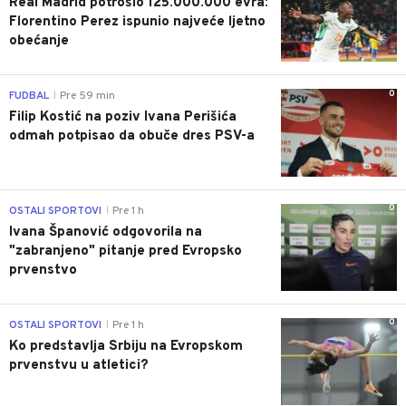
Real Madrid potrošio 125.000.000 evra:
Florentino Perez ispunio najveće ljetno
obećanje
0
FUDBAL
Pre 59 min
|
Filip Kostić na poziv Ivana Perišića
odmah potpisao da obuče dres PSV-a
0
OSTALI SPORTOVI
Pre 1 h
|
Ivana Španović odgovorila na
"zabranjeno" pitanje pred Evropsko
prvenstvo
0
OSTALI SPORTOVI
Pre 1 h
|
Ko predstavlja Srbiju na Evropskom
prvenstvu u atletici?