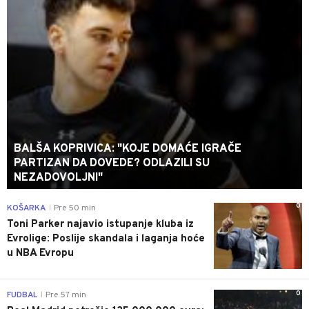
BALŠA KOPRIVICA: "KOJE DOMAĆE IGRAČE
PARTIZAN DA DOVEDE? ODLAZILI SU
NEZADOVOLJNI"
0
KOŠARKA
Pre 50 min
|
Toni Parker najavio istupanje kluba iz
Evrolige: Poslije skandala i laganja hoće
u NBA Evropu
0
FUDBAL
Pre 57 min
|