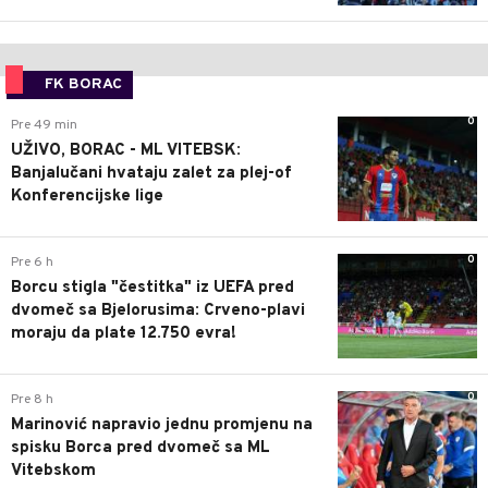
FK BORAC
0
Pre 49 min
UŽIVO, BORAC - ML VITEBSK:
Banjalučani hvataju zalet za plej-of
Konferencijske lige
0
Pre 6 h
Borcu stigla "čestitka" iz UEFA pred
dvomeč sa Bjelorusima: Crveno-plavi
moraju da plate 12.750 evra!
0
Pre 8 h
Marinović napravio jednu promjenu na
spisku Borca pred dvomeč sa ML
Vitebskom