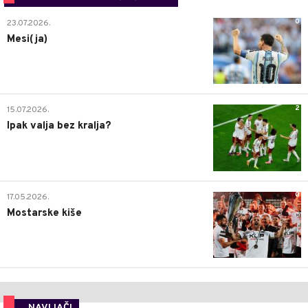
0
23.07.2026.
Mesi(ja)
2
15.07.2026.
Ipak valja bez kralja?
0
17.05.2026.
Mostarske kiše
NAVIJAČI