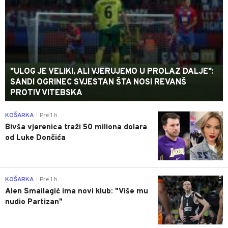
"ULOG JE VELIKI, ALI VJERUJEMO U PROLAZ DALJE":
SANDI OGRINEC SVJESTAN ŠTA NOSI REVANŠ
PROTIV VITEBSKA
0
KOŠARKA
Pre 1 h
|
Bivša vjerenica traži 50 miliona dolara
od Luke Dončića
0
KOŠARKA
Pre 1 h
|
Alen Smailagić ima novi klub: "Više mu
nudio Partizan"