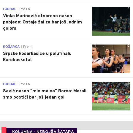
0
FUDBAL
Pre 1 h
|
Vinko Marinović otvoreno nakon
pobjede: Ostaje žal za bar još jednim
golom
0
KOŠARKA
Pre 1 h
|
Srpske košarkašice u polufinalu
Eurobasketa!
0
FUDBAL
Pre 1 h
|
Savić nakon "minimalca" Borca: Morali
smo postići bar još jedan gol
KOLUMNA - NEBOJŠA ŠATARA