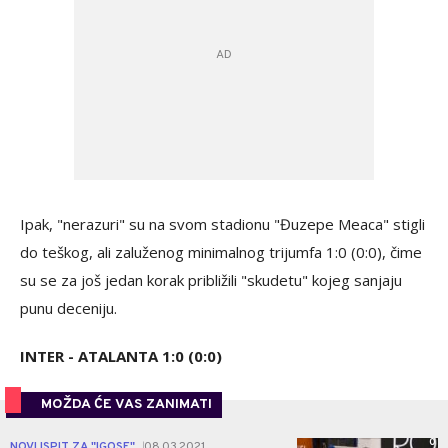
Ipak, "nerazuri" su na svom stadionu "Đuzepe Meaca" stigli
do teškog, ali zaluženog minimalnog trijumfa 1:0 (0:0), čime
su se za još jedan korak približili "skudetu" kojeg sanjaju
punu deceniju.
INTER - ATALANTA 1:0 (0:0)
MOŽDA ĆE VAS ZANIMATI
0
NOVI ISPIT ZA "IGOSE"
08.03.2021.
|