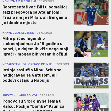
0
NOVI "ZMAJ" U SERIJI A!
08.03.2021.
|
Reprezentativac BiH u odmakloj
fazi pregovora sa Atalantom:
Tražio me je i Milan, ali Bergamo
je idealno mjesto
0
KAKVE DVIJE LEGENDE
08.03.2021.
|
Miha pričao legendi o
slobodnjacima: Ja 15 godina u
penziji, a dajem ih više nego moji
igrači - mogao bih vezanih očiju!
0
NEZAUSTAVLJIVI LORENCO INSINJE
07.03.2021.
|
Insinje rastužio Mihu: Srbin se
nadigravao sa Gatuzom, ali
bodovi ostaju u Napulju
0
SPEKTAKULARNI GOLOVI
07.03.2021.
|
Ponovo su Srbi glavna tema u
Kalču: Poslije "bombe" Krunića,