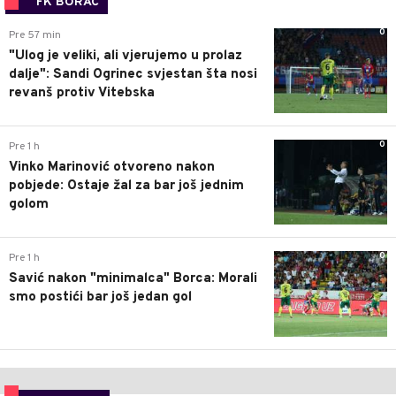
FK BORAC
0
Pre 57 min
"Ulog je veliki, ali vjerujemo u prolaz
dalje": Sandi Ogrinec svjestan šta nosi
revanš protiv Vitebska
0
Pre 1 h
Vinko Marinović otvoreno nakon
pobjede: Ostaje žal za bar još jednim
golom
0
Pre 1 h
Savić nakon "minimalca" Borca: Morali
smo postići bar još jedan gol