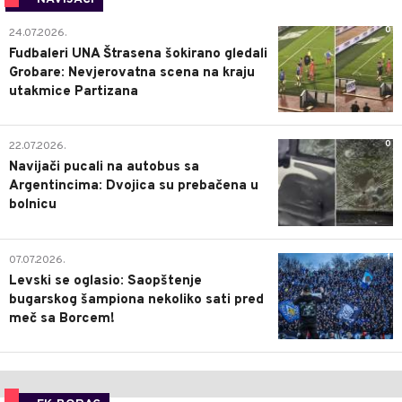
0
24.07.2026.
Fudbaleri UNA Štrasena šokirano gledali
Grobare: Nevjerovatna scena na kraju
utakmice Partizana
0
22.07.2026.
Navijači pucali na autobus sa
Argentincima: Dvojica su prebačena u
bolnicu
1
07.07.2026.
Levski se oglasio: Saopštenje
bugarskog šampiona nekoliko sati pred
meč sa Borcem!