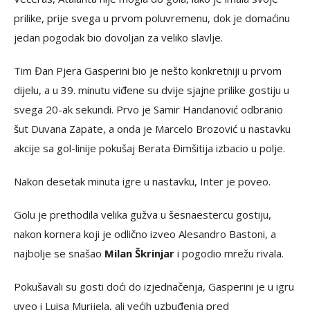
prilike, prije svega u prvom poluvremenu, dok je domaćinu
jedan pogodak bio dovoljan za veliko slavlje.
Tim Đan Pjera Gasperini bio je nešto konkretniji u prvom
dijelu, a u 39. minutu viđene su dvije sjajne prilike gostiju u
svega 20-ak sekundi. Prvo je Samir Handanović odbranio
šut Duvana Zapate, a onda je Marcelo Brozović u nastavku
akcije sa gol-linije pokušaj Berata Đimšitija izbacio u polje.
Nakon desetak minuta igre u nastavku, Inter je poveo.
Golu je prethodila velika gužva u šesnaestercu gostiju,
nakon kornera koji je odlično izveo Alesandro Bastoni, a
najbolje se snašao
Milan Škrinjar
i pogodio mrežu rivala.
Pokušavali su gosti doći do izjednačenja, Gasperini je u igru
uveo i Luisa Murijela, ali većih uzbuđenja pred