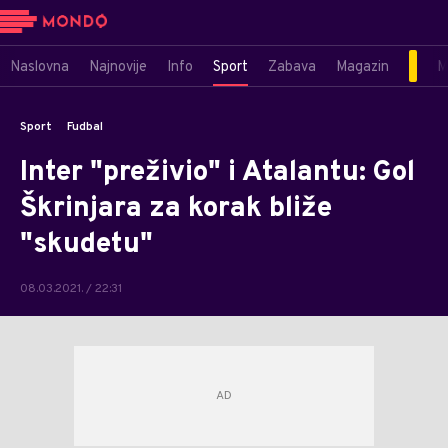
Naslovna
Najnovije
Info
Sport
Zabava
Magazin
M
Sport
Fudbal
Inter "preživio" i Atalantu: Gol
Škrinjara za korak bliže
"skudetu"
08.03.2021. / 22:31