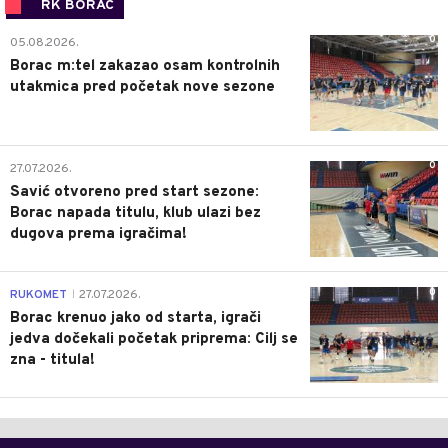
RK BORAC
0
05.08.2026.
Borac m:tel zakazao osam kontrolnih
utakmica pred početak nove sezone
0
27.07.2026.
Savić otvoreno pred start sezone:
Borac napada titulu, klub ulazi bez
dugova prema igračima!
0
RUKOMET
27.07.2026.
|
Borac krenuo jako od starta, igrači
jedva dočekali početak priprema: Cilj se
zna - titula!