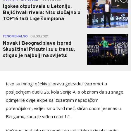
Igokea otputovala u Letoniju,
Bajić hvali rivala: Nisu slučajno u
TOP16 fazi Lige šampiona
0
FENOMENALNO
08.03.2021.
|
Novak i Beograd slave ispred
Skupštine! Prisutni su u transu,
stigao je najbolji na svijetu!
Iako su mnogi očekivali pravu goleadu i vatromet u
posljednjem duelu 26. kola Serije A, s obzirom da su snage
odmjerile dvije ekipe sa izuzetnim napadačkim
potencijalom, vidjeli smo tvrd meč, sličan onom jesenas u
Bergamu, kada je viđen remi 1:1.
Večeras, Atalanta nije mogla do gola, iako je imala svoje