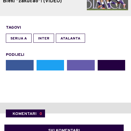
Bleki "zakucao"! (VIDEO)
TAGOVI
SERIJA A
INTER
ATALANTA
PODIJELI
KOMENTARI
0
SVI KOMENTARI