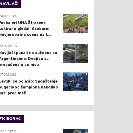
NAVIJAČI
0
24.07.2026.
Fudbaleri UNA Štrasena
šokirano gledali Grobare:
Nevjerovatna scena na k...
0
22.07.2026.
Navijači pucali na autobus sa
Argentincima: Dvojica su
prebačena u bolnicu
1
07.07.2026.
Levski se oglasio: Saopštenje
bugarskog šampiona nekoliko
sati pred meč ...
FK BORAC
0
Pre 57 min