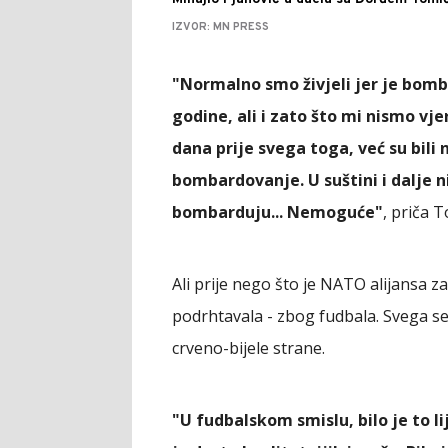
IZVOR: MN PRESS
"Normalno smo živjeli jer je bomba
godine, ali i zato što mi nismo v
dana prije svega toga, već su bili 
bombardovanje. U suštini i dalje ni
bombarduju... Nemoguće"
, priča
Ali prije nego što je NATO alijansa 
podrhtavala - zbog fudbala. Svega se
crveno-bijele strane.
"U fudbalskom smislu, bilo je to li