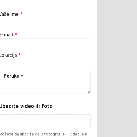
Vaše ime
*
E-mail
*
Lokacija
*
Ubacite video ili foto
Možete da ubacite do 3 fotografije ili videa. Ne