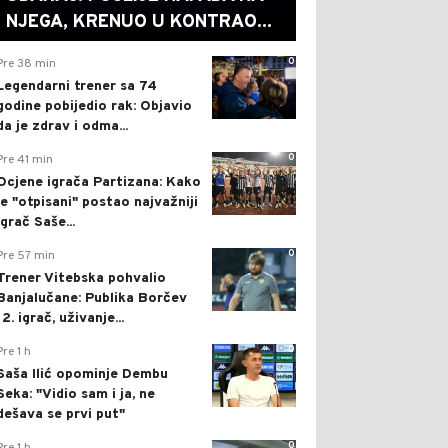
NJEGA, KRENUO U KONTRAO...
0
Pre 38 min
Legendarni trener sa 74
godine pobijedio rak: Objavio
da je zdrav i odma...
0
Pre 41 min
Ocjene igrača Partizana: Kako
je "otpisani" postao najvažniji
igrač Saše...
0
Pre 57 min
Trener Vitebska pohvalio
Banjalučane: Publika Borčev
12. igrač, uživanje...
0
Pre 1 h
Saša Ilić opominje Dembu
Seka: "Vidio sam i ja, ne
dešava se prvi put"
0