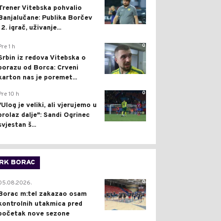
Trener Vitebska pohvalio
Banjalučane: Publika Borčev
12. igrač, uživanje...
0
Pre 1 h
Srbin iz redova Vitebska o
porazu od Borca: Crveni
karton nas je poremet...
0
Pre 10 h
"Ulog je veliki, ali vjerujemo u
prolaz dalje": Sandi Ogrinec
svjestan š...
RK BORAC
0
05.08.2026.
Borac m:tel zakazao osam
kontrolnih utakmica pred
početak nove sezone