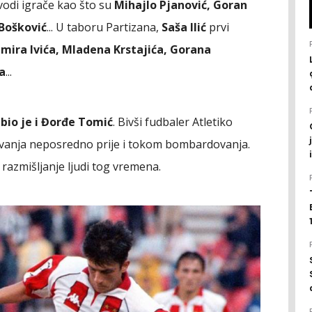
vodi igrače kao što su
Mihajlo Pjanović, Goran
 Bošković
... U taboru Partizana,
Saša Ilić
prvi
mira Ivića, Mladena Krstajića, Gorana
a
...
bio je i Đorđe Tomić
. Bivši fudbaler Atletiko
vanja neposredno prije i tokom bombardovanja.
razmišljanje ljudi tog vremena.