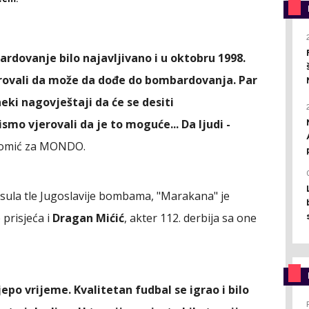
rdovanje bilo najavljivano i u oktobru 1998.
jerovali da može da dođe do bombardovanja. Par
neki nagovještaji da će se desiti
smo vjerovali da je to moguće... Da ljudi -
 Tomić za MONDO.
zasula tle Jugoslavije bombama, "Marakana" je
 prisjeća i
Dragan Mićić
, akter 112. derbija sa one
jepo vrijeme. Kvalitetan fudbal se igrao i bilo