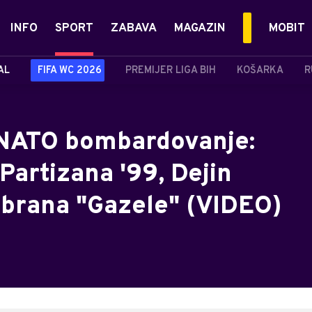
INFO
SPORT
ZABAVA
MAGAZIN
MOBIT
AL
FIFA WC 2026
PREMIJER LIGA BIH
KOŠARKA
R
d NATO bombardovanje:
Partizana '99, Dejin
odbrana "Gazele" (VIDEO)