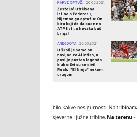
0
KAKVE OPTUŽBE!
20.03.2021.
|
Žestoko! Otrkivena
istina o Federeru,
Nijemac ga optužio: On
bira koji će da bude na
ATP listi, a Novaka baš
briga!
0
ANEGDOTA
20.03.2021.
|
U školi je samo on
navijao za Atletiko, a
poslije postao legenda
kluba: Svi su se divili
Realu, "El Ninjo" nekom
drugom
bilo kakve nesigurnosti. Na tribinam
sjeverne i južne tribine.
Na terenu -