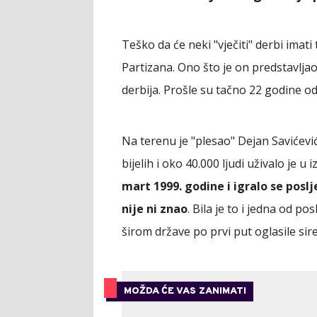
Teško da će neki "vječiti" derbi imati
Partizana. Ono što je on predstavlj
derbija. Prošle su tačno 22 godine od
Na terenu je "plesao" Dejan Savićevi
bijelih i oko 40.000 ljudi uživalo je 
mart 1999. godine i igralo se poslj
nije ni znao
. Bila je to i jedna od p
širom države po prvi put oglasile sir
MOŽDA ĆE VAS ZANIMATI