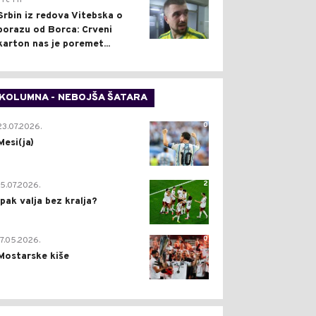
Pre 1 h
Srbin iz redova Vitebska o
porazu od Borca: Crveni
karton nas je poremet...
KOLUMNA - NEBOJŠA ŠATARA
0
23.07.2026.
Mesi(ja)
2
15.07.2026.
Ipak valja bez kralja?
0
17.05.2026.
Mostarske kiše