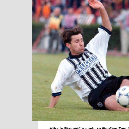
Mihajlo Pjanović u duelu sa Đorđem Tomi