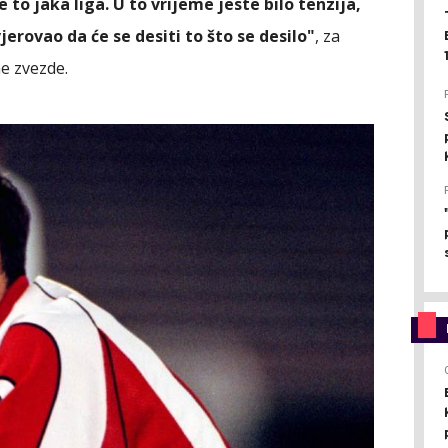
je to jaka liga. U to vrijeme jeste bilo tenzija,
 vjerovao da će se desiti to što se desilo"
, za
e zvezde.