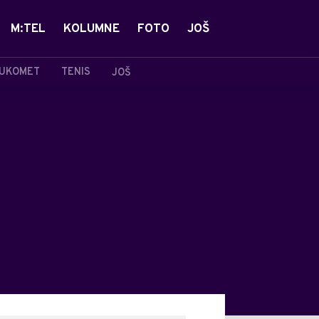
M:TEL
KOLUMNE
FOTO
JOŠ
UKOMET
TENIS
JOŠ