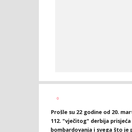
Bojan
AUTOR
0
Jakovljević
Prošle su 22 godine od 20. ma
112. "vječitog" derbija prisje
bombardovanja i svega što je po