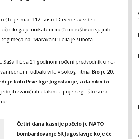
 to što je imao 112. susret Crvene zvezde i
ao učinilo ga je unikatom među mnoštvom sjajnih
 tog meča na "Marakani" i bila je subota.
ć, Saša Ilić sa 21 godinom rođeni predvodnik crno-
u izvanrednom fudbalu vrlo visokog ritma.
Bio je 20.
ednje kolo Prve lige Jugoslavije, a da niko to
osljednjih zvaničnih utakmica prije nego što su se
ene.
Četiri dana kasnije počelo je NATO
bombardovanje SR Jugoslavije koje će