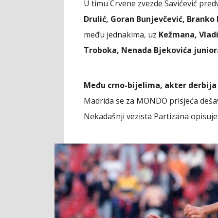
U timu Crvene zvezde Savićević pred
Drulić, Goran Bunjevčević, Branko
među jednakima, uz
Kežmana, Vladi
Troboka, Nenada Bjekovića junior
Među crno-bijelima, akter derbija 
Madrida se za MONDO prisjeća deša
Nekadašnji vezista Partizana opisuje 