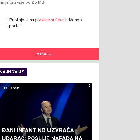
smije biti više od 25 MB.
Pristajete na
pravila korišćenja
Mondo
portala.
POŠALJI
NAJNOVIJE
0
Pre 13 min
ĐANI INFANTINO UZVRAĆA
UDARAC: POSLIJE NAPADA NA