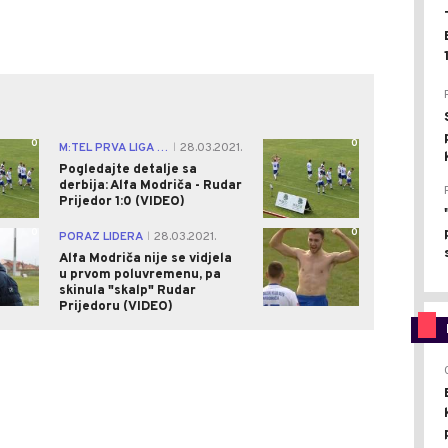
0
0
M:TEL PRVA LIGA RS
28.03.2021.
|
Pogledajte detalje sa
derbija: Alfa Modriča - Rudar
Prijedor 1:0 (VIDEO)
0
0
PORAZ LIDERA
28.03.2021.
|
Alfa Modriča nije se vidjela
u prvom poluvremenu, pa
skinula "skalp" Rudar
Prijedoru (VIDEO)