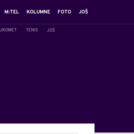
M:TEL
KOLUMNE
FOTO
JOŠ
UKOMET
TENIS
JOŠ