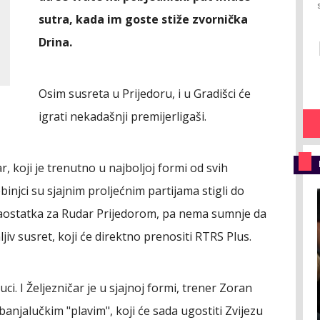
sutra, kada im goste stiže zvornička
Drina.
Osim susreta u Prijedoru, i u Gradišci će
igrati nekadašnji premijerligaši.
, koji je trenutno u najboljoj formi od svih
njci su sjajnim proljećnim partijama stigli do
 zaostatka za Rudar Prijedorom, pa nema sumnje da
jiv susret, koji će direktno prenositi RTRS Plus.
ci. I Željezničar je u sjajnoj formi, trener Zoran
anjalučkim "plavim", koji će sada ugostiti Zvijezu