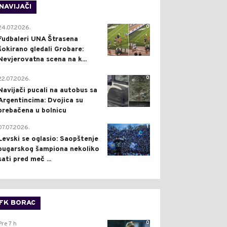
NAVIJAČI
0
24.07.2026.
Fudbaleri UNA Štrasena
šokirano gledali Grobare:
Nevjerovatna scena na k...
0
22.07.2026.
Navijači pucali na autobus sa
Argentincima: Dvojica su
prebačena u bolnicu
1
07.07.2026.
Levski se oglasio: Saopštenje
bugarskog šampiona nekoliko
sati pred meč ...
FK BORAC
0
Pre 7 h