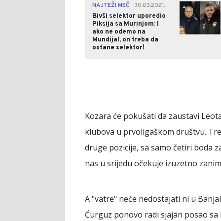
0
NAJTEŽI MEČ
30.03.2021.
|
Bivši selektor uporedio
Piksija sa Murinjom: I
ako ne odemo na
Mundijal, on treba da
ostane selektor!
Kozara će pokušati da zaustavi Leotar
klubova u prvoligaškom društvu. Trebi
druge pozicije, sa samo četiri boda
nas u srijedu očekuje izuzetno zaniml
A "vatre" neće nedostajati ni u Banjalu
Ćurguz ponovo radi sjajan posao sa b