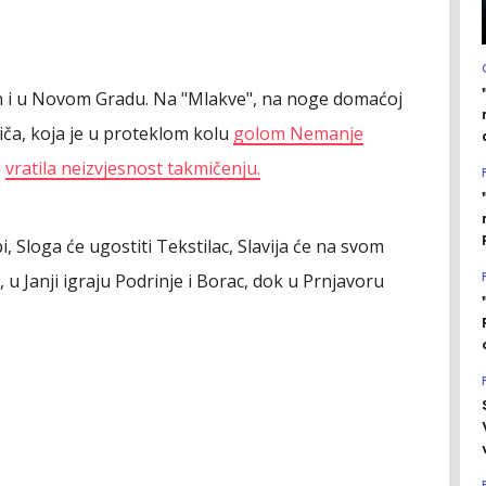
đen i u Novom Gradu. Na "Mlakve", na noge domaćoj
iča, koja je u proteklom kolu
golom Nemanje
o
vratila neizvjesnost takmičenju.
 Sloga će ugostiti Tekstilac, Slavija će na svom
u Janji igraju Podrinje i Borac, dok u Prnjavoru