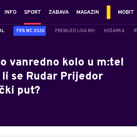
INFO
SPORT
ZABAVA
MAGAZIN
MOBIT
AL
FIFA WC 2026
PREMIJER LIGA BIH
KOŠARKA
R
vo vanredno kolo u m:tel
 li se Rudar Prijedor
čki put?