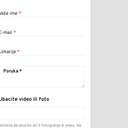
Vaše ime
*
E-mail
*
Lokacija
*
Ubacite video ili foto
Možete da ubacite do 3 fotografije ili videa. Ne