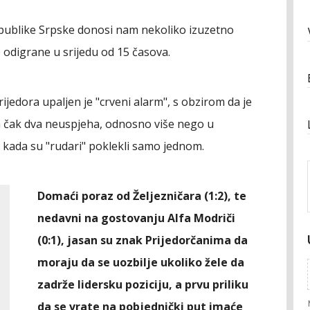
Republike Srpske donosi nam nekoliko izuzetno
e odigrane u srijedu od 15 časova.
jedora upaljen je "crveni alarm", s obzirom da je
ela čak dva neuspjeha, odnosno više nego u
kada su "rudari" poklekli samo jednom.
Domaći poraz od Željezničara (1:2), te
nedavni na gostovanju Alfa Modriči
(0:1), jasan su znak Prijedorčanima da
moraju da se uozbilje ukoliko žele da
zadrže lidersku poziciju, a prvu priliku
da se vrate na pobjednički put imaće