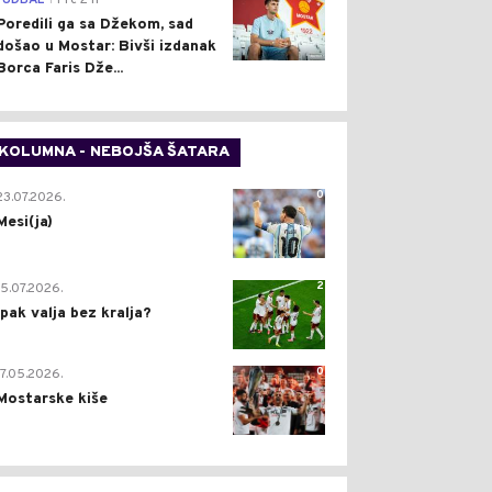
FUDBAL
Pre 2 h
Poredili ga sa Džekom, sad
došao u Mostar: Bivši izdanak
Borca Faris Dže...
KOLUMNA - NEBOJŠA ŠATARA
0
23.07.2026.
Mesi(ja)
2
15.07.2026.
Ipak valja bez kralja?
0
17.05.2026.
Mostarske kiše