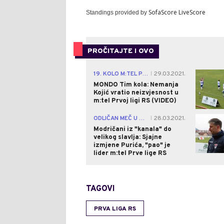
SofaScore LiveScore
Standings provided by
PROČITAJTE I OVO
19. KOLO M:TEL PRVE LIGE RS
29.03.2021.
|
MONDO Tim kola: Nemanja
Kojić vratio neizvjesnost u
m:tel Prvoj ligi RS (VIDEO)
ODLIČAN MEČ U MODRIČI
28.03.2021.
|
Modričani iz "kanala" do
velikog slavlja: Sjajne
izmjene Purića, "pao" je
lider m:tel Prve lige RS
TAGOVI
PRVA LIGA RS