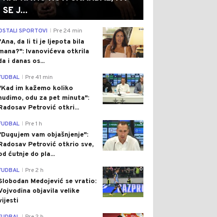
SE J...
0
OSTALI SPORTOVI
Pre 24 min
|
"Ana, da li ti je ljepota bila
mana?": Ivanovićeva otkrila
da i danas os...
0
FUDBAL
Pre 41 min
|
"Kad im kažemo koliko
nudimo, odu za pet minuta":
Radosav Petrović otkri...
0
FUDBAL
Pre 1 h
|
"Dugujem vam objašnjenje":
Radosav Petrović otkrio sve,
od ćutnje do pla...
0
FUDBAL
Pre 2 h
|
Slobodan Medojević se vratio:
Vojvodina objavila velike
vijesti
0
|