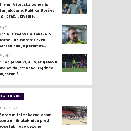
Trener Vitebska pohvalio
Banjalučane: Publika Borčev
12. igrač, uživanje...
0
Pre 7 h
Srbin iz redova Vitebska o
porazu od Borca: Crveni
karton nas je poremet...
0
Pre 16 h
"Ulog je veliki, ali vjerujemo u
prolaz dalje": Sandi Ogrinec
svjestan š...
RK BORAC
0
05.08.2026.
Borac m:tel zakazao osam
kontrolnih utakmica pred
početak nove sezone