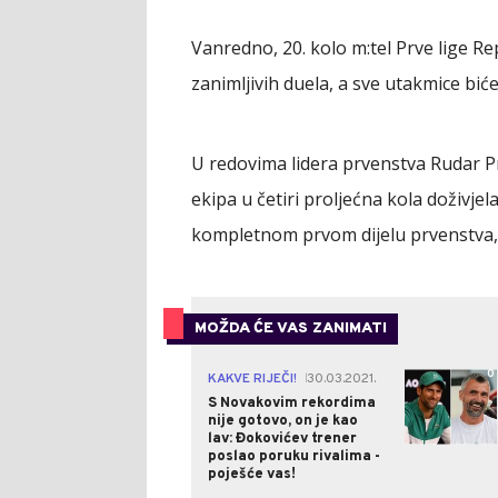
Vanredno, 20. kolo m:tel Prve lige 
zanimljivih duela, a sve utakmice bić
U redovima lidera prvenstva Rudar Pri
ekipa u četiri proljećna kola doživj
kompletnom prvom dijelu prvenstva, 
MOŽDA ĆE VAS ZANIMATI
0
KAKVE RIJEČI!
30.03.2021.
|
S Novakovim rekordima
nije gotovo, on je kao
lav: Đokovićev trener
poslao poruku rivalima -
poješće vas!