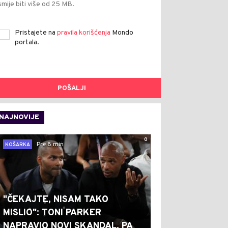
smije biti više od 25 MB.
Pristajete na
pravila korišćenja
Mondo
portala.
POŠALJI
NAJNOVIJE
0
Pre 8 min
KOŠARKA
"ČEKAJTE, NISAM TAKO
MISLIO": TONI PARKER
NAPRAVIO NOVI SKANDAL, PA