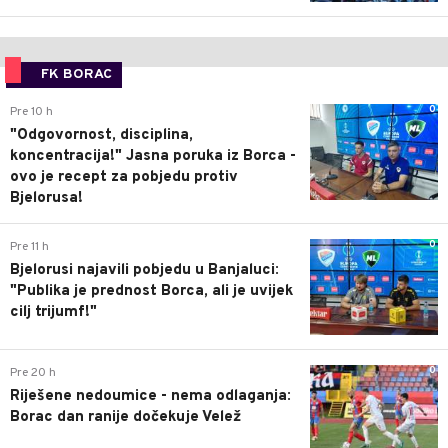
FK BORAC
0
Pre 10 h
"Odgovornost, disciplina,
koncentracija!" Jasna poruka iz Borca -
ovo je recept za pobjedu protiv
Bjelorusa!
0
Pre 11 h
Bjelorusi najavili pobjedu u Banjaluci:
"Publika je prednost Borca, ali je uvijek
cilj trijumf!"
0
Pre 20 h
Riješene nedoumice - nema odlaganja:
Borac dan ranije dočekuje Velež