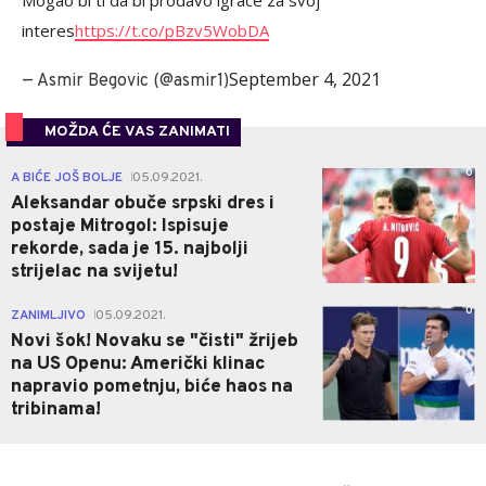
Mogao bi ti da bi prodavo igrace za svoj
interes
https://t.co/pBzv5WobDA
September 4, 2021
— Asmir Begovic (@asmir1)
MOŽDA ĆE VAS ZANIMATI
0
A BIĆE JOŠ BOLJE
05.09.2021.
|
Aleksandar obuče srpski dres i
postaje Mitrogol: Ispisuje
rekorde, sada je 15. najbolji
strijelac na svijetu!
0
ZANIMLJIVO
05.09.2021.
|
Novi šok! Novaku se "čisti" žrijeb
na US Openu: Američki klinac
napravio pometnju, biće haos na
tribinama!