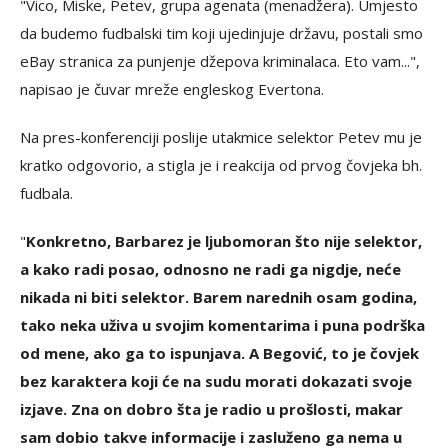
"Vico, Miske, Petev, grupa agenata (menadžera). Umjesto
da budemo fudbalski tim koji ujedinjuje državu, postali smo
eBay stranica za punjenje džepova kriminalaca. Eto vam...",
napisao je čuvar mreže engleskog Evertona.
Na pres-konferenciji poslije utakmice selektor Petev mu je
kratko odgovorio, a stigla je i reakcija od prvog čovjeka bh.
fudbala.
"
Konkretno, Barbarez je ljubomoran što nije selektor,
a kako radi posao, odnosno ne radi ga nigdje, neće
nikada ni biti selektor. Barem narednih osam godina,
tako neka uživa u svojim komentarima i puna podrška
od mene, ako ga to ispunjava. A Begović, to je čovjek
bez karaktera koji će na sudu morati dokazati svoje
izjave. Zna on dobro šta je radio u prošlosti, makar
sam dobio takve informacije i zasluženo ga nema u