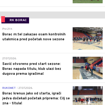
RK BORAC
0
Pre 21 h
Borac m:tel zakazao osam kontrolnih
utakmica pred početak nove sezone
0
27.07.2026.
Savić otvoreno pred start sezone:
Borac napada titulu, klub ulazi bez
dugova prema igračima!
0
RUKOMET
27.07.2026.
|
Borac krenuo jako od starta, igrači
jedva dočekali početak priprema: Cilj se
zna - titula!