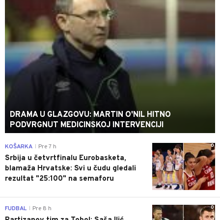
DRAMA U GLAZGOVU: MARTIN O'NIL HITNO
PODVRGNUT MEDICINSKOJ INTERVENCIJI
0
KOŠARKA
Pre 7 h
|
Srbija u četvrtfinalu Eurobasketa,
blamaža Hrvatske: Svi u čudu gledali
rezultat "25:100" na semaforu
0
FUDBAL
Pre 8 h
|