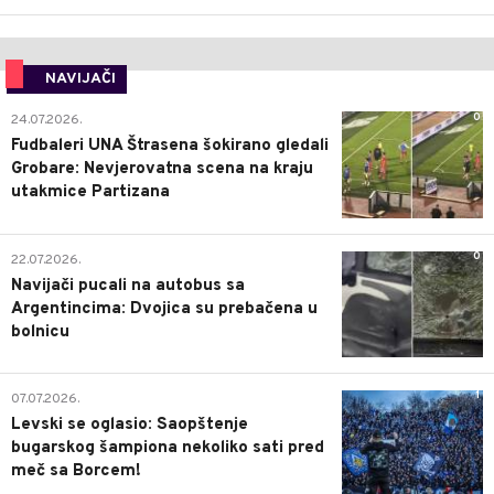
NAVIJAČI
0
24.07.2026.
Fudbaleri UNA Štrasena šokirano gledali
Grobare: Nevjerovatna scena na kraju
utakmice Partizana
0
22.07.2026.
Navijači pucali na autobus sa
Argentincima: Dvojica su prebačena u
bolnicu
1
07.07.2026.
Levski se oglasio: Saopštenje
bugarskog šampiona nekoliko sati pred
meč sa Borcem!