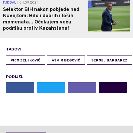
0
FUDBAL
04.09.2021.
|
Selektor BiH nakon pobjede nad
Kuvajtom: Bilo i dobrih i loših
momenata... Očekujem veću
podršku protiv Kazahstana!
TAGOVI
VICO ZELJKOVIĆ
ASMIR BEGOVIĆ
SERGEJ BARBAREZ
PODIJELI