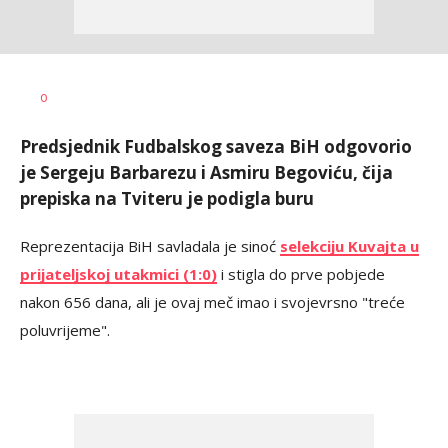
Dragan
AUTOR
0
Šutvić
Predsjednik Fudbalskog saveza BiH odgovorio
je Sergeju Barbarezu i Asmiru Begoviću, čija
prepiska na Tviteru je podigla buru
Reprezentacija BiH savladala je sinoć
selekciju Kuvajta u
prijateljskoj utakmici (1:0)
i stigla do prve pobjede
nakon 656 dana, ali je ovaj meč imao i svojevrsno "treće
poluvrijeme".