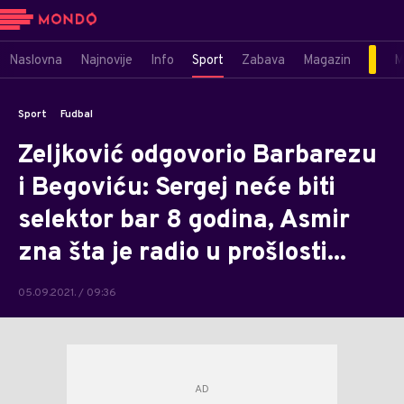
Naslovna
Najnovije
Info
Sport
Zabava
Magazin
M
Sport
Fudbal
Zeljković odgovorio Barbarezu
i Begoviću: Sergej neće biti
selektor bar 8 godina, Asmir
zna šta je radio u prošlosti...
05.09.2021. / 09:36