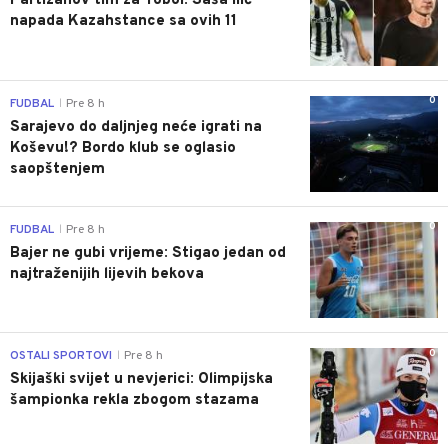
Partizanov tim za Tobol: Saša Ilić
napada Kazahstance sa ovih 11
0
FUDBAL
Pre 8 h
|
Sarajevo do daljnjeg neće igrati na
Koševu!? Bordo klub se oglasio
saopštenjem
0
FUDBAL
Pre 8 h
|
Bajer ne gubi vrijeme: Stigao jedan od
najtraženijih lijevih bekova
0
OSTALI SPORTOVI
Pre 8 h
|
Skijaški svijet u nevjerici: Olimpijska
šampionka rekla zbogom stazama