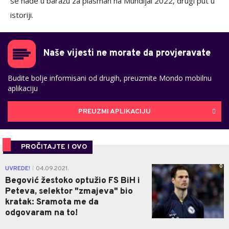
se nađe u baražu za plasman na Mundijal 2022, drugi put u
istoriji.
Naše vijesti ne morate da provjeravate
Budite bolje informisani od drugih, preuzmite Mondo mobilnu
aplikaciju
PREUZMI APLIKACIJU
PROČITAJTE I OVO
0
UVREDE!
04.09.2021.
|
Begović žestoko optužio FS BiH i
Peteva, selektor "zmajeva" bio
kratak: Sramota me da
odgovaram na to!