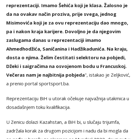
reprezentaciji. Imamo Šehića koji je klasa. Žalosno je
da na ovakav način proziva, prije svega, jednog
Misimovića koji je za ovu reprezentaciju dao mnogo,
pa i nakon kraja karijere. Dovoljno je da njegovim
zaslugama danas u reprezentaciji imamo
Ahmedhodžića, Saničanina i Hadžikadunića. Na kraju,
dosta o njima. Želim čestitati selektoru na pobjedi,
Džeki i saigračima na osvojenom bodu u Francuskoj.
Večeras nam je najbitnija pobjeda
", istakao je Zeljković,
a prenio portal sportsport.ba.
Reprezentaciju BiH u utorak očekuje najvažnija utakmica u
dosadašnjem toku kvalifikacija.
U Zenicu dolazi Kazahstan, a BiH bi, u slučaju trijumfa,
zadržala korak za drugom pozicijom i nadu da bi mogla da