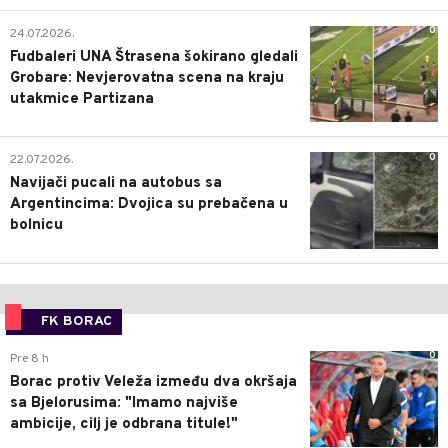
0
24.07.2026.
Fudbaleri UNA Štrasena šokirano gledali
Grobare: Nevjerovatna scena na kraju
utakmice Partizana
0
22.07.2026.
Navijači pucali na autobus sa
Argentincima: Dvojica su prebačena u
bolnicu
FK BORAC
0
Pre 8 h
Borac protiv Veleža između dva okršaja
sa Bjelorusima: "Imamo najviše
ambicije, cilj je odbrana titule!"