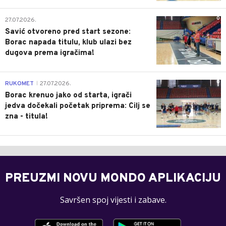
0
27.07.2026.
Savić otvoreno pred start sezone:
Borac napada titulu, klub ulazi bez
dugova prema igračima!
0
RUKOMET
27.07.2026.
|
Borac krenuo jako od starta, igrači
jedva dočekali početak priprema: Cilj se
zna - titula!
PREUZMI NOVU MONDO APLIKACIJU
Savršen spoj vijesti i zabave.