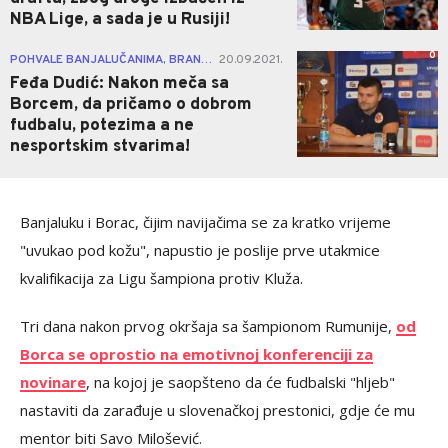
NBA Lige, a sada je u Rusiji!
0
POHVALE BANJALUČANIMA, BRANDAO NEĆE IGRATI!
20.09.2021.
|
Feđa Dudić: Nakon meča sa
Borcem, da pričamo o dobrom
fudbalu, potezima a ne
nesportskim stvarima!
Banjaluku i Borac, čijim navijačima se za kratko vrijeme
"uvukao pod kožu", napustio je poslije prve utakmice
kvalifikacija za Ligu šampiona protiv Kluža.
Tri dana nakon prvog okršaja sa šampionom Rumunije,
od
Borca se oprostio na emotivnoj konferenciji za
novinare
, na kojoj je saopšteno da će fudbalski "hljeb"
nastaviti da zarađuje u slovenačkoj prestonici, gdje će mu
mentor biti Savo Milošević.