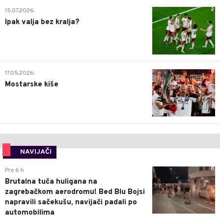
2
15.07.2026.
Ipak valja bez kralja?
0
17.05.2026.
Mostarske kiše
NAVIJAČI
0
Pre 6 h
Brutalna tuča huligana na
zagrebačkom aerodromu! Bed Blu Bojsi
napravili sačekušu, navijači padali po
automobilima