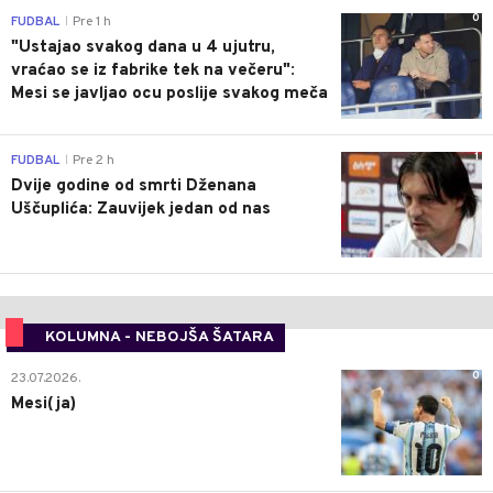
0
FUDBAL
Pre 1 h
|
"Ustajao svakog dana u 4 ujutru,
vraćao se iz fabrike tek na večeru":
Mesi se javljao ocu poslije svakog meča
1
FUDBAL
Pre 2 h
|
Dvije godine od smrti Dženana
Uščuplića: Zauvijek jedan od nas
KOLUMNA - NEBOJŠA ŠATARA
0
23.07.2026.
Mesi(ja)