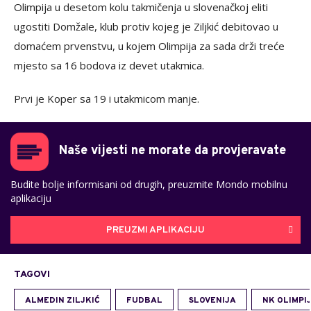
Olimpija u desetom kolu takmičenja u slovenačkoj eliti
ugostiti Domžale, klub protiv kojeg je Ziljkić debitovao u
domaćem prvenstvu, u kojem Olimpija za sada drži treće
mjesto sa 16 bodova iz devet utakmica.
Prvi je Koper sa 19 i utakmicom manje.
Naše vijesti ne morate da provjeravate
Budite bolje informisani od drugih, preuzmite Mondo mobilnu
aplikaciju
PREUZMI APLIKACIJU
TAGOVI
ALMEDIN ZILJKIĆ
FUDBAL
SLOVENIJA
NK OLIMPI