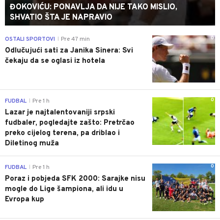
ĐOKOVIĆU: PONAVLJA DA NIJE TAKO MISLIO,
SHVATIO ŠTA JE NAPRAVIO
0
OSTALI SPORTOVI
Pre 47 min
|
Odlučujući sati za Janika Sinera: Svi
čekaju da se oglasi iz hotela
0
FUDBAL
Pre 1 h
|
Lazar je najtalentovaniji srpski
fudbaler, pogledajte zašto: Pretrčao
preko cijelog terena, pa driblao i
Diletinog muža
0
FUDBAL
Pre 1 h
|
Poraz i pobjeda SFK 2000: Sarajke nisu
mogle do Lige šampiona, ali idu u
Evropa kup