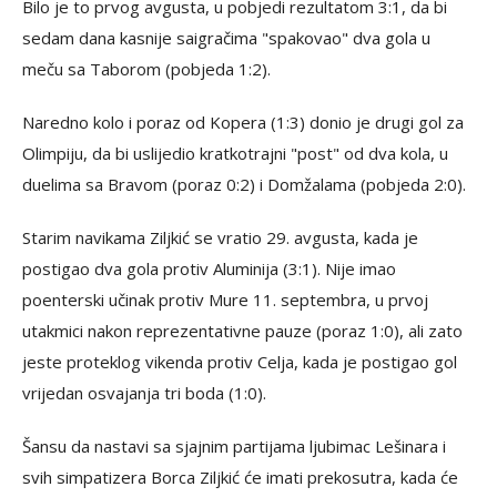
Bilo je to prvog avgusta, u pobjedi rezultatom 3:1, da bi
sedam dana kasnije saigračima "spakovao" dva gola u
meču sa Taborom (pobjeda 1:2).
Naredno kolo i poraz od Kopera (1:3) donio je drugi gol za
Olimpiju, da bi uslijedio kratkotrajni "post" od dva kola, u
duelima sa Bravom (poraz 0:2) i Domžalama (pobjeda 2:0).
Starim navikama Ziljkić se vratio 29. avgusta, kada je
postigao dva gola protiv Aluminija (3:1). Nije imao
poenterski učinak protiv Mure 11. septembra, u prvoj
utakmici nakon reprezentativne pauze (poraz 1:0), ali zato
jeste proteklog vikenda protiv Celja, kada je postigao gol
vrijedan osvajanja tri boda (1:0).
Šansu da nastavi sa sjajnim partijama ljubimac Lešinara i
svih simpatizera Borca Ziljkić će imati prekosutra, kada će