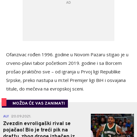
Ofanzivac rođen 1996. godine u Novom Pazaru stigao je u
crveno-plavi tabor početkom 2019. godine i sa Borcem
prošao praktično sve – od igranja u Prvoj ligi Republike
Srpske, preko nastupa u m:tel Premijer ligi BiH i osvajana
titule, do mečeva na evropskoj sceni.
MOŽDA ĆE VAS ZANIMATI
0
AU!
20.09.2021.
|
Zvezdin evroligaški rival se
pojačao! Bio je treći pik na
draftu, zbog droge izbačen iz