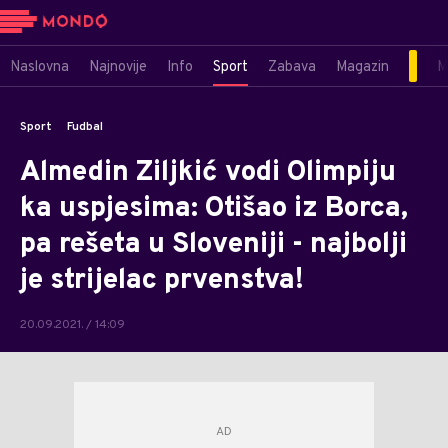
Naslovna
Najnovije
Info
Sport
Zabava
Magazin
M
Sport
Fudbal
Almedin Ziljkić vodi Olimpiju
ka uspjesima: Otišao iz Borca,
pa rešeta u Sloveniji - najbolji
je strijelac prvenstva!
20.09.2021. / 14:09