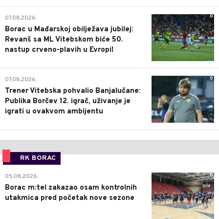
0
07.08.2026.
Borac u Mađarskoj obilježava jubilej:
Revanš sa ML Vitebskom biće 50.
nastup crveno-plavih u Evropi!
0
07.08.2026.
Trener Vitebska pohvalio Banjalučane:
Publika Borčev 12. igrač, uživanje je
igrati u ovakvom ambijentu
RK BORAC
0
05.08.2026.
Borac m:tel zakazao osam kontrolnih
utakmica pred početak nove sezone