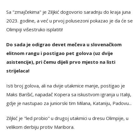
Sa "zmajčekima" je Ziljkić dogovorio saradnju do kraja juna
2023. godine, a već u prvoj polusezoni pokazao je da će se
Olimpiji višestruko isplatiti!
Do sada je odigrao devet mečeva u slovenačkom
elitnom rangu i postigao pet golova (uz dvije
asistencije), pri čemu dijeli prvo mjesto na listi
strijelaca!
Isti broj golova, ali na dvije utakmice manje, postigao je
Maks Barišić, napadač Kopera sa iskustvom igranja u Italiji,
gdje je nastupao za juniorski tim Milana, Kataniju, Padovu...
Ziljkić je "led probio" u drugoj utakmici u dresu Olimpije, u
velikom derbiju protiv Maribora.