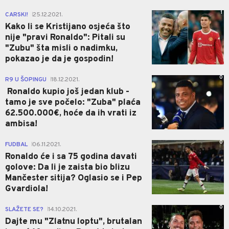
1
CARSKI!
25.12.2021.
|
Kako li se Kristijano osjeća što
nije "pravi Ronaldo": Pitali su
"Zubu" šta misli o nadimku,
pokazao je da je gospodin!
0
R9 U ŠOPINGU
18.12.2021.
|
Ronaldo kupio još jedan klub -
tamo je sve počelo: "Zuba" plaća
62.500.000€, hoće da ih vrati iz
ambisa!
0
FUDBAL
06.11.2021.
|
Ronaldo će i sa 75 godina davati
golove: Da li je zaista bio blizu
Mančester sitija? Oglasio se i Pep
Gvardiola!
0
SLAŽETE SE?
14.10.2021.
|
Dajte mu "Zlatnu loptu", brutalan