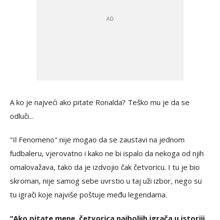
A ko je najveći ako pitate Ronalda? Teško mu je da se
odluči...
"Il Fenomeno" nije mogao da se zaustavi na jednom
fudbaleru, vjerovatno i kako ne bi ispalo da nekoga od njih
omalovažava, tako da je izdvojio čak četvoricu. I tu je bio
skroman, nije samog sebe uvrstio u taj uži izbor, nego su
tu igrači koje najviše poštuje među legendama.
"Ako pitate mene, četvorica najboljih igrača u istoriji