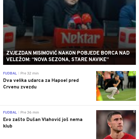
ZVJEZDAN MISIMOVIĆ NAKON POBJEDE BORCA NAD
VELEŽOM: “NOVA SEZONA, STARE NAVIKE”
0
FUDBAL
Pre 32 min
|
Dva velika udarca za Hapoel pred
Crvenu zvezdu
0
FUDBAL
Pre 36 min
|
Evo zašto Dušan Vlahović još nema
klub