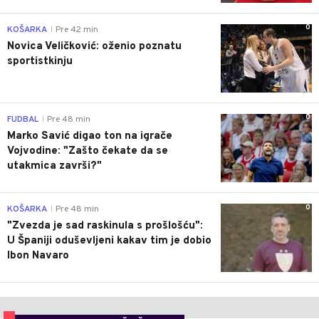
0
KOŠARKA
Pre 42 min
|
Novica Veličković: oženio poznatu
sportistkinju
0
FUDBAL
Pre 48 min
|
Marko Savić digao ton na igrače
Vojvodine: "Zašto čekate da se
utakmica završi?"
0
KOŠARKA
Pre 48 min
|
"Zvezda je sad raskinula s prošlošću":
U Španiji oduševljeni kakav tim je dobio
Ibon Navaro