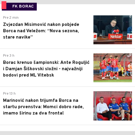
FK BORAC
0
Pre 2 min
Zvjezdan Misimović nakon pobjede
Borca nad Veležom: “Nova sezona,
stare navike”
0
Pre 3 h
Borac krenuo šampionski: Ante Roguljić
i Damjan Šiškovski složni - najvažniji
bodovi pred ML Vitebsk
1
Pre 13 h
Marinović nakon trijumfa Borca na
startu prvenstva: Momci dobro rade,
imamo širinu za dva fronta!