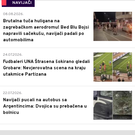
NAVIJAČI
0
08.08.2026.
Brutalna tuča huligana na
zagrebačkom aerodromu! Bed Blu Bojsi
napravili sačekušu, navijači padali po
automobilima
0
24.07.2026.
Fudbaleri UNA Štrasena šokirano gledali
Grobare: Nevjerovatna scena na kraju
utakmice Partizana
0
22.07.2026.
Navijači pucali na autobus sa
Argentincima: Dvojica su prebačena u
bolnicu