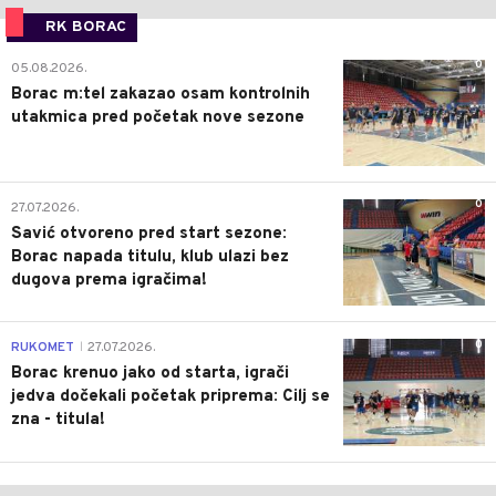
RK BORAC
0
05.08.2026.
Borac m:tel zakazao osam kontrolnih
utakmica pred početak nove sezone
0
27.07.2026.
Savić otvoreno pred start sezone:
Borac napada titulu, klub ulazi bez
dugova prema igračima!
0
RUKOMET
27.07.2026.
|
Borac krenuo jako od starta, igrači
jedva dočekali početak priprema: Cilj se
zna - titula!