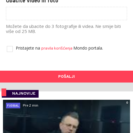
Ubacite video ili foto
Možete da ubacite do 3 fotografije ili videa. Ne smije biti
više od 25 MB.
Pristajete na
Mondo portala.
pravila korišćenja
POŠALJI
NAJNOVIJE
0
Pre 2 min
FUDBAL