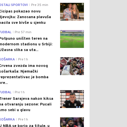
0
OSTALI SPORTOVI
Pre 35 min
|
Cicipas pokazao novu
djevojku: Zanosana plavuša
bacila sve bivše u sjenku
0
FUDBAL
Pre 57 min
|
Potpuno uništen teren na
modernom stadionu u Srbiji:
Užasna slika sa uta...
0
KOŠARKA
Pre 1 h
|
Crvena zvezda ima novog
košarkaša: Njemački
reprezentativac je bomba
pre...
0
FUDBAL
Pre 1 h
|
Trener Sarajeva nakon kiksa
na otvaranju sezone: Pucali
smo sebi u glavu
0
KOŠARKA
Pre 1 h
|
U NBA se borio za titule, u