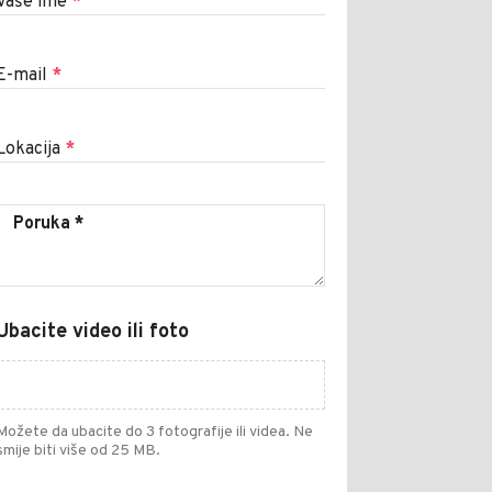
Vaše ime
*
E-mail
*
Lokacija
*
Ubacite video ili foto
Možete da ubacite do 3 fotografije ili videa. Ne
smije biti više od 25 MB.