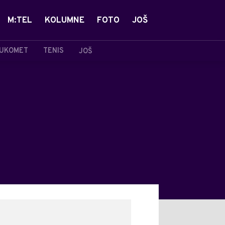
M:TEL
KOLUMNE
FOTO
JOŠ
UKOMET
TENIS
JOŠ