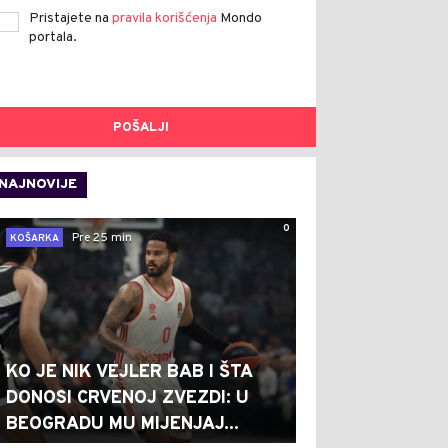
Pristajete na
pravila korišćenja
Mondo
portala.
POŠALJI
NAJNOVIJE
0
Pre 25 min
KOŠARKA
KO JE NIK VEJLER BAB I ŠTA
DONOSI CRVENOJ ZVEZDI: U
BEOGRADU MU MIJENJAJ...