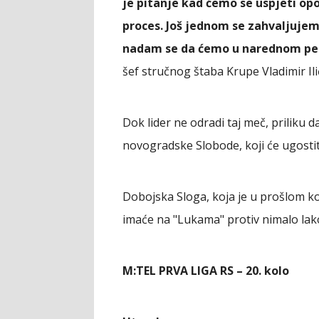
je pitanje kad ćemo se uspjeti opo
proces. Još jednom se zahvaljujem 
nadam se da ćemo u narednom perio
šef stručnog štaba Krupe Vladimir Ili
Dok lider ne odradi taj meč, priliku
novogradske Slobode, koji će ugosti
Dobojska Sloga, koja je u prošlom kol
imaće na "Lukama" protiv nimalo lako
M:TEL PRVA LIGA RS – 20. kolo