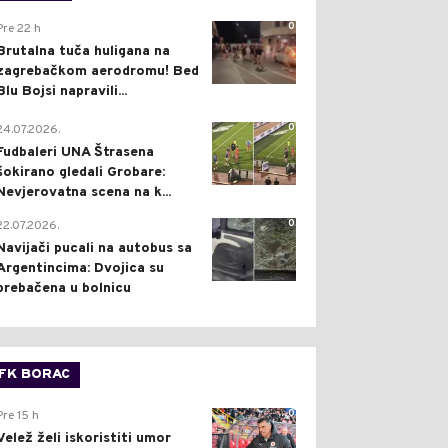
0
Pre 22 h
Brutalna tuča huligana na
zagrebačkom aerodromu! Bed
Blu Bojsi napravili...
0
24.07.2026.
Fudbaleri UNA Štrasena
šokirano gledali Grobare:
Nevjerovatna scena na k...
0
22.07.2026.
Navijači pucali na autobus sa
Argentincima: Dvojica su
prebačena u bolnicu
FK BORAC
0
Pre 15 h
Velež želi iskoristiti umor