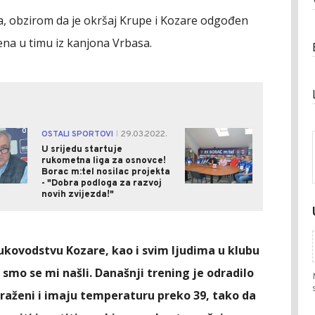
, obzirom da je okršaj Krupe i Kozare odgođen
na u timu iz kanjona Vrbasa.
0
1
OSTALI SPORTOVI
29.03.2022.
|
U srijedu startuje
rukometna liga za osnovce!
Borac m:tel nosilac projekta
- "Dobra podloga za razvoj
novih zvijezda!"
ukovodstvu Kozare, kao i svim ljudima u klubu
 smo se mi našli. Današnji trening je odradilo
araženi i imaju temperaturu preko 39, tako da