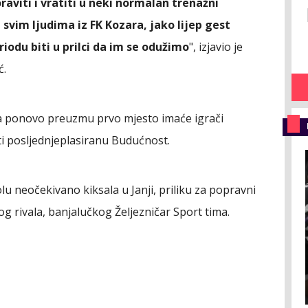
raviti i vratiti u neki normalan trenažni
svim ljudima iz FK Kozara, jako lijep gest
du biti u prilci da im se odužimo
", izjavio je
ć.
 da ponovo preuzmu prvo mjesto imaće igrači
ti posljednjeplasiranu Budućnost.
u neočekivano kiksala u Janji, priliku za popravni
g rivala, banjalučkog Željezničar Sport tima.