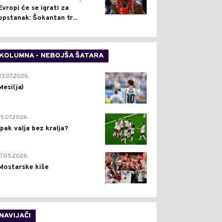
Evropi će se igrati za
opstanak: Šokantan tr...
KOLUMNA - NEBOJŠA ŠATARA
0
23.07.2026.
Mesi(ja)
2
15.07.2026.
Ipak valja bez kralja?
0
17.05.2026.
Mostarske kiše
NAVIJAČI