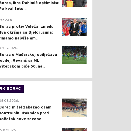
Borca, Ibro Rahimić optimista:
Po kvalitetu ...
0
Pre 23 h
Borac protiv Veleža između
dva okršaja sa Bjelorusima:
"Imamo najviše am...
0
07.08.2026.
Borac u Mađarskoj obilježava
jubilej: Revanš sa ML
Vitebskom biće 50. na...
RK BORAC
0
05.08.2026.
Borac m:tel zakazao osam
kontrolnih utakmica pred
početak nove sezone
0
27.07.2026.