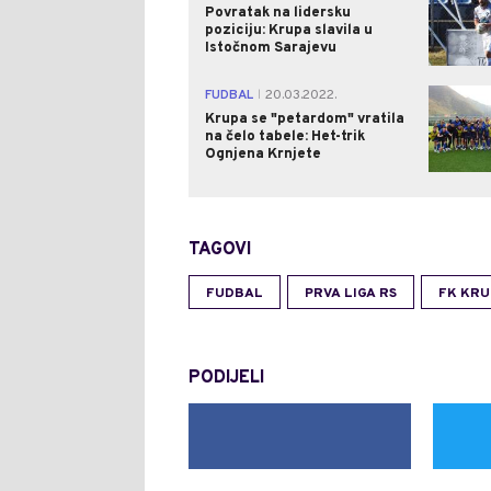
Povratak na lidersku
poziciju: Krupa slavila u
Istočnom Sarajevu
FUDBAL
20.03.2022.
|
Krupa se "petardom" vratila
na čelo tabele: Het-trik
Ognjena Krnjete
TAGOVI
FUDBAL
PRVA LIGA RS
FK KRU
PODIJELI