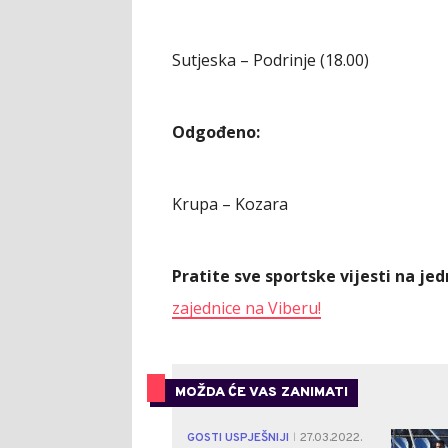
Sutjeska – Podrinje (18.00)
Odgođeno:
Krupa – Kozara
Pratite sve sportske vijesti na j
zajednice na Viberu!
MOŽDA ĆE VAS ZANIMATI
GOSTI USPJEŠNIJI
27.03.2022.
|