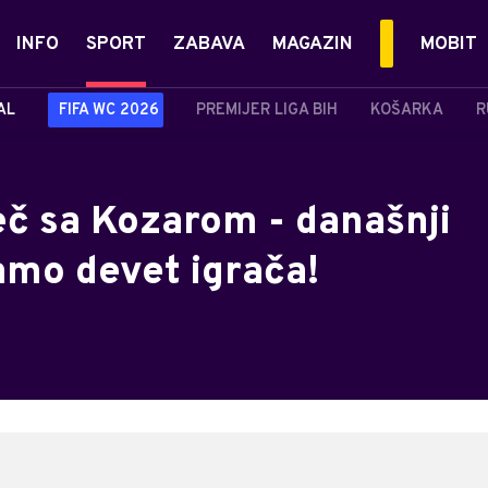
INFO
SPORT
ZABAVA
MAGAZIN
MOBIT
AL
FIFA WC 2026
PREMIJER LIGA BIH
KOŠARKA
R
č sa Kozarom - današnji
amo devet igrača!