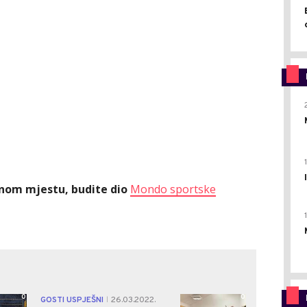
ednom mjestu, budite dio
Mondo sportske
0
0
GOSTI USPJEŠNI
26.03.2022.
|