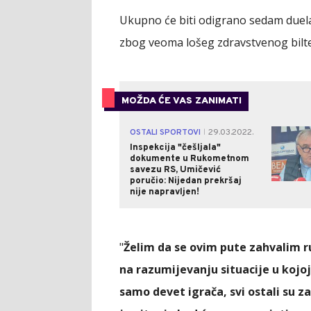
Ukupno će biti odigrano sedam duela
zbog veoma lošeg zdravstvenog bilte
MOŽDA ĆE VAS ZANIMATI
OSTALI SPORTOVI
29.03.2022.
|
Inspekcija "češljala"
dokumente u Rukometnom
savezu RS, Umičević
poručio: Nijedan prekršaj
nije napravljen!
"
Želim da se ovim pute zahvalim r
na razumijevanju situacije u kojoj
samo devet igrača, svi ostali su z