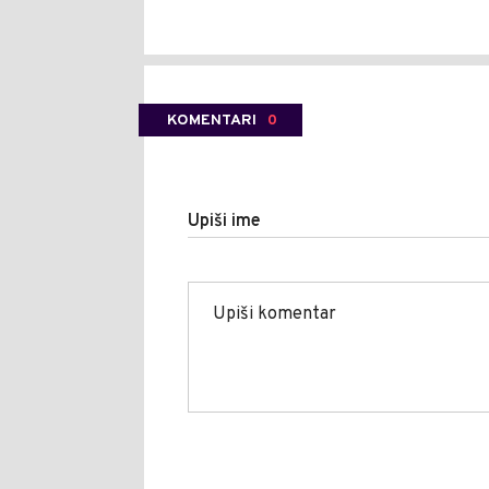
KOMENTARI
0
Upiši ime