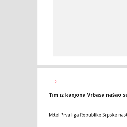
Dragan
AUTOR
0
Šutvić
Tim iz kanjona Vrbasa našao s
M:tel Prva liga Republike Srpske nast