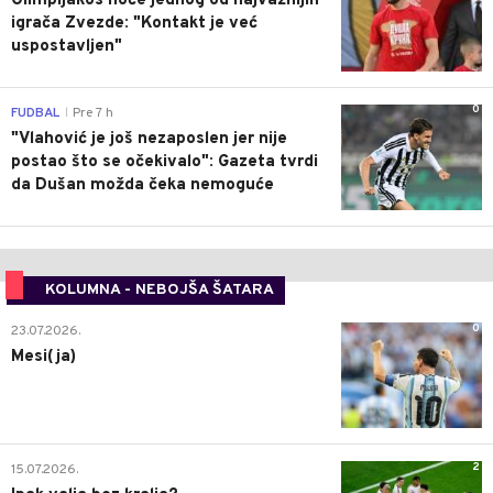
Olimpijakos hoće jednog od najvažnijih
igrača Zvezde: "Kontakt je već
uspostavljen"
0
FUDBAL
Pre 7 h
|
"Vlahović je još nezaposlen jer nije
postao što se očekivalo": Gazeta tvrdi
da Dušan možda čeka nemoguće
KOLUMNA - NEBOJŠA ŠATARA
0
23.07.2026.
Mesi(ja)
2
15.07.2026.