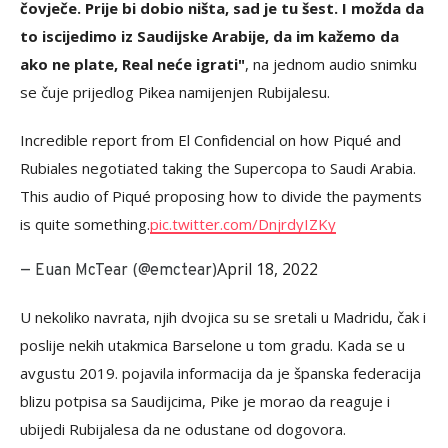
čovječe. Prije bi dobio ništa, sad je tu šest. I možda da
to iscijedimo iz Saudijske Arabije, da im kažemo da
ako ne plate, Real neće igrati"
, na jednom audio snimku
se čuje prijedlog Pikea namijenjen Rubijalesu.
Incredible report from El Confidencial on how Piqué and
Rubiales negotiated taking the Supercopa to Saudi Arabia.
This audio of Piqué proposing how to divide the payments
is quite something.
pic.twitter.com/DnjrdyIZKy
April 18, 2022
— Euan McTear (@emctear)
U nekoliko navrata, njih dvojica su se sretali u Madridu, čak i
poslije nekih utakmica Barselone u tom gradu. Kada se u
avgustu 2019. pojavila informacija da je španska federacija
blizu potpisa sa Saudijcima, Pike je morao da reaguje i
ubijedi Rubijalesa da ne odustane od dogovora.