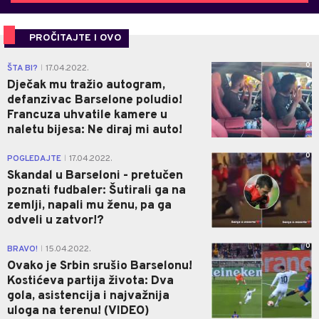
PROČITAJTE I OVO
0
ŠTA BI?
17.04.2022.
|
Dječak mu tražio autogram,
defanzivac Barselone poludio!
Francuza uhvatile kamere u
naletu bijesa: Ne diraj mi auto!
0
POGLEDAJTE
17.04.2022.
|
Skandal u Barseloni - pretučen
poznati fudbaler: Šutirali ga na
zemlji, napali mu ženu, pa ga
odveli u zatvor!?
0
BRAVO!
15.04.2022.
|
Ovako je Srbin srušio Barselonu!
Kostićeva partija života: Dva
gola, asistencija i najvažnija
uloga na terenu! (VIDEO)