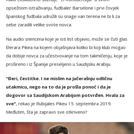
opsežnom istraživanju, fudbaler Barselone i prvi čovjek
španskog fudbala udružili su snage van terena ne bi li za
sebe zaradili velike svote novca.
Na audio snimcima koje je isti list objavio, može se čuti glas
Đerara Pikea na kojem objašnjava koliko bi koji klub mogao
da dobije novca za učestvovanje na tom takmičenju, koje je
prošireno i iz Španije preseljeno u Saudijsku Arabiju.
"Đeri, čestitke. I ne mislim na jučerašnju odličnu
utakmicu, nego na to da je prošla ponoć i da je
dogovor sa Saudijskom Arabijom potvrđen. Hvala za
sve"
, rekao je Rubijales Pikeu 15. septembra 2019.
Međutim, šta je zapravo sve otkriveno?