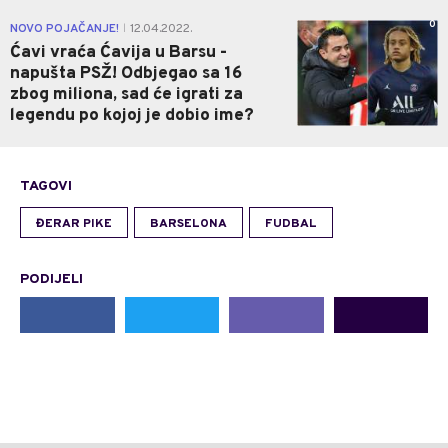
0
NOVO POJAČANJE!
12.04.2022.
|
Ćavi vraća Ćavija u Barsu -
napušta PSŽ! Odbjegao sa 16
zbog miliona, sad će igrati za
legendu po kojoj je dobio ime?
TAGOVI
ĐERAR PIKE
BARSELONA
FUDBAL
PODIJELI