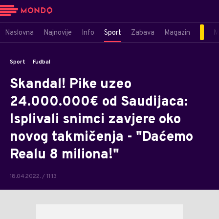
Naslovna
Najnovije
Info
Sport
Zabava
Magazin
M
Sport
Fudbal
Skandal! Pike uzeo
24.000.000€ od Saudijaca:
Isplivali snimci zavjere oko
novog takmičenja - "Daćemo
Realu 8 miliona!"
18.04.2022. / 11:13