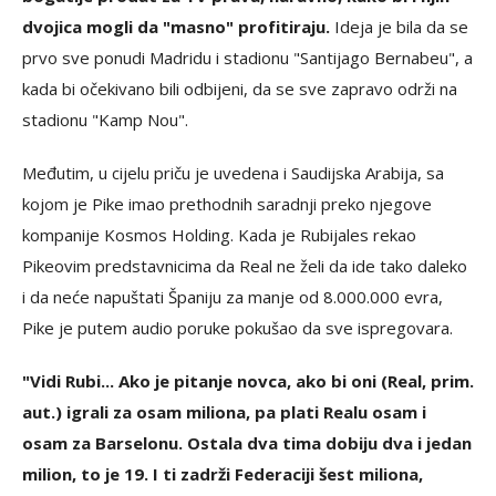
dvojica mogli da "masno" profitiraju.
Ideja je bila da se
prvo sve ponudi Madridu i stadionu "Santijago Bernabeu", a
kada bi očekivano bili odbijeni, da se sve zapravo održi na
stadionu "Kamp Nou".
Međutim, u cijelu priču je uvedena i Saudijska Arabija, sa
kojom je Pike imao prethodnih saradnji preko njegove
kompanije Kosmos Holding. Kada je Rubijales rekao
Pikeovim predstavnicima da Real ne želi da ide tako daleko
i da neće napuštati Španiju za manje od 8.000.000 evra,
Pike je putem audio poruke pokušao da sve ispregovara.
"Vidi Rubi... Ako je pitanje novca, ako bi oni (Real, prim.
aut.) igrali za osam miliona, pa plati Realu osam i
osam za Barselonu. Ostala dva tima dobiju dva i jedan
milion, to je 19. I ti zadrži Federaciji šest miliona,