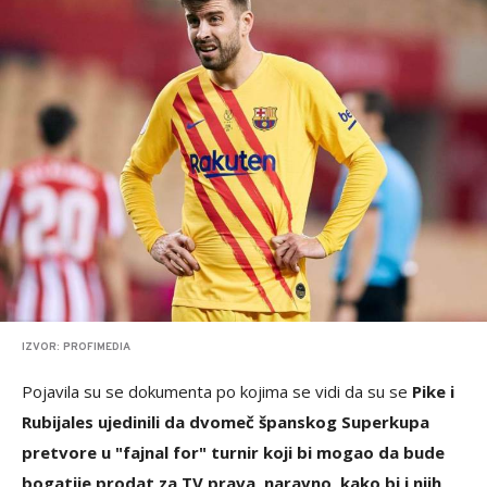
IZVOR: PROFIMEDIA
Pojavila su se dokumenta po kojima se vidi da su se
Pike i
Rubijales ujedinili da dvomeč španskog Superkupa
pretvore u "fajnal for" turnir koji bi mogao da bude
bogatije prodat za TV prava, naravno, kako bi i njih