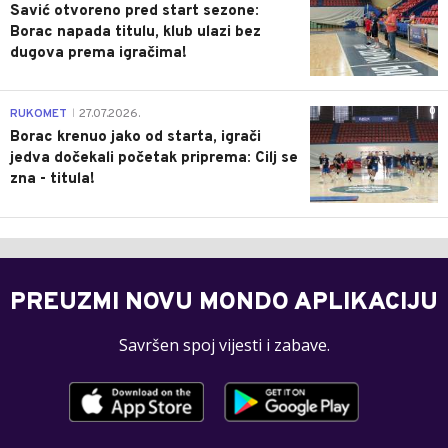
Savić otvoreno pred start sezone:
Borac napada titulu, klub ulazi bez
dugova prema igračima!
0
RUKOMET
27.07.2026.
|
Borac krenuo jako od starta, igrači
jedva dočekali početak priprema: Cilj se
zna - titula!
PREUZMI NOVU MONDO APLIKACIJU
Savršen spoj vijesti i zabave.