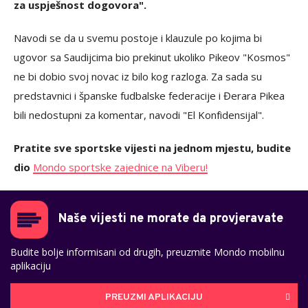
za uspješnost dogovora".
Navodi se da u svemu postoje i klauzule po kojima bi
ugovor sa Saudijcima bio prekinut ukoliko Pikeov "Kosmos"
ne bi dobio svoj novac iz bilo kog razloga. Za sada su
predstavnici i španske fudbalske federacije i Đerara Pikea
bili nedostupni za komentar, navodi "El Konfidensijal".
Pratite sve sportske vijesti na jednom mjestu, budite
dio
Mondo sportske zajednice na Viberu!
Naše vijesti ne morate da provjeravate
Budite bolje informisani od drugih, preuzmite Mondo mobilnu
aplikaciju
PREUZMI APLIKACIJU