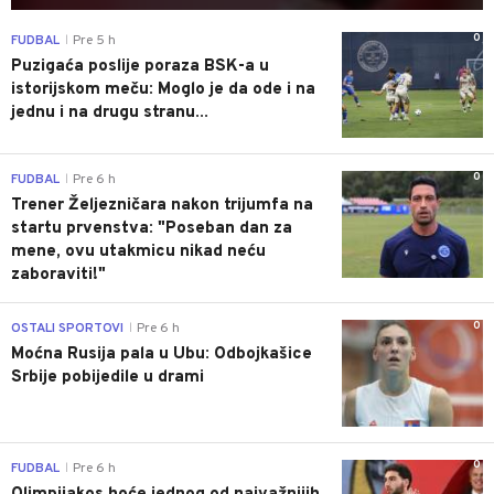
0
FUDBAL
Pre 5 h
|
Puzigaća poslije poraza BSK-a u
istorijskom meču: Moglo je da ode i na
jednu i na drugu stranu...
0
FUDBAL
Pre 6 h
|
Trener Željezničara nakon trijumfa na
startu prvenstva: "Poseban dan za
mene, ovu utakmicu nikad neću
zaboraviti!"
0
OSTALI SPORTOVI
Pre 6 h
|
Moćna Rusija pala u Ubu: Odbojkašice
Srbije pobijedile u drami
0
FUDBAL
Pre 6 h
|