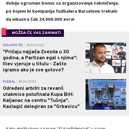
dobiju ogroman bonus za organizovanje takmičenja,
po kojem bi kompanija fudbalera Barselone trebalo
da inkasira čak 24.000.000 evra!
MOŽDA ĆE VAS ZANIMATI
0
OGLASIO SE!
18.04.2022.
|
"Pričaju najjača Zvezda u 30
godina, a Partizan egal s njima":
Iliev vjeruje u titulu - Zašto
igramo ako je sve gotovo?
0
FUDBAL
18.04.2022.
|
Određeni arbitri za revanš
utakmice polufinala Kupa BiH:
Kaljanac na centru "Tušnja",
Kazlagić delegiran za "Grbavicu"
Kako ekskluzivno saznaje "El Konfidensijal" u svom