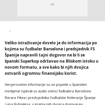
Dragan
AUTOR
1
Šutvić
Veliko istraživanje dovelo je do informacija po
kojima su fudbaler Barselone i predsjednik FS
Španije napravili tajni dogovor ne bi li se
španski Superkup održavao na Bliskom istoku u
novom formatu, a sve kako bi njih dvojica
ostvarili ogromnu finansijsku korist.
Nevjerovatne informacije su se pojavile u španskim
medijima! Isplivali su audio snimci fudbalera Barselone
Đerara Pikea i predsjednika Fudbalske federacije Španije
Luisa Rubijalesa, u kojima njih dvojica dogovaraju