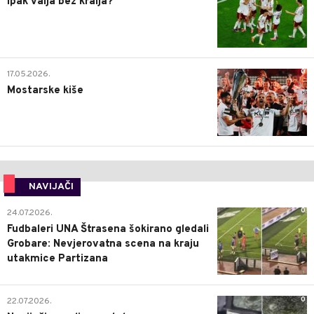
Ipak valja bez kralja?
0
17.05.2026.
Mostarske kiše
NAVIJAČI
0
24.07.2026.
Fudbaleri UNA Štrasena šokirano gledali
Grobare: Nevjerovatna scena na kraju
utakmice Partizana
0
22.07.2026.