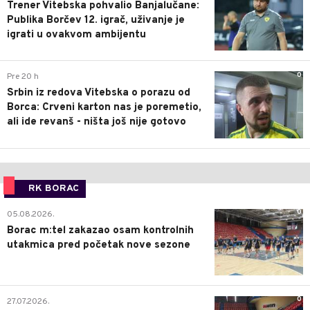
Trener Vitebska pohvalio Banjalučane:
Publika Borčev 12. igrač, uživanje je
igrati u ovakvom ambijentu
0
Pre 20 h
Srbin iz redova Vitebska o porazu od
Borca: Crveni karton nas je poremetio,
ali ide revanš - ništa još nije gotovo
RK BORAC
0
05.08.2026.
Borac m:tel zakazao osam kontrolnih
utakmica pred početak nove sezone
0
27.07.2026.