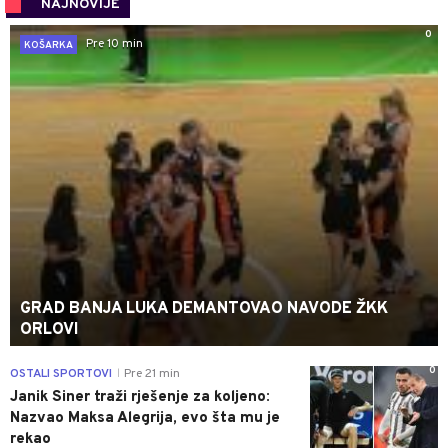
NAJNOVIJE
0
Pre 10 min
KOŠARKA
GRAD BANJA LUKA DEMANTOVAO NAVODE ŽKK
ORLOVI
0
OSTALI SPORTOVI
Pre 21 min
|
Janik Siner traži rješenje za koljeno:
Nazvao Maksa Alegrija, evo šta mu je
rekao