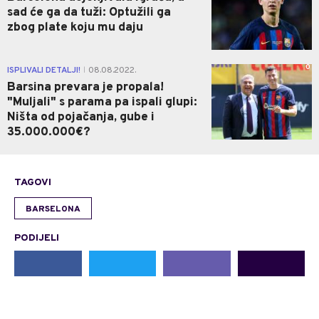
sad će ga da tuži: Optužili ga
zbog plate koju mu daju
0
ISPLIVALI DETALJI!
08.08.2022.
|
Barsina prevara je propala!
"Muljali" s parama pa ispali glupi:
Ništa od pojačanja, gube i
35.000.000€?
TAGOVI
BARSELONA
PODIJELI