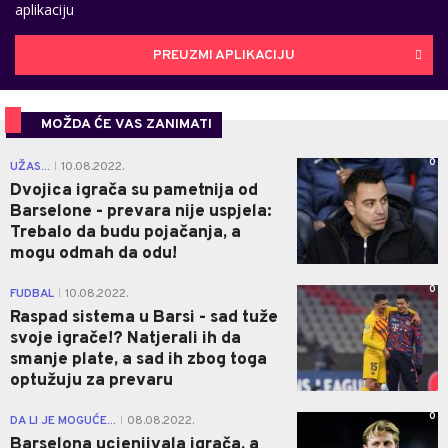
aplikaciju
PREUZMI APLIKACIJU
MOŽDA ĆE VAS ZANIMATI
0
UŽAS...
10.08.2022.
|
Dvojica igrača su pametnija od
Barselone - prevara nije uspjela:
Trebalo da budu pojačanja, a
mogu odmah da odu!
0
FUDBAL
10.08.2022.
|
Raspad sistema u Barsi - sad tuže
svoje igrače!? Natjerali ih da
smanje plate, a sad ih zbog toga
optužuju za prevaru
0
DA LI JE MOGUĆE...
08.08.2022.
|
Barselona ucjenjivala igrača, a