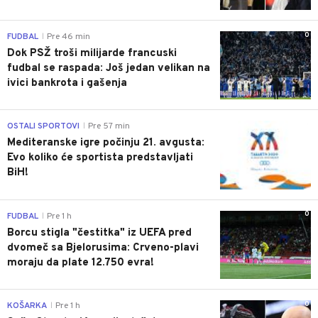
0
FUDBAL
Pre 46 min
|
Dok PSŽ troši milijarde francuski
fudbal se raspada: Još jedan velikan na
ivici bankrota i gašenja
0
OSTALI SPORTOVI
Pre 57 min
|
Mediteranske igre počinju 21. avgusta:
Evo koliko će sportista predstavljati
BiH!
0
FUDBAL
Pre 1 h
|
Borcu stigla "čestitka" iz UEFA pred
dvomeč sa Bjelorusima: Crveno-plavi
moraju da plate 12.750 evra!
0
KOŠARKA
Pre 1 h
|