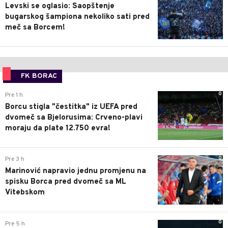
Levski se oglasio: Saopštenje
bugarskog šampiona nekoliko sati pred
meč sa Borcem!
FK BORAC
0
Pre 1 h
Borcu stigla "čestitka" iz UEFA pred
dvomeč sa Bjelorusima: Crveno-plavi
moraju da plate 12.750 evra!
0
Pre 3 h
Marinović napravio jednu promjenu na
spisku Borca pred dvomeč sa ML
Vitebskom
0
Pre 5 h