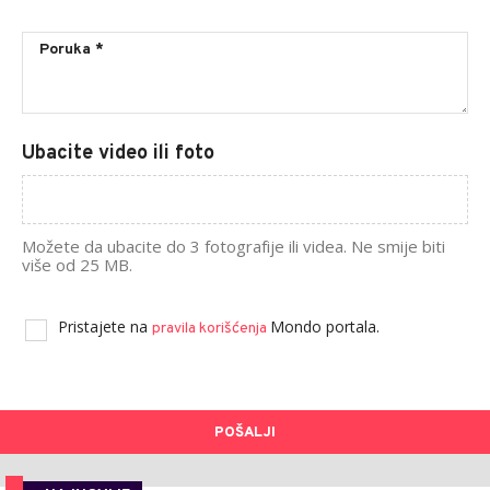
Ubacite video ili foto
Možete da ubacite do 3 fotografije ili videa. Ne smije biti
više od 25 MB.
Pristajete na
Mondo portala.
pravila korišćenja
POŠALJI