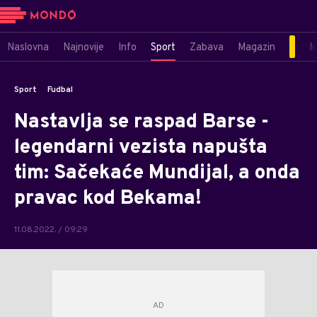
Naslovna
Najnovije
Info
Sport
Zabava
Magazin
M
Sport
Fudbal
Nastavlja se raspad Barse -
legendarni vezista napušta
tim: Sačekaće Mundijal, a onda
pravac kod Bekama!
11.08.2022. / 09:29