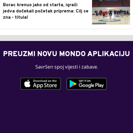
Borac krenuo jako od starta, igrači
jedva dočekali početak priprema: Cilj se
zna - titula!
PREUZMI NOVU MONDO APLIKACIJU
Savršen spoj vijesti i zabave.