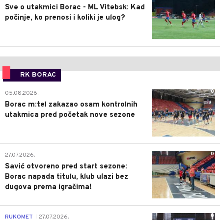
Sve o utakmici Borac - ML Vitebsk: Kad
počinje, ko prenosi i koliki je ulog?
RK BORAC
0
05.08.2026.
Borac m:tel zakazao osam kontrolnih
utakmica pred početak nove sezone
0
27.07.2026.
Savić otvoreno pred start sezone:
Borac napada titulu, klub ulazi bez
dugova prema igračima!
0
RUKOMET
27.07.2026.
|