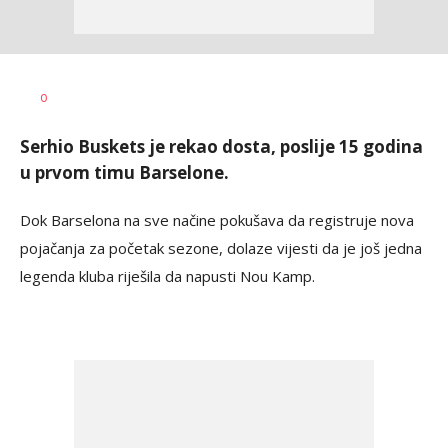
Nebojša
AUTOR
0
Šatara
Serhio Buskets je rekao dosta, poslije 15 godina
u prvom timu Barselone.
Dok Barselona na sve načine pokušava da registruje nova
pojačanja za početak sezone, dolaze vijesti da je još jedna
legenda kluba riješila da napusti Nou Kamp.