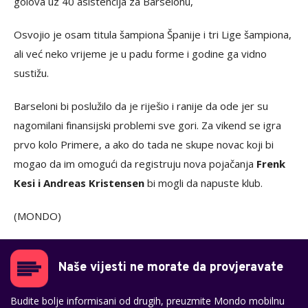
golova uz 40 asistencija za Barselonu,
Osvojio je osam titula šampiona Španije i tri Lige šampiona,
ali već neko vrijeme je u padu forme i godine ga vidno
sustižu.
Barseloni bi poslužilo da je riješio i ranije da ode jer su
nagomilani finansijski problemi sve gori. Za vikend se igra
prvo kolo Primere, a ako do tada ne skupe novac koji bi
mogao da im omogući da registruju nova pojačanja
Frenk
Kesi i Andreas Kristensen
bi mogli da napuste klub.
(MONDO)
Naše vijesti ne morate da provjeravate
Budite bolje informisani od drugih, preuzmite Mondo mobilnu