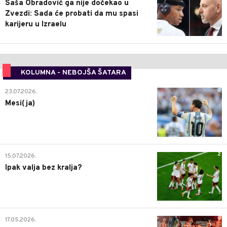
Saša Obradović ga nije dočekao u
Zvezdi: Sada će probati da mu spasi
karijeru u Izraelu
KOLUMNA - NEBOJŠA ŠATARA
0
23.07.2026.
Mesi(ja)
2
15.07.2026.
Ipak valja bez kralja?
0
17.05.2026.