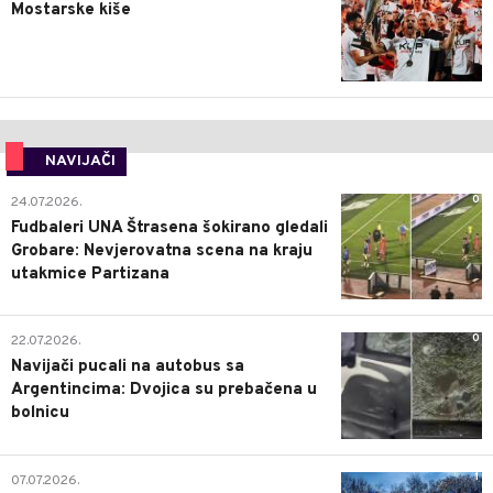
Mostarske kiše
NAVIJAČI
0
24.07.2026.
Fudbaleri UNA Štrasena šokirano gledali
Grobare: Nevjerovatna scena na kraju
utakmice Partizana
0
22.07.2026.
Navijači pucali na autobus sa
Argentincima: Dvojica su prebačena u
bolnicu
1
07.07.2026.