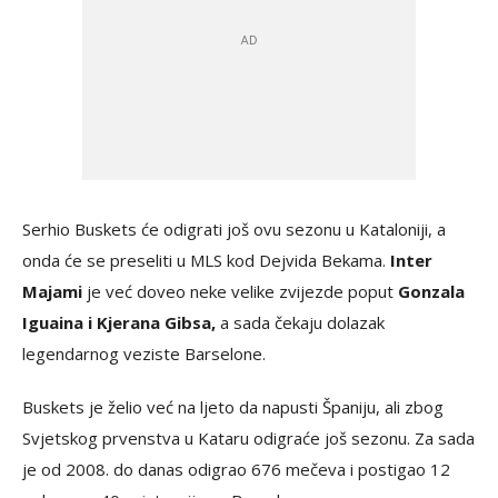
Serhio Buskets će odigrati još ovu sezonu u Kataloniji, a
onda će se preseliti u MLS kod Dejvida Bekama.
Inter
Majami
je već doveo neke velike zvijezde poput
Gonzala
Iguaina i Kjerana Gibsa,
a sada čekaju dolazak
legendarnog veziste Barselone.
Buskets je želio već na ljeto da napusti Španiju, ali zbog
Svjetskog prvenstva u Kataru odigraće još sezonu. Za sada
je od 2008. do danas odigrao 676 mečeva i postigao 12