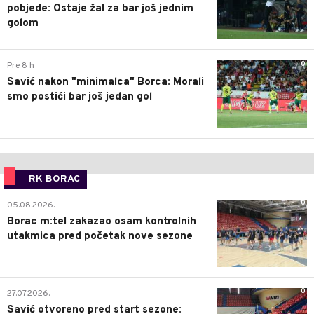
pobjede: Ostaje žal za bar još jednim
golom
0
Pre 8 h
Savić nakon "minimalca" Borca: Morali
smo postići bar još jedan gol
RK BORAC
0
05.08.2026.
Borac m:tel zakazao osam kontrolnih
utakmica pred početak nove sezone
0
27.07.2026.
Savić otvoreno pred start sezone: