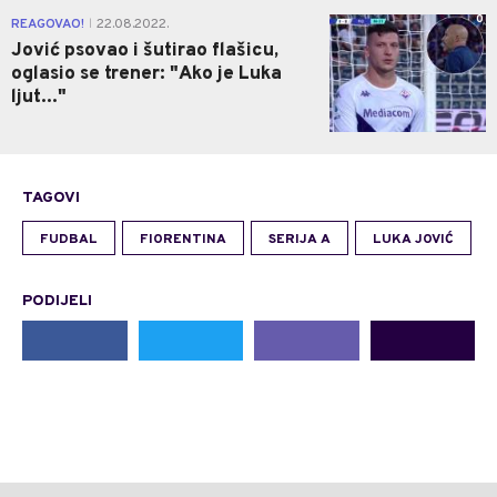
0
REAGOVAO!
22.08.2022.
|
Jović psovao i šutirao flašicu,
oglasio se trener: "Ako je Luka
ljut..."
TAGOVI
FUDBAL
FIORENTINA
SERIJA A
LUKA JOVIĆ
PODIJELI