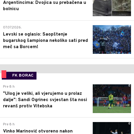
Argentincima: Dvojica su prebačena u
bolnicu
1
07.07.2026.
Levski se oglasio: Saopštenje
bugarskog šampiona nekoliko sati pred
meč sa Borcem!
FK BORAC
0
Pre 8 h
"Ulog je veliki, ali vjerujemo u prolaz
dalje": Sandi Ogrinec svjestan šta nosi
revanš protiv Vitebska
0
Pre 8 h
Vinko Marinović otvoreno nakon