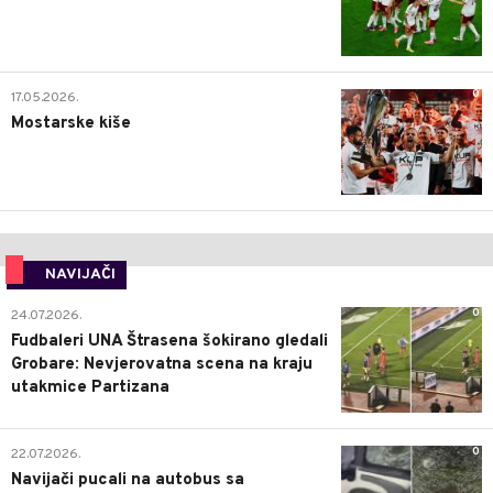
0
17.05.2026.
Mostarske kiše
NAVIJAČI
0
24.07.2026.
Fudbaleri UNA Štrasena šokirano gledali
Grobare: Nevjerovatna scena na kraju
utakmice Partizana
0
22.07.2026.
Navijači pucali na autobus sa