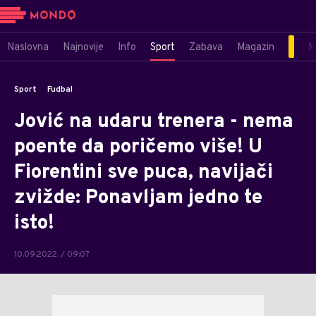
Naslovna
Najnovije
Info
Sport
Zabava
Magazin
M
Sport
Fudbal
Jović na udaru trenera - nema
poente da poričemo više! U
Fiorentini sve puca, navijači
zvižde: Ponavljam jedno te
isto!
10.09.2022. / 09:07