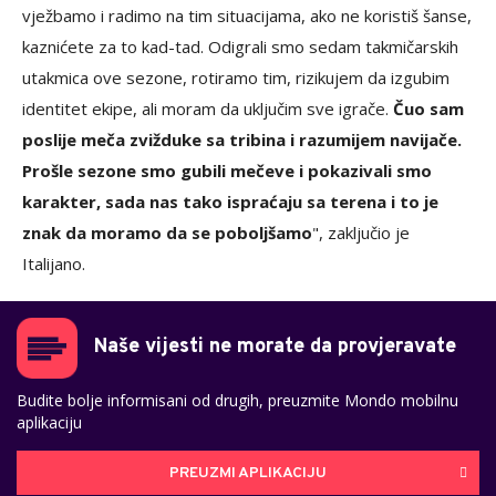
vježbamo i radimo na tim situacijama, ako ne koristiš šanse,
kaznićete za to kad-tad. Odigrali smo sedam takmičarskih
utakmica ove sezone, rotiramo tim, rizikujem da izgubim
identitet ekipe, ali moram da uključim sve igrače.
Čuo sam
poslije meča zvižduke sa tribina i razumijem navijače.
Prošle sezone smo gubili mečeve i pokazivali smo
karakter, sada nas tako ispraćaju sa terena i to je
znak da moramo da se poboljšamo
", zaključio je
Italijano.
Naše vijesti ne morate da provjeravate
Budite bolje informisani od drugih, preuzmite Mondo mobilnu
aplikaciju
PREUZMI APLIKACIJU