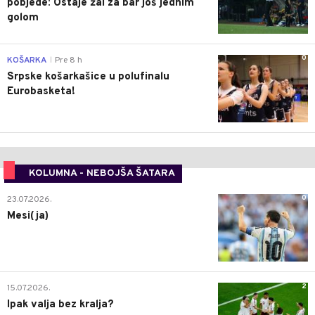
pobjede: Ostaje žal za bar još jednim
golom
0
KOŠARKA
Pre 8 h
|
Srpske košarkašice u polufinalu
Eurobasketa!
KOLUMNA - NEBOJŠA ŠATARA
0
23.07.2026.
Mesi(ja)
2
15.07.2026.
Ipak valja bez kralja?