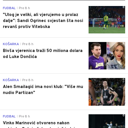
0
FUDBAL
Pre 8 h
|
"Ulog je veliki, ali vjerujemo u prolaz
dalje": Sandi Ogrinec svjestan šta nosi
revanš protiv Vitebska
0
KOŠARKA
Pre 8 h
|
Bivša vjerenica traži 50 miliona dolara
od Luke Dončića
0
KOŠARKA
Pre 8 h
|
Alen Smailagić ima novi klub: "Više mu
nudio Partizan"
0
FUDBAL
Pre 8 h
|
Vinko Marinović otvoreno nakon