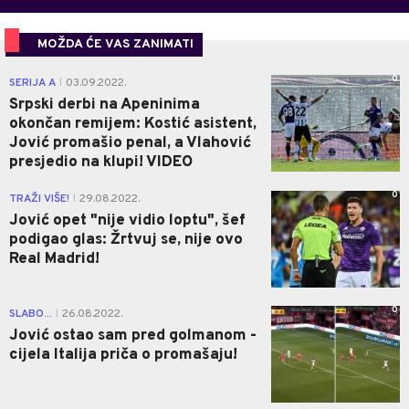
MOŽDA ĆE VAS ZANIMATI
0
SERIJA A
03.09.2022.
|
Srpski derbi na Apeninima
okončan remijem: Kostić asistent,
Jović promašio penal, a Vlahović
presjedio na klupi! VIDEO
0
TRAŽI VIŠE!
29.08.2022.
|
Jović opet "nije vidio loptu", šef
podigao glas: Žrtvuj se, nije ovo
Real Madrid!
0
SLABO...
26.08.2022.
|
Jović ostao sam pred golmanom -
cijela Italija priča o promašaju!