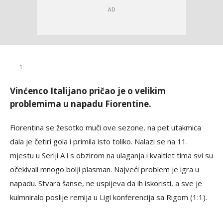
Haris
AUTOR
1
Krhalić
Vinćenco Italijano pričao je o velikim
problemima u napadu Fiorentine.
Fiorentina se žesotko muči ove sezone, na pet utakmica
dala je četiri gola i primila isto toliko. Nalazi se na 11.
mjestu u Seriji A i s obzirom na ulaganja i kvaltiet tima svi su
očekivali mnogo bolji plasman. Najveći problem je igra u
napadu. Stvara šanse, ne uspijeva da ih iskoristi, a sve je
kulmniralo poslije remija u Ligi konferencija sa Rigom (1:1).