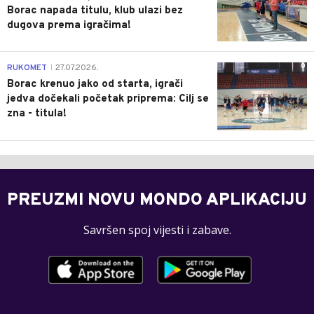
Borac napada titulu, klub ulazi bez
dugova prema igračima!
0
RUKOMET
27.07.2026.
|
Borac krenuo jako od starta, igrači
jedva dočekali početak priprema: Cilj se
zna - titula!
PREUZMI NOVU MONDO APLIKACIJU
Savršen spoj vijesti i zabave.