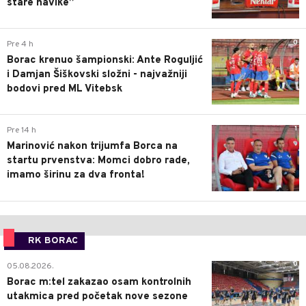
stare navike”
0
Pre 4 h
Borac krenuo šampionski: Ante Roguljić
i Damjan Šiškovski složni - najvažniji
bodovi pred ML Vitebsk
1
Pre 14 h
Marinović nakon trijumfa Borca na
startu prvenstva: Momci dobro rade,
imamo širinu za dva fronta!
RK BORAC
0
05.08.2026.
Borac m:tel zakazao osam kontrolnih
utakmica pred početak nove sezone