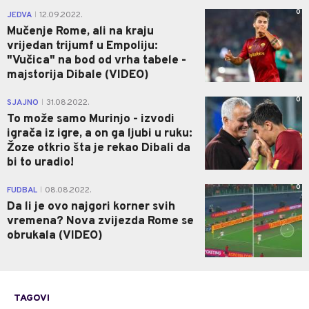
0
JEDVA
12.09.2022.
|
Mučenje Rome, ali na kraju
vrijedan trijumf u Empoliju:
"Vučica" na bod od vrha tabele -
majstorija Dibale (VIDEO)
0
SJAJNO
31.08.2022.
|
To može samo Murinjo - izvodi
igrača iz igre, a on ga ljubi u ruku:
Žoze otkrio šta je rekao Dibali da
bi to uradio!
0
FUDBAL
08.08.2022.
|
Da li je ovo najgori korner svih
vremena? Nova zvijezda Rome se
obrukala (VIDEO)
TAGOVI