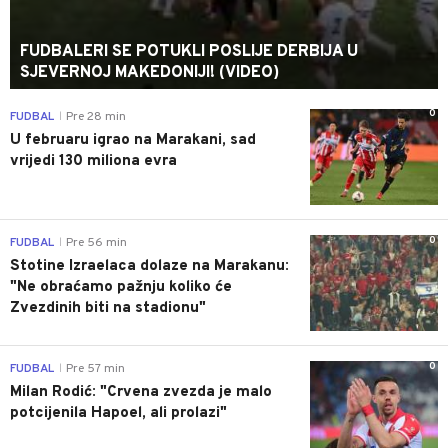
FUDBALERI SE POTUKLI POSLIJE DERBIJA U
SJEVERNOJ MAKEDONIJI! (VIDEO)
0
FUDBAL
Pre 28 min
|
U februaru igrao na Marakani, sad
vrijedi 130 miliona evra
0
FUDBAL
Pre 56 min
|
Stotine Izraelaca dolaze na Marakanu:
"Ne obraćamo pažnju koliko će
Zvezdinih biti na stadionu"
0
FUDBAL
Pre 57 min
|
Milan Rodić: "Crvena zvezda je malo
potcijenila Hapoel, ali prolazi"