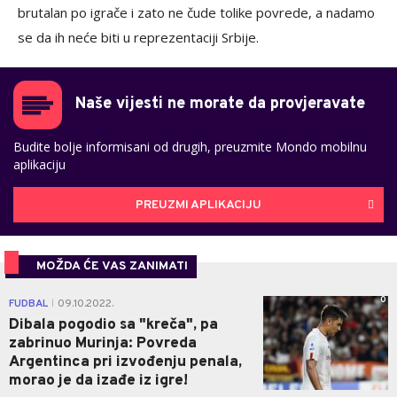
brutalan po igrače i zato ne čude tolike povrede, a nadamo
se da ih neće biti u reprezentaciji Srbije.
Naše vijesti ne morate da provjeravate
Budite bolje informisani od drugih, preuzmite Mondo mobilnu
aplikaciju
PREUZMI APLIKACIJU
MOŽDA ĆE VAS ZANIMATI
0
FUDBAL
09.10.2022.
|
Dibala pogodio sa "kreča", pa
zabrinuo Murinja: Povreda
Argentinca pri izvođenju penala,
morao je da izađe iz igre!