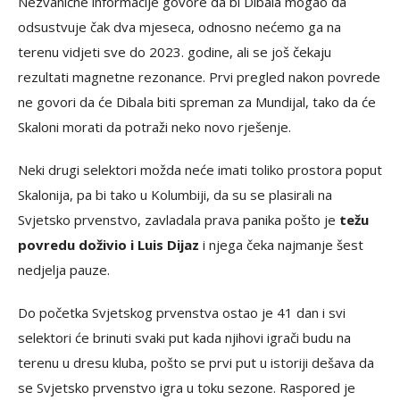
Nezvanične informacije govore da bi Dibala mogao da
odsustvuje čak dva mjeseca, odnosno nećemo ga na
terenu vidjeti sve do 2023. godine, ali se još čekaju
rezultati magnetne rezonance. Prvi pregled nakon povrede
ne govori da će Dibala biti spreman za Mundijal, tako da će
Skaloni morati da potraži neko novo rješenje.
Neki drugi selektori možda neće imati toliko prostora poput
Skalonija, pa bi tako u Kolumbiji, da su se plasirali na
Svjetsko prvenstvo, zavladala prava panika pošto je
težu
povredu doživio i Luis Dijaz
i njega čeka najmanje šest
nedjelja pauze.
Do početka Svjetskog prvenstva ostao je 41 dan i svi
selektori će brinuti svaki put kada njihovi igrači budu na
terenu u dresu kluba, pošto se prvi put u istoriji dešava da
se Svjetsko prvenstvo igra u toku sezone. Raspored je