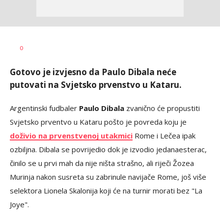
Bojan
AUTOR
0
Jakovljević
Gotovo je izvjesno da Paulo Dibala neće
putovati na Svjetsko prvenstvo u Kataru.
Argentinski fudbaler
Paulo Dibala
zvanično će propustiti
Svjetsko prventvo u Kataru pošto je povreda koju je
doživio na prvenstvenoj utakmici
Rome i Lečea ipak
ozbiljna. Dibala se povrijedio dok je izvodio jedanaesterac,
činilo se u prvi mah da nije ništa strašno, ali riječi Žozea
Murinja nakon susreta su zabrinule navijače Rome, još više
selektora Lionela Skalonija koji će na turnir morati bez "La
Joye".