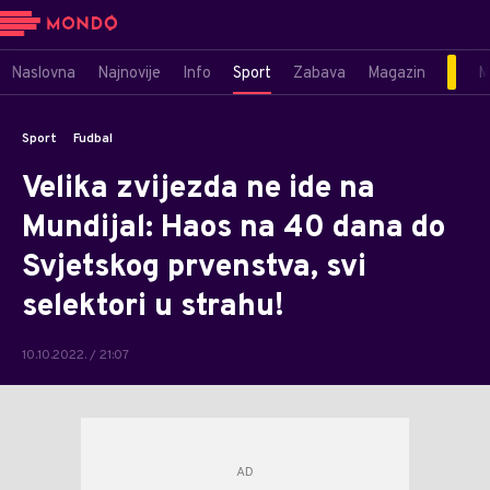
Naslovna
Najnovije
Info
Sport
Zabava
Magazin
M
Sport
Fudbal
Velika zvijezda ne ide na
Mundijal: Haos na 40 dana do
Svjetskog prvenstva, svi
selektori u strahu!
10.10.2022. / 21:07