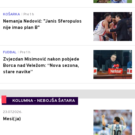
0
KOŠARKA
Pre 1 h
|
Nemanja Nedović: "Janis Sferopulos
nije imao plan B"
0
FUDBAL
Pre 1 h
|
Zvjezdan Misimović nakon pobjede
Borca nad Veležom: “Nova sezona,
stare navike”
KOLUMNA - NEBOJŠA ŠATARA
0
23.07.2026.
Mesi(ja)