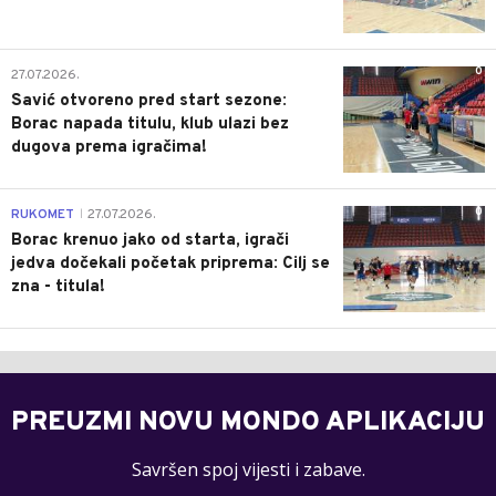
0
27.07.2026.
Savić otvoreno pred start sezone:
Borac napada titulu, klub ulazi bez
dugova prema igračima!
0
RUKOMET
27.07.2026.
|
Borac krenuo jako od starta, igrači
jedva dočekali početak priprema: Cilj se
zna - titula!
PREUZMI NOVU MONDO APLIKACIJU
Savršen spoj vijesti i zabave.