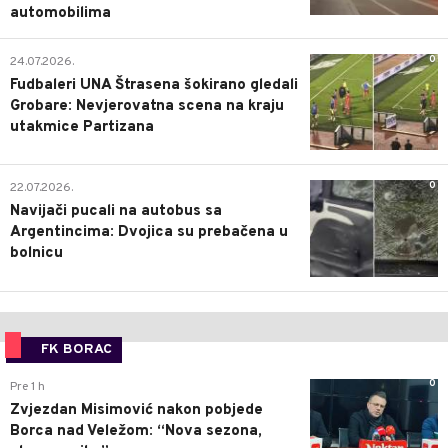
automobilima
0
24.07.2026.
Fudbaleri UNA Štrasena šokirano gledali
Grobare: Nevjerovatna scena na kraju
utakmice Partizana
0
22.07.2026.
Navijači pucali na autobus sa
Argentincima: Dvojica su prebačena u
bolnicu
FK BORAC
0
Pre 1 h
Zvjezdan Misimović nakon pobjede
Borca nad Veležom: “Nova sezona,