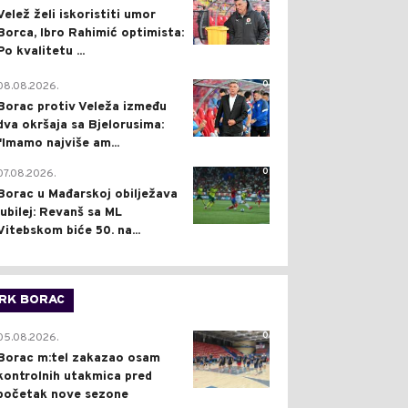
Velež želi iskoristiti umor
Borca, Ibro Rahimić optimista:
Po kvalitetu ...
0
08.08.2026.
Borac protiv Veleža između
dva okršaja sa Bjelorusima:
"Imamo najviše am...
0
07.08.2026.
Borac u Mađarskoj obilježava
jubilej: Revanš sa ML
Vitebskom biće 50. na...
RK BORAC
0
05.08.2026.
Borac m:tel zakazao osam
kontrolnih utakmica pred
početak nove sezone