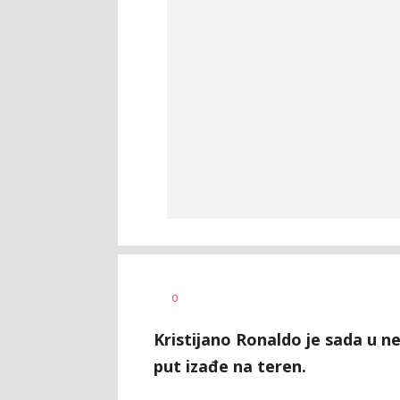
Haris
AUTOR
0
Krhalić
Kristijano Ronaldo je sada u n
put izađe na teren.