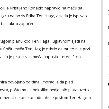
koji je Kristijano Ronaldo napravio na meču sa
gru na poziv Erika Ten Haga, a sada je isplivao
e taj sukob započeo.
 drugom planu kod Ten Haga i uglavnom sjedi na
 u finišu meča Ten Hag je otkrio da mu to nije prvi
ldo je prije kraja meča napustio teren, što je
nira odvojeno od tima i morao je da plati
vra, pošto mu je nekoliko nedjeljnih plata uzeto
te momenat u kome on odmahuje prstom Ten Hagom