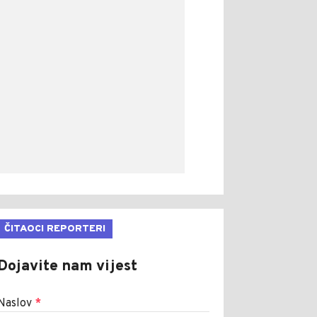
ČITAOCI REPORTERI
Dojavite nam vijest
Naslov
*