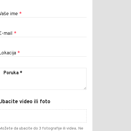
Vaše ime
*
E-mail
*
Lokacija
*
Ubacite video ili foto
Možete da ubacite do 3 fotografije ili videa. Ne