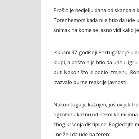
Prošlo je nedjelju dana od skandala 
Totenhemom kada nije htio da uđe u i
snimak na kome se jasno vidi kako j
Iskusni 37-godišnji Portugalac je u
klupi, a pošto nije htio da uđe u igru
put! Nakon što je odbio izmjenu, Rona
izazvalo burne reakcije javnosti.
Nakon toga je kažnjen, još uvijek tre
ogromnu kaznu od nekoliko miliona e
zbog kršenja discipline. Pogledaj
i ne želi da uđe na teren: