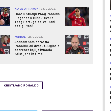
0
0
KO JE U PRAVU?
23.10.2022.
|
Haos u studiju zbog Ronalda
- legende u klinču! Svađa
zbog Portugalca, velikani
podigli ton!
0
1
FUDBAL
21.10.2022.
|
Jednom sam oprostio
Ronaldu, ali dvaput.. Oglasio
se trener koji je izbacio
Kristijana iz tima!
KRISTIJANO RONALDO