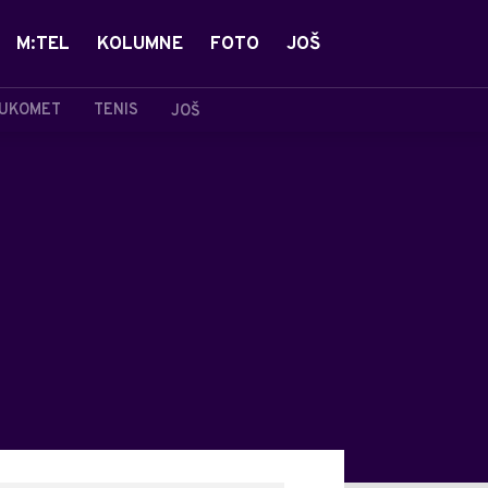
M:TEL
KOLUMNE
FOTO
JOŠ
UKOMET
TENIS
JOŠ