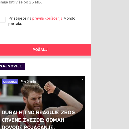
smije biti više od 25 MB.
Pristajete na
pravila korišćenja
Mondo
portala.
POŠALJI
NAJNOVIJE
0
Pre 0 min
KOŠARKA
DUBAI HITNO REAGUJE ZBOG
CRVENE ZVEZDE: ODMAH
DOVODE POJAČANJE,