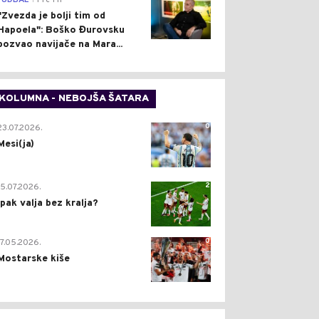
FUDBAL
Pre 1 h
"Zvezda je bolji tim od
Hapoela": Boško Đurovsku
pozvao navijače na Mara...
KOLUMNA - NEBOJŠA ŠATARA
0
23.07.2026.
Mesi(ja)
2
15.07.2026.
Ipak valja bez kralja?
0
17.05.2026.
Mostarske kiše