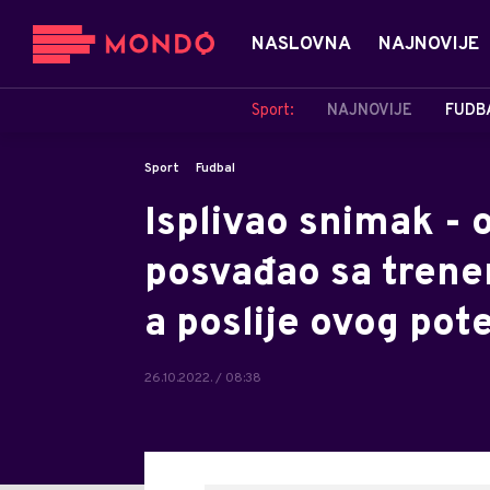
NASLOVNA
NAJNOVIJE
Sport:
NAJNOVIJE
FUDB
Sport
Fudbal
Isplivao snimak - 
posvađao sa trene
a poslije ovog pot
26.10.2022. / 08:38