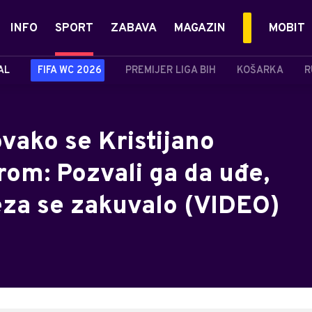
INFO
SPORT
ZABAVA
MAGAZIN
MOBIT
AL
FIFA WC 2026
PREMIJER LIGA BIH
KOŠARKA
R
ovako se Kristijano
rom: Pozvali ga da uđe,
eza se zakuvalo (VIDEO)