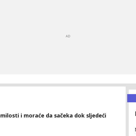
emilosti i moraće da sačeka dok sljedeći