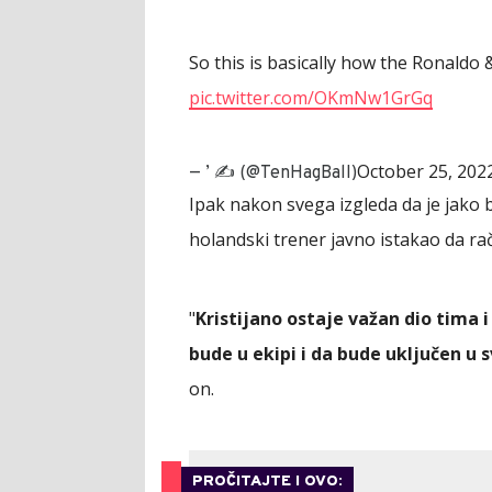
So this is basically how the Ronaldo
pic.twitter.com/OKmNw1GrGq
October 25, 202
— ’ ✍ (@TenHagBalI)
Ipak nakon svega izgleda da je jako 
holandski trener javno istakao da r
"
Kristijano ostaje važan dio tima 
bude u ekipi i da bude uključen u 
on.
PROČITAJTE I OVO: