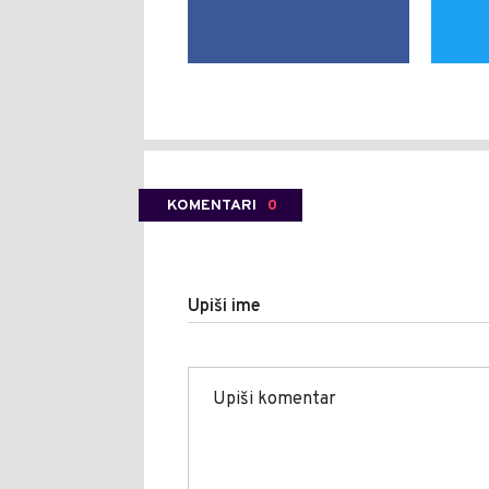
KOMENTARI
0
Upiši ime