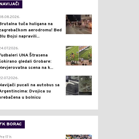
NAVIJAČI
0
08.08.2026.
Brutalna tuča huligana na
zagrebačkom aerodromu! Bed
Blu Bojsi napravili...
0
24.07.2026.
Fudbaleri UNA Štrasena
šokirano gledali Grobare:
Nevjerovatna scena na k...
0
22.07.2026.
Navijači pucali na autobus sa
Argentincima: Dvojica su
prebačena u bolnicu
FK BORAC
0
Pre 17 h