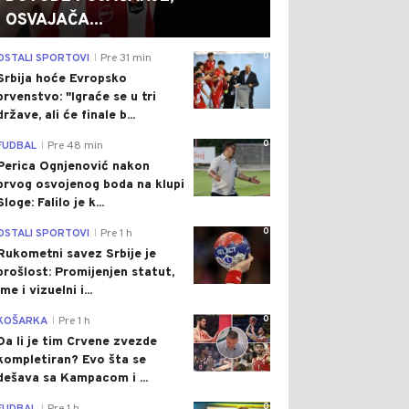
OSVAJAČA...
0
OSTALI SPORTOVI
Pre 31 min
|
Srbija hoće Evropsko
prvenstvo: "Igraće se u tri
države, ali će finale b...
0
FUDBAL
Pre 48 min
|
Perica Ognjenović nakon
prvog osvojenog boda na klupi
Sloge: Falilo je k...
0
OSTALI SPORTOVI
Pre 1 h
|
Rukometni savez Srbije je
prošlost: Promijenjen statut,
ime i vizuelni i...
0
KOŠARKA
Pre 1 h
|
Da li je tim Crvene zvezde
kompletiran? Evo šta se
dešava sa Kampacom i ...
0
|