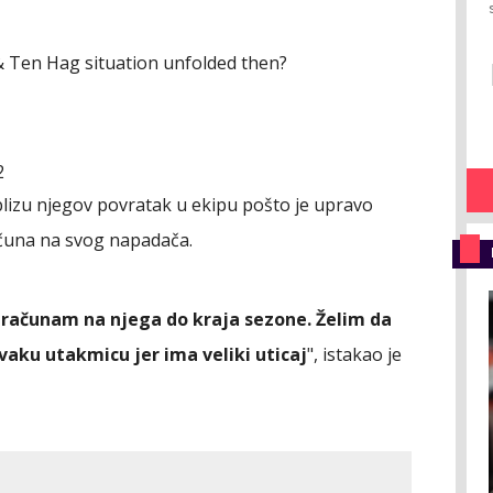
 & Ten Hag situation unfolded then?
2
blizu njegov povratak u ekipu pošto je upravo
ačuna na svog napadača.
i računam na njega do kraja sezone. Želim da
svaku utakmicu jer ima veliki uticaj
", istakao je