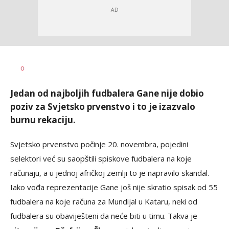
Bojan
AUTOR
0
Jakovljević
Jedan od najboljih fudbalera Gane nije dobio
poziv za Svjetsko prvenstvo i to je izazvalo
burnu rekaciju.
Svjetsko prvenstvo počinje 20. novembra, pojedini
selektori već su saopštili spiskove fudbalera na koje
računaju, a u jednoj afričkoj zemlji to je napravilo skandal.
Iako vođa reprezentacije Gane još nije skratio spisak od 55
fudbalera na koje računa za Mundijal u Kataru, neki od
fudbalera su obaviješteni da neće biti u timu. Takva je