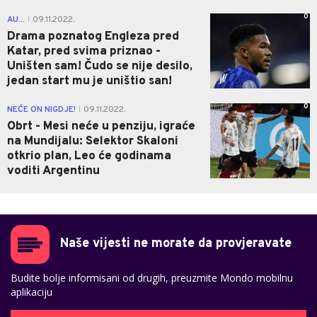
0
AU...
09.11.2022.
|
Drama poznatog Engleza pred
Katar, pred svima priznao -
Uništen sam! Čudo se nije desilo,
jedan start mu je uništio san!
0
NEĆE ON NIGDJE!
09.11.2022.
|
Obrt - Mesi neće u penziju, igraće
na Mundijalu: Selektor Skaloni
otkrio plan, Leo će godinama
voditi Argentinu
Naše vijesti ne morate da provjeravate
Budite bolje informisani od drugih, preuzmite Mondo mobilnu
aplikaciju