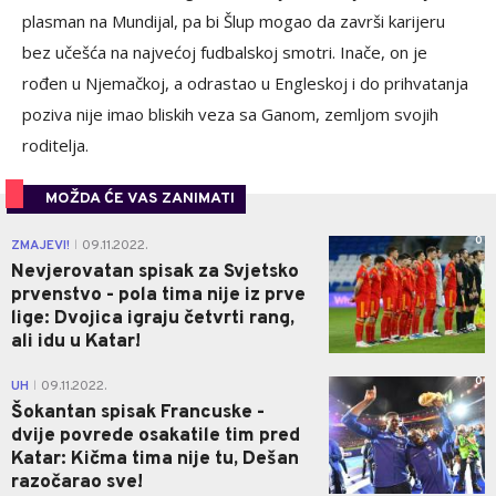
plasman na Mundijal, pa bi Šlup mogao da završi karijeru
bez učešća na najvećoj fudbalskoj smotri. Inače, on je
rođen u Njemačkoj, a odrastao u Engleskoj i do prihvatanja
poziva nije imao bliskih veza sa Ganom, zemljom svojih
roditelja.
MOŽDA ĆE VAS ZANIMATI
0
ZMAJEVI!
09.11.2022.
|
Nevjerovatan spisak za Svjetsko
prvenstvo - pola tima nije iz prve
lige: Dvojica igraju četvrti rang,
ali idu u Katar!
0
UH
09.11.2022.
|
Šokantan spisak Francuske -
dvije povrede osakatile tim pred
Katar: Kičma tima nije tu, Dešan
razočarao sve!