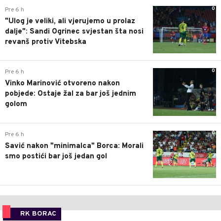
0
Pre 6 h
"Ulog je veliki, ali vjerujemo u prolaz
dalje": Sandi Ogrinec svjestan šta nosi
revanš protiv Vitebska
0
Pre 6 h
Vinko Marinović otvoreno nakon
pobjede: Ostaje žal za bar još jednim
golom
0
Pre 6 h
Savić nakon "minimalca" Borca: Morali
smo postići bar još jedan gol
RK BORAC