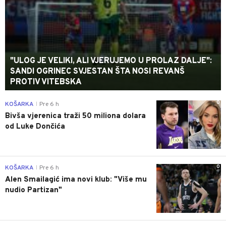
"ULOG JE VELIKI, ALI VJERUJEMO U PROLAZ DALJE":
SANDI OGRINEC SVJESTAN ŠTA NOSI REVANŠ
PROTIV VITEBSKA
0
KOŠARKA
Pre 6 h
|
Bivša vjerenica traži 50 miliona dolara
od Luke Dončića
0
KOŠARKA
Pre 6 h
|
Alen Smailagić ima novi klub: "Više mu
nudio Partizan"