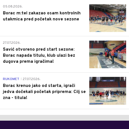
0
05.08.2026.
Borac m:tel zakazao osam kontrolnih
utakmica pred početak nove sezone
0
27.07.2026.
Savić otvoreno pred start sezone:
Borac napada titulu, klub ulazi bez
dugova prema igračima!
0
RUKOMET
27.07.2026.
|
Borac krenuo jako od starta, igrači
jedva dočekali početak priprema: Cilj se
zna - titula!