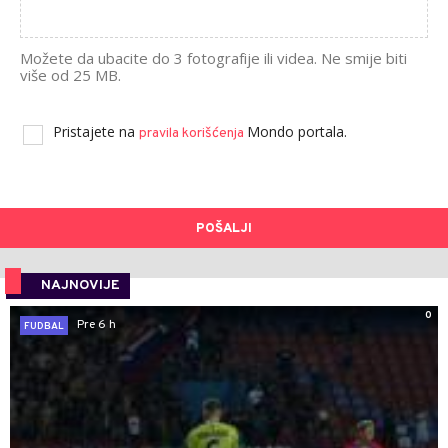
Možete da ubacite do 3 fotografije ili videa. Ne smije biti
više od 25 MB.
Pristajete na
Mondo portala.
pravila korišćenja
POŠALJI
NAJNOVIJE
0
Pre 6 h
FUDBAL