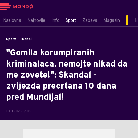
Naslovna
Najnovije
Info
Sport
Zabava
Magazin
M
Sport
Fudbal
"Gomila korumpiranih
kriminalaca, nemojte nikad da
me zovete!": Skandal -
zvijezda precrtana 10 dana
pred Mundijal!
10.11.2022. / 09:11