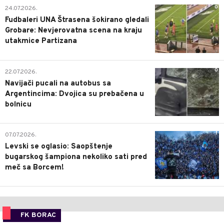
0
24.07.2026.
Fudbaleri UNA Štrasena šokirano gledali
Grobare: Nevjerovatna scena na kraju
utakmice Partizana
0
22.07.2026.
Navijači pucali na autobus sa
Argentincima: Dvojica su prebačena u
bolnicu
1
07.07.2026.
Levski se oglasio: Saopštenje
bugarskog šampiona nekoliko sati pred
meč sa Borcem!
FK BORAC