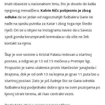
imati obaveze u nacionalnom timu, što je dovelo do ludila
njegovog menadžera.
Kalvin Ričs pobjesnio je zbog
odluke
da se jedan od najpoznatijih fudbalera Gane ne
nađe na spisku putnika za Katar i zbog toga nije štedio
riječi. On se u objavi na Instagramu naveo da u Savezu
sjedi gomila korumpiranih kriminalaca i da više ne želi
kontakt sa njima.
Šlup je ove sezone u Kristal Palasu redovan u startnoj
postavi, a odigrao je 13 od 15 mečeva u Premijer ligi.
Propustio je samo utakmice protiv Mančester junajteda i
Brajtona, dok je od onih 13 na kojima je igrao 11 puta bio u
startnoj postavi. Zato je još čudnije što se Gana odrekla
fudbalera koji podjednako dobro igra na svim pozicijama po
lijevoj strani terena, ali i kao centralni vezni.