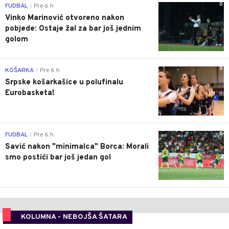
0
FUDBAL
Pre 6 h
|
Vinko Marinović otvoreno nakon
pobjede: Ostaje žal za bar još jednim
golom
0
KOŠARKA
Pre 6 h
|
Srpske košarkašice u polufinalu
Eurobasketa!
0
FUDBAL
Pre 6 h
|
Savić nakon "minimalca" Borca: Morali
smo postići bar još jedan gol
KOLUMNA - NEBOJŠA ŠATARA