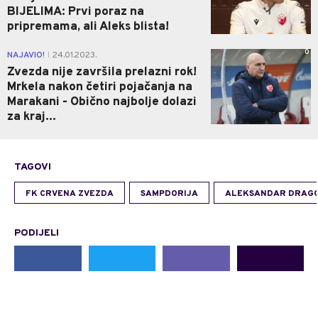
BIJELIMA: Prvi poraz na
pripremama, ali Aleks blista!
0
NAJAVIO!
24.01.2023.
|
Zvezda nije završila prelazni rok!
Mrkela nakon četiri pojačanja na
Marakani - Obično najbolje dolazi
za kraj...
TAGOVI
FK CRVENA ZVEZDA
SAMPDORIJA
ALEKSANDAR DRAGO
PODIJELI