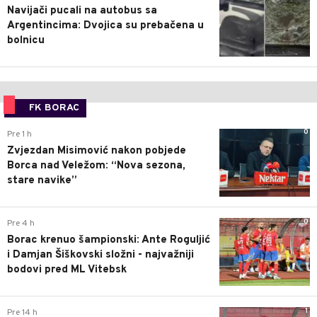
Navijači pucali na autobus sa
Argentincima: Dvojica su prebačena u
bolnicu
FK BORAC
0
Pre 1 h
Zvjezdan Misimović nakon pobjede
Borca nad Veležom: “Nova sezona,
stare navike”
0
Pre 4 h
Borac krenuo šampionski: Ante Roguljić
i Damjan Šiškovski složni - najvažniji
bodovi pred ML Vitebsk
1
Pre 14 h