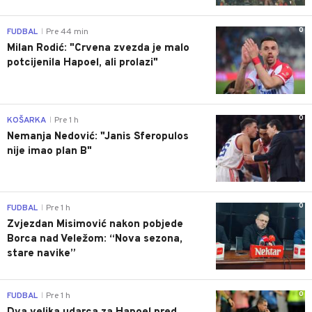
0
FUDBAL
Pre 44 min
|
Milan Rodić: "Crvena zvezda je malo
potcijenila Hapoel, ali prolazi"
0
KOŠARKA
Pre 1 h
|
Nemanja Nedović: "Janis Sferopulos
nije imao plan B"
0
FUDBAL
Pre 1 h
|
Zvjezdan Misimović nakon pobjede
Borca nad Veležom: “Nova sezona,
stare navike”
0
FUDBAL
Pre 1 h
|