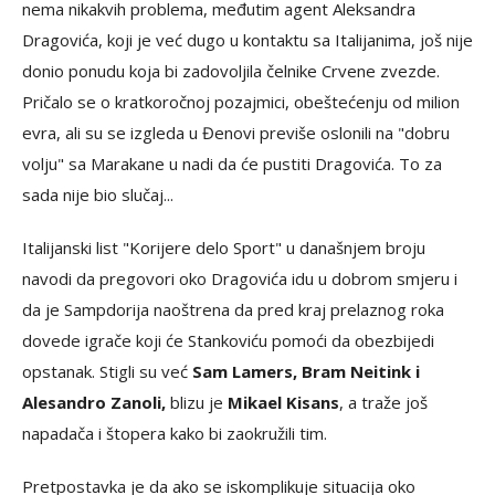
nema nikakvih problema, međutim agent Aleksandra
Dragovića, koji je već dugo u kontaktu sa Italijanima, još nije
donio ponudu koja bi zadovoljila čelnike Crvene zvezde.
Pričalo se o kratkoročnoj pozajmici, obeštećenju od milion
evra, ali su se izgleda u Đenovi previše oslonili na "dobru
volju" sa Marakane u nadi da će pustiti Dragovića. To za
sada nije bio slučaj...
Italijanski list "Korijere delo Sport" u današnjem broju
navodi da pregovori oko Dragovića idu u dobrom smjeru i
da je Sampdorija naoštrena da pred kraj prelaznog roka
dovede igrače koji će Stankoviću pomoći da obezbijedi
opstanak. Stigli su već
Sam Lamers, Bram Neitink i
Alesandro Zanoli,
blizu je
Mikael Kisans
, a traže još
napadača i štopera kako bi zaokružili tim.
Pretpostavka je da ako se iskomplikuje situacija oko