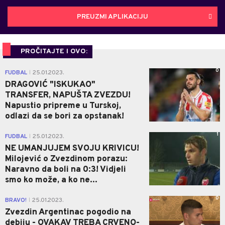
PREUZMI APLIKACIJU
PROČITAJTE I OVO:
0
FUDBAL
25.01.2023.
|
DRAGOVIĆ "ISKUKAO"
TRANSFER, NAPUŠTA ZVEZDU!
Napustio pripreme u Turskoj,
odlazi da se bori za opstanak!
1
FUDBAL
25.01.2023.
|
NE UMANJUJEM SVOJU KRIVICU!
Milojević o Zvezdinom porazu:
Naravno da boli na 0:3! Vidjeli
smo ko može, a ko ne...
0
BRAVO!
25.01.2023.
|
Zvezdin Argentinac pogodio na
debiju - OVAKAV TREBA CRVENO-