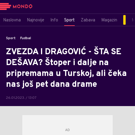
Naslovna
Najnovije
Info
Sport
Zabava
Magazin
M
Sport
Fudbal
ZVEZDA I DRAGOVIĆ - ŠTA SE
DEŠAVA? Štoper i dalje na
pripremama u Turskoj, ali čeka
nas još pet dana drame
26.01.2023. / 13:07