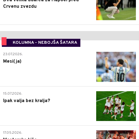
Dva velika udarca za Hapoel pred
Crvenu zvezdu
KOLUMNA - NEBOJŠA ŠATARA
0
23.07.2026.
Mesi(ja)
2
15.07.2026.
Ipak valja bez kralja?
0
17.05.2026.