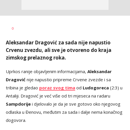
Bojan
AUTOR
0
Jakovljević
Aleksandar Dragović za sada nije napustio
Crvenu zvezdu, ali sve je otvoreno do kraja
zimskog prelaznog roka.
Uprkos ranije objavljenim informacijama,
Aleksandar
Dragović
nije napustio pripreme Crvene zvezde i sa
tribina je gledao
poraz svog tima
od
Ludogoreca
(2:3) u
Antaliji. Dragović je već više od tri mjeseca na radaru
Sampdorije
i djelovalo je da je sve gotovo oko njegovog
odlaska u Đenovu, međutim za sada i dalje nema konačnog
dogovora.