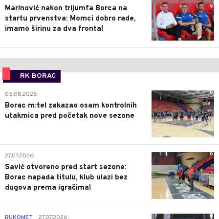
Marinović nakon trijumfa Borca na
startu prvenstva: Momci dobro rade,
imamo širinu za dva fronta!
RK BORAC
0
05.08.2026.
Borac m:tel zakazao osam kontrolnih
utakmica pred početak nove sezone
0
27.07.2026.
Savić otvoreno pred start sezone:
Borac napada titulu, klub ulazi bez
dugova prema igračima!
0
RUKOMET
27.07.2026.
|