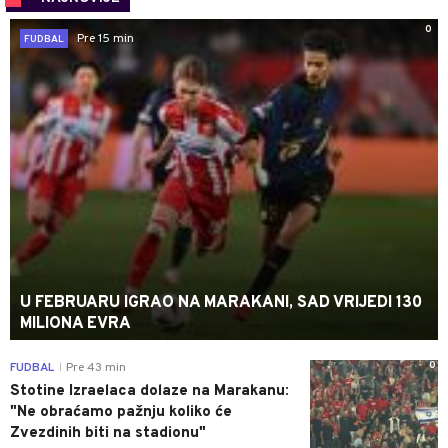
0
Pre 15 min
FUDBAL
U FEBRUARU IGRAO NA MARAKANI, SAD VRIJEDI 130
MILIONA EVRA
0
FUDBAL
Pre 43 min
|
Stotine Izraelaca dolaze na Marakanu:
"Ne obraćamo pažnju koliko će
Zvezdinih biti na stadionu"