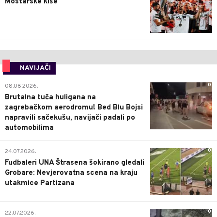
Mostarske kiše
NAVIJAČI
0
08.08.2026.
Brutalna tuča huligana na
zagrebačkom aerodromu! Bed Blu Bojsi
napravili sačekušu, navijači padali po
automobilima
0
24.07.2026.
Fudbaleri UNA Štrasena šokirano gledali
Grobare: Nevjerovatna scena na kraju
utakmice Partizana
0
22.07.2026.