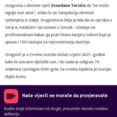
Dragovića i obistine riječi
Zvezdana Terzića
da "ne može
nigdje ove zime", onda će se Sampdorija okrenuti
rješenjima iz Italije. Dragovićeva želja je bila da se oproba u
Seriji A, međutim i da ostane u Zvezdi - očekuje se
profesionalizam kakav ga prati čitavu karijeru tokom koje je
upisao i 100 nastupa za reprezentaciju Austrije.
Dragović je u Crvenu zvezdu došao u ljeto 2021. godine
kako bi ostvario dječački san, i do sada je odigrao 79
utakmica i postigao četiri gola. Sa crveno-bijelima je osvojio
duplu krunu.
Naše vijesti ne morate da provjeravate
Budite bolje informisani od drugih, preuzmite Mondo mobilnu
aplikaciju