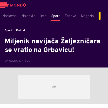
Naslovna
Najnovije
Info
Sport
Zabava
Magazin
M
Sport
Fudbal
Miljenik navijača Željezničara
se vratio na Grbavicu!
04.02.2023. / 15:22