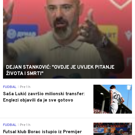
DEJAN STANKOVIĆ: "OVDJE JE UVIJEK PITANJE
ŽIVOTA I SMRTI"
0
FUDBAL
Pre 1 h
|
Saša Lukić završio milionski transfer:
Englezi objavili da je sve gotovo
0
FUDBAL
Pre 1 h
|
Futsal klub Borac istupio iz Premijer