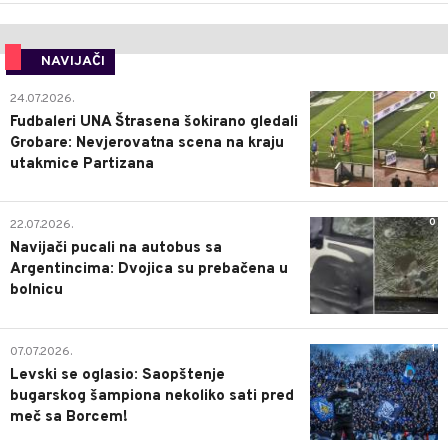
NAVIJAČI
0
24.07.2026.
Fudbaleri UNA Štrasena šokirano gledali
Grobare: Nevjerovatna scena na kraju
utakmice Partizana
0
22.07.2026.
Navijači pucali na autobus sa
Argentincima: Dvojica su prebačena u
bolnicu
1
07.07.2026.
Levski se oglasio: Saopštenje
bugarskog šampiona nekoliko sati pred
meč sa Borcem!