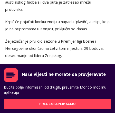
australskog fudbala i dva puta je zatresao mrežu
protivnika.
Krpić će pojačati konkurenciju u napadu “plavih“, a ekipi, koja
je na pripremama u Konjicu, priključio se danas.
Željezničar je prvi dio sezone u Premijer ligi Bosne i
Hercegovine okončao na četvrtom mjestu s 29 bodova,
deset manje od lidera Zrinjskog.
Naše vijesti ne morate da provjeravate
Budite bolje informisani od drugih, preuzmite Mondo mobilnu
aplikaciju
PREUZMI APLIKACIJU