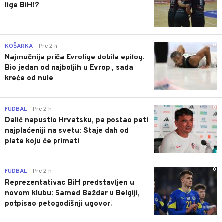
lige BiH!?
0
KOŠARKA
Pre 2 h
|
Najmučnija priča Evrolige dobila epilog:
Bio jedan od najboljih u Evropi, sada
kreće od nule
0
FUDBAL
Pre 2 h
|
Dalić napustio Hrvatsku, pa postao peti
najplaćeniji na svetu: Staje dah od
plate koju će primati
0
FUDBAL
Pre 2 h
|
Reprezentativac BiH predstavljen u
novom klubu: Samed Baždar u Belgiji,
potpisao petogodišnji ugovor!