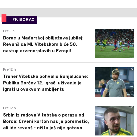
FK BORAC
0
Pre 2 h
Borac u Mađarskoj obilježava jubilej:
Revanš sa ML Vitebskom biće 50.
nastup crveno-plavih u Evropi!
0
Pre 12 h
Trener Vitebska pohvalio Banjalučane:
Publika Borčev 12. igrač, uživanje je
igrati u ovakvom ambijentu
0
Pre 12 h
Srbin iz redova Vitebska o porazu od
Borca: Crveni karton nas je poremetio,
ali ide revanš - ništa još nije gotovo