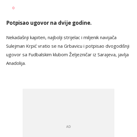
Haris
AUTOR
0
Krhalić
Potpisao ugovor na dvije godine.
Nekadašnji kapiten, najbolji strijelac i miljenik navijača
Sulejman Krpić vratio se na Grbavicu i potpisao dvogodišnji
ugovor sa Fudbalskim klubom Željezničar iz Sarajeva, javlja
Anadolija.