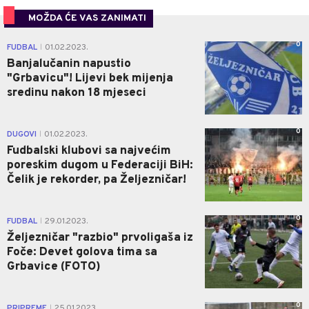
MOŽDA ĆE VAS ZANIMATI
0
FUDBAL
01.02.2023.
|
Banjalučanin napustio
"Grbavicu"! Lijevi bek mijenja
sredinu nakon 18 mjeseci
0
DUGOVI
01.02.2023.
|
Fudbalski klubovi sa najvećim
poreskim dugom u Federaciji BiH:
Čelik je rekorder, pa Željezničar!
0
FUDBAL
29.01.2023.
|
Željezničar "razbio" prvoligaša iz
Foče: Devet golova tima sa
Grbavice (FOTO)
0
PRIPREME
25.01.2023.
|