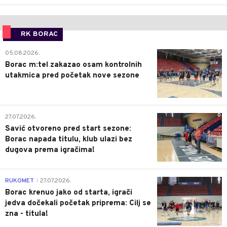
RK BORAC
0
05.08.2026.
Borac m:tel zakazao osam kontrolnih
utakmica pred početak nove sezone
0
27.07.2026.
Savić otvoreno pred start sezone:
Borac napada titulu, klub ulazi bez
dugova prema igračima!
0
RUKOMET
27.07.2026.
|
Borac krenuo jako od starta, igrači
jedva dočekali početak priprema: Cilj se
zna - titula!