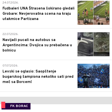
0
24.07.2026.
Fudbaleri UNA Štrasena šokirano gledali
Grobare: Nevjerovatna scena na kraju
utakmice Partizana
0
22.07.2026.
Navijači pucali na autobus sa
Argentincima: Dvojica su prebačena u
bolnicu
1
07.07.2026.
Levski se oglasio: Saopštenje
bugarskog šampiona nekoliko sati pred
meč sa Borcem!
FK BORAC