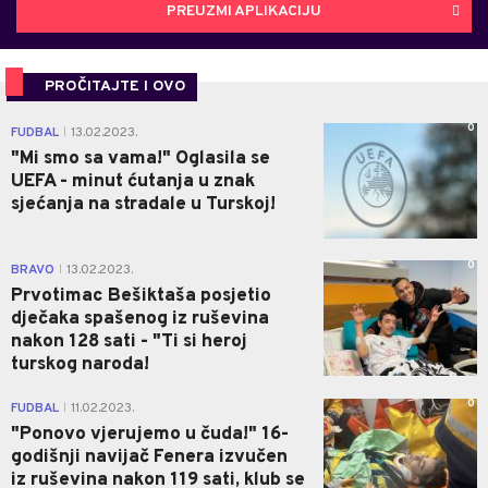
PREUZMI APLIKACIJU
PROČITAJTE I OVO
0
FUDBAL
13.02.2023.
|
"Mi smo sa vama!" Oglasila se
UEFA - minut ćutanja u znak
sjećanja na stradale u Turskoj!
0
BRAVO
13.02.2023.
|
Prvotimac Bešiktaša posjetio
dječaka spašenog iz ruševina
nakon 128 sati - "Ti si heroj
turskog naroda!
0
FUDBAL
11.02.2023.
|
"Ponovo vjerujemo u čuda!" 16-
godišnji navijač Fenera izvučen
iz ruševina nakon 119 sati, klub se