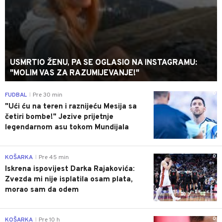
USMRTIO ŽENU, PA SE OGLASIO NA INSTAGRAMU:
"MOLIM VAS ZA RAZUMIJEVANJE!"
0
FUDBAL
Pre 30 min
|
"Ući ću na teren i raznijeću Mesija sa
četiri bombe!" Jezive prijetnje
legendarnom asu tokom Mundijala
0
KOŠARKA
Pre 45 min
|
Iskrena ispovijest Darka Rajakovića:
Zvezda mi nije isplatila osam plata,
morao sam da odem
0
KOŠARKA
Pre 10 h
|