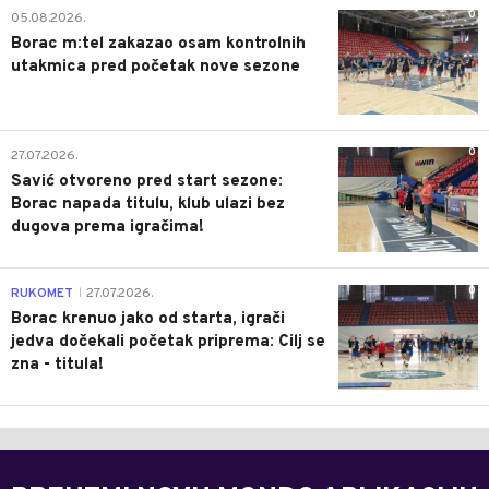
0
05.08.2026.
Borac m:tel zakazao osam kontrolnih
utakmica pred početak nove sezone
0
27.07.2026.
Savić otvoreno pred start sezone:
Borac napada titulu, klub ulazi bez
dugova prema igračima!
0
RUKOMET
27.07.2026.
|
Borac krenuo jako od starta, igrači
jedva dočekali početak priprema: Cilj se
zna - titula!