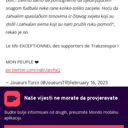
boli... Želimo samo da pomognemo da ujedinjujućem
snagom fudbala neke rane koliko-toliko zacijele. Hoću da
zahvalim spasilačkim timovima iz čitavog svijeta koji su
došli i zahvalan svima koji su nam pružili ruku pomoći
",
rekao je on.
Le tifo EXCEPTIONNEL des supporters de Trabzonspor !
MON PEUPLE ❤️
pic.twitter.com/vqbUgixfqQ
February 16, 2023
— Joueurs Turcs (@JoueursTR)
Naše vijesti ne morate da provjeravate
Budite bolje informisani od drugih, preuzmite Mondo mobilnu
aplikaciju