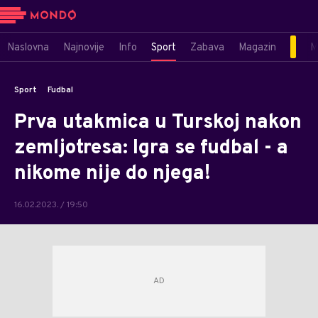
Naslovna
Najnovije
Info
Sport
Zabava
Magazin
M
Sport
Fudbal
Prva utakmica u Turskoj nakon
zemljotresa: Igra se fudbal - a
nikome nije do njega!
16.02.2023. / 19:50