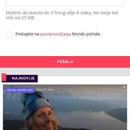
Možete da ubacite do 3 fotografije ili videa. Ne smije biti
više od 25 MB.
Pristajete na
Mondo portala.
pravila korišćenja
POŠALJI
NAJNOVIJE
0
Pre 23 min
OSTALI SPORTOVI