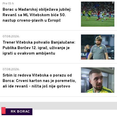
0
Pre 15 h
Borac u Mađarskoj obilježava jubilej:
Revanš sa ML Vitebskom biće 50.
nastup crveno-plavih u Evropi!
0
07.08.2026.
Trener Vitebska pohvalio Banjalučane:
Publika Borčev 12. igrač, uživanje je
igrati u ovakvom ambijentu
0
07.08.2026.
Srbin iz redova Vitebska o porazu od
Borca: Crveni karton nas je poremetio,
ali ide revanš - ništa još nije gotovo
RK BORAC