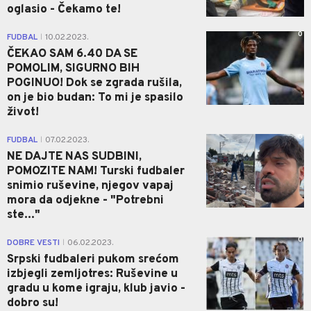
oglasio - Čekamo te!
0
FUDBAL
10.02.2023.
|
ČEKAO SAM 6.40 DA SE
POMOLIM, SIGURNO BIH
POGINUO! Dok se zgrada rušila,
on je bio budan: To mi je spasilo
život!
0
FUDBAL
07.02.2023.
|
NE DAJTE NAS SUDBINI,
POMOZITE NAM! Turski fudbaler
snimio ruševine, njegov vapaj
mora da odjekne - "Potrebni
ste..."
0
DOBRE VESTI
06.02.2023.
|
Srpski fudbaleri pukom srećom
izbjegli zemljotres: Ruševine u
gradu u kome igraju, klub javio -
dobro su!