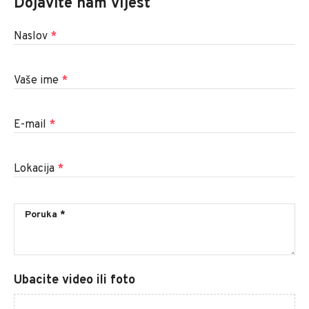
Dojavite nam vijest
Naslov
*
Vaše ime
*
E-mail
*
Lokacija
*
Ubacite video ili foto