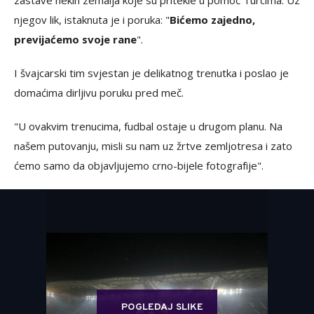
zastave nekih zemalja koje su pritekle u pomoć Turcima. Uz
njegov lik, istaknuta je i poruka: "
Bićemo zajedno,
previjaćemo svoje rane
".
I švajcarski tim svjestan je delikatnog trenutka i poslao je
domaćima dirljivu poruku pred meč.
"U ovakvim trenucima, fudbal ostaje u drugom planu. Na
našem putovanju, misli su nam uz žrtve zemljotresa i zato
ćemo samo da objavljujemo crno-bijele fotografije".
POGLEDAJ SLIKE