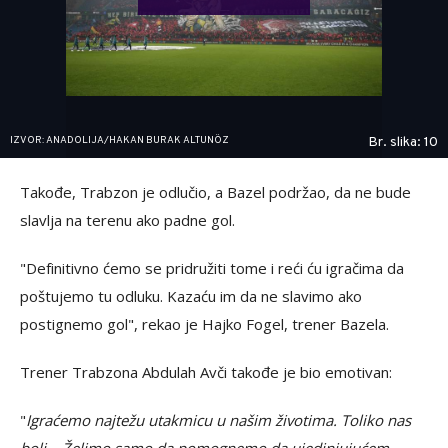
IZVOR: ANADOLIJA/HAKAN BURAK ALTUNÖZ
Br. slika: 10
Takođe, Trabzon je odlučio, a Bazel podržao, da ne bude
slavlja na terenu ako padne gol.
"Definitivno ćemo se pridružiti tome i reći ću igračima da
poštujemo tu odluku. Kazaću im da ne slavimo ako
postignemo gol", rekao je Hajko Fogel, trener Bazela.
Trener Trabzona Abdulah Avči takođe je bio emotivan:
"
Igraćemo najtežu utakmicu u našim životima. Toliko nas