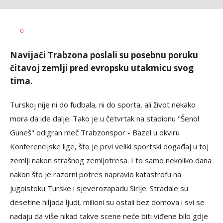
Dragan
AUTOR
0
Šutvić
Navijači Trabzona poslali su posebnu poruku
čitavoj zemlji pred evropsku utakmicu svog
tima.
Turskoj nije ni do fudbala, ni do sporta, ali život nekako
mora da ide dalje. Tako je u četvrtak na stadionu "Šenol
Guneš" odigran meč Trabzonspor - Bazel u okviru
Konferencijske lige, što je prvi veliki sportski događaj u toj
zemlji nakon strašnog zemljotresa. I to samo nekoliko dana
nakon što je razorni potres napravio katastrofu na
jugoistoku Turske i sjeverozapadu Sirije. Stradale su
desetine hiljada ljudi, milioni su ostali bez domova i svi se
nadaju da više nikad takve scene neće biti viđene bilo gdje