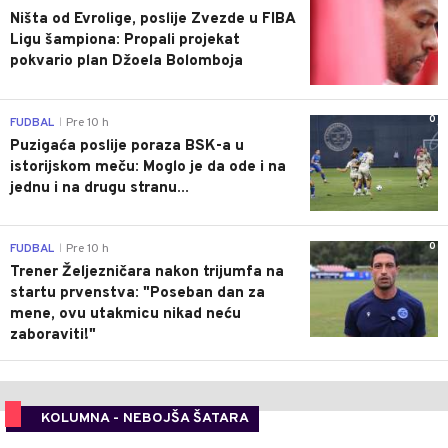
Ništa od Evrolige, poslije Zvezde u FIBA
Ligu šampiona: Propali projekat
pokvario plan Džoela Bolomboja
0
FUDBAL
Pre 10 h
|
Puzigaća poslije poraza BSK-a u
istorijskom meču: Moglo je da ode i na
jednu i na drugu stranu...
0
FUDBAL
Pre 10 h
|
Trener Željezničara nakon trijumfa na
startu prvenstva: "Poseban dan za
mene, ovu utakmicu nikad neću
zaboraviti!"
KOLUMNA - NEBOJŠA ŠATARA