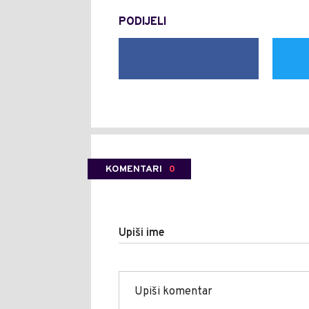
PODIJELI
KOMENTARI
0
Upiši ime