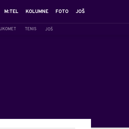
M:TEL
KOLUMNE
FOTO
JOŠ
UKOMET
TENIS
JOŠ