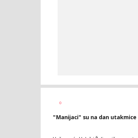
Dragan
AUTOR
0
Šutvić
"Manijaci" su na dan utakmice i