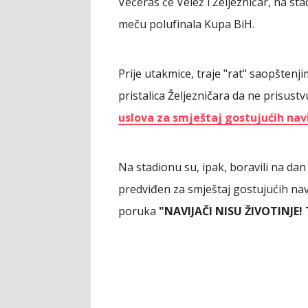
Večeras će Velež i Željezničar, na s
meču polufinala Kupa BiH.
Prije utakmice, traje "rat" saopšten
pristalica Željezničara da ne prisust
uslova za smještaj gostujućih nav
Na stadionu su, ipak, boravili na dan
predviđen za smještaj gostujućih nav
poruka
"NAVIJAČI NISU ŽIVOTINJE!