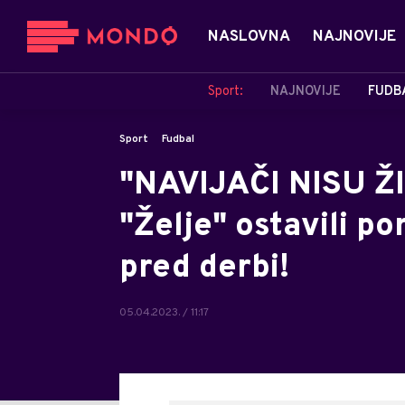
NASLOVNA
NAJNOVIJE
Sport:
NAJNOVIJE
FUDB
Sport
Fudbal
"NAVIJAČI NISU ŽI
"Želje" ostavili p
pred derbi!
05.04.2023. / 11:17