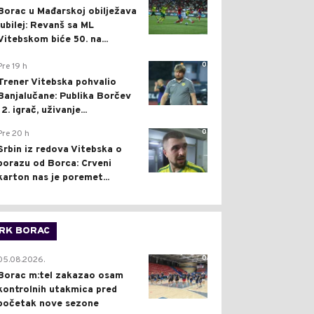
Borac u Mađarskoj obilježava
jubilej: Revanš sa ML
Vitebskom biće 50. na...
0
Pre 19 h
Trener Vitebska pohvalio
Banjalučane: Publika Borčev
12. igrač, uživanje...
0
Pre 20 h
Srbin iz redova Vitebska o
porazu od Borca: Crveni
karton nas je poremet...
RK BORAC
0
05.08.2026.
Borac m:tel zakazao osam
kontrolnih utakmica pred
početak nove sezone