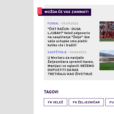
MOŽDA ĆE VAS ZANIMATI
FUDBAL
05.04.2023.
|
"ČIST RAČUN - DUGA
LJUBAV!" Velež odgovorio
na saopštenje "Želje": Sve
vaše ustupke smo platili
koliko ste i tražili!
SAOPŠTENJE
04.04.2023.
|
U Mostaru za navijače
Željezničara spremili kavez,
Manijaci se oglasili: NEĆEMO
DOPUSTITI DA NAS
TRETIRAJU KAO ŽIVOTINJE
TAGOVI
FK VELEŽ
FK ŽELJEZNIČAR
FU