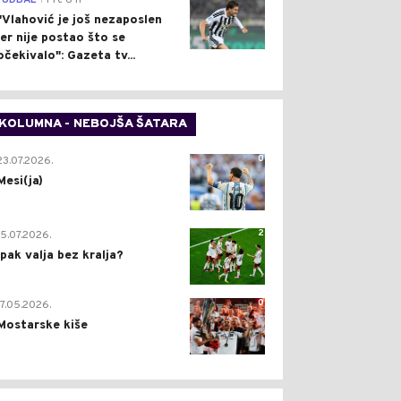
FUDBAL
Pre 6 h
"Vlahović je još nezaposlen
jer nije postao što se
očekivalo": Gazeta tv...
KOLUMNA - NEBOJŠA ŠATARA
0
23.07.2026.
Mesi(ja)
2
15.07.2026.
Ipak valja bez kralja?
0
17.05.2026.
Mostarske kiše