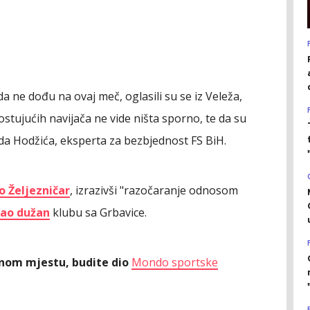
 ne dođu na ovaj meč, oglasili su se iz Veleža,
ostujućih navijača ne vide ništa sporno, te da su
da Hodžića, eksperta za bezbjednost FS BiH.
 Željezničar
, izrazivši "razočaranje odnosom
tao dužan
klubu sa Grbavice.
ednom mjestu, budite dio
Mondo sportske