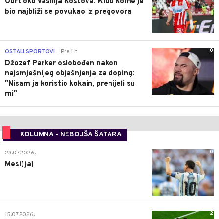
Obrt oko Vasilija Kostova: Klub kome je
bio najbliži se povukao iz pregovora
0
OSTALI SPORTOVI
Pre 1 h
|
Džozef Parker oslobođen nakon
najsmješnijeg objašnjenja za doping:
"Nisam ja koristio kokain, prenijeli su
mi"
KOLUMNA - NEBOJŠA ŠATARA
0
23.07.2026.
Mesi(ja)
2
15.07.2026.