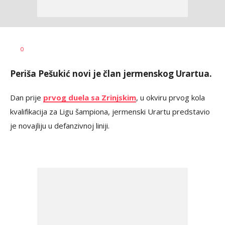
Dragan
AUTOR
0
Šutvić
Periša Pešukić novi je član jermenskog Urartua.
Dan prije
prvog duela sa Zrinjskim
, u okviru prvog kola
kvalifikacija za Ligu šampiona, jermenski Urartu predstavio
je novajliju u defanzivnoj liniji.