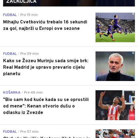
ZAČKOLJICA
0
FUDBAL
Pre 19 min
|
Mihajlu Cvetkoviću trebalo 16 sekundi
za gol, najbrži u Evropi ove sezone
0
FUDBAL
Pre 39 min
|
Kako se Žozeu Murinju sada smije brk:
Real Madrid je upravo prevario cijelu
planetu
0
KOŠARKA
Pre 48 min
|
"Bio sam kod kuće kada su se oprostili
od mene": Kenan otvorio dušu o
odlasku iz Zvezde
0
FUDBAL
Pre 57 min
|