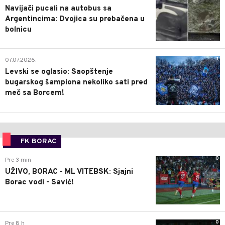
Navijači pucali na autobus sa
Argentincima: Dvojica su prebačena u
bolnicu
1
07.07.2026.
Levski se oglasio: Saopštenje
bugarskog šampiona nekoliko sati pred
meč sa Borcem!
FK BORAC
0
Pre 3 min
UŽIVO, BORAC - ML VITEBSK: Sjajni
Borac vodi - Savić!
0
Pre 8 h