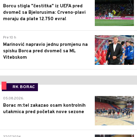
Borcu stigla "čestitka" iz UEFA pred
dvomeč sa Bjelorusima: Crveno-plavi
moraju da plate 12.750 evra!
0
Pre 10 h
Marinović napravio jednu promjenu na
spisku Borca pred dvomeč sa ML
Vitebskom
RK BORAC
0
05.08.2026.
Borac m:tel zakazao osam kontrolnih
utakmica pred početak nove sezone
0
27.07.2026.