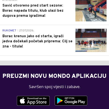
Savić otvoreno pred start sezone:
Borac napada titulu, klub ulazi bez
dugova prema igračima!
0
RUKOMET
27.07.2026.
|
Borac krenuo jako od starta, igrači
jedva dočekali početak priprema: Cilj se
zna - titula!
PREUZMI NOVU MONDO APLIKACIJU
Savršen spoj vijesti i zabave.