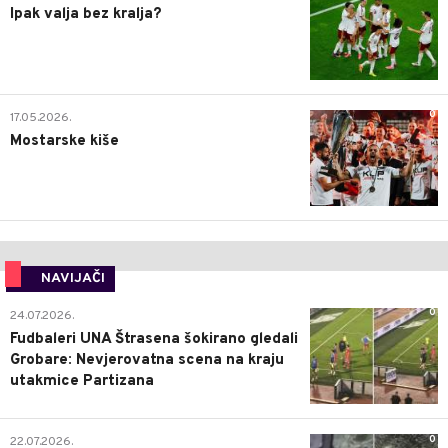
Ipak valja bez kralja?
0
17.05.2026.
Mostarske kiše
NAVIJAČI
0
24.07.2026.
Fudbaleri UNA Štrasena šokirano gledali
Grobare: Nevjerovatna scena na kraju
utakmice Partizana
0
22.07.2026.