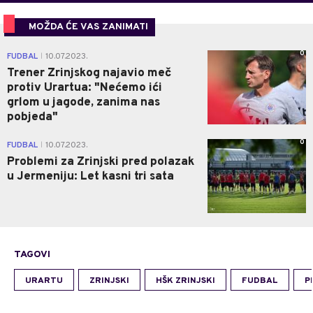
MOŽDA ĆE VAS ZANIMATI
0
FUDBAL
10.07.2023.
|
Trener Zrinjskog najavio meč
protiv Urartua: "Nećemo ići
grlom u jagode, zanima nas
pobjeda"
0
FUDBAL
10.07.2023.
|
Problemi za Zrinjski pred polazak
u Jermeniju: Let kasni tri sata
TAGOVI
URARTU
ZRINJSKI
HŠK ZRINJSKI
FUDBAL
P