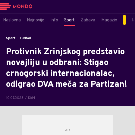
Naslovna
Najnovije
Info
Sport
Zabava
Magazin
M
Sport
Fudbal
Protivnik Zrinjskog predstavio
novajliju u odbrani: Stigao
crnogorski internacionalac,
odigrao DVA meča za Partizan!
10.07.2023. / 13:14