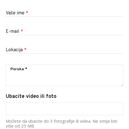
Vaše ime
*
E-mail
*
Lokacija
*
Ubacite video ili foto
Možete da ubacite do 3 fotografije ili videa. Ne smije biti
više od 25 MB.