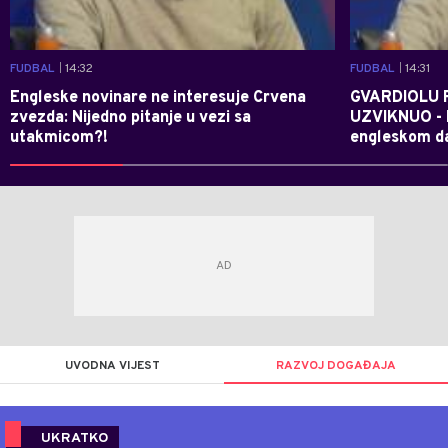
FUDBAL
| 14:32
FUDBAL
| 14:31
Engleske novinare ne interesuje Crvena
GVARDIOLU 
zvezda: Nijedno pitanje u vezi sa
UZVIKNUO -
utakmicom?!
engleskom da
UVODNA VIJEST
RAZVOJ DOGAĐAJA
UKRATKO