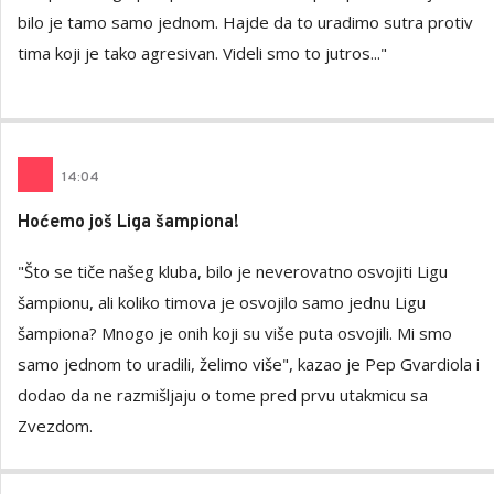
bilo je tamo samo jednom. Hajde da to uradimo sutra protiv
tima koji je tako agresivan. Videli smo to jutros..."
14
:
04
Hoćemo još Liga šampiona!
"Što se tiče našeg kluba, bilo je neverovatno osvojiti Ligu
šampionu, ali koliko timova je osvojilo samo jednu Ligu
šampiona? Mnogo je onih koji su više puta osvojili. Mi smo
samo jednom to uradili, želimo više", kazao je Pep Gvardiola i
dodao da ne razmišljaju o tome pred prvu utakmicu sa
Zvezdom.