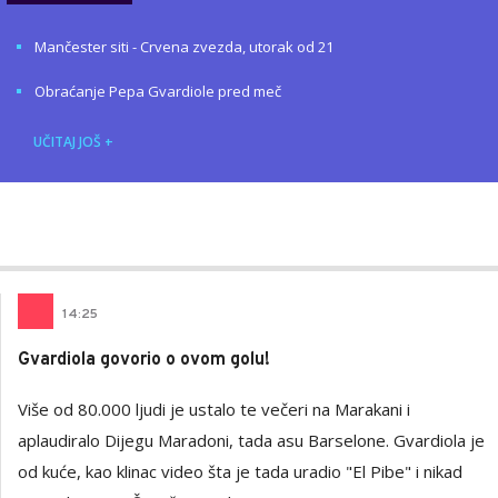
Mančester siti - Crvena zvezda, utorak od 21
Obraćanje Pepa Gvardiole pred meč
UČITAJ JOŠ
+
Mladen
AUTOR
Šolak
14
:
25
Gvardiola govorio o ovom golu!
Više od 80.000 ljudi je ustalo te večeri na Marakani i
aplaudiralo Dijegu Maradoni, tada asu Barselone. Gvardiola je
od kuće, kao klinac video šta je tada uradio "El Pibe" i nikad