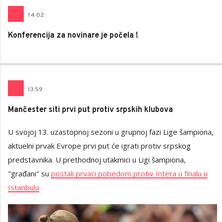
14
:
02
Konferencija za novinare je počela !
13
:
59
Mančester siti prvi put protiv srpskih klubova
U svojoj 13. uzastopnoj sezoni u grupnoj fazi Lige šampiona,
aktuelni prvak Evrope prvi put će igrati protiv srpskog
predstavnika. U prethodnoj utakmici u Ligi šampiona,
"građani" su
postali prvaci pobedom protiv Intera u finalu u
Istanbulu