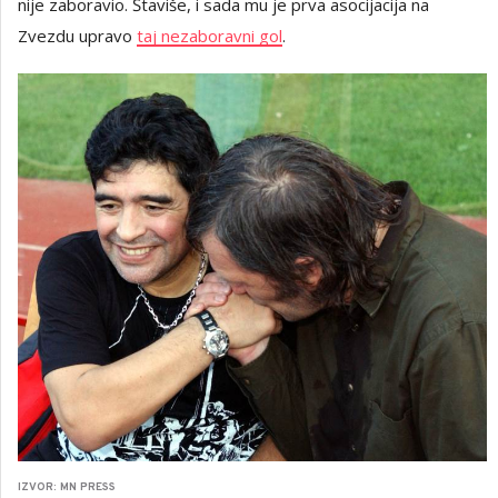
nije zaboravio. Štaviše, i sada mu je prva asocijacija na
Zvezdu upravo
taj nezaboravni gol
.
IZVOR: MN PRESS