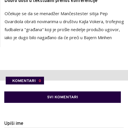
Dobro došli u tekstualni prenos konferencije
Očekuje se da se menadžer Mančestester sitija Pep
Gvardiola obrati novinarima u društvu Kajla Vokera, trofejnog
fudbalera "građana" koji je prošle nedelje produžio ugovor,
iako je dugo bilo nagađano da će preći u Bajern Minhen
KOMENTARI
0
SVI KOMENTARI
Upiši ime