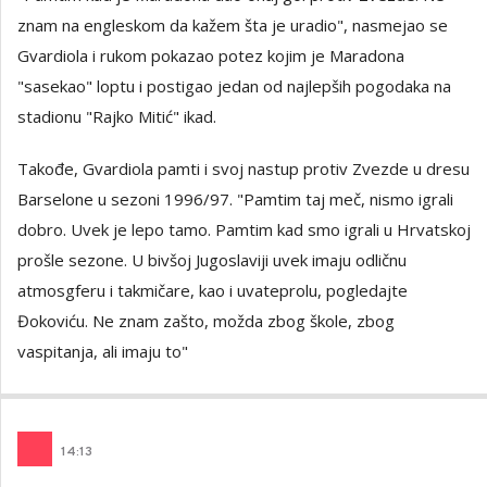
znam na engleskom da kažem šta je uradio", nasmejao se
Gvardiola i rukom pokazao potez kojim je Maradona
"sasekao" loptu i postigao jedan od najlepših pogodaka na
stadionu "Rajko Mitić" ikad.
Takođe, Gvardiola pamti i svoj nastup protiv Zvezde u dresu
Barselone u sezoni 1996/97. "Pamtim taj meč, nismo igrali
dobro. Uvek je lepo tamo. Pamtim kad smo igrali u Hrvatskoj
prošle sezone. U bivšoj Jugoslaviji uvek imaju odličnu
atmosgferu i takmičare, kao i uvateprolu, pogledajte
Đokoviću. Ne znam zašto, možda zbog škole, zbog
vaspitanja, ali imaju to"
14
:
13