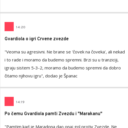
14
:
20
Gvardiola o igri Crvene zvezde
"Veoma su agresivni. Ne brane se 'čovek na čoveka', ali nekad
i to rade i moramo da budemo spremni. Brzi su u tranziciji,
igraju sistem 5-3-2, moramo da budemo spremni da dobro
čitamo njihovu igru", dodao je Španac
14
:
19
Po čemu Gvardiola pamti Zvezdu i "Marakanu"
"Pamtim kad je Maradona dao onaj gol protiv Zvezde. Ne