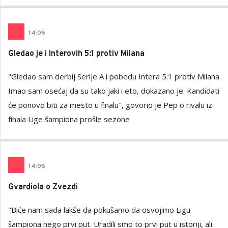
14
:
06
Gledao je i Interovih 5:1 protiv Milana
"Gledao sam derbij Serije A i pobedu Intera 5:1 protiv Milana.
Imao sam osećaj da su tako jaki i eto, dokazano je. Kandidati
će ponovo biti za mesto u finalu", govorio je Pep o rivalu iz
finala Lige šampiona prošle sezone
14
:
06
Gvardiola o Zvezdi
"Biće nam sada lakše da pokušamo da osvojimo Ligu
šampiona nego prvi put. Uradili smo to prvi put u istoriji, ali