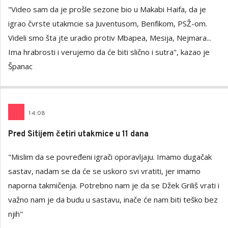
"Video sam da je prošle sezone bio u Makabi Haifa, da je
igrao čvrste utakmcie sa Juventusom, Benfikom, PSŽ-om.
Videli smo šta jte uradio protiv Mbapea, Mesija, Nejmara...
Ima hrabrosti i verujemo da će biti slično i sutra", kazao je
Španac
14
:
08
Pred Sitijem četiri utakmice u 11 dana
"Mislim da se povređeni igrači oporavljaju. Imamo dugačak
sastav, nadam se da će se uskoro svi vratiti, jer imamo
naporna takmičenja. Potrebno nam je da se Džek Griliš vrati i
važno nam je da budu u sastavu, inače će nam biti teško bez
njih"