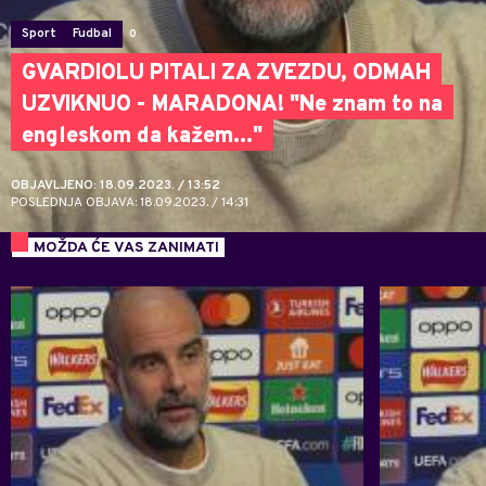
Sport
Fudbal
0
GVARDIOLU PITALI ZA ZVEZDU, ODMAH
UZVIKNUO - MARADONA! "Ne znam to na
engleskom da kažem..."
OBJAVLJENO: 18.09.2023. / 13:52
POSLEDNJA OBJAVA: 18.09.2023. / 14:31
MOŽDA ĆE VAS ZANIMATI