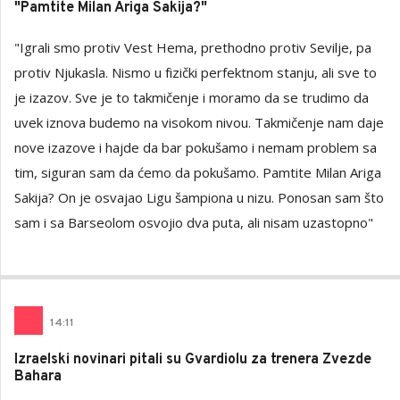
"Pamtite Milan Ariga Sakija?"
"Igrali smo protiv Vest Hema, prethodno protiv Sevilje, pa
protiv Njukasla. Nismo u fizički perfektnom stanju, ali sve to
je izazov. Sve je to takmičenje i moramo da se trudimo da
uvek iznova budemo na visokom nivou. Takmičenje nam daje
nove izazove i hajde da bar pokušamo i nemam problem sa
tim, siguran sam da ćemo da pokušamo. Pamtite Milan Ariga
Sakija? On je osvajao Ligu šampiona u nizu. Ponosan sam što
sam i sa Barseolom osvojio dva puta, ali nisam uzastopno"
14
:
11
Izraelski novinari pitali su Gvardiolu za trenera Zvezde
Bahara