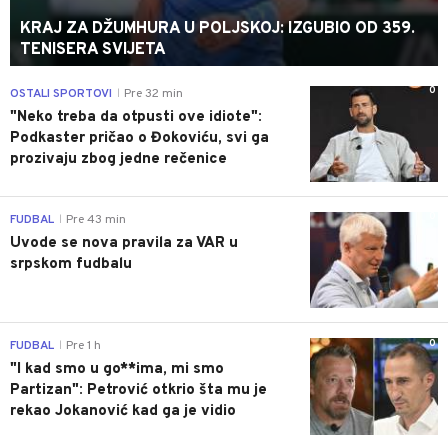
KRAJ ZA DŽUMHURA U POLJSKOJ: IZGUBIO OD 359.
TENISERA SVIJETA
0
OSTALI SPORTOVI
Pre 32 min
|
"Neko treba da otpusti ove idiote":
Podkaster pričao o Đokoviću, svi ga
prozivaju zbog jedne rečenice
0
FUDBAL
Pre 43 min
|
Uvode se nova pravila za VAR u
srpskom fudbalu
0
FUDBAL
Pre 1 h
|
"I kad smo u go**ima, mi smo
Partizan": Petrović otkrio šta mu je
rekao Jokanović kad ga je vidio