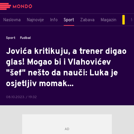
Naslovna
Najnovije
Info
Sport
Zabava
Magazin
M
Sport
Fudbal
Jovića kritikuju, a trener digao
glas! Mogao bi i Vlahovićev
"šef" nešto da nauči: Luka je
osjetljiv momak...
08.10.2023. / 19:32