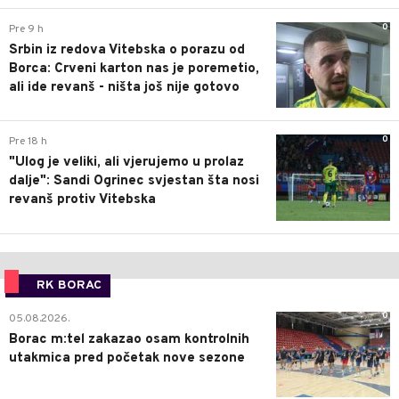
0
Pre 9 h
Srbin iz redova Vitebska o porazu od
Borca: Crveni karton nas je poremetio,
ali ide revanš - ništa još nije gotovo
0
Pre 18 h
"Ulog je veliki, ali vjerujemo u prolaz
dalje": Sandi Ogrinec svjestan šta nosi
revanš protiv Vitebska
RK BORAC
0
05.08.2026.
Borac m:tel zakazao osam kontrolnih
utakmica pred početak nove sezone