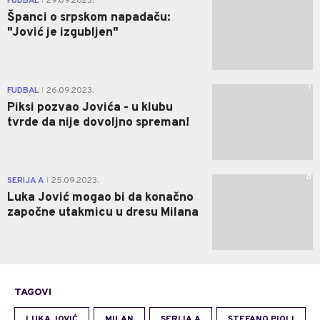
FUDBAL
29.09.2023.
|
Španci o srpskom napadaču:
"Jović je izgubljen"
1
FUDBAL
26.09.2023.
|
Piksi pozvao Jovića - u klubu
tvrde da nije dovoljno spreman!
0
SERIJA A
25.09.2023.
|
Luka Jović mogao bi da konačno
započne utakmicu u dresu Milana
TAGOVI
LUKA JOVIĆ
MILAN
SERIJA A
STEFANO PIOLI