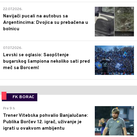
0
22.07.2026.
Navijači pucali na autobus sa
Argentincima: Dvojica su prebačena u
bolnicu
1
07.07.2026.
Levski se oglasio: Saopštenje
bugarskog šampiona nekoliko sati pred
meč sa Borcem!
FK BORAC
0
Pre 9 h
Trener Vitebska pohvalio Banjalučane:
Publika Borčev 12. igrač, uživanje je
igrati u ovakvom ambijentu