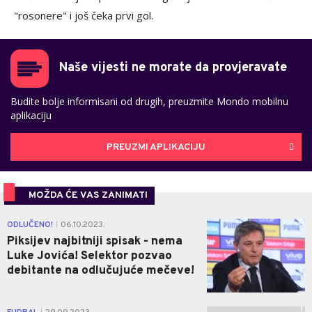
"rosonere" i još čeka prvi gol.
Naše vijesti ne morate da provjeravate
Budite bolje informisani od drugih, preuzmite Mondo mobilnu
aplikaciju
PREUZMI APLIKACIJU
MOŽDA ĆE VAS ZANIMATI
0
ODLUČENO!
06.10.2023.
|
Piksijev najbitniji spisak - nema
Luke Jovića! Selektor pozvao
debitante na odlučujuće mečeve!
1