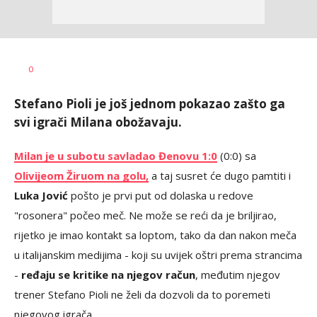
Bojan
AUTOR
0
Jakovljević
Stefano Pioli je još jednom pokazao zašto ga
svi igrači Milana obožavaju.
Milan je u subotu savladao Đenovu 1:0
(0:0) sa
Olivijeom Žiruom na golu,
a taj susret će dugo pamtiti i
Luka Jović
pošto je prvi put od dolaska u redove
"rosonera" počeo meč. Ne može se reći da je briljirao,
rijetko je imao kontakt sa loptom, tako da dan nakon meča
u italijanskim medijima - koji su uvijek oštri prema strancima
-
ređaju se kritike na njegov račun
, međutim njegov
trener Stefano Pioli ne želi da dozvoli da to poremeti
njegovog igrača.