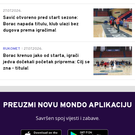
0
27.07.2026.
Savić otvoreno pred start sezone:
Borac napada titulu, klub ulazi bez
dugova prema igračima!
0
RUKOMET
27.07.2026.
|
Borac krenuo jako od starta, igrači
jedva dočekali početak priprema: Cilj se
zna - titula!
PREUZMI NOVU MONDO APLIKACIJU
Savršen spoj vijesti i zabave.