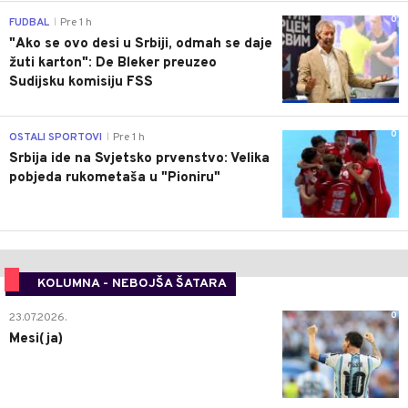
0
FUDBAL
Pre 1 h
|
"Ako se ovo desi u Srbiji, odmah se daje
žuti karton": De Bleker preuzeo
Sudijsku komisiju FSS
0
OSTALI SPORTOVI
Pre 1 h
|
Srbija ide na Svjetsko prvenstvo: Velika
pobjeda rukometaša u "Pioniru"
KOLUMNA - NEBOJŠA ŠATARA
0
23.07.2026.
Mesi(ja)