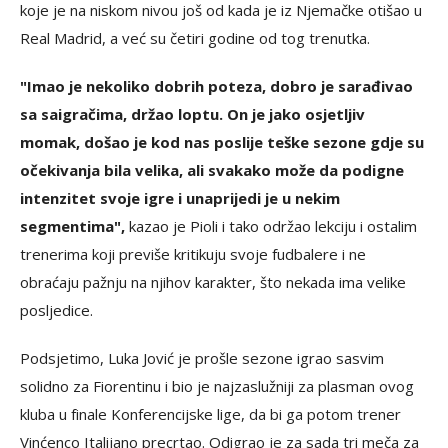
koje je na niskom nivou još od kada je iz Njemačke otišao u
Real Madrid, a već su četiri godine od tog trenutka.
"Imao je nekoliko dobrih poteza, dobro je sarađivao
sa saigračima, držao loptu. On je jako osjetljiv
momak, došao je kod nas poslije teške sezone gdje su
očekivanja bila velika, ali svakako može da podigne
intenzitet svoje igre i unaprijedi je u nekim
segmentima",
kazao je Pioli i tako održao lekciju i ostalim
trenerima koji previše kritikuju svoje fudbalere i ne
obraćaju pažnju na njihov karakter, što nekada ima velike
posljedice.
Podsjetimo, Luka Jović je prošle sezone igrao sasvim
solidno za Fiorentinu i bio je najzaslužniji za plasman ovog
kluba u finale Konferencijske lige, da bi ga potom trener
Vinćenco Italijano precrtao. Odigrao je za sada tri meča za