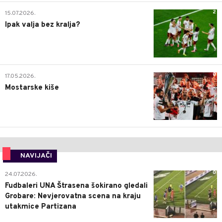
2
15.07.2026.
Ipak valja bez kralja?
0
17.05.2026.
Mostarske kiše
NAVIJAČI
0
24.07.2026.
Fudbaleri UNA Štrasena šokirano gledali
Grobare: Nevjerovatna scena na kraju
utakmice Partizana