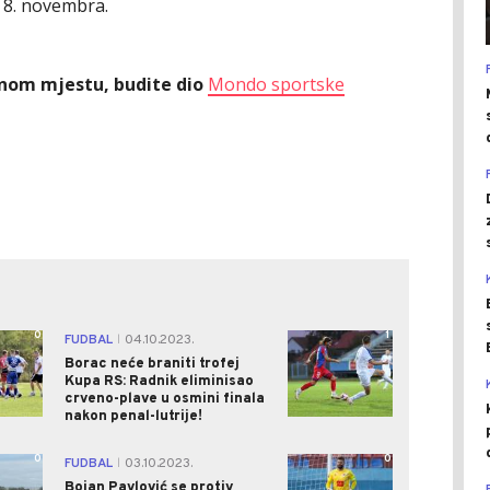
 8. novembra.
ednom mjestu, budite dio
Mondo sportske
0
1
FUDBAL
04.10.2023.
|
Borac neće braniti trofej
Kupa RS: Radnik eliminisao
crveno-plave u osmini finala
nakon penal-lutrije!
0
0
FUDBAL
03.10.2023.
|
Bojan Pavlović se protiv