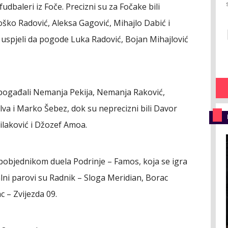
fudbaleri iz Foče. Precizni su za Fočake bili
ško Radović, Aleksa Gagović, Mihajlo Dabić i
 uspjeli da pogode Luka Radović, Bojan Mihajlović
 pogađali Nemanja Pekija, Nemanja Raković,
lva i Marko Šebez, dok su neprecizni bili Davor
ilaković i Džozef Amoa.
a pobjednikom duela Podrinje – Famos, koja se igra
lni parovi su Radnik – Sloga Meridian, Borac
c – Zvijezda 09.