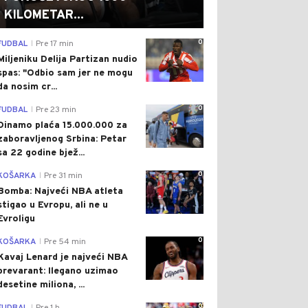
KILOMETAR...
0
FUDBAL
Pre 17 min
|
Miljeniku Delija Partizan nudio
spas: "Odbio sam jer ne mogu
da nosim cr...
0
FUDBAL
Pre 23 min
|
Dinamo plaća 15.000.000 za
zaboravljenog Srbina: Petar
sa 22 godine bjež...
0
KOŠARKA
Pre 31 min
|
Bomba: Najveći NBA atleta
stigao u Evropu, ali ne u
Evroligu
0
KOŠARKA
Pre 54 min
|
Kavaj Lenard je najveći NBA
prevarant: Ilegano uzimao
desetine miliona, ...
0
|