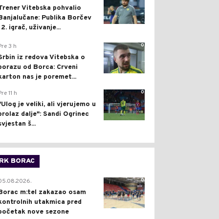
Trener Vitebska pohvalio
Banjalučane: Publika Borčev
12. igrač, uživanje...
0
Pre 3 h
Srbin iz redova Vitebska o
porazu od Borca: Crveni
karton nas je poremet...
0
Pre 11 h
"Ulog je veliki, ali vjerujemo u
prolaz dalje": Sandi Ogrinec
svjestan š...
RK BORAC
0
05.08.2026.
Borac m:tel zakazao osam
kontrolnih utakmica pred
početak nove sezone