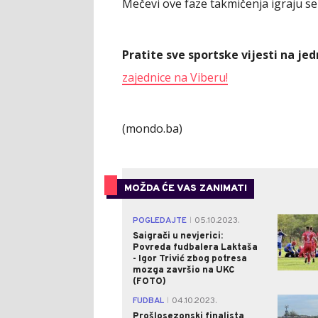
Mečevi ove faze takmičenja igraju se
Pratite sve sportske vijesti na j
zajednice na Viberu!
(mondo.ba)
MOŽDA ĆE VAS ZANIMATI
POGLEDAJTE
05.10.2023.
|
Saigrači u nevjerici:
Povreda fudbalera Laktaša
- Igor Trivić zbog potresa
mozga završio na UKC
(FOTO)
FUDBAL
04.10.2023.
|
Prošlosezonski finalista