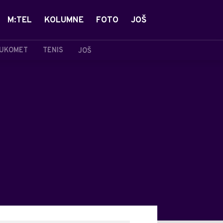
M:TEL
KOLUMNE
FOTO
JOŠ
UKOMET
TENIS
JOŠ