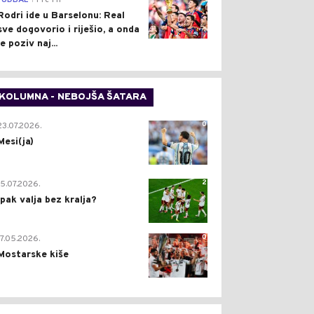
FUDBAL
Pre 1 h
Rodri ide u Barselonu: Real
sve dogovorio i riješio, a onda
je poziv naj...
KOLUMNA - NEBOJŠA ŠATARA
0
23.07.2026.
Mesi(ja)
2
15.07.2026.
Ipak valja bez kralja?
0
17.05.2026.
Mostarske kiše