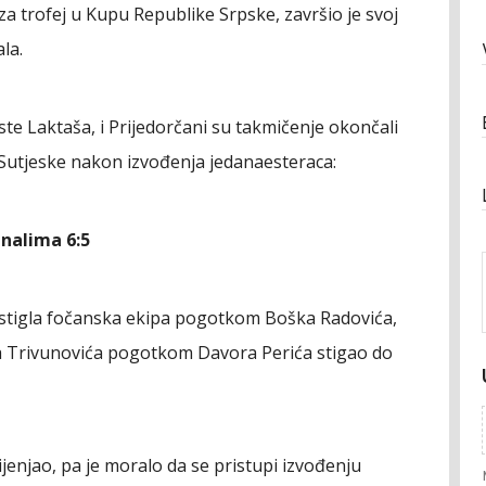
 za trofej u Kupu Republike Srpske, završio je svoj
la.
iste Laktaša, i Prijedorčani su takmičenje okončali
d Sutjeske nakon izvođenja jedanaesteraca:
nalima 6:5
 stigla fočanska ekipa pogotkom Boška Radovića,
a Trivunovića pogotkom Davora Perića stigao do
ijenjao, pa je moralo da se pristupi izvođenju