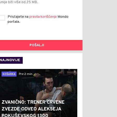
smije biti više od 25 MB.
Pristajete na
pravila korišćenja
Mondo
portala.
POŠALJI
NAJNOVIJE
0
Pre 2 min
KOŠARKA
ZVANIČNO: TRENER CRVENE
ZVEZDE ODVEO ALEKSEJA
POKUŠEVSKOG 1300