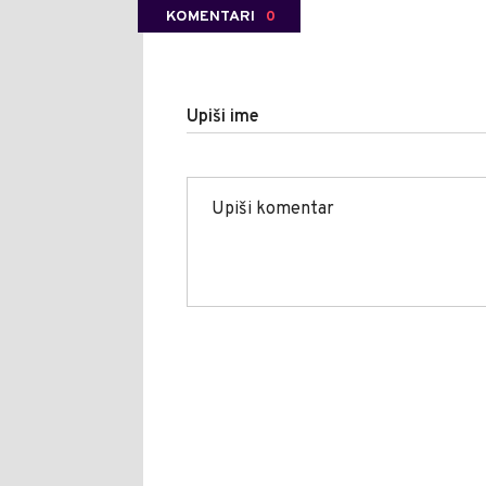
KOMENTARI
0
Upiši ime