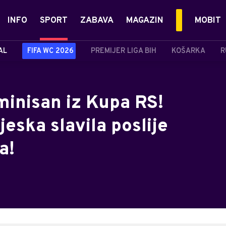
INFO
SPORT
ZABAVA
MAGAZIN
MOBIT
AL
FIFA WC 2026
PREMIJER LIGA BIH
KOŠARKA
R
minisan iz Kupa RS!
jeska slavila poslije
a!