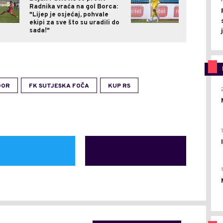
Radnika vraća na gol Borca:
"Lijep je osjećaj, pohvale
ekipi za sve što su uradili do
sada!"
DOR
FK SUTJESKA FOČA
KUP RS