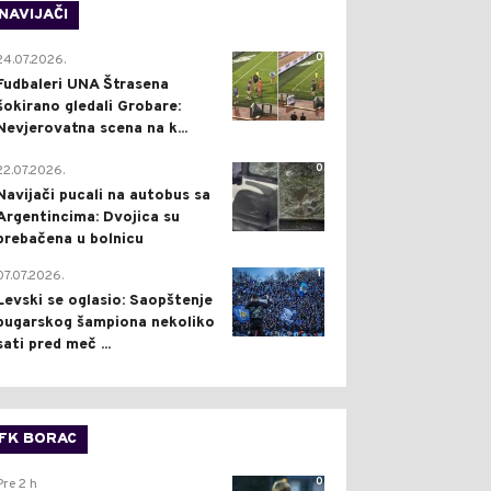
NAVIJAČI
0
24.07.2026.
Fudbaleri UNA Štrasena
šokirano gledali Grobare:
Nevjerovatna scena na k...
0
22.07.2026.
Navijači pucali na autobus sa
Argentincima: Dvojica su
prebačena u bolnicu
1
07.07.2026.
Levski se oglasio: Saopštenje
bugarskog šampiona nekoliko
sati pred meč ...
FK BORAC
0
Pre 2 h