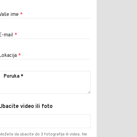
Vaše ime
*
E-mail
*
Lokacija
*
Ubacite video ili foto
Možete da ubacite do 3 fotografije ili videa. Ne