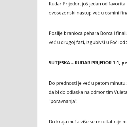
Rudar Prijedor, još jedan od favorita
ovosezonski nastup već u osmini fina
Poslije branioca pehara Borca i final
već u drugoj fazi, izgubivši u Foči o
SUTJESKA – RUDAR PRIJEDOR 1:1, pe
Do prednosti je već u petom minutu
da bi do odlaska na odmor tim Vulet
"poravnanja".
Do kraja meča više se rezultat nije m