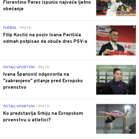
Florentino Perez ispunio najveće ljetno
obećanje
0
FUDBAL
Pre 1 h
|
Filip Kostić na poziv Ivana Perišića
odmah potpisao da obuče dres PSV-a
0
OSTALI SPORTOVI
Pre 1 h
|
Ivana Španović odgovorila na
"zabranjeno" pitanje pred Evropsko
prvenstvo
0
OSTALI SPORTOVI
Pre 1 h
|
Ko predstavlja Srbiju na Evropskom
prvenstvu u atletici?