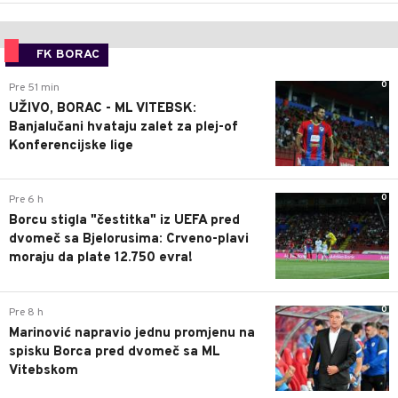
FK BORAC
0
Pre 51 min
UŽIVO, BORAC - ML VITEBSK:
Banjalučani hvataju zalet za plej-of
Konferencijske lige
0
Pre 6 h
Borcu stigla "čestitka" iz UEFA pred
dvomeč sa Bjelorusima: Crveno-plavi
moraju da plate 12.750 evra!
0
Pre 8 h
Marinović napravio jednu promjenu na
spisku Borca pred dvomeč sa ML
Vitebskom