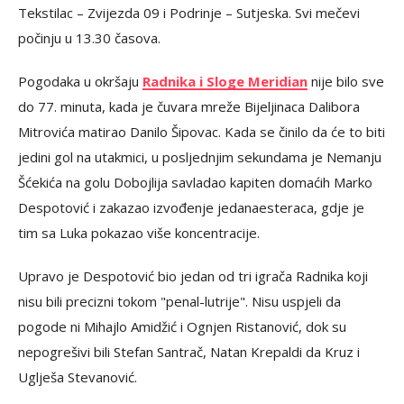
Tekstilac – Zvijezda 09 i Podrinje – Sutjeska. Svi mečevi
počinju u 13.30 časova.
Pogodaka u okršaju
Radnika i Sloge Meridian
nije bilo sve
do 77. minuta, kada je čuvara mreže Bijeljinaca Dalibora
Mitrovića matirao Danilo Šipovac. Kada se činilo da će to biti
jedini gol na utakmici, u posljednjim sekundama je Nemanju
Šćekića na golu Dobojlija savladao kapiten domaćih Marko
Despotović i zakazao izvođenje jedanaesteraca, gdje je
tim sa Luka pokazao više koncentracije.
Upravo je Despotović bio jedan od tri igrača Radnika koji
nisu bili precizni tokom "penal-lutrije". Nisu uspjeli da
pogode ni Mihajlo Amidžić i Ognjen Ristanović, dok su
nepogrešivi bili Stefan Santrač, Natan Krepaldi da Kruz i
Uglješa Stevanović.