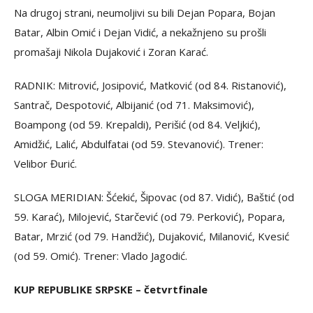
Na drugoj strani, neumoljivi su bili Dejan Popara, Bojan
Batar, Albin Omić i Dejan Vidić, a nekažnjeno su prošli
promašaji Nikola Dujaković i Zoran Karać.
RADNIK: Mitrović, Josipović, Matković (od 84. Ristanović),
Santrač, Despotović, Albijanić (od 71. Maksimović),
Boampong (od 59. Krepaldi), Perišić (od 84. Veljkić),
Amidžić, Lalić, Abdulfatai (od 59. Stevanović). Trener:
Velibor Đurić.
SLOGA MERIDIAN: Šćekić, Šipovac (od 87. Vidić), Baštić (od
59. Karać), Milojević, Starčević (od 79. Perković), Popara,
Batar, Mrzić (od 79. Handžić), Dujaković, Milanović, Kvesić
(od 59. Omić). Trener: Vlado Jagodić.
KUP REPUBLIKE SRPSKE – četvrtfinale