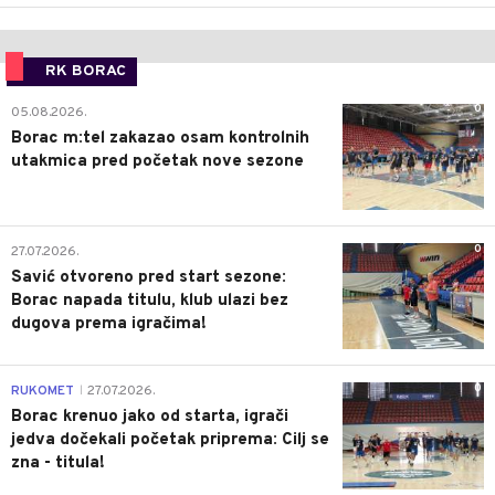
RK BORAC
0
05.08.2026.
Borac m:tel zakazao osam kontrolnih
utakmica pred početak nove sezone
0
27.07.2026.
Savić otvoreno pred start sezone:
Borac napada titulu, klub ulazi bez
dugova prema igračima!
0
RUKOMET
27.07.2026.
|
Borac krenuo jako od starta, igrači
jedva dočekali početak priprema: Cilj se
zna - titula!