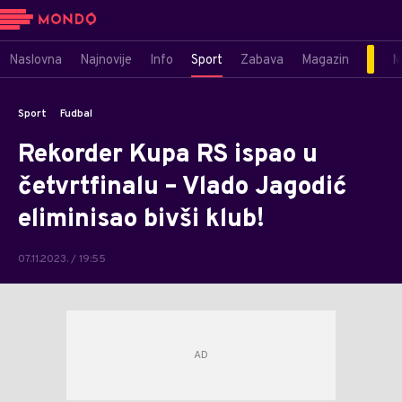
Naslovna
Najnovije
Info
Sport
Zabava
Magazin
M
Sport
Fudbal
Rekorder Kupa RS ispao u
četvrtfinalu – Vlado Jagodić
eliminisao bivši klub!
07.11.2023. / 19:55