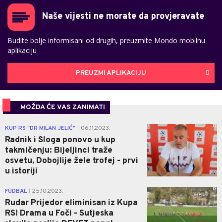
Naše vijesti ne morate da provjeravate
Budite bolje informisani od drugih, preuzmite Mondo mobilnu
aplikaciju
PREUZMI APLIKACIJU
MOŽDA ĆE VAS ZANIMATI
0
KUP RS "DR MILAN JELIĆ"
06.11.2023.
|
Radnik i Sloga ponovo u kup
takmičenju: Bijeljinci traže
osvetu, Dobojlije žele trofej - prvi
u istoriji
0
FUDBAL
25.10.2023.
|
Rudar Prijedor eliminisan iz Kupa
RS! Drama u Foči - Sutjeska