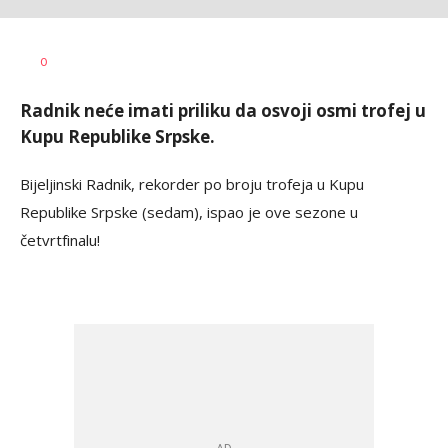
Dragan
AUTOR
0
Šutvić
Radnik neće imati priliku da osvoji osmi trofej u
Kupu Republike Srpske.
Bijeljinski Radnik, rekorder po broju trofeja u Kupu
Republike Srpske (sedam), ispao je ove sezone u
četvrtfinalu!