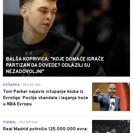
BALŠA KOPRIVICA: "KOJE DOMAĆE IGRAČE
PARTIZAN DA DOVEDE? ODLAZILI SU
NEZADOVOLJNI"
0
KOŠARKA
Pre 52 min
|
Toni Parker najavio istupanje kluba iz
Evrolige: Poslije skandala i laganja hoće
u NBA Evropu
0
FUDBAL
Pre 59 min
|
Real Madrid potrošio 125.000.000 evra: