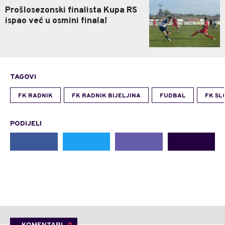
Prošlosezonski finalista Kupa RS
ispao već u osmini finala!
TAGOVI
FK RADNIK
FK RADNIK BIJELJINA
FUDBAL
FK SL
PODIJELI
KOMENTARI
0