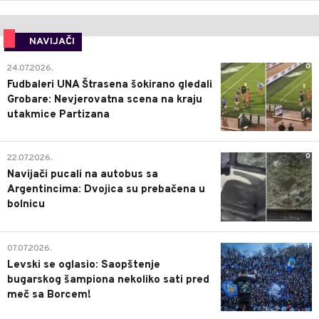
NAVIJAČI
0
24.07.2026.
Fudbaleri UNA Štrasena šokirano gledali
Grobare: Nevjerovatna scena na kraju
utakmice Partizana
0
22.07.2026.
Navijači pucali na autobus sa
Argentincima: Dvojica su prebačena u
bolnicu
1
07.07.2026.
Levski se oglasio: Saopštenje
bugarskog šampiona nekoliko sati pred
meč sa Borcem!