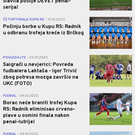
slavila poslije DEVET penal-
serija!
0
ČETVRTFINALE KUPA RS
10.10.2023.
|
Počinju borbe u Kupu RS: Radnik
u odbranu trofeja kreće iz Brčkog
0
POGLEDAJTE
05.10.2023.
|
Saigrači u nevjerici: Povreda
fudbalera Laktaša - Igor Trivić
zbog potresa mozga završio na
UKC (FOTO)
1
FUDBAL
04.10.2023.
|
Borac neće braniti trofej Kupa
RS: Radnik eliminisao crveno-
plave u osmini finala nakon
penal-lutrije!
0
FUDBAL
04.10.2023.
|