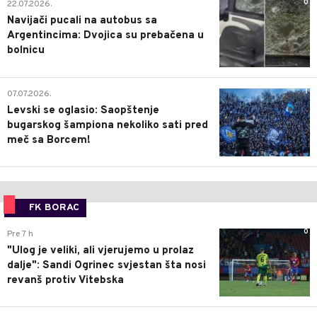
0
22.07.2026.
Navijači pucali na autobus sa
Argentincima: Dvojica su prebačena u
bolnicu
1
07.07.2026.
Levski se oglasio: Saopštenje
bugarskog šampiona nekoliko sati pred
meč sa Borcem!
FK BORAC
0
Pre 7 h
"Ulog je veliki, ali vjerujemo u prolaz
dalje": Sandi Ogrinec svjestan šta nosi
revanš protiv Vitebska