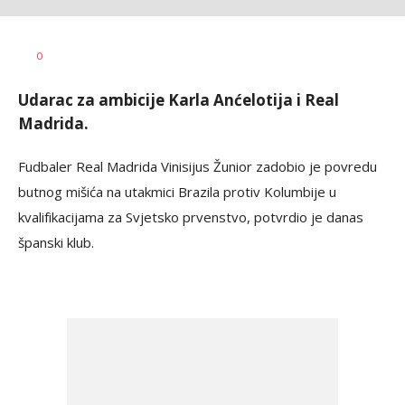
Haris
AUTOR
0
Krhalić
Udarac za ambicije Karla Anćelotija i Real
Madrida.
Fudbaler Real Madrida Vinisijus Žunior zadobio je povredu
butnog mišića na utakmici Brazila protiv Kolumbije u
kvalifikacijama za Svjetsko prvenstvo, potvrdio je danas
španski klub.