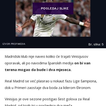
POGLEDAJ SLIKE
IZVOR: PROFIMEDIA
Br. slika: 5
Madridski klub nije naveo koliko će trajati Vinisijusov
oporavak, ali po navodima španskih medija
on bi van
terena mogao da bude i dva mjeseca.
Real Madrid se već plasirao u nokaut fazu Lige šampiona,
dok u Primeri zaostaje dva boda za liderom Đironom.
Vinisijus je ove sezone postigao šest golova za Real
Madrid, od kojih tri u posljednja dva meča.