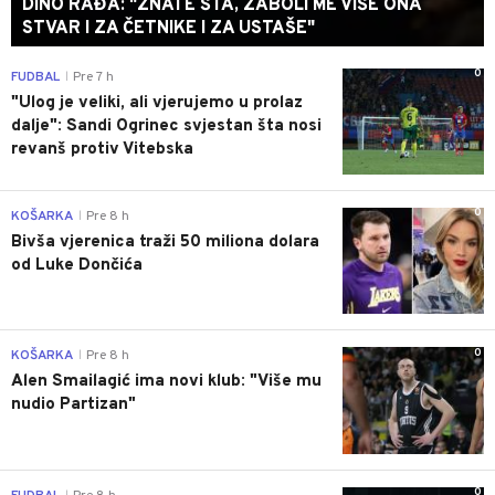
DINO RAĐA: "ZNATE ŠTA, ZABOLI ME VIŠE ONA
STVAR I ZA ČETNIKE I ZA USTAŠE"
0
FUDBAL
Pre 7 h
|
"Ulog je veliki, ali vjerujemo u prolaz
dalje": Sandi Ogrinec svjestan šta nosi
revanš protiv Vitebska
0
KOŠARKA
Pre 8 h
|
Bivša vjerenica traži 50 miliona dolara
od Luke Dončića
0
KOŠARKA
Pre 8 h
|
Alen Smailagić ima novi klub: "Više mu
nudio Partizan"
0