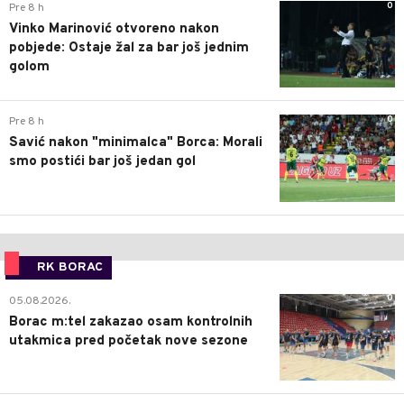
0
Pre 8 h
Vinko Marinović otvoreno nakon
pobjede: Ostaje žal za bar još jednim
golom
0
Pre 8 h
Savić nakon "minimalca" Borca: Morali
smo postići bar još jedan gol
RK BORAC
0
05.08.2026.
Borac m:tel zakazao osam kontrolnih
utakmica pred početak nove sezone