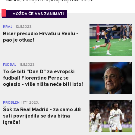
MOŽDA ĆE VAS ZANIMATI
0
KRAJ
12.11.2023.
|
Biser presudio Hrvatu u Realu -
pao je otkaz!
0
FUDBAL
11.11.2023.
|
To će biti "Dan D" za evropski
fudbal! Florentino Perez se
oglasio - više ništa neće biti isto!
0
PROBLEM
17.11.2023.
|
Šok za Real Madrid - za samo 48
sati povrijedila se dva bitna
igrača!