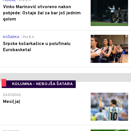
FUDBAL
Pre 8 h
|
Vinko Marinović otvoreno nakon
pobjede: Ostaje žal za bar još jednim
golom
0
KOŠARKA
Pre 8 h
|
Srpske košarkašice u polufinalu
Eurobasketa!
KOLUMNA - NEBOJŠA ŠATARA
0
23.07.2026.
Mesi(ja)