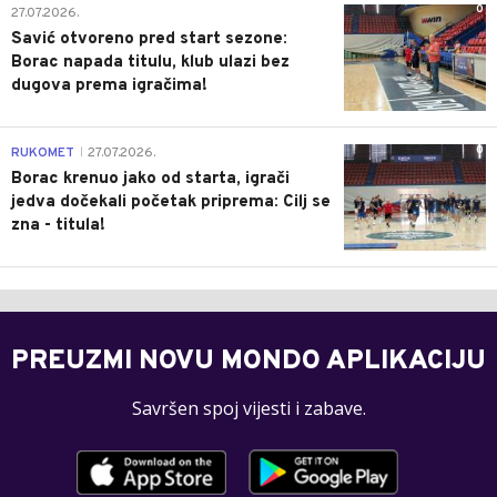
0
27.07.2026.
Savić otvoreno pred start sezone:
Borac napada titulu, klub ulazi bez
dugova prema igračima!
0
RUKOMET
27.07.2026.
|
Borac krenuo jako od starta, igrači
jedva dočekali početak priprema: Cilj se
zna - titula!
PREUZMI NOVU MONDO APLIKACIJU
Savršen spoj vijesti i zabave.