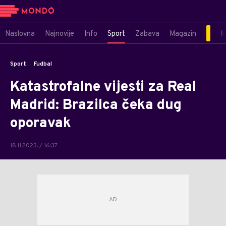
Naslovna
Najnovije
Info
Sport
Zabava
Magazin
M
Sport
Fudbal
Katastrofalne vijesti za Real
Madrid: Brazilca čeka dug
oporavak
18.11.2023. / 16:37