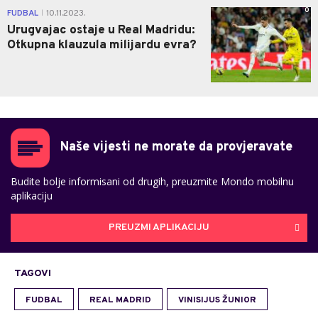
0
FUDBAL
10.11.2023.
|
Urugvajac ostaje u Real Madridu:
Otkupna klauzula milijardu evra?
Naše vijesti ne morate da provjeravate
Budite bolje informisani od drugih, preuzmite Mondo mobilnu
aplikaciju
PREUZMI APLIKACIJU
TAGOVI
FUDBAL
REAL MADRID
VINISIJUS ŽUNIOR