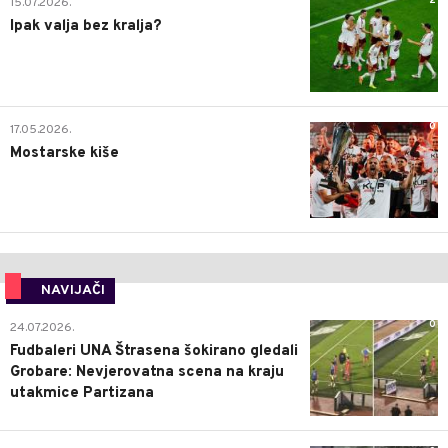
2
15.07.2026.
Ipak valja bez kralja?
0
17.05.2026.
Mostarske kiše
NAVIJAČI
0
24.07.2026.
Fudbaleri UNA Štrasena šokirano gledali
Grobare: Nevjerovatna scena na kraju
utakmice Partizana