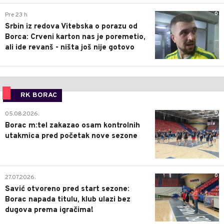
0
Pre 23 h
Srbin iz redova Vitebska o porazu od
Borca: Crveni karton nas je poremetio,
ali ide revanš - ništa još nije gotovo
RK BORAC
0
05.08.2026.
Borac m:tel zakazao osam kontrolnih
utakmica pred početak nove sezone
0
27.07.2026.
Savić otvoreno pred start sezone:
Borac napada titulu, klub ulazi bez
dugova prema igračima!