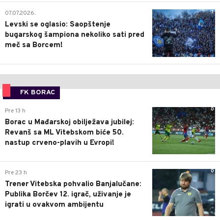
1
07.07.2026.
Levski se oglasio: Saopštenje
bugarskog šampiona nekoliko sati pred
meč sa Borcem!
FK BORAC
0
Pre 13 h
Borac u Mađarskoj obilježava jubilej:
Revanš sa ML Vitebskom biće 50.
nastup crveno-plavih u Evropi!
0
Pre 23 h
Trener Vitebska pohvalio Banjalučane:
Publika Borčev 12. igrač, uživanje je
igrati u ovakvom ambijentu