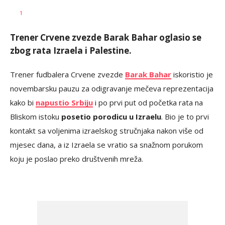
Dragan
AUTOR
1
Šutvić
Trener Crvene zvezde Barak Bahar oglasio se
zbog rata Izraela i Palestine.
Trener fudbalera Crvene zvezde
Barak Bahar
iskoristio je
novembarsku pauzu za odigravanje mečeva reprezentacija
kako bi
napustio Srbiju
i po prvi put od početka rata na
Bliskom istoku
posetio porodicu u Izraelu
. Bio je to prvi
kontakt sa voljenima izraelskog stručnjaka nakon više od
mjesec dana, a iz Izraela se vratio sa snažnom porukom
koju je poslao preko društvenih mreža.