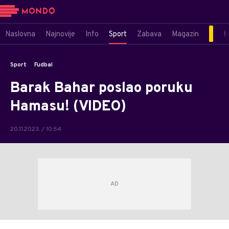
Naslovna
Najnovije
Info
Sport
Zabava
Magazin
M
Sport
Fudbal
Barak Bahar poslao poruku
Hamasu! (VIDEO)
20.11.2023. / 10:54