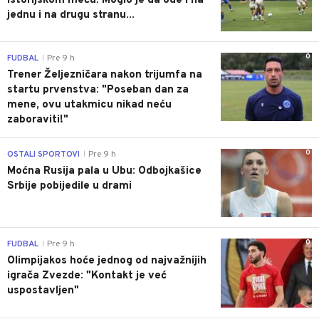
istorijskom meču: Moglo je da ode i na
jednu i na drugu stranu...
0
FUDBAL
Pre 9 h
|
Trener Željezničara nakon trijumfa na
startu prvenstva: "Poseban dan za
mene, ovu utakmicu nikad neću
zaboraviti!"
0
OSTALI SPORTOVI
Pre 9 h
|
Moćna Rusija pala u Ubu: Odbojkašice
Srbije pobijedile u drami
0
FUDBAL
Pre 9 h
|
Olimpijakos hoće jednog od najvažnijih
igrača Zvezde: "Kontakt je već
uspostavljen"