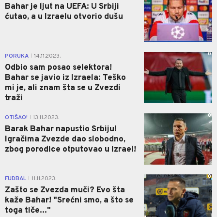
Bahar je ljut na UEFA: U Srbiji
ćutao, a u Izraelu otvorio dušu
0
PORUKA
14.11.2023.
|
Odbio sam posao selektora!
Bahar se javio iz Izraela: Teško
mi je, ali znam šta se u Zvezdi
traži
0
OTIŠAO!
13.11.2023.
|
Barak Bahar napustio Srbiju!
Igračima Zvezde dao slobodno,
zbog porodice otputovao u Izrael!
0
FUDBAL
11.11.2023.
|
Zašto se Zvezda muči? Evo šta
kaže Bahar! "Srećni smo, a što se
toga tiče..."