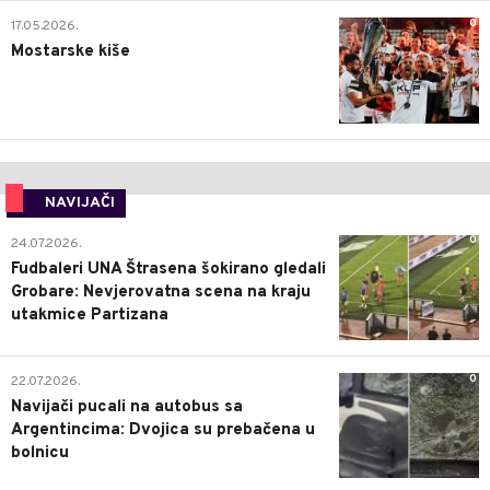
0
17.05.2026.
Mostarske kiše
NAVIJAČI
0
24.07.2026.
Fudbaleri UNA Štrasena šokirano gledali
Grobare: Nevjerovatna scena na kraju
utakmice Partizana
0
22.07.2026.
Navijači pucali na autobus sa
Argentincima: Dvojica su prebačena u
bolnicu