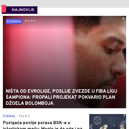
NAJNOVIJE
0
Pre 8 h
KOŠARKA
NIŠTA OD EVROLIGE, POSLIJE ZVEZDE U FIBA LIGU
ŠAMPIONA: PROPALI PROJEKAT POKVARIO PLAN
DŽOELA BOLOMBOJA
0
FUDBAL
Pre 8 h
|
Puzigaća poslije poraza BSK-a u