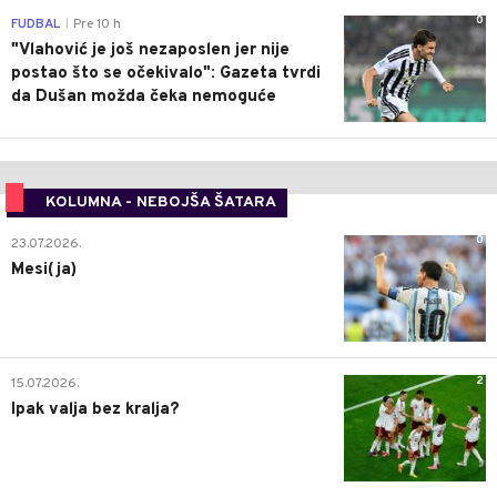
0
FUDBAL
Pre 10 h
|
"Vlahović je još nezaposlen jer nije
postao što se očekivalo": Gazeta tvrdi
da Dušan možda čeka nemoguće
KOLUMNA - NEBOJŠA ŠATARA
0
23.07.2026.
Mesi(ja)
2
15.07.2026.
Ipak valja bez kralja?