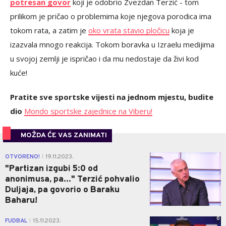
potresan govor
koji je odobrio Zvezdan Terzić - tom
prilikom je pričao o problemima koje njegova porodica ima
tokom rata, a zatim je
oko vrata stavio pločicu
koja je
izazvala mnogo reakcija. Tokom boravka u Izraelu medijima
u svojoj zemlji je ispričao i da mu nedostaje da živi kod
kuće!
Pratite sve sportske vijesti na jednom mjestu, budite
dio
Mondo sportske zajednice na Viberu!
MOŽDA ĆE VAS ZANIMATI
0
OTVORENO!
19.11.2023.
|
"Partizan izgubi 5:0 od
anonimusa, pa..." Terzić pohvalio
Duljaja, pa govorio o Baraku
Baharu!
0
FUDBAL
15.11.2023.
|