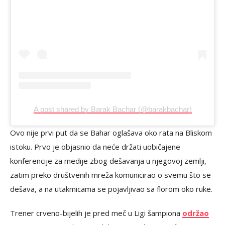
A post shared by Barak Bachar (@barakbachar)
Ovo nije prvi put da se Bahar oglašava oko rata na Bliskom
istoku. Prvo je objasnio da neće držati uobičajene
konferencije za medije zbog dešavanja u njegovoj zemlji,
zatim preko društvenih mreža komunicirao o svemu što se
dešava, a na utakmicama se pojavljivao sa florom oko ruke.
Trener crveno-bijelih je pred meč u Ligi šampiona
održao