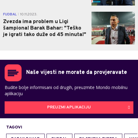
0
FUDBAL
10.11.2023.
|
Zvezda ima problem u Ligi
šampiona! Barak Bahar: "Teško
je igrati tako duže od 45 minuta!"
Naše vijesti ne morate da provjeravate
Budite bolje informisani od drugih, preuzmite Mondo mobilnu
aplikaciju
PREUZMI APLIKACIJU
TAGOVI