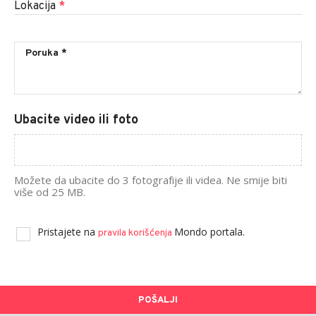
Lokacija
*
Ubacite video ili foto
Možete da ubacite do 3 fotografije ili videa. Ne smije biti
više od 25 MB.
Pristajete na
Mondo portala.
pravila korišćenja
POŠALJI