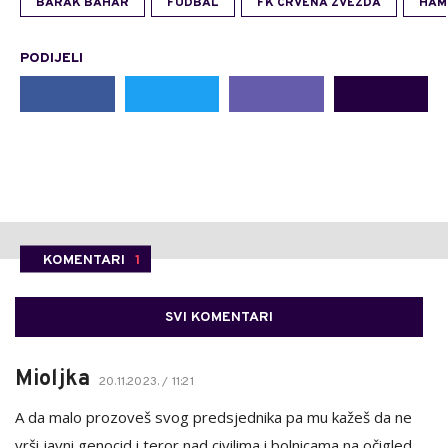
BARAK BAHAR
FUDBAL
FK CRVENA ZVEZDA
HAM
PODIJELI
KOMENTARI
1
SVI KOMENTARI
Mioljka
20.11.2023. / 11:21
A da malo prozoveš svog predsjednika pa mu kažeš da ne
vrši javni genocid i teror nad civilima i bolnicama na očigled