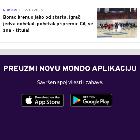
0
RUKOMET
27.07.2026.
|
Borac krenuo jako od starta, igrači
jedva dočekali početak priprema: Cilj se
zna - titula!
PREUZMI NOVU MONDO APLIKACIJU
Savršen spoj vijesti i zabave.