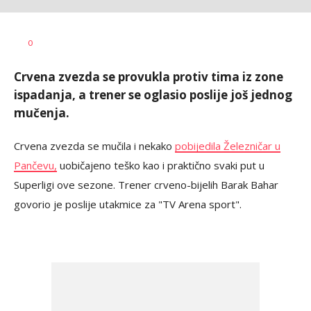
Goran
AUTOR
0
Arbutina
Crvena zvezda se provukla protiv tima iz zone
ispadanja, a trener se oglasio poslije još jednog
mučenja.
Crvena zvezda se mučila i nekako
pobijedila Železničar u
Pančevu,
uobičajeno teško kao i praktično svaki put u
Superligi ove sezone. Trener crveno-bijelih Barak Bahar
govorio je poslije utakmice za "TV Arena sport".