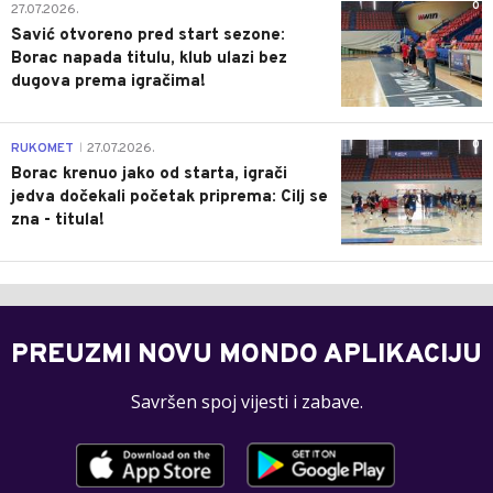
0
27.07.2026.
Savić otvoreno pred start sezone:
Borac napada titulu, klub ulazi bez
dugova prema igračima!
0
RUKOMET
27.07.2026.
|
Borac krenuo jako od starta, igrači
jedva dočekali početak priprema: Cilj se
zna - titula!
PREUZMI NOVU MONDO APLIKACIJU
Savršen spoj vijesti i zabave.