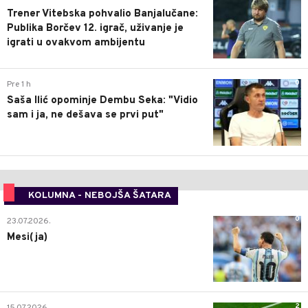
Trener Vitebska pohvalio Banjalučane:
Publika Borčev 12. igrač, uživanje je
igrati u ovakvom ambijentu
0
Pre 1 h
Saša Ilić opominje Dembu Seka: "Vidio
sam i ja, ne dešava se prvi put"
KOLUMNA - NEBOJŠA ŠATARA
0
23.07.2026.
Mesi(ja)
2