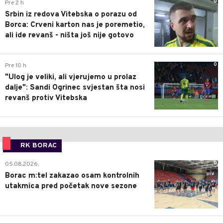
0
Pre 2 h
Srbin iz redova Vitebska o porazu od
Borca: Crveni karton nas je poremetio,
ali ide revanš - ništa još nije gotovo
0
Pre 10 h
"Ulog je veliki, ali vjerujemo u prolaz
dalje": Sandi Ogrinec svjestan šta nosi
revanš protiv Vitebska
RK BORAC
0
05.08.2026.
Borac m:tel zakazao osam kontrolnih
utakmica pred početak nove sezone