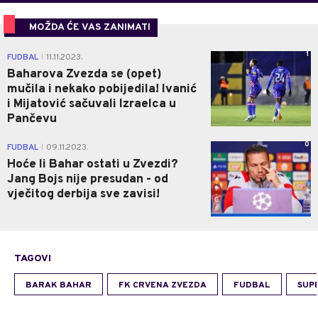
MOŽDA ĆE VAS ZANIMATI
1
FUDBAL
11.11.2023.
|
Baharova Zvezda se (opet)
mučila i nekako pobijedila! Ivanić
i Mijatović sačuvali Izraelca u
Pančevu
0
FUDBAL
09.11.2023.
|
Hoće li Bahar ostati u Zvezdi?
Jang Bojs nije presudan - od
vječitog derbija sve zavisi!
TAGOVI
BARAK BAHAR
FK CRVENA ZVEZDA
FUDBAL
SUP