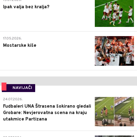
15.07.2026.
Ipak valja bez kralja?
0
17.05.2026.
Mostarske kiše
NAVIJAČI
0
24.07.2026.
Fudbaleri UNA Štrasena šokirano gledali
Grobare: Nevjerovatna scena na kraju
utakmice Partizana
0