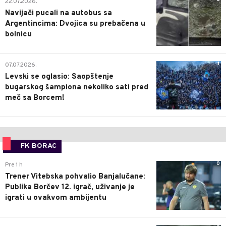
22.07.2026.
Navijači pucali na autobus sa
Argentincima: Dvojica su prebačena u
bolnicu
1
07.07.2026.
Levski se oglasio: Saopštenje
bugarskog šampiona nekoliko sati pred
meč sa Borcem!
FK BORAC
0
Pre 1 h
Trener Vitebska pohvalio Banjalučane:
Publika Borčev 12. igrač, uživanje je
igrati u ovakvom ambijentu