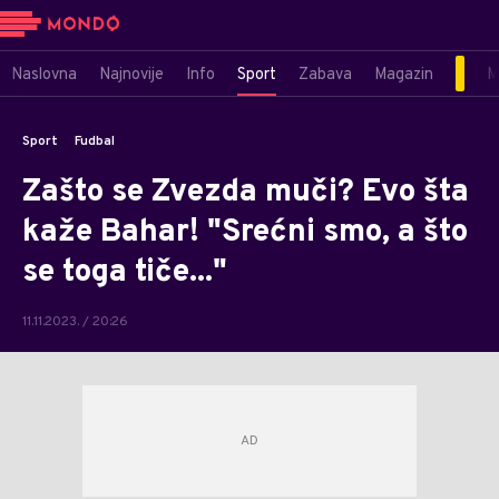
Naslovna
Najnovije
Info
Sport
Zabava
Magazin
M
Sport
Fudbal
Zašto se Zvezda muči? Evo šta
kaže Bahar! "Srećni smo, a što
se toga tiče..."
11.11.2023. / 20:26