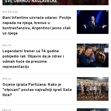
SVE OBRNUO NAGLAVAČKE
0
Pre 59 min
Đani Infantino uzvraća udarac: Poslije
napada na njega, krenuo u
kontraofanzivu, Argentinci javno stali
uz njega
0
Pre 1 h
Legendarni trener sa 74 godine
pobijedio rak: Objavio da je zdrav i
odmah hoće da preuzme
reprezentaciju
0
Pre 1 h
Ocjene igrača Partizana: Kako je
"otpisani" postao najvažniji igrač Saše
Ilića?
0
Pre 1 h