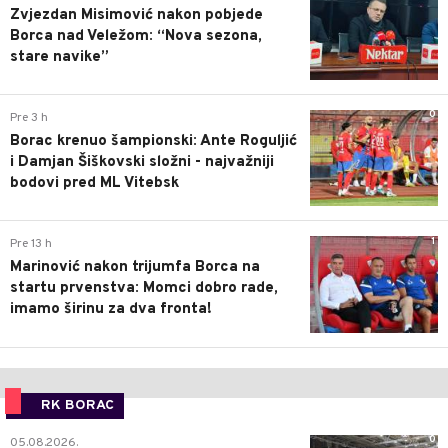
Zvjezdan Misimović nakon pobjede
Borca nad Veležom: “Nova sezona,
stare navike”
0
Pre 3 h
Borac krenuo šampionski: Ante Roguljić
i Damjan Šiškovski složni - najvažniji
bodovi pred ML Vitebsk
1
Pre 13 h
Marinović nakon trijumfa Borca na
startu prvenstva: Momci dobro rade,
imamo širinu za dva fronta!
RK BORAC
0
05.08.2026.