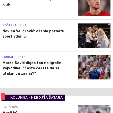
klub
0
KOŠARKA
Pre 1 h
|
Novica Veličković: oženio poznatu
sportistkinju
0
FUDBAL
Pre 1 h
|
Marko Savić digao ton na igrače
Vojvodine: "Zašto čekate da se
utakmica završi?"
KOLUMNA - NEBOJŠA ŠATARA
0
23.07.2026.