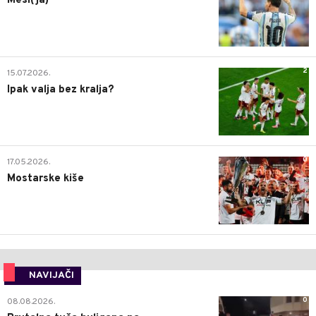
Mesi(ja)
2
15.07.2026.
Ipak valja bez kralja?
0
17.05.2026.
Mostarske kiše
NAVIJAČI
0
08.08.2026.