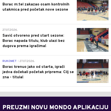
Borac m:tel zakazao osam kontrolnih
utakmica pred početak nove sezone
0
27.07.2026.
Savić otvoreno pred start sezone:
Borac napada titulu, klub ulazi bez
dugova prema igračima!
0
RUKOMET
27.07.2026.
|
Borac krenuo jako od starta, igrači
jedva dočekali početak priprema: Cilj se
zna - titula!
PREUZMI NOVU MONDO APLIKACIJU