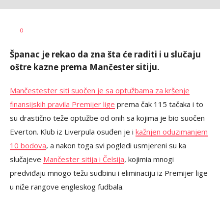
Dragan
AUTOR
0
Šutvić
Španac je rekao da zna šta će raditi i u slučaju
oštre kazne prema Mančester sitiju.
Mančestester siti suočen je sa optužbama za kršenje
finansijskih pravila Premijer lige
prema čak 115 tačaka i to
su drastično teže optužbe od onih sa kojima je bio suočen
Everton. Klub iz Liverpula osuđen je i
kažnjen oduzimanjem
10 bodova
, a nakon toga svi pogledi usmjereni su ka
slučajeve
Mančester sitija i Čelsija
, kojimia mnogi
predviđaju mnogo težu sudbinu i eliminaciju iz Premijer lige
u niže rangove engleskog fudbala.