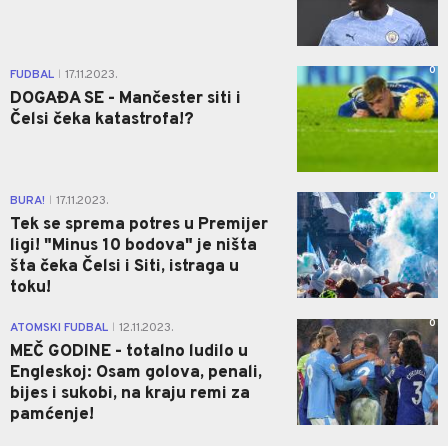
0
FUDBAL
17.11.2023.
|
DOGAĐA SE - Mančester siti i
Čelsi čeka katastrofa!?
0
BURA!
17.11.2023.
|
Tek se sprema potres u Premijer
ligi! "Minus 10 bodova" je ništa
šta čeka Čelsi i Siti, istraga u
toku!
0
ATOMSKI FUDBAL
12.11.2023.
|
MEČ GODINE - totalno ludilo u
Engleskoj: Osam golova, penali,
bijes i sukobi, na kraju remi za
pamćenje!