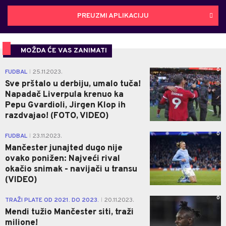
PREUZMI APLIKACIJU
MOŽDA ĆE VAS ZANIMATI
0
FUDBAL
25.11.2023.
|
Sve prštalo u derbiju, umalo tuča!
Napadač Liverpula krenuo ka
Pepu Gvardioli, Jirgen Klop ih
razdvajao! (FOTO, VIDEO)
0
FUDBAL
23.11.2023.
|
Mančester junajted dugo nije
ovako ponižen: Najveći rival
okačio snimak - navijači u transu
(VIDEO)
0
TRAŽI PLATE OD 2021. DO 2023.
20.11.2023.
|
Mendi tužio Mančester siti, traži
milione!