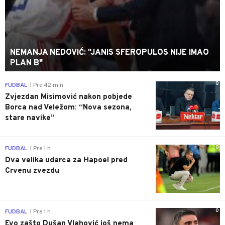
NEMANJA NEDOVIĆ: "JANIS SFEROPULOS NIJE IMAO
PLAN B"
0
FUDBAL
Pre 42 min
|
Zvjezdan Misimović nakon pobjede
Borca nad Veležom: “Nova sezona,
stare navike”
0
FUDBAL
Pre 1 h
|
Dva velika udarca za Hapoel pred
Crvenu zvezdu
0
FUDBAL
Pre 1 h
|
Evo zašto Dušan Vlahović još nema