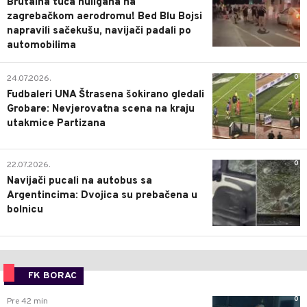
Brutalna tuča huligana na
zagrebačkom aerodromu! Bed Blu Bojsi
napravili sačekušu, navijači padali po
automobilima
0
24.07.2026.
Fudbaleri UNA Štrasena šokirano gledali
Grobare: Nevjerovatna scena na kraju
utakmice Partizana
0
22.07.2026.
Navijači pucali na autobus sa
Argentincima: Dvojica su prebačena u
bolnicu
FK BORAC
0
Pre 42 min