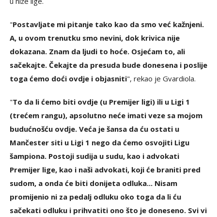
u niže lige.
"
Postavljate mi pitanje tako kao da smo već kažnjeni.
A, u ovom trenutku smo nevini, dok krivica nije
dokazana. Znam da ljudi to hoće. Osjećam to, ali
sačekajte. Čekajte da presuda bude donesena i poslije
toga ćemo doći ovdje i objasniti
", rekao je Gvardiola.
"
To da li ćemo biti ovdje (u Premijer ligi) ili u Ligi 1
(trećem rangu), apsolutno neće imati veze sa mojom
budućnošću ovdje. Veća je šansa da ću ostati u
Mančester siti u Ligi 1 nego da ćemo osvojiti Ligu
šampiona. Postoji sudija u sudu, kao i advokati
Premijer lige, kao i naši advokati, koji će braniti pred
sudom, a onda će biti donijeta odluka... Nisam
promijenio ni za pedalj odluku oko toga da li ću
sačekati odluku i prihvatiti ono što je doneseno. Svi vi