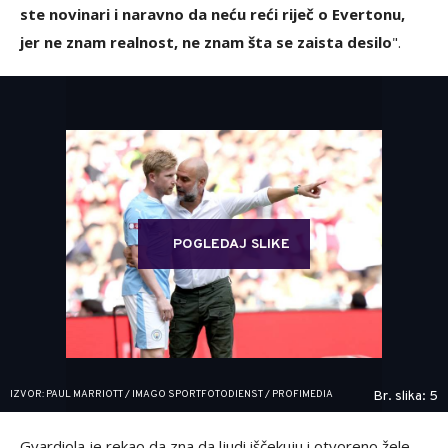
ste novinari i naravno da neću reći riječ o Evertonu,
jer ne znam realnost, ne znam šta se zaista desilo
".
POGLEDAJ SLIKE
IZVOR: PAUL MARRIOTT / IMAGO SPORTFOTODIENST / PROFIMEDIA
Br. slika: 5
Gvardiola je rekao da zna da ljudi iščekuju i otvoreno žele