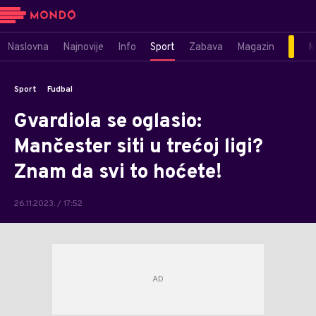
Naslovna
Najnovije
Info
Sport
Zabava
Magazin
M
Sport
Fudbal
Gvardiola se oglasio:
Mančester siti u trećoj ligi?
Znam da svi to hoćete!
26.11.2023. / 17:52