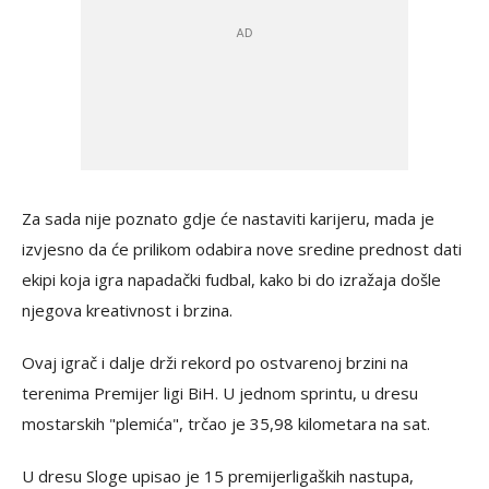
Za sada nije poznato gdje će nastaviti karijeru, mada je
izvjesno da će prilikom odabira nove sredine prednost dati
ekipi koja igra napadački fudbal, kako bi do izražaja došle
njegova kreativnost i brzina.
Ovaj igrač i dalje drži rekord po ostvarenoj brzini na
terenima Premijer ligi BiH. U jednom sprintu, u dresu
mostarskih "plemića", trčao je 35,98 kilometara na sat.
U dresu Sloge upisao je 15 premijerligaških nastupa,