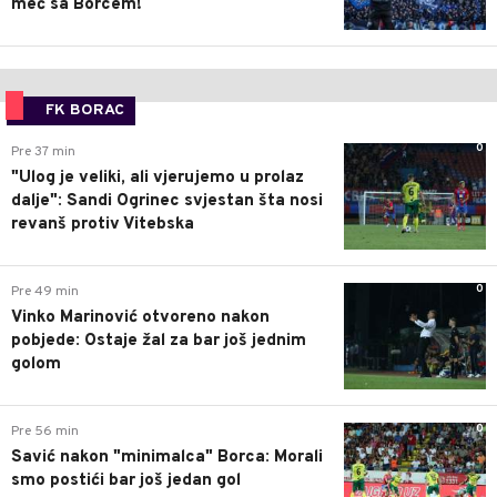
meč sa Borcem!
FK BORAC
0
Pre 37 min
"Ulog je veliki, ali vjerujemo u prolaz
dalje": Sandi Ogrinec svjestan šta nosi
revanš protiv Vitebska
0
Pre 49 min
Vinko Marinović otvoreno nakon
pobjede: Ostaje žal za bar još jednim
golom
0
Pre 56 min
Savić nakon "minimalca" Borca: Morali
smo postići bar još jedan gol