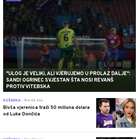
"ULOG JE VELIKI, ALI VJERUJEMO U PROLAZ DALJE":
SANDI OGRINEC SVJESTAN ŠTA NOSI REVANŠ
PROTIV VITEBSKA
0
KOŠARKA
Pre 45 min
|
Bivša vjerenica traži 50 miliona dolara
od Luke Dončića
0