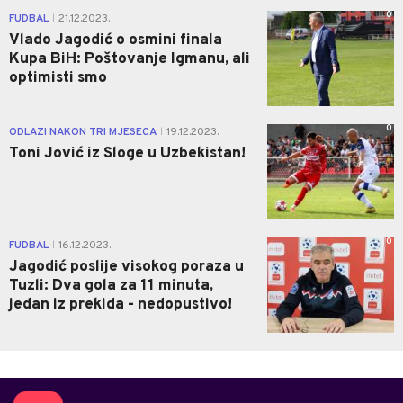
0
FUDBAL
21.12.2023.
|
Vlado Jagodić o osmini finala
Kupa BiH: Poštovanje Igmanu, ali
optimisti smo
0
ODLAZI NAKON TRI MJESECA
19.12.2023.
|
Toni Jović iz Sloge u Uzbekistan!
0
FUDBAL
16.12.2023.
|
Jagodić poslije visokog poraza u
Tuzli: Dva gola za 11 minuta,
jedan iz prekida - nedopustivo!