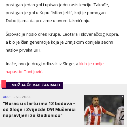
postigao jedan gol i upisao jednu asistenciju. Takođe,
postigao je gol u Kupu "Milan Jelić", koji je pomogao
Dobojlijama da prezime u ovom takmičenju.
Šipovac je nosio dres Krupe, Leotara i slovenačkog Kopra,
a bio je član generacije koja je Zrinjskom donijela sedmi
naslov prvaka BiH.
Inače, ovo je drugi odlazak iz Sloge, a
klub je ranije
napustio Toni Jović.
MOŽDA ĆE VAS ZANIMATI
0
AUU!
26.12.2023.
|
"Borac u startu ima 12 bodova -
od Sloge i Zvijezde 09! Mučenici
napravljeni za kladionicu"