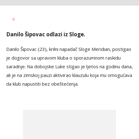
Haris
AUTOR
0
Krhalić
Danilo Šipovac odlazi iz Sloge.
Danilo Šipovac (23), krilni napadač Sloge Meridian, postigao
je dogovor sa upravom kluba o sporazumnom raskidu
saradnje. Na dobojske Luke stigao je ljetos na godinu dana,
ali je na zimskoj pauzi aktivirao klauzulu koja mu omogućava
da klub napustiti bez obeštećenja.