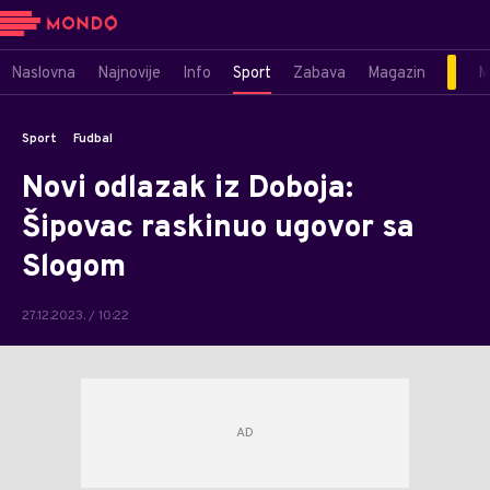
Naslovna
Najnovije
Info
Sport
Zabava
Magazin
M
Sport
Fudbal
Novi odlazak iz Doboja:
Šipovac raskinuo ugovor sa
Slogom
27.12.2023. / 10:22