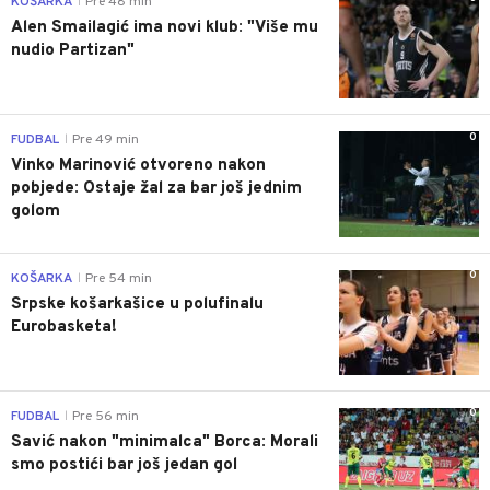
KOŠARKA
Pre 48 min
|
Alen Smailagić ima novi klub: "Više mu
nudio Partizan"
0
FUDBAL
Pre 49 min
|
Vinko Marinović otvoreno nakon
pobjede: Ostaje žal za bar još jednim
golom
0
KOŠARKA
Pre 54 min
|
Srpske košarkašice u polufinalu
Eurobasketa!
0
FUDBAL
Pre 56 min
|
Savić nakon "minimalca" Borca: Morali
smo postići bar još jedan gol