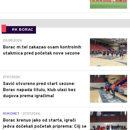
RK BORAC
0
05.08.2026.
Borac m:tel zakazao osam kontrolnih
utakmica pred početak nove sezone
0
27.07.2026.
Savić otvoreno pred start sezone:
Borac napada titulu, klub ulazi bez
dugova prema igračima!
0
RUKOMET
27.07.2026.
|
Borac krenuo jako od starta, igrači
jedva dočekali početak priprema: Cilj se