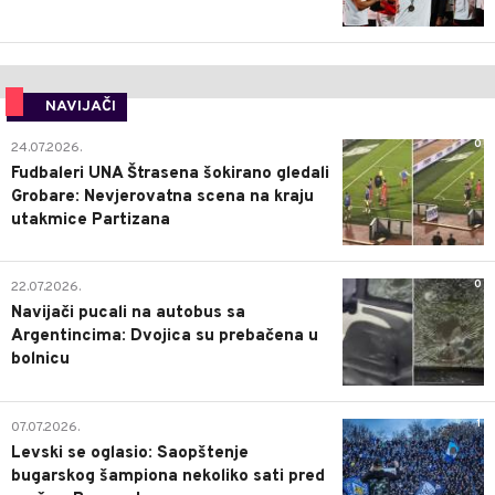
NAVIJAČI
0
24.07.2026.
Fudbaleri UNA Štrasena šokirano gledali
Grobare: Nevjerovatna scena na kraju
utakmice Partizana
0
22.07.2026.
Navijači pucali na autobus sa
Argentincima: Dvojica su prebačena u
bolnicu
1
07.07.2026.
Levski se oglasio: Saopštenje
bugarskog šampiona nekoliko sati pred