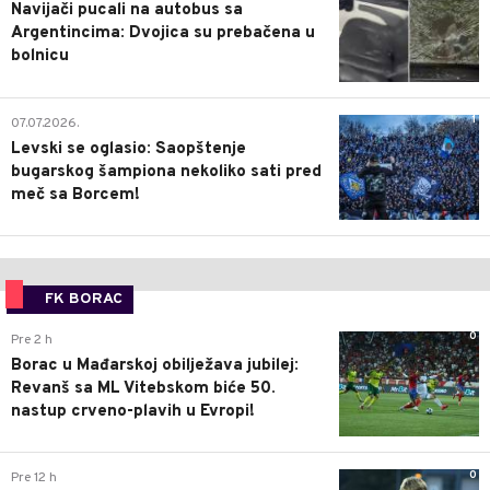
Navijači pucali na autobus sa
Argentincima: Dvojica su prebačena u
bolnicu
1
07.07.2026.
Levski se oglasio: Saopštenje
bugarskog šampiona nekoliko sati pred
meč sa Borcem!
FK BORAC
0
Pre 2 h
Borac u Mađarskoj obilježava jubilej:
Revanš sa ML Vitebskom biće 50.
nastup crveno-plavih u Evropi!
0
Pre 12 h