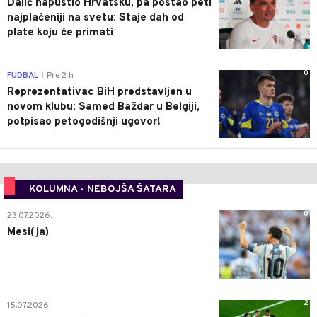
Dalić napustio Hrvatsku, pa postao peti
najplaćeniji na svetu: Staje dah od
plate koju će primati
0
FUDBAL
Pre 2 h
|
Reprezentativac BiH predstavljen u
novom klubu: Samed Baždar u Belgiji,
potpisao petogodišnji ugovor!
KOLUMNA - NEBOJŠA ŠATARA
0
23.07.2026.
Mesi(ja)
2
15.07.2026.