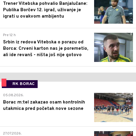
Trener Vitebska pohvalio Banjalučane:
Publika Borčev 12. igrač, uživanje je
igrati u ovakvom ambijentu
0
Pre 12 h
Srbin iz redova Vitebska o porazu od
Borca: Crveni karton nas je poremetio,
ali ide revanš - ništa još nije gotovo
RK BORAC
0
05.08.2026.
Borac m:tel zakazao osam kontrolnih
utakmica pred početak nove sezone
0
27.07.2026.