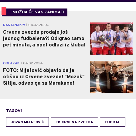
MOŽDA ĆE VAS ZANIMATI
0
RASTANAK?!
04.02.2024.
|
Crvena zvezda prodaje još
jednog fudbalera?! Odigrao samo
pet minuta, a opet odlazi iz kluba!
0
ODLAZAK
04.02.2024.
|
FOTO: Mijatović objavio da je
otišao iz Crvene zvezde! "Mozak"
Sitija, odveo ga sa Marakane!
TAGOVI
JOVAN MIJATOVIĆ
FK CRVENA ZVEZDA
FUDBAL