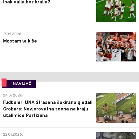
Ipak valja bez kralja?
0
17.05.2026.
Mostarske kiše
NAVIJAČI
0
24.07.2026.
Fudbaleri UNA Štrasena šokirano gledali
Grobare: Nevjerovatna scena na kraju
utakmice Partizana
0
22.07.2026.