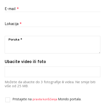
E-mail
*
Lokacija
*
Ubacite video ili foto
Možete da ubacite do 3 fotografije ili videa. Ne smije biti
više od 25 MB.
Pristajete na
Mondo portala.
pravila korišćenja