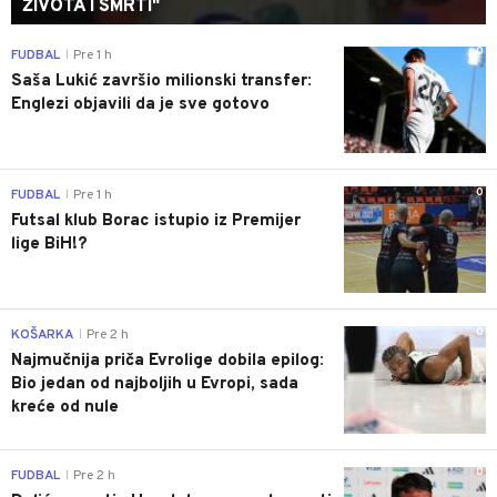
ŽIVOTA I SMRTI"
0
FUDBAL
Pre 1 h
|
Saša Lukić završio milionski transfer:
Englezi objavili da je sve gotovo
0
FUDBAL
Pre 1 h
|
Futsal klub Borac istupio iz Premijer
lige BiH!?
0
KOŠARKA
Pre 2 h
|
Najmučnija priča Evrolige dobila epilog:
Bio jedan od najboljih u Evropi, sada
kreće od nule
0
FUDBAL
Pre 2 h
|