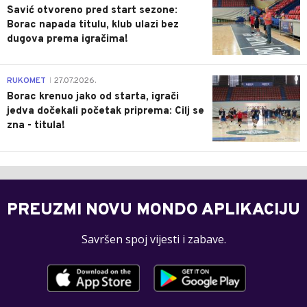
Savić otvoreno pred start sezone:
Borac napada titulu, klub ulazi bez
dugova prema igračima!
0
RUKOMET
27.07.2026.
|
Borac krenuo jako od starta, igrači
jedva dočekali početak priprema: Cilj se
zna - titula!
PREUZMI NOVU MONDO APLIKACIJU
Savršen spoj vijesti i zabave.