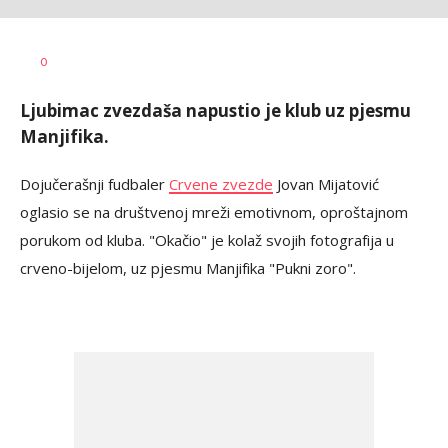
Goran
AUTOR
0
Arbutina
Ljubimac zvezdaša napustio je klub uz pjesmu
Manjifika.
Dojučerašnji fudbaler
Crvene zvezde
Jovan Mijatović
oglasio se na društvenoj mreži emotivnom, oproštajnom
porukom od kluba. "Okačio" je kolaž svojih fotografija u
crveno-bijelom, uz pjesmu Manjifika "Pukni zoro".