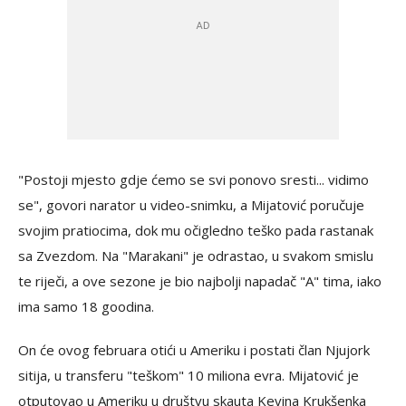
"Postoji mjesto gdje ćemo se svi ponovo sresti... vidimo
se", govori narator u video-snimku, a Mijatović poručuje
svojim pratiocima, dok mu očigledno teško pada rastanak
sa Zvezdom. Na "Marakani" je odrastao, u svakom smislu
te riječi, a ove sezone je bio najbolji napadač "A" tima, iako
ima samo 18 goodina.
On će ovog februara otići u Ameriku i postati član Njujork
sitija, u transferu "teškom" 10 miliona evra. Mijatović je
otputovao u Ameriku u društvu skauta Kevina Krukšenka