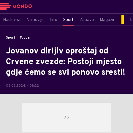
Naslovna
Najnovije
Info
Sport
Zabava
Magazin
M
Sport
Fudbal
Jovanov dirljiv oproštaj od
Crvene zvezde: Postoji mjesto
gdje ćemo se svi ponovo sresti!
05.02.2024. / 08:22