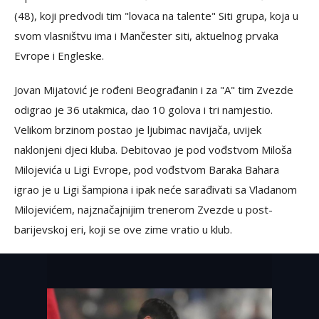
(48), koji predvodi tim "lovaca na talente" Siti grupa, koja u
svom vlasništvu ima i Mančester siti, aktuelnog prvaka
Evrope i Engleske.
Jovan Mijatović je rođeni Beograđanin i za "A" tim Zvezde
odigrao je 36 utakmica, dao 10 golova i tri namjestio.
Velikom brzinom postao je ljubimac navijača, uvijek
naklonjeni djeci kluba. Debitovao je pod vođstvom Miloša
Milojevića u Ligi Evrope, pod vođstvom Baraka Bahara
igrao je u Ligi šampiona i ipak neće sarađivati sa Vladanom
Milojevićem, najznačajnijim trenerom Zvezde u post-
barijevskoj eri, koji se ove zime vratio u klub.