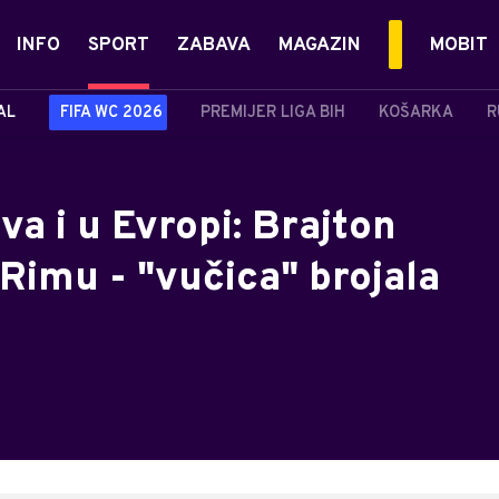
INFO
SPORT
ZABAVA
MAGAZIN
MOBIT
AL
FIFA WC 2026
PREMIJER LIGA BIH
KOŠARKA
R
a i u Evropi: Brajton
Rimu - "vučica" brojala