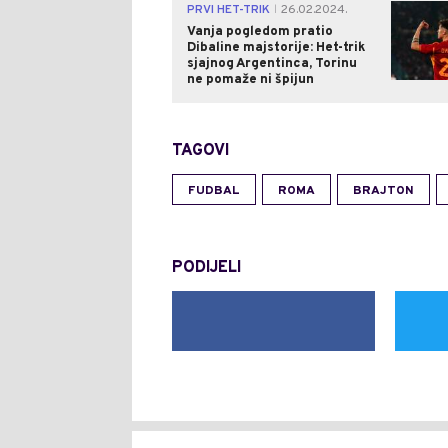
PRVI HET-TRIK
26.02.2024.
|
Vanja pogledom pratio
Dibaline majstorije: Het-trik
sjajnog Argentinca, Torinu
ne pomaže ni špijun
TAGOVI
FUDBAL
ROMA
BRAJTON
PODIJELI