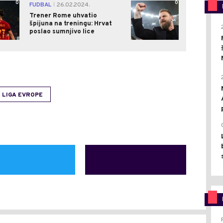
0
0
FUDBAL
26.02.2024.
|
Trener Rome uhvatio
špijuna na treningu: Hrvat
poslao sumnjivo lice
LIGA EVROPE