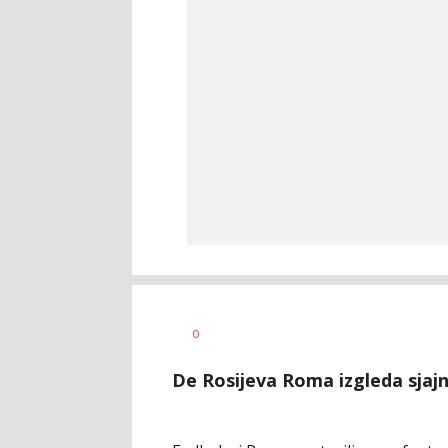
Haris
AUTOR
0
Krhalić
De Rosijeva Roma izgleda sjajn