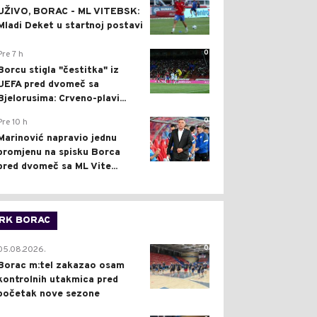
UŽIVO, BORAC - ML VITEBSK:
Mladi Deket u startnoj postavi
0
Pre 7 h
Borcu stigla "čestitka" iz
UEFA pred dvomeč sa
Bjelorusima: Crveno-plavi...
0
Pre 10 h
Marinović napravio jednu
promjenu na spisku Borca
pred dvomeč sa ML Vite...
RK BORAC
0
05.08.2026.
Borac m:tel zakazao osam
kontrolnih utakmica pred
početak nove sezone