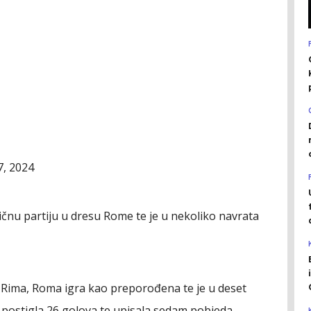
7, 2024
ličnu partiju u dresu Rome te je u nekoliko navrata
 Rima, Roma igra kao preporođena te je u deset
, postigla 26 golova te upisala sedam pobjeda.