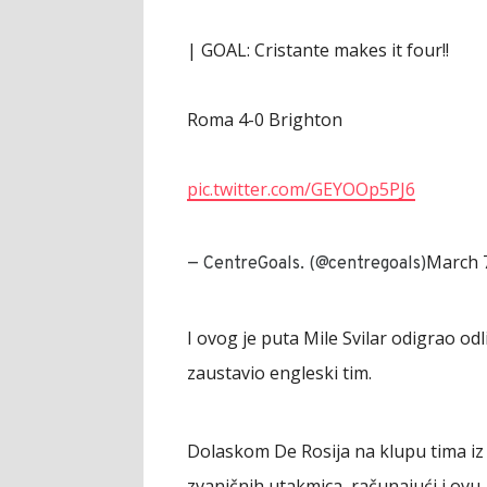
| GOAL: Cristante makes it four!!
Roma 4-0 Brighton
pic.twitter.com/GEYOOp5PJ6
March 
— CentreGoals. (@centregoals)
I ovog je puta Mile Svilar odigrao od
zaustavio engleski tim.
Dolaskom De Rosija na klupu tima iz
zvaničnih utakmica, računajući i ovu