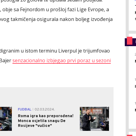
, obje sa Fejnordom u prošloj fazi Lige Evrope, a
 ovog takmičenja osigurala nakon boljeg izvođenja
igranim u istom terminu Liverpul je trijumfovao
 Bajer
senzacionalno izbjegao prvi poraz u sezoni
0
0
FUDBAL
02.03.2024.
|
Roma igra kao preporođena!
Monca osjetila snagu De
Rosijeve "vučice"