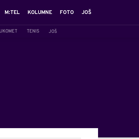
M:TEL
KOLUMNE
FOTO
JOŠ
UKOMET
TENIS
JOŠ