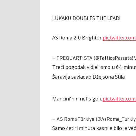
LUKAKU DOUBLES THE LEAD!
AS Roma 2-0 Brighton
pic.twitter.co
M
— TREQUARTISTA (@TatticaPassata)
Treći pogodak vidjeli smo u 64. minu
Šaravija savladao Džejsona Stila.
Mancini'nin nefis golü
pic.twitter.co
— AS Roma Türkiye (@AsRoma_Turkiy
Samo četiri minuta kasnije bilo je već 