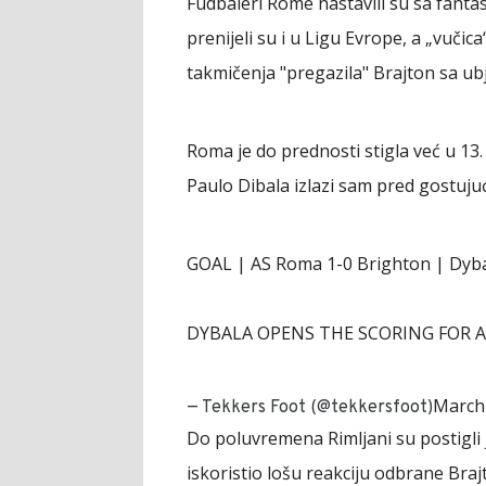
Fudbaleri Rome nastavili su sa fantas
prenijeli su i u Ligu Evrope, a „vučic
takmičenja "pregazila" Brajton sa ubje
Roma je do prednosti stigla već u 1
Paulo Dibala izlazi sam pred gostuju
GOAL | AS Roma 1-0 Brighton | Dyb
DYBALA OPENS THE SCORING FOR AS ROM
March 
— Tekkers Foot (@tekkersfoot)
Do poluvremena Rimljani su postigli
iskoristio lošu reakciju odbrane Bra