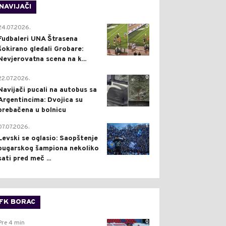
NAVIJAČI
0
24.07.2026.
Fudbaleri UNA Štrasena
šokirano gledali Grobare:
Nevjerovatna scena na k...
0
22.07.2026.
Navijači pucali na autobus sa
Argentincima: Dvojica su
prebačena u bolnicu
1
07.07.2026.
Levski se oglasio: Saopštenje
bugarskog šampiona nekoliko
sati pred meč ...
FK BORAC
0
Pre 4 min