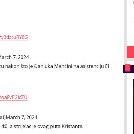
m/y3dztuRY6G
arch 7, 2024
tu nakon što je Đanluka Manćini na asistenciju El
m/oaFvEGlcZU
March 7, 2024
e1)
4:0, a strijelac je ovog puta Kristante.