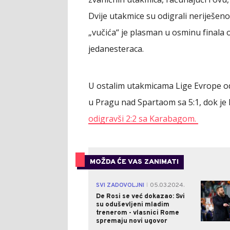
Dvije utakmice su odigrali neriješeno
„vučića“ je plasman u osminu finala
jedanesteraca.
U ostalim utakmicama Lige Evrope od
u Pragu nad Spartaom sa 5:1, dok je
odigravši 2:2 sa Karabagom.
MOŽDA ĆE VAS ZANIMATI
SVI ZADOVOLJNI
05.03.2024.
|
De Rosi se već dokazao: Svi
su oduševljeni mladim
trenerom - vlasnici Rome
spremaju novi ugovor