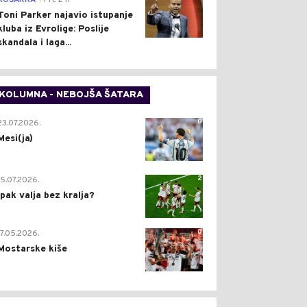
KOŠARKA
Pre 2 h
Toni Parker najavio istupanje
kluba iz Evrolige: Poslije
skandala i laga...
KOLUMNA - NEBOJŠA ŠATARA
0
23.07.2026.
Mesi(ja)
2
15.07.2026.
Ipak valja bez kralja?
0
17.05.2026.
Mostarske kiše