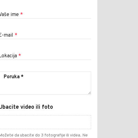
Vaše ime
*
E-mail
*
Lokacija
*
Ubacite video ili foto
Možete da ubacite do 3 fotografije ili videa. Ne