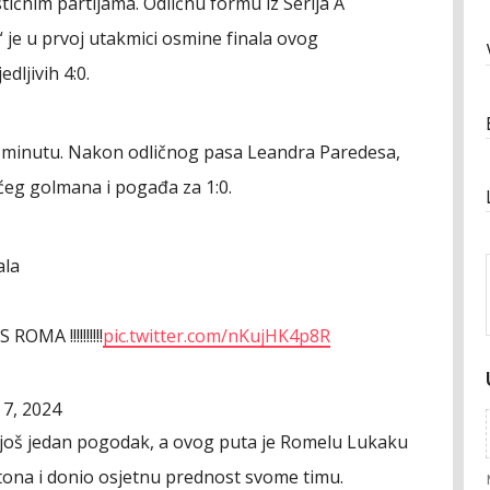
tičnim partijama. Odličnu formu iz Serija A
a“ je u prvoj utakmici osmine finala ovog
dljivih 4:0.
3. minutu. Nakon odličnog pasa Leandra Paredesa,
ćeg golmana i pogađa za 1:0.
ala
A !!!!!!!!!!
pic.twitter.com/nKujHK4p8R
7, 2024
 još jedan pogodak, a ovog puta je Romelu Lukaku
jtona i donio osjetnu prednost svome timu.