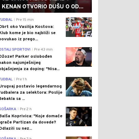
KENAN OTVORIO DUŠU O OD...
0
FUDBAL
Pre 15 min
|
Obrt oko Vasilija Kostova:
Klub kome je bio najbliži se
povukao iz prego...
0
OSTALI SPORTOVI
Pre 43 min
|
Džozef Parker oslobođen
nakon najsmješnijeg
objašnjenja za doping: "Nisa...
0
FUDBAL
Pre 1 h
|
Urugvaj postavio legendarnog
fudbalera za selektora: Poslije
debakla sa ...
0
KOŠARKA
Pre 2 h
|
Balša Koprivica: "Koje domaće
igrače Partizan da dovede?
Odlazili su nez...
0
|