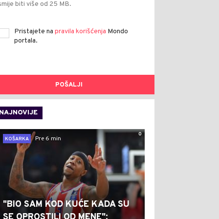
smije biti više od 25 MB.
Pristajete na
pravila korišćenja
Mondo
portala.
POŠALJI
NAJNOVIJE
0
Pre 6 min
KOŠARKA
"BIO SAM KOD KUĆE KADA SU
SE OPROSTILI OD MENE":