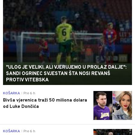
"ULOG JE VELIKI, ALI VJERUJEMO U PROLAZ DALJE":
SANDI OGRINEC SVJESTAN ŠTA NOSI REVANŠ
PROTIV VITEBSKA
0
KOŠARKA
Pre 6 h
|
Bivša vjerenica traži 50 miliona dolara
od Luke Dončića
0
KOŠARKA
Pre 6 h
|