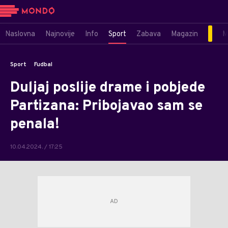
Naslovna
Najnovije
Info
Sport
Zabava
Magazin
M
Sport
Fudbal
Duljaj poslije drame i pobjede
Partizana: Pribojavao sam se
penala!
10.04.2024. / 17:25