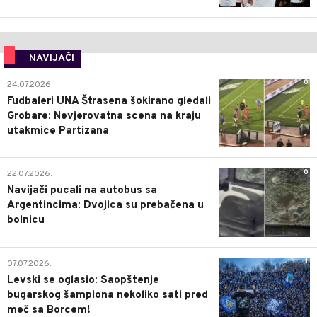
NAVIJAČI
0
24.07.2026.
Fudbaleri UNA Štrasena šokirano gledali
Grobare: Nevjerovatna scena na kraju
utakmice Partizana
0
22.07.2026.
Navijači pucali na autobus sa
Argentincima: Dvojica su prebačena u
bolnicu
1
07.07.2026.
Levski se oglasio: Saopštenje
bugarskog šampiona nekoliko sati pred
meč sa Borcem!