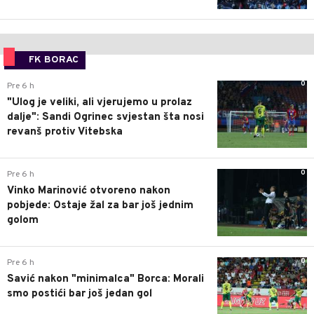
FK BORAC
0
Pre 6 h
"Ulog je veliki, ali vjerujemo u prolaz
dalje": Sandi Ogrinec svjestan šta nosi
revanš protiv Vitebska
0
Pre 6 h
Vinko Marinović otvoreno nakon
pobjede: Ostaje žal za bar još jednim
golom
0
Pre 6 h
Savić nakon "minimalca" Borca: Morali
smo postići bar još jedan gol