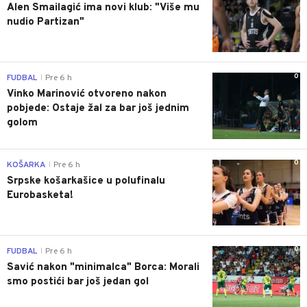
Alen Smailagić ima novi klub: "Više mu
nudio Partizan"
0
FUDBAL
Pre 6 h
|
Vinko Marinović otvoreno nakon
pobjede: Ostaje žal za bar još jednim
golom
0
KOŠARKA
Pre 6 h
|
Srpske košarkašice u polufinalu
Eurobasketa!
0
FUDBAL
Pre 6 h
|
Savić nakon "minimalca" Borca: Morali
smo postići bar još jedan gol