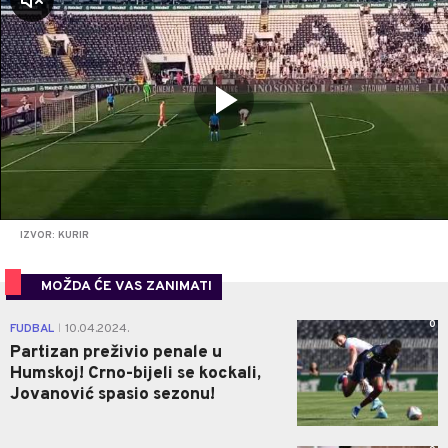
zvuk
IZVOR: KURIR
MOŽDA ĆE VAS ZANIMATI
0
FUDBAL
10.04.2024.
|
Partizan preživio penale u
Humskoj! Crno-bijeli se kockali,
Jovanović spasio sezonu!