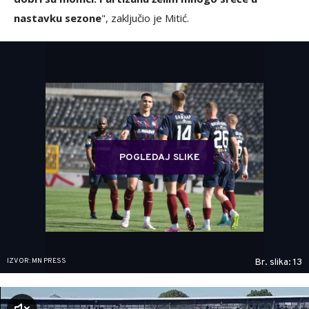
nastavku sezone
", zaključio je Mitić.
POGLEDAJ SLIKE
IZVOR: MN PRESS
Br. slika: 13