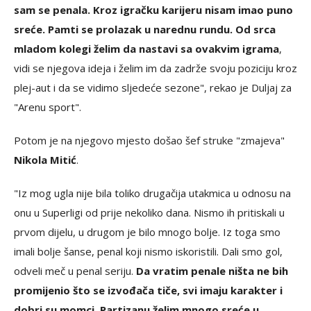
sam se penala. Kroz igračku karijeru nisam imao puno
sreće. Pamti se prolazak u narednu rundu. Od srca
mladom kolegi želim da nastavi sa ovakvim igrama
,
vidi se njegova ideja i želim im da zadrže svoju poziciju kroz
plej-aut i da se vidimo sljedeće sezone", rekao je Duljaj za
"Arenu sport".
Potom je na njegovo mjesto došao šef struke "zmajeva"
Nikola Mitić
.
"Iz mog ugla nije bila toliko drugačija utakmica u odnosu na
onu u Superligi od prije nekoliko dana. Nismo ih pritiskali u
prvom dijelu, u drugom je bilo mnogo bolje. Iz toga smo
imali bolje šanse, penal koji nismo iskoristili. Dali smo gol,
odveli meč u penal seriju.
Da vratim penale ništa ne bih
promijenio što se izvođača tiče, svi imaju karakter i
dobri su momci. Partizanu želim mnogo sreće u