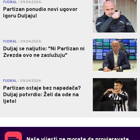
0
FUDBAL
09.04.2024.
|
Partizan ponudio novi ugovor
Igoru Duljaju!
0
FUDBAL
09.04.2024.
|
Duljaj se naljutio: "Ni Partizan ni
Zvezda ovo ne zaslužuju"
0
FUDBAL
09.04.2024.
|
Partizan ostaje bez napadača?
Duljaj potvrdio: Želi da ode na
ljeto!
Naše vijesti ne morate da provjeravate