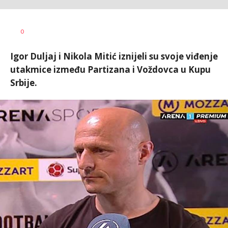
Dragan
AUTOR
0
Šutvić
Igor Duljaj i Nikola Mitić iznijeli su svoje viđenje
utakmice između Partizana i Voždovca u Kupu
Srbije.