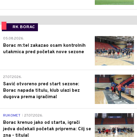
RK BORAC
0
05.08.2026.
Borac m:tel zakazao osam kontrolnih
utakmica pred početak nove sezone
0
27.07.2026.
Savić otvoreno pred start sezone:
Borac napada titulu, klub ulazi bez
dugova prema igračima!
0
RUKOMET
27.07.2026.
|
Borac krenuo jako od starta, igrači
jedva dočekali početak priprema: Cilj se
zna - titula!