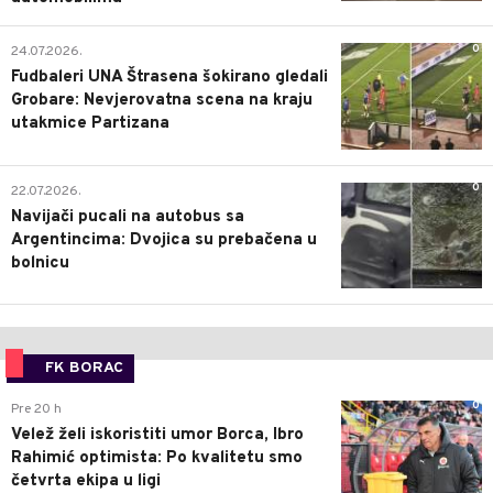
0
24.07.2026.
Fudbaleri UNA Štrasena šokirano gledali
Grobare: Nevjerovatna scena na kraju
utakmice Partizana
0
22.07.2026.
Navijači pucali na autobus sa
Argentincima: Dvojica su prebačena u
bolnicu
FK BORAC
0
Pre 20 h
Velež želi iskoristiti umor Borca, Ibro
Rahimić optimista: Po kvalitetu smo
četvrta ekipa u ligi