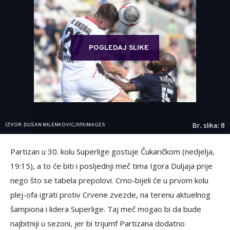
POGLEDAJ SLIKE
IZVOR: DUSAN MILENKOVIC/ATAIMAGES
Br. slika: 8
Partizan u 30. kolu Superlige gostuje Čukaričkom (nedjelja,
19:15), a to će biti i posljednji meč tima Igora Duljaja prije
nego što se tabela prepolovi. Crno-bijeli će u prvom kolu
plej-ofa igrati protiv Crvene zvezde, na terenu aktuelnog
šampiona i lidera Superlige. Taj meč mogao bi da bude
najbitniji u sezoni, jer bi trijumf Partizana dodatno