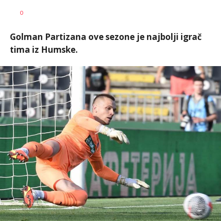
Nebojša
AUTOR
0
Šatara
Golman Partizana ove sezone je najbolji igrač
tima iz Humske.