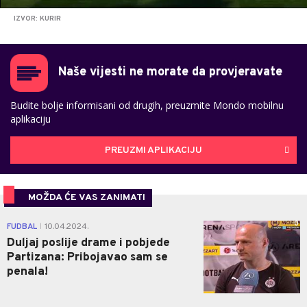
IZVOR: KURIR
Naše vijesti ne morate da provjeravate
Budite bolje informisani od drugih, preuzmite Mondo mobilnu
aplikaciju
PREUZMI APLIKACIJU
MOŽDA ĆE VAS ZANIMATI
0
FUDBAL
10.04.2024.
|
Duljaj poslije drame i pobjede
Partizana: Pribojavao sam se
penala!