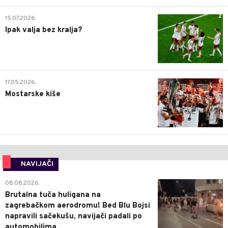
2
15.07.2026.
Ipak valja bez kralja?
0
17.05.2026.
Mostarske kiše
NAVIJAČI
0
08.08.2026.
Brutalna tuča huligana na
zagrebačkom aerodromu! Bed Blu Bojsi
napravili sačekušu, navijači padali po
automobilima