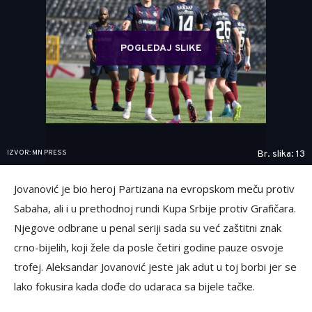
POGLEDAJ SLIKE
IZVOR: MN PRESS
Br. slika: 13
Jovanović je bio heroj Partizana na evropskom meču protiv
Sabaha, ali i u prethodnoj rundi Kupa Srbije protiv Grafičara.
Njegove odbrane u penal seriji sada su već zaštitni znak
crno-bijelih, koji žele da posle četiri godine pauze osvoje
trofej. Aleksandar Jovanović jeste jak adut u toj borbi jer se
lako fokusira kada dođe do udaraca sa bijele tačke.