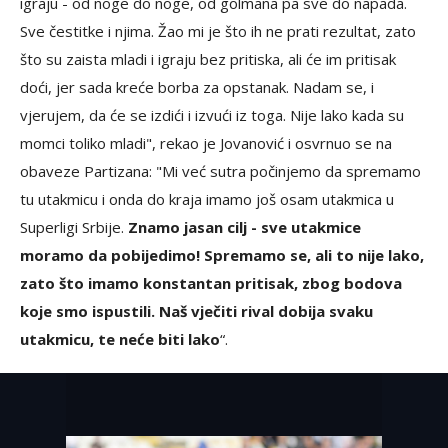
igraju - od noge do noge, od golmana pa sve do napada.
Sve čestitke i njima. Žao mi je što ih ne prati rezultat, zato
što su zaista mladi i igraju bez pritiska, ali će im pritisak
doći, jer sada kreće borba za opstanak. Nadam se, i
vjerujem, da će se izdići i izvući iz toga. Nije lako kada su
momci toliko mladi", rekao je Jovanović i osvrnuo se na
obaveze Partizana: "Mi već sutra počinjemo da spremamo
tu utakmicu i onda do kraja imamo još osam utakmica u
Superligi Srbije.
Znamo jasan cilj - sve utakmice
moramo da pobijedimo! Spremamo se, ali to nije lako,
zato što imamo konstantan pritisak, zbog bodova
koje smo ispustili. Naš vječiti rival dobija svaku
utakmicu, te neće biti lako
“.