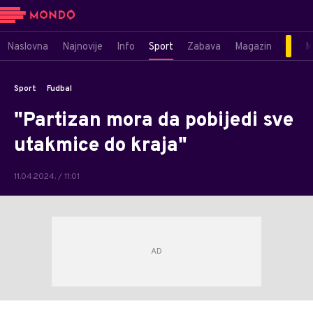
Naslovna
Najnovije
Info
Sport
Zabava
Magazin
M
Sport
Fudbal
"Partizan mora da pobijedi sve
utakmice do kraja"
11.04.2024. / 11:01