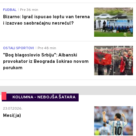
0
FUDBAL
Pre 36 min
|
Bizarno: Igrač ispucao loptu van terena
i izazvao saobraćajnu nesreću!?
0
OSTALI SPORTOVI
Pre 48 min
|
"Bog blagoslovio Srbiju": Albanski
provokator iz Beograda šokirao novom
porukom
KOLUMNA - NEBOJŠA ŠATARA
0
23.07.2026.
Mesi(ja)