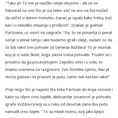
"Tako je! To me je naučilo ranije iskustvo - da se ne
fokusiraš na ono što je iza tebe, već na ono na šta možeš
da utičeš u datom trenutku. Danas je ispalo kako treba, baš
kao i u nekoliko situacija u prošlosti", istakao je golman
Partizana, uz osvrt na saigrače: "Da, to se ponavlja iz penal
serije u penal seriju i ako budemo igrali i dalje, nadam se da
će biti tako! Sve pohvale za Sameda Baždara! To je momak
koji je iz naše škole, koga zaista treba pohvaliti. Trudim se i
privatno da ga posavjetujem. Zajedno smo i u sobi, te
imamo vremena za razgovore. Sve čestitke njemu, dao je
dosta golova i na pravom je putu, samo nek nastavi tako!“
Prije nego što je najavio šta čeka Partizan do kraja sezone i
kakvi su ciljevi crno-bijelih, Aleksandar Jovanović je pohvalio
igrače Voždovca koji su u roku od desetak dana dva puta
namučili crno-bijele. "To su mladi momci, koji jako lijepo