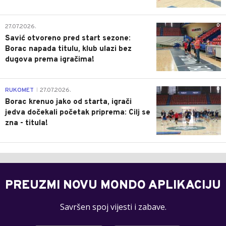
0
27.07.2026.
Savić otvoreno pred start sezone:
Borac napada titulu, klub ulazi bez
dugova prema igračima!
0
RUKOMET
27.07.2026.
|
Borac krenuo jako od starta, igrači
jedva dočekali početak priprema: Cilj se
zna - titula!
PREUZMI NOVU MONDO APLIKACIJU
Savršen spoj vijesti i zabave.