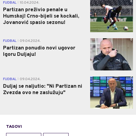
0
FUDBAL
10.04.2024.
|
Partizan preživio penale u
Humskoj! Crno-bijeli se kockali,
Jovanović spasio sezonu!
0
FUDBAL
09.04.2024.
|
Partizan ponudio novi ugovor
Igoru Duljaju!
0
FUDBAL
09.04.2024.
|
Duljaj se naljutio: "Ni Partizan ni
Zvezda ovo ne zaslužuju"
TAGOVI