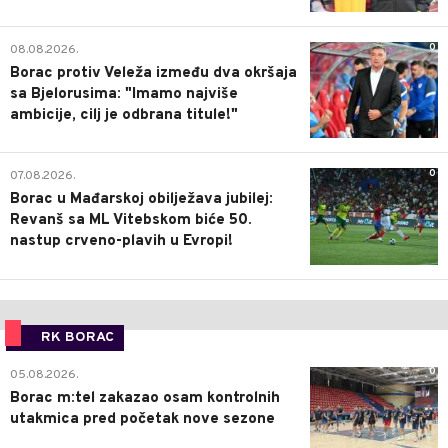
0
08.08.2026.
Borac protiv Veleža između dva okršaja
sa Bjelorusima: "Imamo najviše
ambicije, cilj je odbrana titule!"
0
07.08.2026.
Borac u Mađarskoj obilježava jubilej:
Revanš sa ML Vitebskom biće 50.
nastup crveno-plavih u Evropi!
RK BORAC
0
05.08.2026.
Borac m:tel zakazao osam kontrolnih
utakmica pred početak nove sezone