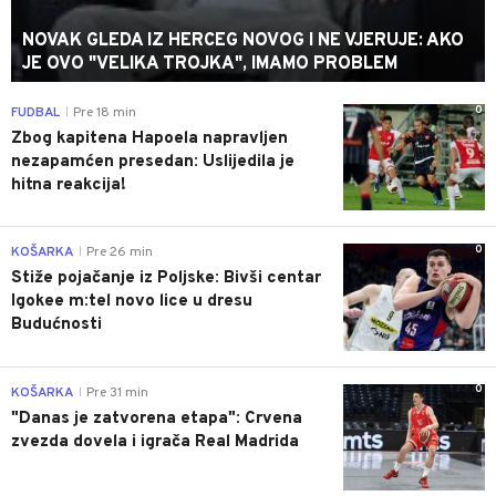
NOVAK GLEDA IZ HERCEG NOVOG I NE VJERUJE: AKO
JE OVO "VELIKA TROJKA", IMAMO PROBLEM
0
FUDBAL
Pre 18 min
|
Zbog kapitena Hapoela napravljen
nezapamćen presedan: Uslijedila je
hitna reakcija!
0
KOŠARKA
Pre 26 min
|
Stiže pojačanje iz Poljske: Bivši centar
Igokee m:tel novo lice u dresu
Budućnosti
0
KOŠARKA
Pre 31 min
|
"Danas je zatvorena etapa": Crvena
zvezda dovela i igrača Real Madrida