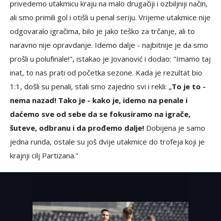
privedemo utakmicu kraju na malo drugačiji i ozbiljniji način,
ali smo primili gol i otišli u penal seriju. Vrijeme utakmice nije
odgovaralo igračima, bilo je jako teško za trčanje, ali to
naravno nije opravdanje. Idemo dalje - najbitnije je da smo
prošli u polufinale!", istakao je Jovanović i dodao: "Imamo taj
inat, to nas prati od početka sezone. Kada je rezultat bio
1:1, došli su penali, stali smo zajedno svi i rekli: „
To je to -
nema nazad! Tako je - kako je, idemo na penale i
daćemo sve od sebe da se fokusiramo na igrače,
šuteve, odbranu i da prođemo dalje!
Dobijena je samo
jedna runda, ostale su još dvije utakmice do trofeja koji je
krajnji cilj Partizana."