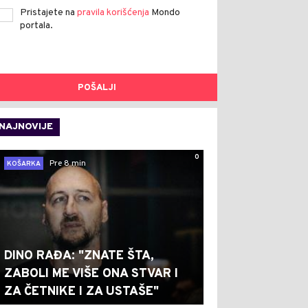
Pristajete na
pravila korišćenja
Mondo
portala.
POŠALJI
NAJNOVIJE
0
Pre 8 min
KOŠARKA
DINO RAĐA: "ZNATE ŠTA,
ZABOLI ME VIŠE ONA STVAR I
ZA ČETNIKE I ZA USTAŠE"