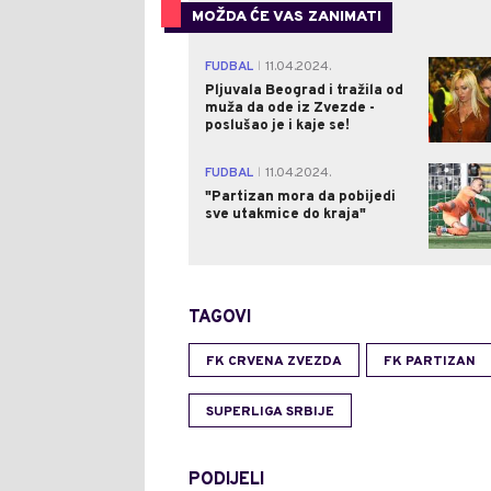
MOŽDA ĆE VAS ZANIMATI
FUDBAL
11.04.2024.
|
Pljuvala Beograd i tražila od
muža da ode iz Zvezde -
poslušao je i kaje se!
FUDBAL
11.04.2024.
|
"Partizan mora da pobijedi
sve utakmice do kraja"
TAGOVI
FK CRVENA ZVEZDA
FK PARTIZAN
SUPERLIGA SRBIJE
PODIJELI