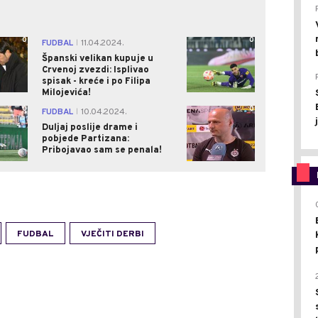
0
0
FUDBAL
11.04.2024.
|
Španski velikan kupuje u
Crvenoj zvezdi: Isplivao
spisak - kreće i po Filipa
Milojevića!
0
0
FUDBAL
10.04.2024.
|
Duljaj poslije drame i
pobjede Partizana:
Pribojavao sam se penala!
FUDBAL
VJEČITI DERBI