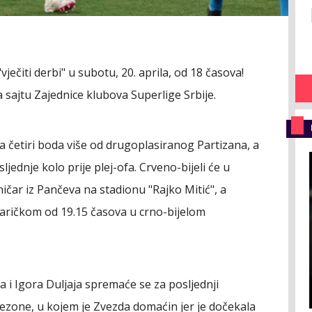
vječiti derbi" u subotu, 20. aprila, od 18 časova!
a sajtu Zajednice klubova Superlige Srbije.
a četiri boda više od drugoplasiranog Partizana, a
ednje kolo prije plej-ofa. Crveno-bijeli će u
ičar iz Pančeva na stadionu "Rajko Mitić", a
karičkom od 19.15 časova u crno-bijelom
ća i Igora Duljaja spremaće se za posljednji
ezone, u kojem je Zvezda domaćin jer je dočekala