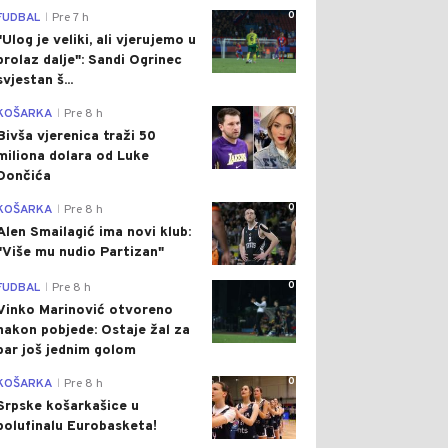
0
FUDBAL
Pre 7 h
|
"Ulog je veliki, ali vjerujemo u
prolaz dalje": Sandi Ogrinec
svjestan š...
0
KOŠARKA
Pre 8 h
|
Bivša vjerenica traži 50
miliona dolara od Luke
Dončića
0
KOŠARKA
Pre 8 h
|
Alen Smailagić ima novi klub:
"Više mu nudio Partizan"
0
FUDBAL
Pre 8 h
|
Vinko Marinović otvoreno
nakon pobjede: Ostaje žal za
bar još jednim golom
0
KOŠARKA
Pre 8 h
|
Srpske košarkašice u
polufinalu Eurobasketa!