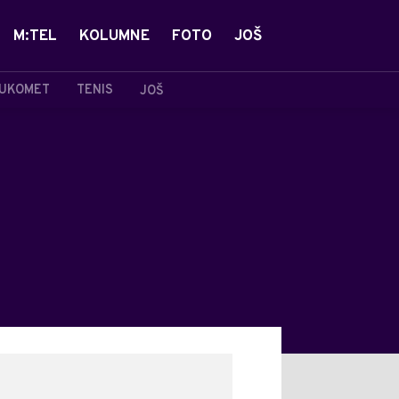
M:TEL
KOLUMNE
FOTO
JOŠ
UKOMET
TENIS
JOŠ