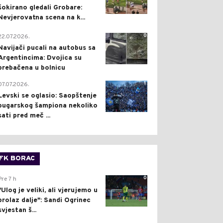
šokirano gledali Grobare:
Nevjerovatna scena na k...
0
22.07.2026.
Navijači pucali na autobus sa
Argentincima: Dvojica su
prebačena u bolnicu
1
07.07.2026.
Levski se oglasio: Saopštenje
bugarskog šampiona nekoliko
sati pred meč ...
FK BORAC
0
Pre 7 h
"Ulog je veliki, ali vjerujemo u
prolaz dalje": Sandi Ogrinec
svjestan š...