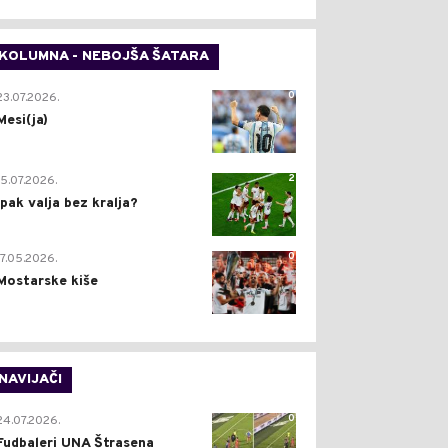
KOLUMNA - NEBOJŠA ŠATARA
0
23.07.2026.
Mesi(ja)
2
15.07.2026.
Ipak valja bez kralja?
0
17.05.2026.
Mostarske kiše
NAVIJAČI
0
24.07.2026.
Fudbaleri UNA Štrasena