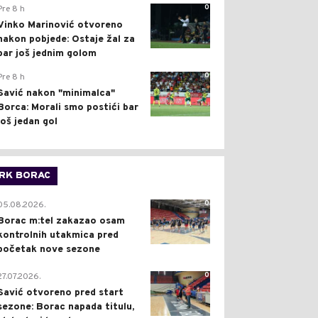
0
Pre 8 h
Vinko Marinović otvoreno
nakon pobjede: Ostaje žal za
bar još jednim golom
0
Pre 8 h
Savić nakon "minimalca"
Borca: Morali smo postići bar
još jedan gol
RK BORAC
0
05.08.2026.
Borac m:tel zakazao osam
kontrolnih utakmica pred
početak nove sezone
0
27.07.2026.
Savić otvoreno pred start
sezone: Borac napada titulu,