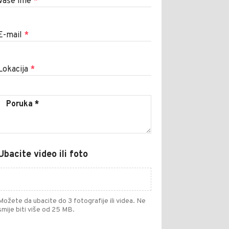
Vaše ime
*
E-mail
*
Lokacija
*
Ubacite video ili foto
Možete da ubacite do 3 fotografije ili videa. Ne
smije biti više od 25 MB.