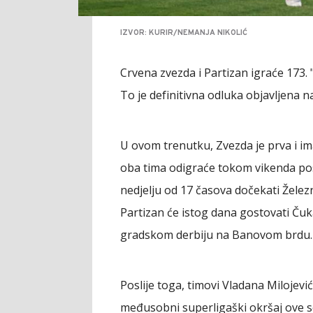
IZVOR: KURIR/NEMANJA NIKOLIĆ
Crvena zvezda i Partizan igraće 173. "
To je definitivna odluka objavljena n
U ovom trenutku, Zvezda je prva i im
oba tima odigraće tokom vikenda poslj
nedjelju od 17 časova dočekati Železn
Partizan će istog dana gostovati Ču
gradskom derbiju na Banovom brdu.
Poslije toga, timovi Vladana Milojevi
međusobni superligaški okršaj ove s