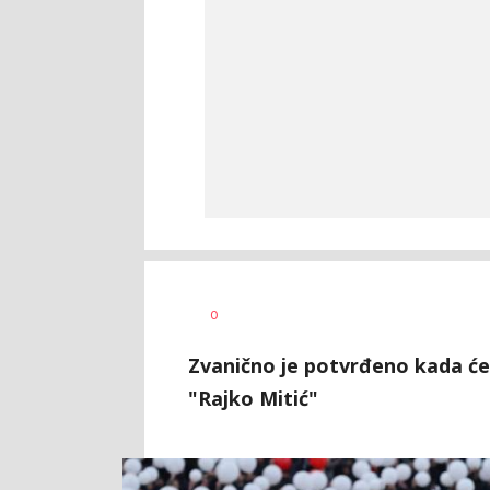
Nebojša
AUTOR
0
Šatara
Zvanično je potvrđeno kada će "
"Rajko Mitić"