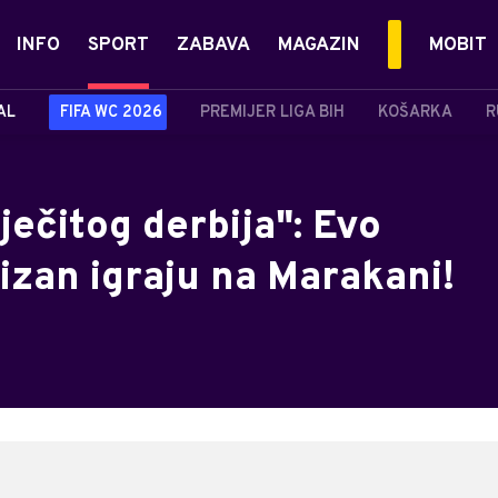
INFO
SPORT
ZABAVA
MAGAZIN
MOBIT
AL
FIFA WC 2026
PREMIJER LIGA BIH
KOŠARKA
R
ečitog derbija": Evo
izan igraju na Marakani!