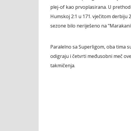
plej-of kao prvoplasirana. U prethod
Humskoj 2:1 u 171. vječitom derbiju
sezone bilo neriješeno na "Marakani",
Paralelno sa Superligom, oba tima su
odigraju i četvrti međusobni meč ove
takmičenja.