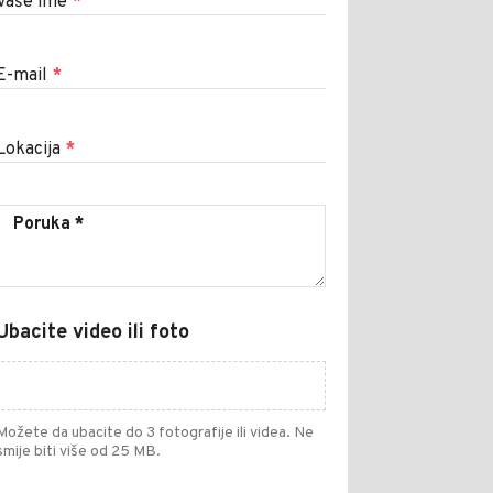
Vaše ime
*
E-mail
*
Lokacija
*
Ubacite video ili foto
Možete da ubacite do 3 fotografije ili videa. Ne
smije biti više od 25 MB.