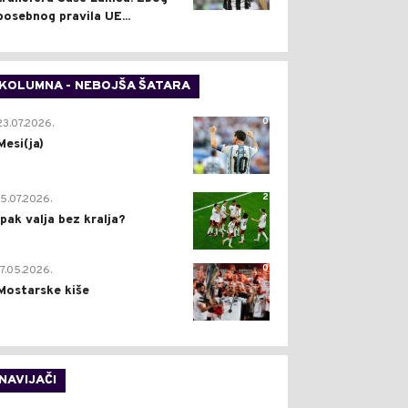
posebnog pravila UE...
KOLUMNA - NEBOJŠA ŠATARA
0
23.07.2026.
Mesi(ja)
2
15.07.2026.
Ipak valja bez kralja?
0
17.05.2026.
Mostarske kiše
NAVIJAČI