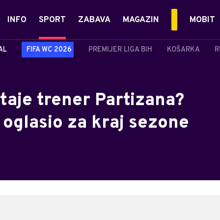
INFO
SPORT
ZABAVA
MAGAZIN
MOBIT
AL
FIFA WC 2026
PREMIJER LIGA BIH
KOŠARKA
R
staje trener Partizana?
e oglasio za kraj sezone