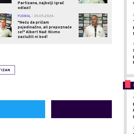
Partizana, najbolji igrač
odlazi!
0
0
FUDBAL
25.05.2024.
|
"Neću da pričam
pojedinačno, ali prepoznaće
se!" Albert Nađ: Nismo
zaslužili ni bod!
TIZAN