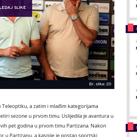
LEDAJ SLIKE
Br. slika: 20
 Teleoptiku, a zatim i mlađim kategorijama
četiri sezone u prvom timu. Uslijedila je avantura u
 novih pet godina u prvom timu Partizana. Nakon
r u Partizanu, a kasnije je postao sportski