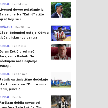
0
FUDBAL
Pre 24 min
|
Liverpul doveo pojačanje iz
Barselone: Na "Enfild" stiže
igrač koji se i...
0
KOŠARKA
Pre 28 min
|
Džoel Bolomboj ostaje: Obrt u
slučaju iskusnog centra
0
FUDBAL
Pre 31 min
|
Zoran Zekić pred meč
Sarajevo - Radnik: Ne
očekujem naše najbolje
izdanj...
0
FUDBAL
Pre 46 min
|
Radnik optimistično dočekuje
start prvenstva: "Dobro smo
radili, jedva č...
0
FUDBAL
Pre 1 h
|
Partizan dobija novac od
transfera Saše Lukića: Zbog