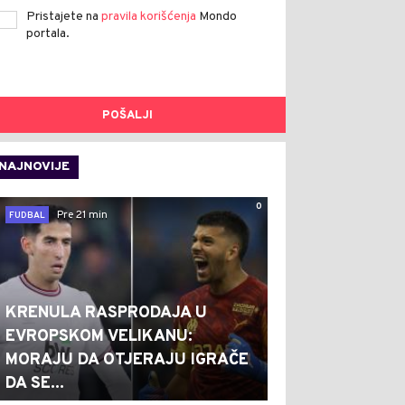
Pristajete na
pravila korišćenja
Mondo
portala.
POŠALJI
NAJNOVIJE
0
Pre 21 min
FUDBAL
KRENULA RASPRODAJA U
EVROPSKOM VELIKANU:
MORAJU DA OTJERAJU IGRAČE
DA SE...