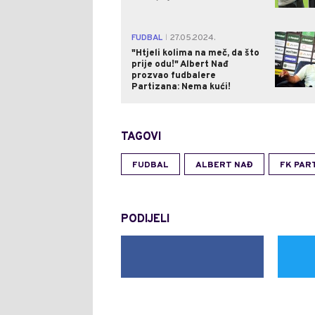
FUDBAL
27.05.2024.
|
"Htjeli kolima na meč, da što
prije odu!" Albert Nađ
prozvao fudbalere
Partizana: Nema kući!
TAGOVI
FUDBAL
ALBERT NAĐ
FK PAR
PODIJELI