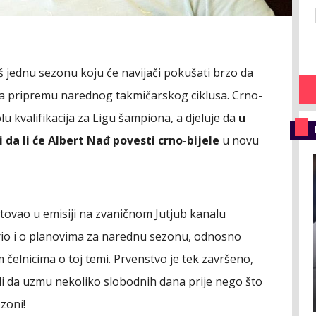
oš jednu sezonu koju će navijači pokušati brzo da
 pripremu narednog takmičarskog ciklusa. Crno-
lu kvalifikacija za Ligu šampiona, a djeluje da
u
 da li će Albert Nađ povesti crno-bijele
u novu
ostovao u emisiji na zvaničnom Jutjub kanalu
rio i o planovima za narednu sezonu, odnosno
čelnicima o toj temi. Prvenstvo je tek završeno,
ili da uzmu nekoliko slobodnih dana prije nego što
zoni!