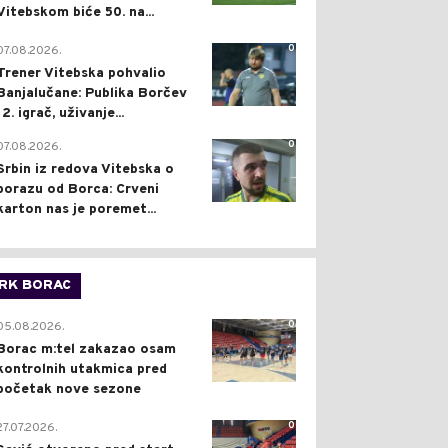
Vitebskom biće 50. na...
0
07.08.2026.
Trener Vitebska pohvalio
Banjalučane: Publika Borčev
12. igrač, uživanje...
0
07.08.2026.
Srbin iz redova Vitebska o
porazu od Borca: Crveni
karton nas je poremet...
RK BORAC
0
05.08.2026.
Borac m:tel zakazao osam
kontrolnih utakmica pred
početak nove sezone
0
27.07.2026.