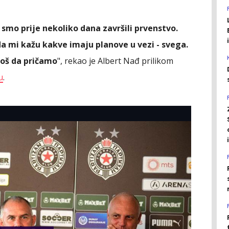
 smo prije nekoliko dana završili prvenstvo.
da mi kažu kakve imaju planove u vezi - svega.
oš da pričamo
", rekao je Albert Nađ prilikom
u
.