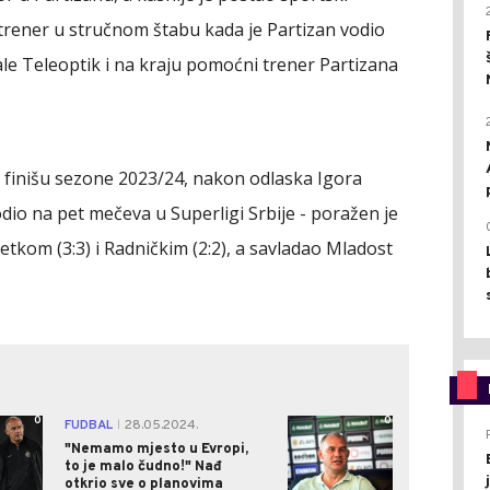
i trener u stručnom štabu kada je Partizan vodio
ijale Teleoptik i na kraju pomoćni trener Partizana
finišu sezone 2023/24, nakon odlaska Igora
vodio na pet mečeva u Superligi Srbije - poražen je
etkom (3:3) i Radničkim (2:2), a savladao Mladost
0
0
FUDBAL
28.05.2024.
|
"Nemamo mjesto u Evropi,
to je malo čudno!" Nađ
otkrio sve o planovima