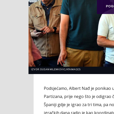
POG
IZVOR: DUSAN MILENKOVIC/ATAIMAGES
Podsjećamo, Albert Nađ je ponikao u
Partizana, prije nego što je odigrao 
Španiji gdje je igrao za tri tima, pa
igračkih dana radio je kao koordinato