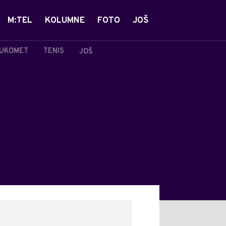
M:TEL
KOLUMNE
FOTO
JOŠ
UKOMET
TENIS
JOŠ