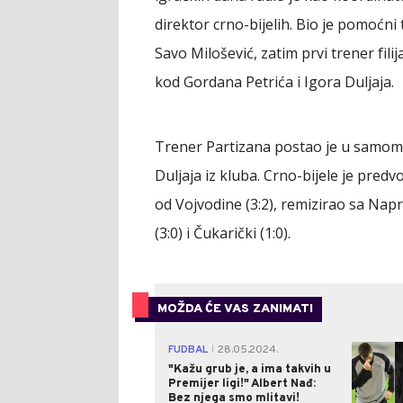
direktor crno-bijelih. Bio je pomoćn
Savo Milošević, zatim prvi trener fil
kod Gordana Petrića i Igora Duljaja.
Trener Partizana postao je u samom 
Duljaja iz kluba. Crno-bijele je pred
od Vojvodine (3:2), remizirao sa Napr
(3:0) i Čukarički (1:0).
MOŽDA ĆE VAS ZANIMATI
FUDBAL
28.05.2024.
|
"Kažu grub je, a ima takvih u
Premijer ligi!" Albert Nađ:
Bez njega smo mlitavi!