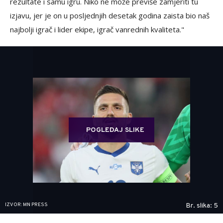
rezultate i samu igru. Niko ne može previše zamjeriti tu
izjavu, jer je on u posljednjih desetak godina zaista bio naš
najbolji igrač i lider ekipe, igrač vanrednih kvaliteta."
POGLEDAJ SLIKE
IZVOR: MN PRESS
Br. slika: 5