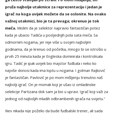
pruža najbolje utakmice za reprezentaciju i jedan je
igrač na koga uvijek možete da se oslonite. Na ovako
važnoj utakmici, bio je ta prevaga; okrenuo je tok
meča.
Mislim da je selektor napravio fantastičan potez
kada je ubacio Tadića u posljednjih pola sata meča. Sa
odmornim nogama, jer nije više u svojim najboljim
godinama, da je krenuo od početka, mnogo bi se istrošio u
prvih 25 minuta kada je Engleska dominirala i kontrolisala
igru. Tadić je ipak uvijek bio majstor fudbala i neko ko
najviše donosi kada ima loptu u nogama. I golman Rajković
je fantastičan. Pavlović je po mom mišljenju trenutno naš
najbolji igrač. On je momak koji je ušao iz omladinske
selekcije Partizana dok sam ja bio u upravi. Igrač koji važi za
jednog od najboljih mladih odbrambenih igrača na svijetu."
Iliev nikada nije poželio da bude fudbalski trener, ali sada