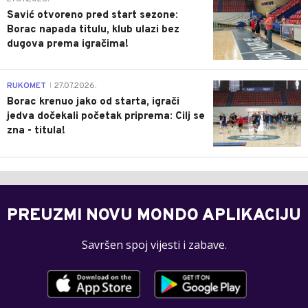
Savić otvoreno pred start sezone:
Borac napada titulu, klub ulazi bez
dugova prema igračima!
0
RUKOMET
27.07.2026.
|
Borac krenuo jako od starta, igrači
jedva dočekali početak priprema: Cilj se
zna - titula!
PREUZMI NOVU MONDO APLIKACIJU
Savršen spoj vijesti i zabave.