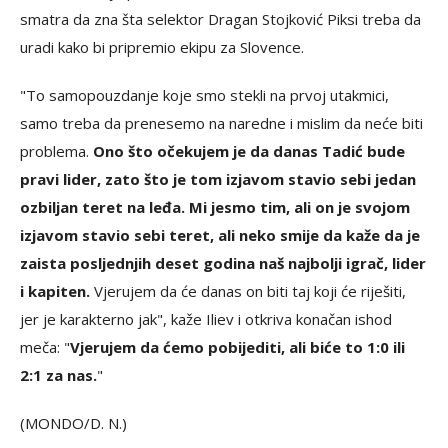
smatra da zna šta selektor Dragan Stojković Piksi treba da
uradi kako bi pripremio ekipu za Slovence.
"To samopouzdanje koje smo stekli na prvoj utakmici,
samo treba da prenesemo na naredne i mislim da neće biti
problema.
Ono što očekujem je da danas Tadić bude
pravi lider, zato što je tom izjavom stavio sebi jedan
ozbiljan teret na leđa. Mi jesmo tim, ali on je svojom
izjavom stavio sebi teret, ali neko smije da kaže da je
zaista posljednjih deset godina naš najbolji igrač, lider
i kapiten.
Vjerujem da će danas on biti taj koji će riješiti,
jer je karakterno jak", kaže Iliev i otkriva konačan ishod
meča: "
Vjerujem da ćemo pobijediti, ali biće to 1:0 ili
2:1 za nas.
"
(MONDO/D. N.)