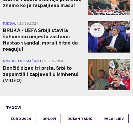
znamo ko je raspaljivao masu!
1
FUDBAL
20.06.2024.
|
BRUKA - UEFA Srbiji stavila
šahovnicu umjesto zastave:
Nastao skandal, morali hitno da
reaguju!
0
MONDO U NJEMAČKOJ
20.06.2024.
|
Dončić dizao tri prsta, Srbi to
zapamtili i zapjevali u Minhenu!
(VIDEO)
TAGOVI
EURO 2024
ORLOVI
DUŠAN TADIĆ
IVICA ILIEV