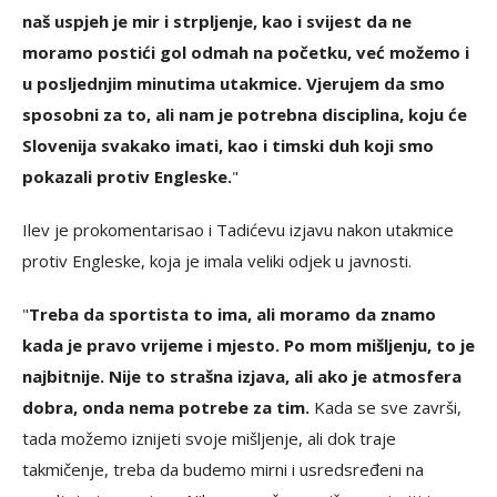
naš uspjeh je mir i strpljenje, kao i svijest da ne
moramo postići gol odmah na početku, već možemo i
u posljednjim minutima utakmice. Vjerujem da smo
sposobni za to, ali nam je potrebna disciplina, koju će
Slovenija svakako imati, kao i timski duh koji smo
pokazali protiv Engleske.
"
Ilev je prokomentarisao i Tadićevu izjavu nakon utakmice
protiv Engleske, koja je imala veliki odjek u javnosti.
"
Treba da sportista to ima, ali moramo da znamo
kada je pravo vrijeme i mjesto. Po mom mišljenju, to je
najbitnije. Nije to strašna izjava, ali ako je atmosfera
dobra, onda nema potrebe za tim.
Kada se sve završi,
tada možemo iznijeti svoje mišljenje, ali dok traje
takmičenje, treba da budemo mirni i usredsređeni na