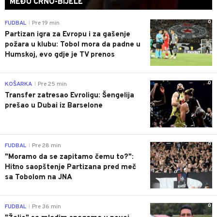
MEĐU CRNO-BIJELE
0
FUDBAL
Pre 19 min
|
Partizan igra za Evropu i za gašenje
požara u klubu: Tobol mora da padne u
Humskoj, evo gdje je TV prenos
0
KOŠARKA
Pre 25 min
|
Transfer zatresao Evroligu: Šengelija
prešao u Dubai iz Barselone
0
FUDBAL
Pre 28 min
|
"Moramo da se zapitamo čemu to?":
Hitno saopštenje Partizana pred meč
sa Tobolom na JNA
0
FUDBAL
Pre 36 min
|