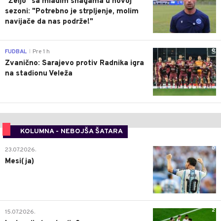
"Željo" sa mladim snagama u novoj
sezoni: "Potrebno je strpljenje, molim
navijače da nas podrže!"
0
FUDBAL
Pre 1 h
|
Zvanično: Sarajevo protiv Radnika igra
na stadionu Veleža
KOLUMNA - NEBOJŠA ŠATARA
0
23.07.2026.
Mesi(ja)
2
15.07.2026.