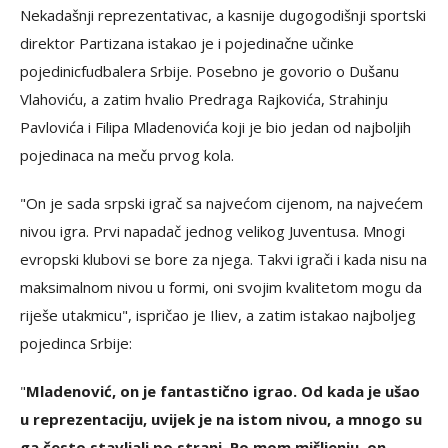
Nekadašnji reprezentativac, a kasnije dugogodišnji sportski
direktor Partizana istakao je i pojedinačne učinke
pojedinicfudbalera Srbije. Posebno je govorio o Dušanu
Vlahoviću, a zatim hvalio Predraga Rajkovića, Strahinju
Pavlovića i Filipa Mladenovića koji je bio jedan od najboljih
pojedinaca na meču prvog kola.
"On je sada srpski igrač sa najvećom cijenom, na najvećem
nivou igra. Prvi napadač jednog velikog Juventusa. Mnogi
evropski klubovi se bore za njega. Takvi igrači i kada nisu na
maksimalnom nivou u formi, oni svojim kvalitetom mogu da
riješe utakmicu", ispričao je Iliev, a zatim istakao najboljeg
pojedinca Srbije:
"
Mladenović, on je fantastično igrao. Od kada je ušao
u reprezentaciju, uvijek je na istom nivou, a mnogo su
ga često stavljali po strani. Po mom mišljenju, on