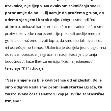
utakmica, nije lijepo. Na ovakvom takmičenju svaki
poraz umije da boli. Cilj nam je da prođemo grupu, da
odemo vjerujem i korak dalje.
Odigrali smo odličnu
utakmicu, pokazali karakter, i ono što me raduje je što smo
protiv tako velike reprezentacije pokazali poslije mnogo
godina da možemo držati loptu, da smo disciplinovani i da
mi određujemo tempo. Utakmica je donijela jednu ogromnu
dozu samopouzdanja igračima i naciji, kada je u pitanju
budućnost", kaže Iliev za emisiju "Kec na jedanaest"
televizije "K1" i dodaje:
"
Naše izmjene su bile kvalitetnije od engleskih. Bolje
smo odigrali kada smo promijenili startne igrače, tu
zaista svaka čast selektoru koji je izvršio fantastične
izmjene.
"