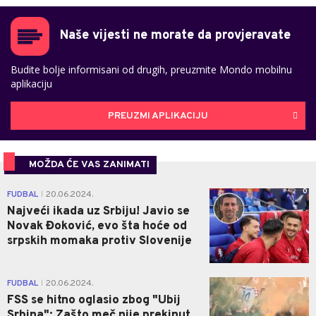
Naše vijesti ne morate da provjeravate
Budite bolje informisani od drugih, preuzmite Mondo mobilnu
aplikaciju
PREUZMI APLIKACIJU
MOŽDA ĆE VAS ZANIMATI
0
FUDBAL
20.06.2024.
|
Najveći ikada uz Srbiju! Javio se
Novak Đoković, evo šta hoće od
srpskih momaka protiv Slovenije
1
FUDBAL
20.06.2024.
|
FSS se hitno oglasio zbog "Ubij
Srbina": Zašto meč nije prekinut,