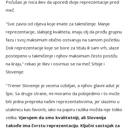
Počušao je Ivica iliev da uporedi dvije reprezentacije pred
meč.
"Sve zavisi od ciljeva koje imate za takmičenje. Manje
reprezentacije, slabijeg kvaliteta, imaju cilj da prođu grupnu
fazu i svoj maksimum obično ostvaruju na samom početku.
Dok reprezentacije koje se bore za titulu ili sam vrh, ulaze
postepeno u takmičenje i njihov maksimum često postižu
na kraju," rekao je Iliev i osvrnuo se na meč Srbije i
Slovenije:
"Trener Slovenije je veoma ozbiljan, a njihov glavni adut je
špic. Sa druge strane, mi moramo da pobijedimo i to može
biti jedna prepreka našim reprezentativcima, jer ulazimo u
utakmicu kao favoriti, iako na papiru razlika možda nije toliko
velika.
Vjerujem da smo kvalitetniji, ali Slovenija
takođe ima čvrstu reprezentaciju. Ključni sastojak za