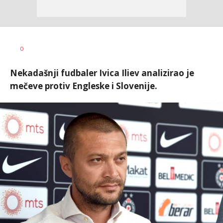
Bojan
AUTOR
0
Jakovljević
Nekadašnji fudbaler Ivica Iliev analizirao je
mečeve protiv Engleske i Slovenije.