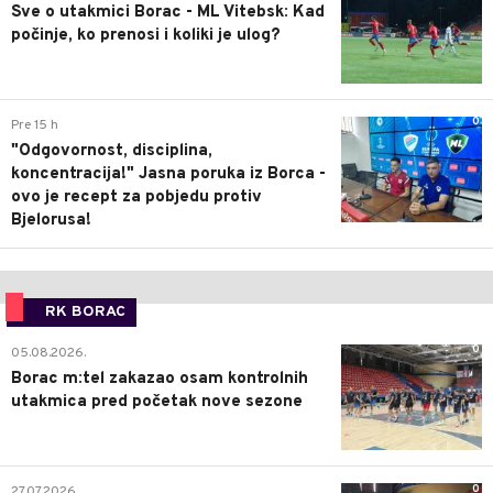
Sve o utakmici Borac - ML Vitebsk: Kad
počinje, ko prenosi i koliki je ulog?
0
Pre 15 h
"Odgovornost, disciplina,
koncentracija!" Jasna poruka iz Borca -
ovo je recept za pobjedu protiv
Bjelorusa!
RK BORAC
0
05.08.2026.
Borac m:tel zakazao osam kontrolnih
utakmica pred početak nove sezone
0
27.07.2026.