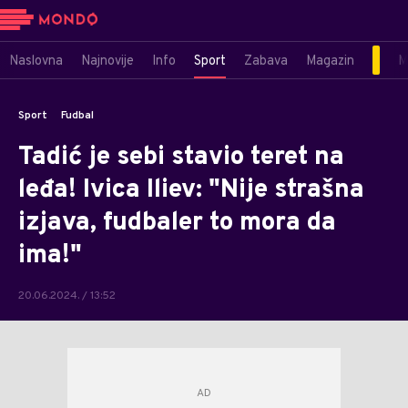
Naslovna
Najnovije
Info
Sport
Zabava
Magazin
M
Sport
Fudbal
Tadić je sebi stavio teret na
leđa! Ivica Iliev: "Nije strašna
izjava, fudbaler to mora da
ima!"
20.06.2024. / 13:52