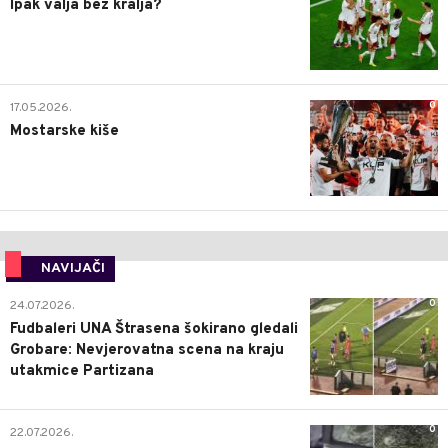
Ipak valja bez kralja?
0
17.05.2026.
Mostarske kiše
NAVIJAČI
0
24.07.2026.
Fudbaleri UNA Štrasena šokirano gledali
Grobare: Nevjerovatna scena na kraju
utakmice Partizana
0
22.07.2026.