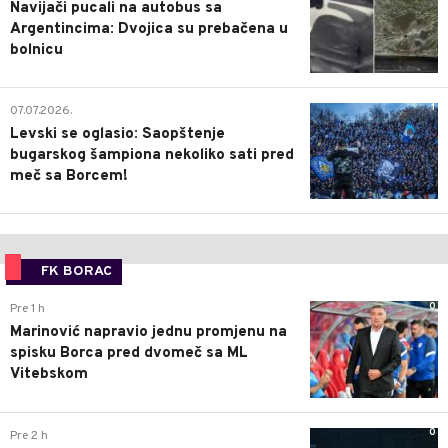
Navijači pucali na autobus sa
Argentincima: Dvojica su prebačena u
bolnicu
1
07.07.2026.
Levski se oglasio: Saopštenje
bugarskog šampiona nekoliko sati pred
meč sa Borcem!
FK BORAC
0
Pre 1 h
Marinović napravio jednu promjenu na
spisku Borca pred dvomeč sa ML
Vitebskom
0
Pre 2 h