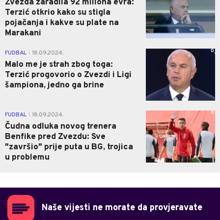
Zvezda zaradila 92 miliona evra:
Terzić otkrio kako su stigla
pojačanja i kakve su plate na
Marakani
0
FUDBAL
18.09.2024.
|
Malo me je strah zbog toga:
Terzić progovorio o Zvezdi i Ligi
šampiona, jedno ga brine
0
FUDBAL
18.09.2024.
|
Čudna odluka novog trenera
Benfike pred Zvezdu: Sve
"završio" prije puta u BG, trojica
u problemu
Naše vijesti ne morate da provjeravate