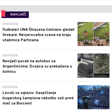
NAVIJAČI
0
24.07.2026.
Fudbaleri UNA Štrasena šokirano gledali
Grobare: Nevjerovatna scena na kraju
utakmice Partizana
0
22.07.2026.
Navijači pucali na autobus sa
Argentincima: Dvojica su prebačena u
bolnicu
1
07.07.2026.
Levski se oglasio: Saopštenje
bugarskog šampiona nekoliko sati pred
meč sa Borcem!