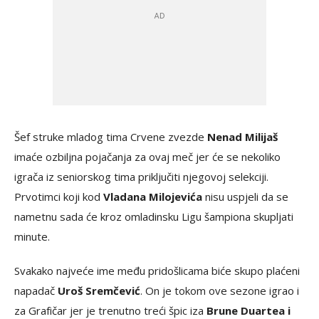
Šef struke mladog tima Crvene zvezde
Nenad Milijaš
imaće ozbiljna pojačanja za ovaj meč jer će se nekoliko
igrača iz seniorskog tima priključiti njegovoj selekciji.
Prvotimci koji kod
Vladana Milojevića
nisu uspjeli da se
nametnu sada će kroz omladinsku Ligu šampiona skupljati
minute.
Svakako najveće ime među pridošlicama biće skupo plaćeni
napadač
Uroš Sremčević
. On je tokom ove sezone igrao i
za Grafičar jer je trenutno treći špic iza
Brune Duartea i