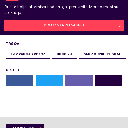
Budite bolje informisani od drugih, preuzmite Mondo mobilnu
aplikaciju
PREUZMI APLIKACIJU
TAGOVI
FK CRVENA ZVEZDA
BENFIKA
OMLADINSKI FUDBAL
PODIJELI
KOMENTARI
0