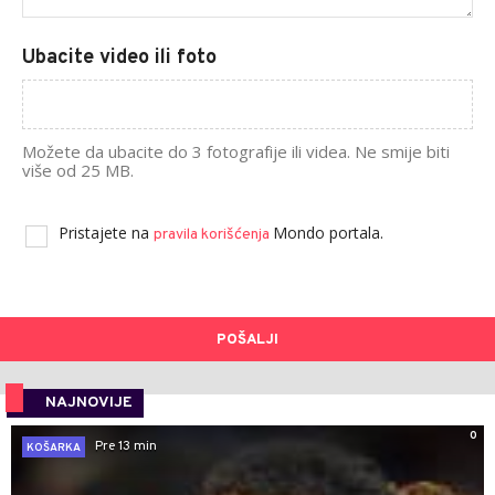
Ubacite video ili foto
Možete da ubacite do 3 fotografije ili videa. Ne smije biti
više od 25 MB.
Pristajete na
Mondo portala.
pravila korišćenja
POŠALJI
NAJNOVIJE
0
Pre 13 min
KOŠARKA