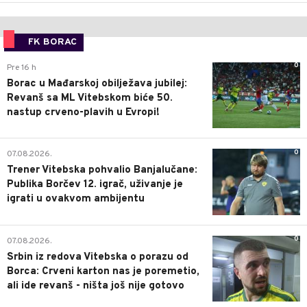
FK BORAC
0
Pre 16 h
Borac u Mađarskoj obilježava jubilej:
Revanš sa ML Vitebskom biće 50.
nastup crveno-plavih u Evropi!
0
07.08.2026.
Trener Vitebska pohvalio Banjalučane:
Publika Borčev 12. igrač, uživanje je
igrati u ovakvom ambijentu
0
07.08.2026.
Srbin iz redova Vitebska o porazu od
Borca: Crveni karton nas je poremetio,
ali ide revanš - ništa još nije gotovo