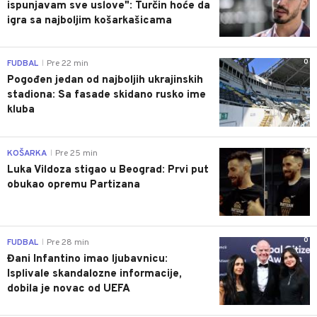
ispunjavam sve uslove": Turčin hoće da
igra sa najboljim košarkašicama
0
FUDBAL
Pre 22 min
|
Pogođen jedan od najboljih ukrajinskih
stadiona: Sa fasade skidano rusko ime
kluba
0
KOŠARKA
Pre 25 min
|
Luka Vildoza stigao u Beograd: Prvi put
obukao opremu Partizana
0
FUDBAL
Pre 28 min
|
Đani Infantino imao ljubavnicu:
Isplivale skandalozne informacije,
dobila je novac od UEFA