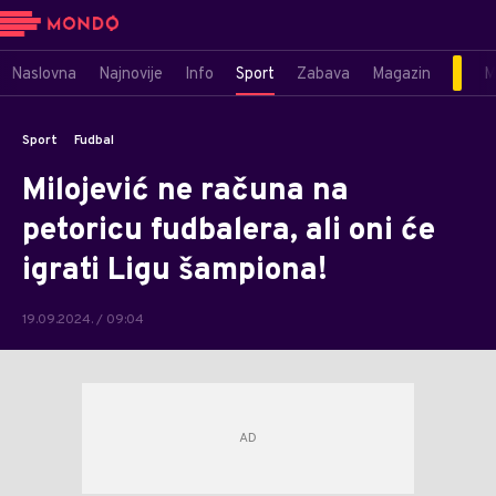
Naslovna
Najnovije
Info
Sport
Zabava
Magazin
M
Sport
Fudbal
Milojević ne računa na
petoricu fudbalera, ali oni će
igrati Ligu šampiona!
19.09.2024. / 09:04