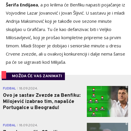
Šerifa Endijaea
, a po krilima će Benfiku napasti pojačanje iz
Vojvodine Lazar Jovanović i Jovan Šljivić. U sastavu je i mladi
Andrija Maksimović koji je takođe ove sezone minute
skupljao u Grafičaru. Tu će kao defanzivac biti i Veljko
Milosavljević, koji je prošao kompletne pripreme sa prvim
timom. Mladi štoper je dobijao i seniorske minute u dresu
Crvene zvezde, ali u ovakvoj konkurenciji i dalje nema šanse
pa će se uigravati kod Milijaša.
MOŽDA ĆE VAS ZANIMATI
0
FUDBAL
18.09.2024.
|
Ovo je sastav Zvezde za Benfiku:
Milojević izabrao tim, napašće
Portugalce u Beogradu!
0
FUDBAL
18.09.2024.
|