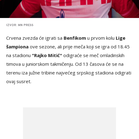
IZVOR: MN PRESS
Crvena zvezda će igrati sa
Benfikom
u prvom kolu
Lige
šampiona
ove sezone, ali prije meča koji se igra od 18.45
na stadionu
"Rajko Mitić"
odigraće se meč omladinskih
timova u juniorskom takmičenju. Od 13 časova će se na
terenu iza južne tribine najvećeg srpskog stadiona odigrati
ovaj susret.