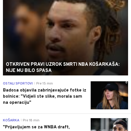
OTKRIVEN PRAVI UZROK SMRTI NBA KOŠARKAŠA:
NIJE MU BILO SPASA
0
OSTALI SPORTOVI
Pre 15 min
|
Badosa objavila zabrinjavajuće fotke iz
bolnice: "Vidjeli ste slike, morala sam
na operaciju"
0
KOŠARKA
Pre 18 min
|
"Prijavljujem se za WNBA draft,