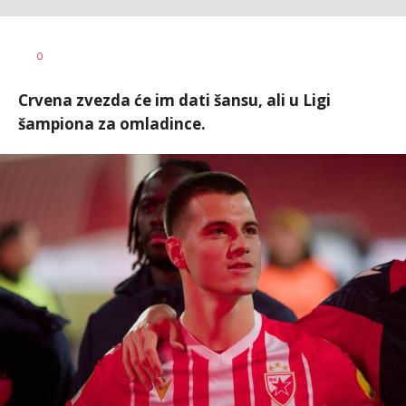
Bojan
AUTOR
0
Jakovljević
Crvena zvezda će im dati šansu, ali u Ligi
šampiona za omladince.