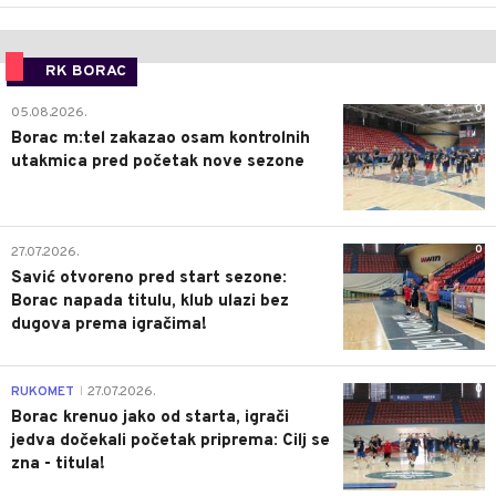
RK BORAC
0
05.08.2026.
Borac m:tel zakazao osam kontrolnih
utakmica pred početak nove sezone
0
27.07.2026.
Savić otvoreno pred start sezone:
Borac napada titulu, klub ulazi bez
dugova prema igračima!
0
RUKOMET
27.07.2026.
|
Borac krenuo jako od starta, igrači
jedva dočekali početak priprema: Cilj se
zna - titula!