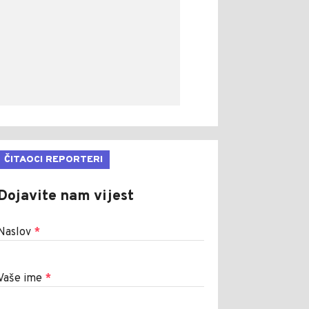
ČITAOCI REPORTERI
Dojavite nam vijest
Naslov
*
Vaše ime
*