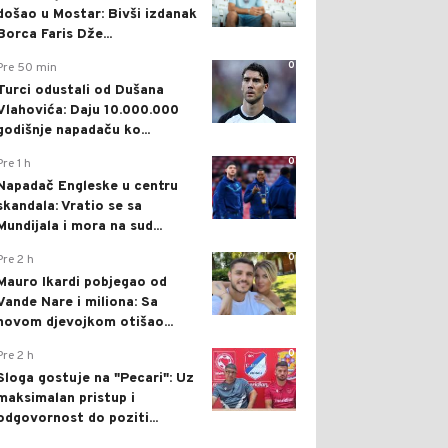
došao u Mostar: Bivši izdanak
Borca Faris Dže...
0
Pre 50 min
Turci odustali od Dušana
Vlahovića: Daju 10.000.000
godišnje napadaču ko...
0
Pre 1 h
Napadač Engleske u centru
skandala: Vratio se sa
Mundijala i mora na sud...
0
Pre 2 h
Mauro Ikardi pobjegao od
Vande Nare i miliona: Sa
novom djevojkom otišao...
0
Pre 2 h
Sloga gostuje na "Pecari": Uz
maksimalan pristup i
odgovornost do poziti...