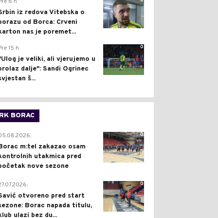
0
Pre 6 h
Srbin iz redova Vitebska o
porazu od Borca: Crveni
karton nas je poremet...
0
Pre 15 h
"Ulog je veliki, ali vjerujemo u
prolaz dalje": Sandi Ogrinec
svjestan š...
RK BORAC
0
05.08.2026.
Borac m:tel zakazao osam
kontrolnih utakmica pred
početak nove sezone
0
27.07.2026.
Savić otvoreno pred start
sezone: Borac napada titulu,
klub ulazi bez du...