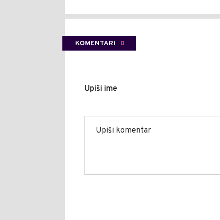
KOMENTARI
0
Upiši ime