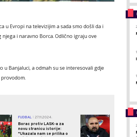
 u Evropi na televizijim a sada smo došli da i
 njega i naravno Borca. Odlično igraju ove
epo u Banjaluci, a odmah su se interesovali gdje
a provodom.
3
0
FUDBAL
27.11.2024.
|
Borac protiv LASK-a za
novu stranicu istorije:
"Ukazala nam se prilika o