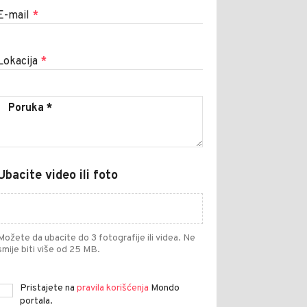
E-mail
*
Lokacija
*
Ubacite video ili foto
Možete da ubacite do 3 fotografije ili videa. Ne
smije biti više od 25 MB.
Pristajete na
pravila korišćenja
Mondo
portala.