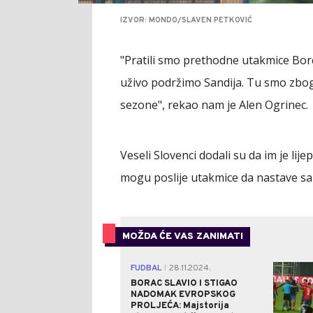
IZVOR: MONDO/SLAVEN PETKOVIĆ
"Pratili smo prethodne utakmice Borca
uživo podržimo Sandija. Tu smo zbog
sezone", rekao nam je Alen Ogrinec.
Veseli Slovenci dodali su da im je lij
mogu poslije utakmice da nastave s
MOŽDA ĆE VAS ZANIMATI
FUDBAL
28.11.2024.
|
BORAC SLAVIO I STIGAO
NADOMAK EVROPSKOG
PROLJEĆA: Majstorija