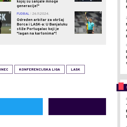
kojoj su sanjale mnoge
generacije!"
0
0
FUDBAL
26.11.2024.
|
Određen arbitar za okršaj
Borca i LASK-a: U Banjaluku
stiže Portugalac koji je
"lagan na kartonima"!
INEC
KONFERENCIJSKA LIGA
LASK