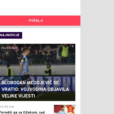
POŠALJI
NAJNOVIJE
0
Pre 35 min
SLOBODAN MEDOJEVIĆ SE
VRATIO: VOJVODINA OBJAVILA
VELIKE VIJESTI
0
Pre 40 min
Poredili ga sa Džekom, sad