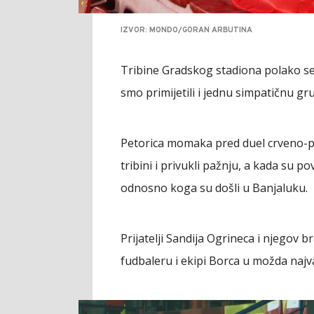
IZVOR: MONDO/GORAN ARBUTINA
Tribine Gradskog stadiona polako 
smo primijetili i jednu simpatičnu gr
Petorica momaka pred duel crveno-pl
tribini i privukli pažnju, a kada su p
odnosno koga su došli u Banjaluku.
Prijatelji Sandija Ogrineca i njegov
fudbaleru i ekipi Borca u možda najv