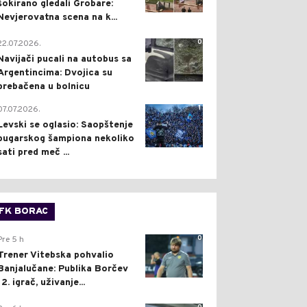
šokirano gledali Grobare:
Nevjerovatna scena na k...
0
22.07.2026.
Navijači pucali na autobus sa
Argentincima: Dvojica su
prebačena u bolnicu
1
07.07.2026.
Levski se oglasio: Saopštenje
bugarskog šampiona nekoliko
sati pred meč ...
FK BORAC
0
Pre 5 h
Trener Vitebska pohvalio
Banjalučane: Publika Borčev
12. igrač, uživanje...