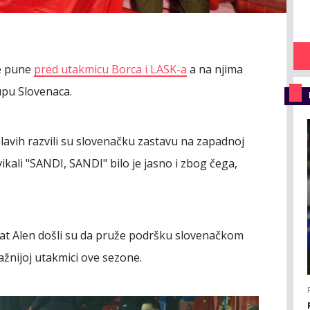
se pune
pred utakmicu Borca i LASK-a
a na njima
upu Slovenaca.
avih razvili su slovenačku zastavu na zapadnoj
ovikali "SANDI, SANDI" bilo je jasno i zbog čega,
 brat Alen došli su da pruže podršku slovenačkom
ažnijoj utakmici ove sezone.