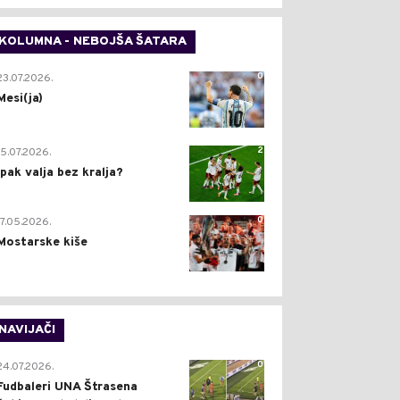
KOLUMNA - NEBOJŠA ŠATARA
0
23.07.2026.
Mesi(ja)
2
15.07.2026.
Ipak valja bez kralja?
0
17.05.2026.
Mostarske kiše
NAVIJAČI
0
24.07.2026.
Fudbaleri UNA Štrasena