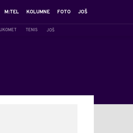
M:TEL
KOLUMNE
FOTO
JOŠ
UKOMET
TENIS
JOŠ