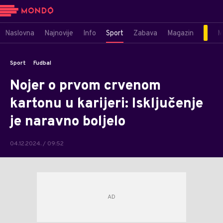
Naslovna
Najnovije
Info
Sport
Zabava
Magazin
M
Sport
Fudbal
Nojer o prvom crvenom
kartonu u karijeri: Isključenje
je naravno boljelo
04.12.2024. / 09:52