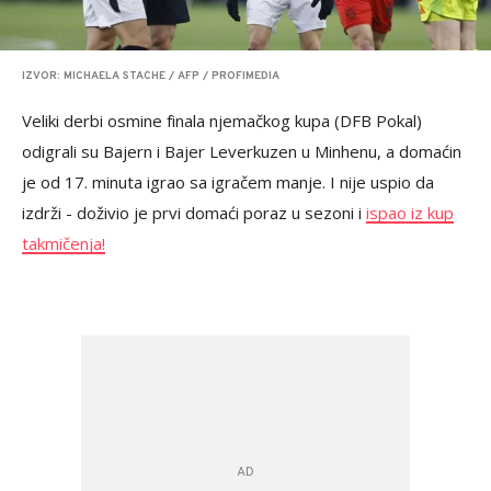
IZVOR: MICHAELA STACHE / AFP / PROFIMEDIA
Veliki derbi osmine finala njemačkog kupa (DFB Pokal)
odigrali su Bajern i Bajer Leverkuzen u Minhenu, a domaćin
je od 17. minuta igrao sa igračem manje. I nije uspio da
izdrži - doživio je prvi domaći poraz u sezoni i
ispao iz kup
takmičenja!