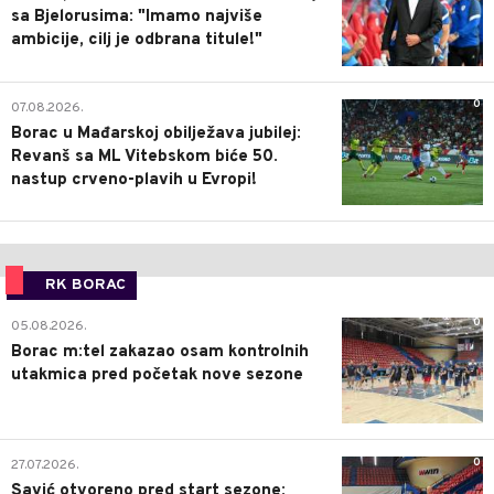
sa Bjelorusima: "Imamo najviše
ambicije, cilj je odbrana titule!"
0
07.08.2026.
Borac u Mađarskoj obilježava jubilej:
Revanš sa ML Vitebskom biće 50.
nastup crveno-plavih u Evropi!
RK BORAC
0
05.08.2026.
Borac m:tel zakazao osam kontrolnih
utakmica pred početak nove sezone
0
27.07.2026.
Savić otvoreno pred start sezone: