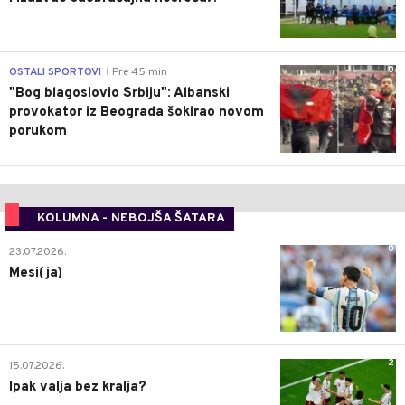
0
OSTALI SPORTOVI
Pre 45 min
|
"Bog blagoslovio Srbiju": Albanski
provokator iz Beograda šokirao novom
porukom
KOLUMNA - NEBOJŠA ŠATARA
0
23.07.2026.
Mesi(ja)
2
15.07.2026.
Ipak valja bez kralja?