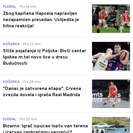
0
FUDBAL
Pre 16 min
|
Zbog kapitena Hapoela napravljen
nezapamćen presedan: Uslijedila je
hitna reakcija!
0
KOŠARKA
Pre 23 min
|
Stiže pojačanje iz Poljske: Bivši centar
Igokee m:tel novo lice u dresu
Budućnosti
0
KOŠARKA
Pre 28 min
|
"Danas je zatvorena etapa": Crvena
zvezda dovela i igrača Real Madrida
0
FUDBAL
Pre 33 min
|
Bizarno: Igrač ispucao loptu van terena
i izazvao saobraćajnu nesreću!?