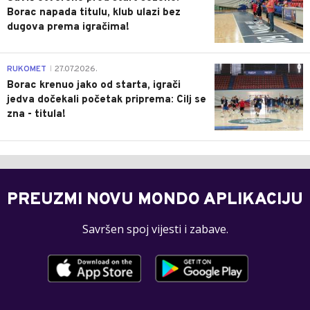
Borac napada titulu, klub ulazi bez
dugova prema igračima!
0
RUKOMET
27.07.2026.
|
Borac krenuo jako od starta, igrači
jedva dočekali početak priprema: Cilj se
zna - titula!
PREUZMI NOVU MONDO APLIKACIJU
Savršen spoj vijesti i zabave.