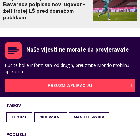
Bavaraca potpisao novi ugovor -
želi trofej LŠ pred domaćom
publikom!
Naše vijesti ne morate da provjeravate
Budite bolje informisani od drugih, preuzmite Mondo mobilnu
aplikaciju
PREUZMI APLIKACIJU
TAGOVI
FUDBAL
DFB POKAL
MANUEL NOJER
PODIJELI