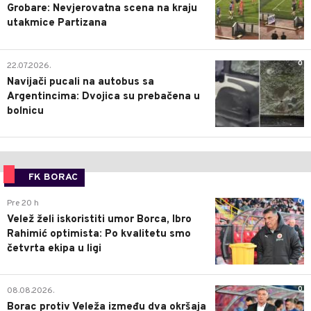
Grobare: Nevjerovatna scena na kraju
utakmice Partizana
0
22.07.2026.
Navijači pucali na autobus sa
Argentincima: Dvojica su prebačena u
bolnicu
FK BORAC
0
Pre 20 h
Velež želi iskoristiti umor Borca, Ibro
Rahimić optimista: Po kvalitetu smo
četvrta ekipa u ligi
0
08.08.2026.
Borac protiv Veleža između dva okršaja