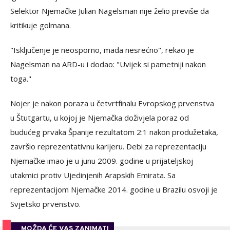
Selektor Njemačke Julian Nagelsman nije želio previše da
kritikuje golmana.
"Isključenje je neosporno, mada nesrećno", rekao je
Nagelsman na ARD-u i dodao: "Uvijek si pametniji nakon
toga."
Nojer je nakon poraza u četvrtfinalu Evropskog prvenstva
u Štutgartu, u kojoj je Njemačka doživjela poraz od
budućeg prvaka Španije rezultatom 2:1 nakon produžetaka,
završio reprezentativnu karijeru. Debi za reprezentaciju
Njemačke imao je u junu 2009. godine u prijateljskoj
utakmici protiv Ujedinjenih Arapskih Emirata. Sa
reprezentacijom Njemačke 2014. godine u Brazilu osvoji je
Svjetsko prvenstvo.
MOŽDA ĆE VAS ZANIMATI