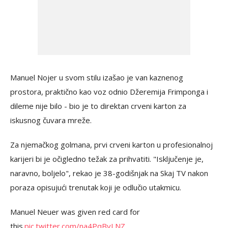
Manuel Nojer u svom stilu izašao je van kaznenog
prostora, praktično kao voz odnio Džeremija Frimponga i
dileme nije bilo - bio je to direktan crveni karton za
iskusnog čuvara mreže.
Za njemačkog golmana, prvi crveni karton u profesionalnoj
karijeri bi je očigledno težak za prihvatiti. "Isključenje je,
naravno, boljelo", rekao je 38-godišnjak na Skaj TV nakon
poraza opisujući trenutak koji je odlučio utakmicu.
Manuel Neuer was given red card for
this.
pic.twitter.com/na4PqBvLNZ