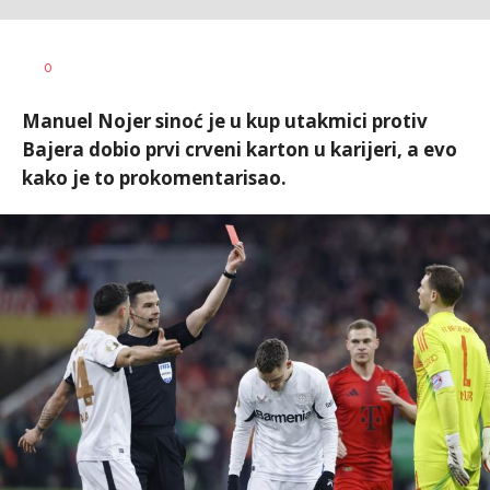
Haris
AUTOR
0
Krhalić
Manuel Nojer sinoć je u kup utakmici protiv
Bajera dobio prvi crveni karton u karijeri, a evo
kako je to prokomentarisao.