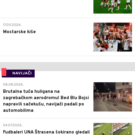
0
17.05.2026.
Mostarske kiše
NAVIJAČI
0
08.08.2026.
Brutalna tuča huligana na
zagrebačkom aerodromu! Bed Blu Bojsi
napravili sačekušu, navijači padali po
automobilima
0
24.07.2026.
Fudbaleri UNA Štrasena šokirano gledali