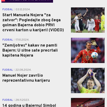
0
FUDBAL
03.12.2024.
|
Start Manuela Nojera "za
zatvor": Pogledajte zbog čega
golman Bajerna dobio PRVI
crveni karton u karijeri! (VIDEO)
0
FUDBAL
17.10.2024.
|
"Zemljotres" kakav ne pamti
Bajern: U sitne sate precrtali
kapitena Nojera
0
FUDBAL
22.08.2024.
|
Manuel Nojer završio
reprezentativnu karijeru
0
FUDBAL
28.11.2023.
|
14 godina u Bajernu! Simbol