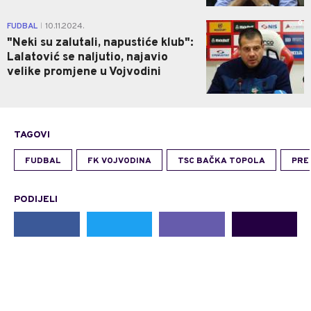
0
FUDBAL
10.11.2024.
|
"Neki su zalutali, napustiće klub":
Lalatović se naljutio, najavio
velike promjene u Vojvodini
TAGOVI
FUDBAL
FK VOJVODINA
TSC BAČKA TOPOLA
PRE
PODIJELI