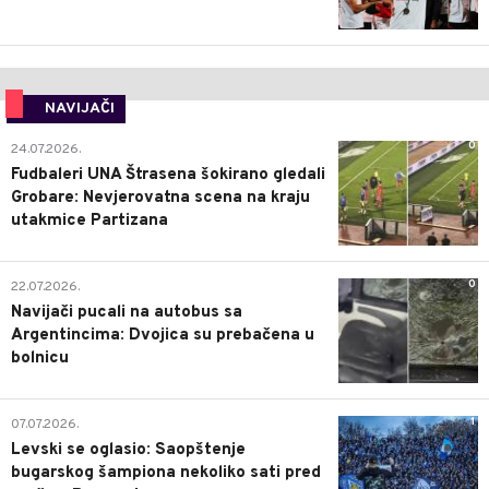
NAVIJAČI
0
24.07.2026.
Fudbaleri UNA Štrasena šokirano gledali
Grobare: Nevjerovatna scena na kraju
utakmice Partizana
0
22.07.2026.
Navijači pucali na autobus sa
Argentincima: Dvojica su prebačena u
bolnicu
1
07.07.2026.
Levski se oglasio: Saopštenje
bugarskog šampiona nekoliko sati pred