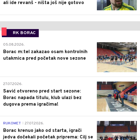
ali ide revanš - ništa još nije gotovo
RK BORAC
0
05.08.2026.
Borac m:tel zakazao osam kontrolnih
utakmica pred početak nove sezone
0
27.07.2026.
Savić otvoreno pred start sezone:
Borac napada titulu, klub ulazi bez
dugova prema igračima!
0
RUKOMET
27.07.2026.
|
Borac krenuo jako od starta, igrači
jedva dočekali početak priprema: Cilj se