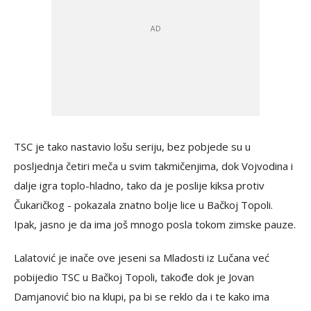
TSC je tako nastavio lošu seriju, bez pobjede su u
posljednja četiri meča u svim takmičenjima, dok Vojvodina i
dalje igra toplo-hladno, tako da je poslije kiksa protiv
Čukaričkog - pokazala znatno bolje lice u Bačkoj Topoli.
Ipak, jasno je da ima još mnogo posla tokom zimske pauze.
Lalatović je inače ove jeseni sa Mladosti iz Lučana već
pobijedio TSC u Bačkoj Topoli, takođe dok je Jovan
Damjanović bio na klupi, pa bi se reklo da i te kako ima