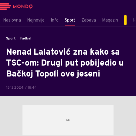
Naslovna
Najnovije
Info
Sport
Zabava
Magazin
M
Sport
Fudbal
Nenad Lalatović zna kako sa
TSC-om: Drugi put pobijedio u
Bačkoj Topoli ove jeseni
15.12.2024. / 18:44