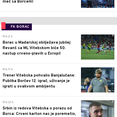
meč sa Borcem!
FK BORAC
0
Pre 2 h
Borac u Mađarskoj obilježava jubilej:
Revanš sa ML Vitebskom biće 50.
nastup crveno-plavih u Evropi!
0
Pre 11 h
Trener Vitebska pohvalio Banjalučane:
Publika Borčev 12. igrač, uživanje je
igrati u ovakvom ambijentu
0
Pre 12 h
Srbin iz redova Vitebska o porazu od
Borca: Crveni karton nas je poremetio,