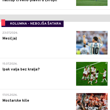
nastup crveno-plavih u Evropi!
KOLUMNA - NEBOJŠA ŠATARA
0
23.07.2026.
Mesi(ja)
2
15.07.2026.
Ipak valja bez kralja?
0
17.05.2026.
Mostarske kiše