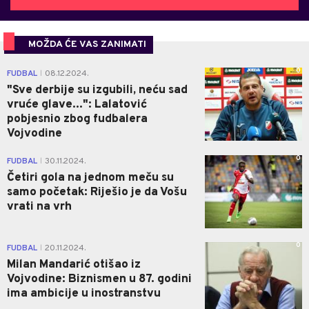
MOŽDA ĆE VAS ZANIMATI
0
FUDBAL
08.12.2024.
|
"Sve derbije su izgubili, neću sad
vruće glave...": Lalatović
pobjesnio zbog fudbalera
Vojvodine
0
FUDBAL
30.11.2024.
|
Četiri gola na jednom meču su
samo početak: Riješio je da Vošu
vrati na vrh
0
FUDBAL
20.11.2024.
|
Milan Mandarić otišao iz
Vojvodine: Biznismen u 87. godini
ima ambicije u inostranstvu