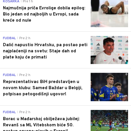
0
KOŠARKA
Pre 1 h
|
Najmučnija priča Evrolige dobila epilog:
Bio jedan od najboljih u Evropi, sada
kreće od nule
0
FUDBAL
Pre 2 h
|
Dalić napustio Hrvatsku, pa postao peti
najplaćeniji na svetu: Staje dah od
plate koju će primati
0
FUDBAL
Pre 2 h
|
Reprezentativac BiH predstavljen u
novom klubu: Samed Baždar u Belgiji,
potpisao petogodišnji ugovor!
0
FUDBAL
Pre 2 h
|
Borac u Mađarskoj obilježava jubilej:
Revanš sa ML Vitebskom biće 50.