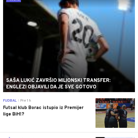
SAŠA LUKIĆ ZAVRŠIO MILIONSKI TRANSFER:
ENGLEZI OBJAVILI DA JE SVE GOTOVO
0
FUDBAL
Pre 1 h
|
Futsal klub Borac istupio iz Premijer
lige BiH!?