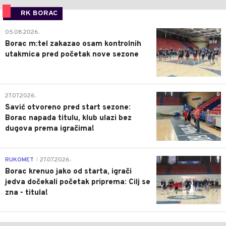
RK BORAC
0
05.08.2026.
Borac m:tel zakazao osam kontrolnih
utakmica pred početak nove sezone
0
27.07.2026.
Savić otvoreno pred start sezone:
Borac napada titulu, klub ulazi bez
dugova prema igračima!
0
RUKOMET
27.07.2026.
|
Borac krenuo jako od starta, igrači
jedva dočekali početak priprema: Cilj se
zna - titula!