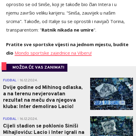
oprostio se od Siniše, koji je takođe bio član Intera i u
njemu završio veliku karijeru. "Siniša, zauvijek u našim
srcima". Takođe, od Italije su se oprostili i navijači Torina,
transparentom: "
Ratnik nikada ne umire
".
Pratite sve sportske vijesti na jednom mjestu, budite
dio
Mondo sportske zajednice na Viberu!
MOŽDA ĆE VAS ZANIMATI
0
FUDBAL
16.12.2024.
|
Dvije godine od Mihinog odlaska,
a na terenu nevjerovatan
rezultat na meču dva njegova
kluba: Inter demolirao Lacio!
0
FUDBAL
16.12.2024.
|
Cijeli stadion se poklonio Siniši
Mihajloviću: Lacio i Inter igrali na