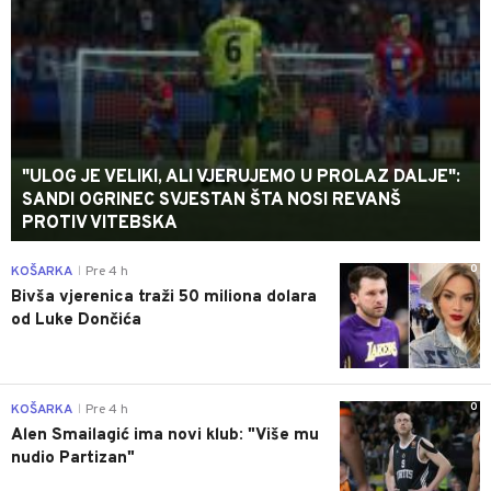
"ULOG JE VELIKI, ALI VJERUJEMO U PROLAZ DALJE":
SANDI OGRINEC SVJESTAN ŠTA NOSI REVANŠ
PROTIV VITEBSKA
0
KOŠARKA
Pre 4 h
|
Bivša vjerenica traži 50 miliona dolara
od Luke Dončića
0
KOŠARKA
Pre 4 h
|
Alen Smailagić ima novi klub: "Više mu
nudio Partizan"