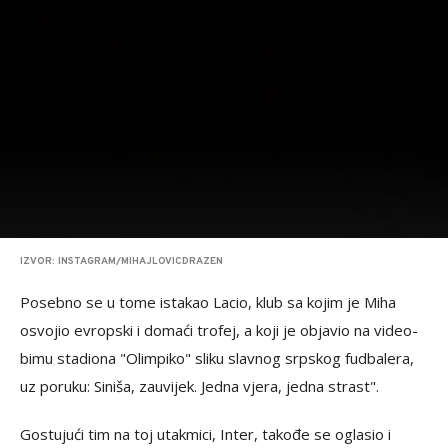
IZVOR: INSTAGRAM/MIHAJLOVICDRAZEN
Posebno se u tome istakao Lacio, klub sa kojim je Miha
osvojio evropski i domaći trofej, a koji je objavio na video-
bimu stadiona "Olimpiko" sliku slavnog srpskog fudbalera,
uz poruku: Siniša, zauvijek. Jedna vjera, jedna strast".
Gostujući tim na toj utakmici, Inter, takođe se oglasio i