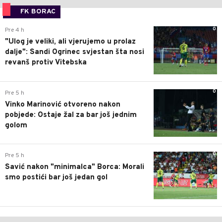
FK BORAC
0
Pre 4 h
"Ulog je veliki, ali vjerujemo u prolaz
dalje": Sandi Ogrinec svjestan šta nosi
revanš protiv Vitebska
0
Pre 5 h
Vinko Marinović otvoreno nakon
pobjede: Ostaje žal za bar još jednim
golom
0
Pre 5 h
Savić nakon "minimalca" Borca: Morali
smo postići bar još jedan gol