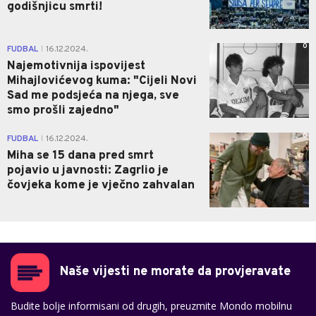
godišnjicu smrti!
0
FUDBAL
16.12.2024.
|
Najemotivnija ispovijest
Mihajlovićevog kuma: "Cijeli Novi
Sad me podsjeća na njega, sve
smo prošli zajedno"
0
FUDBAL
16.12.2024.
|
Miha se 15 dana pred smrt
pojavio u javnosti: Zagrlio je
čovjeka kome je vječno zahvalan
Naše vijesti ne morate da provjeravate
Budite bolje informisani od drugih, preuzmite Mondo mobilnu