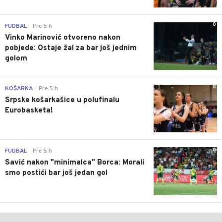
0
FUDBAL
Pre 5 h
|
Vinko Marinović otvoreno nakon
pobjede: Ostaje žal za bar još jednim
golom
0
KOŠARKA
Pre 5 h
|
Srpske košarkašice u polufinalu
Eurobasketa!
0
FUDBAL
Pre 5 h
|
Savić nakon "minimalca" Borca: Morali
smo postići bar još jedan gol