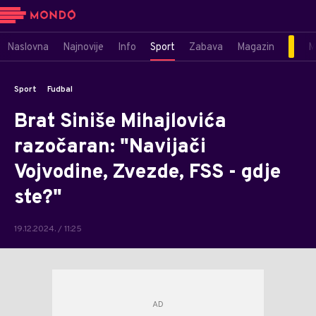
Naslovna
Najnovije
Info
Sport
Zabava
Magazin
M
Sport
Fudbal
Brat Siniše Mihajlovića
razočaran: "Navijači
Vojvodine, Zvezde, FSS - gdje
ste?"
19.12.2024. / 11:25