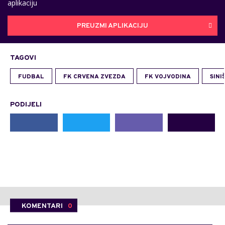
aplikaciju
PREUZMI APLIKACIJU
TAGOVI
FUDBAL
FK CRVENA ZVEZDA
FK VOJVODINA
SINI
PODIJELI
KOMENTARI
0