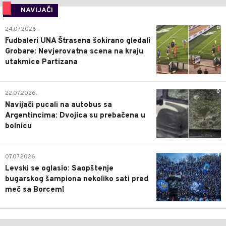
NAVIJAČI
0
24.07.2026.
Fudbaleri UNA Štrasena šokirano gledali
Grobare: Nevjerovatna scena na kraju
utakmice Partizana
0
22.07.2026.
Navijači pucali na autobus sa
Argentincima: Dvojica su prebačena u
bolnicu
1
07.07.2026.
Levski se oglasio: Saopštenje
bugarskog šampiona nekoliko sati pred
meč sa Borcem!