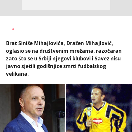
Dragan
AUTOR
0
Šutvić
Brat Siniše Mihajlovića, Dražen Mihajlović,
oglasio se na društvenim mrežama, razočaran
zato što se u Srbiji njegovi klubovi i Savez nisu
javno sjetili godišnjice smrti fudbalskog
velikana.