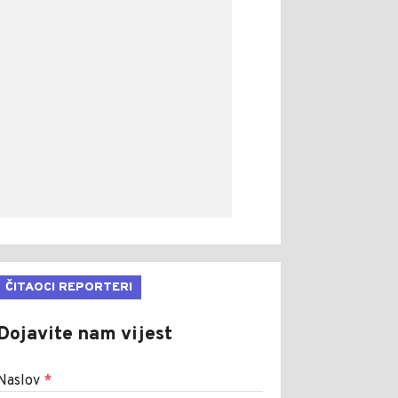
ČITAOCI REPORTERI
Dojavite nam vijest
Naslov
*