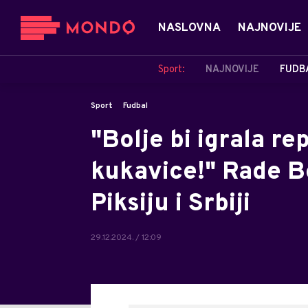
NASLOVNA
NAJNOVIJE
Sport:
NAJNOVIJE
FUDB
Sport
Fudbal
"Bolje bi igrala r
kukavice!" Rade B
Piksiju i Srbiji
29.12.2024. / 12:09