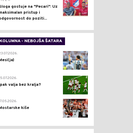
Pre 2 h
Sloga gostuje na "Pecari": Uz
maksimalan pristup i
odgovornost do poziti...
KOLUMNA - NEBOJŠA ŠATARA
0
23.07.2026.
Mesi(ja)
2
15.07.2026.
Ipak valja bez kralja?
0
17.05.2026.
Mostarske kiše