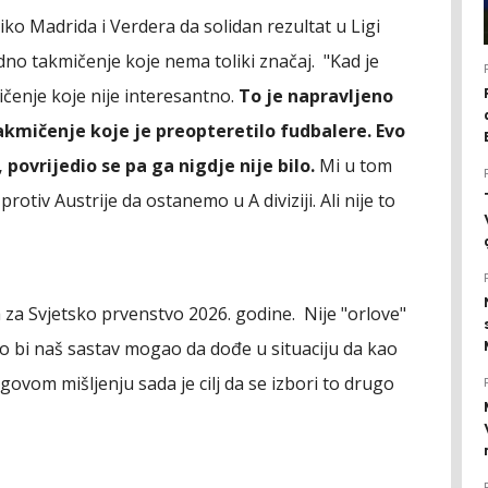
ko Madrida i Verdera da solidan rezultat u Ligi
edno takmičenje koje nema toliki značaj. "Kad je
mičenje koje nije interesantno.
To je napravljeno
kmičenje koje je preopteretilo fudbalere. Evo
povrijedio se pa ga nigdje nije bilo.
Mi u tom
tiv Austrije da ostanemo u A diviziji. Ali nije to
 za Svjetsko prvenstvo 2026. godine. Nije "orlove"
ko bi naš sastav mogao da dođe u situaciju da kao
govom mišljenju sada je cilj da se izbori to drugo