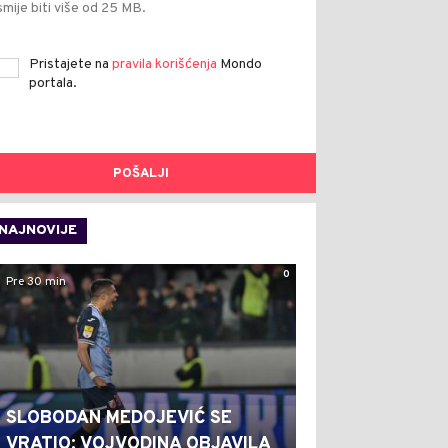
smije biti više od 25 MB.
Pristajete na
pravila korišćenja
Mondo
portala.
POŠALJI
NAJNOVIJE
0
Pre 30 min
SLOBODAN MEDOJEVIĆ SE
VRATIO: VOJVODINA OBJAVILA