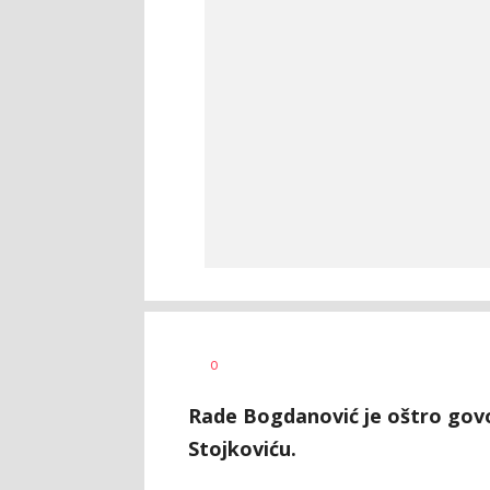
0
Rade Bogdanović je oštro govor
Stojkoviću.