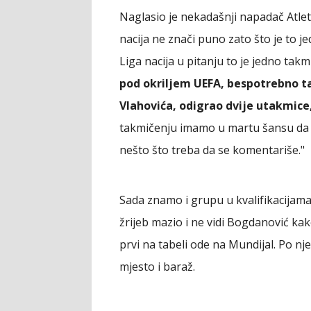
Naglasio je nekadašnji napadač Atleti
nacija ne znači puno zato što je to j
Liga nacija u pitanju to je jedno tak
pod okriljem UEFA, bespotrebno ta
Vlahovića, odigrao dvije utakmice, 
takmičenju imamo u martu šansu da pro
nešto što treba da se komentariše."
Sada znamo i grupu u kvalifikacijama
žrijeb mazio i ne vidi Bogdanović ka
prvi na tabeli ode na Mundijal. Po nje
mjesto i baraž.