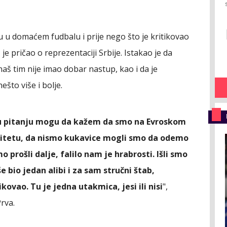
ju u domaćem fudbalu i prije nego što je kritikovao
 pričao o reprezentaciji Srbije. Istakao je da
š tim nije imao dobar nastup, kao i da je
ešto više i bolje.
 u pitanju mogu da kažem da smo na Evroskom
valitetu, da nismo kukavice mogli smo da odemo
mo prošli dalje, falilo nam je hrabrosti. Išli smo
e bio jedan alibi i za sam stručni štab,
zikovao. Tu je jedna utakmica, jesi ili nisi
",
Prva.