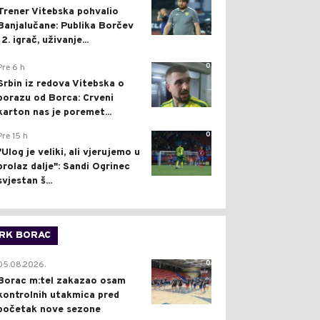
Trener Vitebska pohvalio
Banjalučane: Publika Borčev
12. igrač, uživanje...
0
Pre 6 h
Srbin iz redova Vitebska o
porazu od Borca: Crveni
karton nas je poremet...
0
Pre 15 h
"Ulog je veliki, ali vjerujemo u
prolaz dalje": Sandi Ogrinec
svjestan š...
RK BORAC
0
05.08.2026.
Borac m:tel zakazao osam
kontrolnih utakmica pred
početak nove sezone