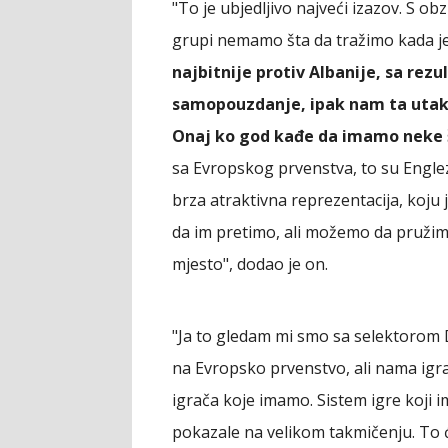
"To je ubjedljivo najveći izazov. S ob
grupi nemamo šta da tražimo kada je
najbitnije protiv Albanije, sa rez
samopouzdanje, ipak nam ta utakm
Onaj ko god kađe da imamo neke 
sa Evropskog prvenstva, to su Englezi
brza atraktivna reprezentacija, koju
da im pretimo, ali možemo da pružim
mjesto", dodao je on.
"Ja to gledam mi smo sa selektorom 
na Evropsko prvenstvo, ali nama igra
igrača koje imamo. Sistem igre koji im
pokazale na velikom takmičenju. To 