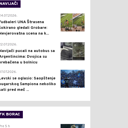
NAVIJAČI
0
24.07.2026.
Fudbaleri UNA Štrasena
šokirano gledali Grobare:
Nevjerovatna scena na k...
0
22.07.2026.
Navijači pucali na autobus sa
Argentincima: Dvojica su
prebačena u bolnicu
1
07.07.2026.
Levski se oglasio: Saopštenje
bugarskog šampiona nekoliko
sati pred meč ...
FK BORAC
0
Pre 5 h