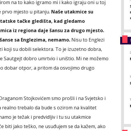
zirom na to kako igramo mi i kako igraju oni u toj
 prvo mjesto u pitanju.
Naše utakmice su
ultatske tačke gledišta, kad gledamo
ica iz regiona daje šansu za drugo mjesto.
šanse sa Englezima, nemamo.
Nisu to Englezi
 koji su dobili selektora. To je izuzetno dobra,
 je Sautgejt dobro umrtvio i uništio. Mi ne možemo
o dobar otpor, a pritom da osvojimo drugo
Draganom Stojkovićem smo prošli i na Svjetsko i
 realno trebalo da bude s ozirom na kvalitet
amo je težak i predvidljiv i tu su utakmice
će biti jako teško, ne usuđujem se da kažem, ako