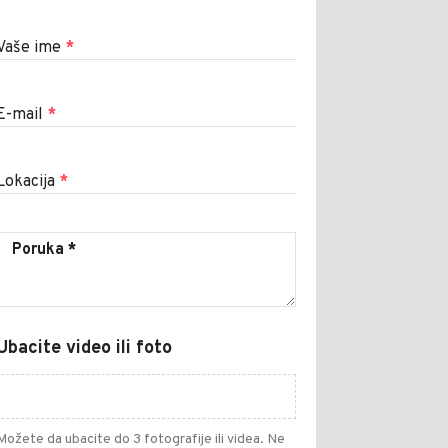
Vaše ime
*
E-mail
*
Lokacija
*
Ubacite video ili foto
Možete da ubacite do 3 fotografije ili videa. Ne