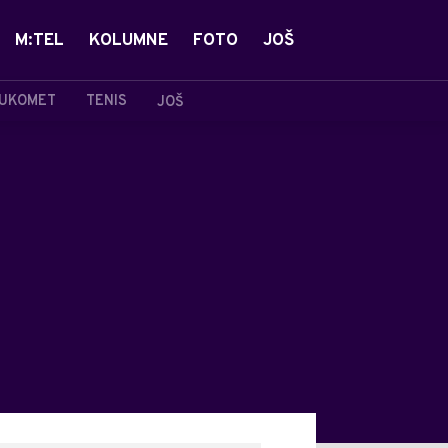
M:TEL
KOLUMNE
FOTO
JOŠ
UKOMET
TENIS
JOŠ