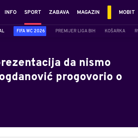
INFO
SPORT
ZABAVA
MAGAZIN
MOBIT
AL
FIFA WC 2026
PREMIJER LIGA BIH
KOŠARKA
R
eprezentacija da nismo
ogdanović progovorio o