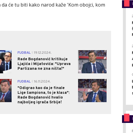
da će tu biti kako narod kaže 'Kom obojci, kom
0
0
FUDBAL
19.12.2024.
|
Rade Bogdanović kritikuje
Ljajića i Mijatovića: "Uprava
Partizana ne zna ništa!"
0
0
FUDBAL
16.11.2024.
|
"Odigrao kao da je finale
Lige šampiona, to je klasa":
Rade Bogdanović hvalio
najboljeg igrača Srbije!