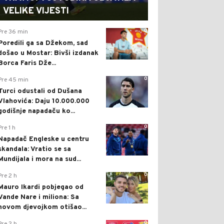
VELIKE VIJESTI
0
Pre 36 min
Poredili ga sa Džekom, sad
došao u Mostar: Bivši izdanak
Borca Faris Dže...
0
Pre 45 min
Turci odustali od Dušana
Vlahovića: Daju 10.000.000
godišnje napadaču ko...
0
Pre 1 h
Napadač Engleske u centru
skandala: Vratio se sa
Mundijala i mora na sud...
0
Pre 2 h
Mauro Ikardi pobjegao od
Vande Nare i miliona: Sa
novom djevojkom otišao...
0