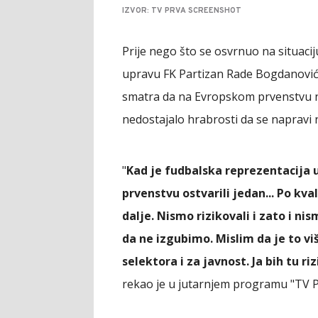
IZVOR: TV PRVA SCREENSHOT
Prije nego što se osvrnuo na situaci
upravu FK Partizan Rade Bogdanović je
smatra da na Evropskom prvenstvu na
nedostajalo hrabrosti da se napravi n
"
Kad je fudbalska reprezentacija
prvenstvu ostvarili jedan... Po k
dalje. Nismo rizikovali i zato i nis
da ne izgubimo. Mislim da je to viš
selektora i za javnost. Ja bih tu ri
rekao je u jutarnjem programu "TV 