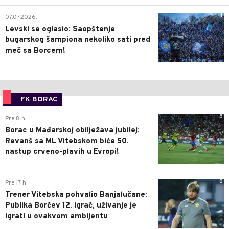
1
07.07.2026.
Levski se oglasio: Saopštenje
bugarskog šampiona nekoliko sati pred
meč sa Borcem!
FK BORAC
0
Pre 8 h
Borac u Mađarskoj obilježava jubilej:
Revanš sa ML Vitebskom biće 50.
nastup crveno-plavih u Evropi!
0
Pre 17 h
Trener Vitebska pohvalio Banjalučane:
Publika Borčev 12. igrač, uživanje je
igrati u ovakvom ambijentu