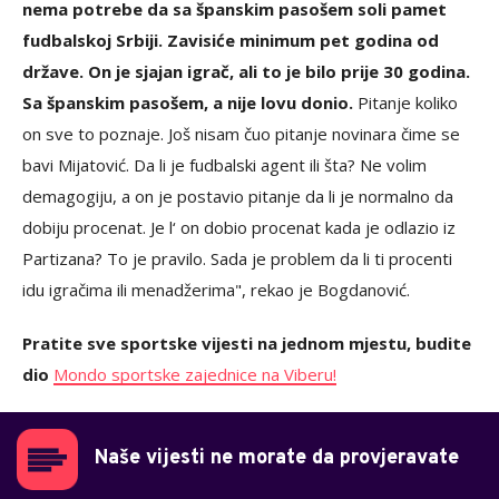
nema potrebe da sa španskim pasošem soli pamet
fudbalskoj Srbiji. Zavisiće minimum pet godina od
države. On je sjajan igrač, ali to je bilo prije 30 godina.
Sa španskim pasošem, a nije lovu donio.
Pitanje koliko
on sve to poznaje. Još nisam čuo pitanje novinara čime se
bavi Mijatović. Da li je fudbalski agent ili šta? Ne volim
demagogiju, a on je postavio pitanje da li je normalno da
dobiju procenat. Je l‘ on dobio procenat kada je odlazio iz
Partizana? To je pravilo. Sada je problem da li ti procenti
idu igračima ili menadžerima", rekao je Bogdanović.
Pratite sve sportske vijesti na jednom mjestu, budite
dio
Mondo sportske zajednice na Viberu!
Naše vijesti ne morate da provjeravate