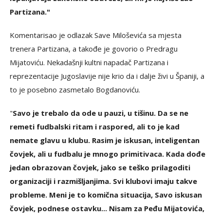
Partizana."
Komentarisao je odlazak Save Miloševića sa mjesta
trenera Partizana, a takođe je govorio o Predragu
Mijatoviću. Nekadašnji kultni napadač Partizana i
reprezentacije Jugoslavije nije krio da i dalje živi u Španiji, a
to je posebno zasmetalo Bogdanoviću.
"
Savo je trebalo da ode u pauzi, u tišinu. Da se ne
remeti fudbalski ritam i raspored, ali to je kad
nemate glavu u klubu. Rasim je iskusan, inteligentan
čovjek, ali u fudbalu je mnogo primitivaca. Kada dođe
jedan obrazovan čovjek, jako se teško prilagoditi
organizaciji i razmišljanjima. Svi klubovi imaju takve
probleme. Meni je to komična situacija, Savo iskusan
čovjek, podnese ostavku... Nisam za Peđu Mijatovića,