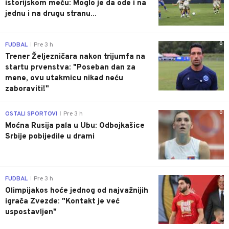
istorijskom meču: Moglo je da ode i na
jednu i na drugu stranu...
0
FUDBAL
Pre 3 h
|
Trener Željezničara nakon trijumfa na
startu prvenstva: "Poseban dan za
mene, ovu utakmicu nikad neću
zaboraviti!"
0
OSTALI SPORTOVI
Pre 3 h
|
Moćna Rusija pala u Ubu: Odbojkašice
Srbije pobijedile u drami
0
FUDBAL
Pre 3 h
|
Olimpijakos hoće jednog od najvažnijih
igrača Zvezde: "Kontakt je već
uspostavljen"