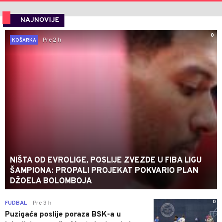
NAJNOVIJE
0
Pre 2 h
KOŠARKA
NIŠTA OD EVROLIGE, POSLIJE ZVEZDE U FIBA LIGU
ŠAMPIONA: PROPALI PROJEKAT POKVARIO PLAN
DŽOELA BOLOMBOJA
0
FUDBAL
Pre 3 h
|
Puzigaća poslije poraza BSK-a u