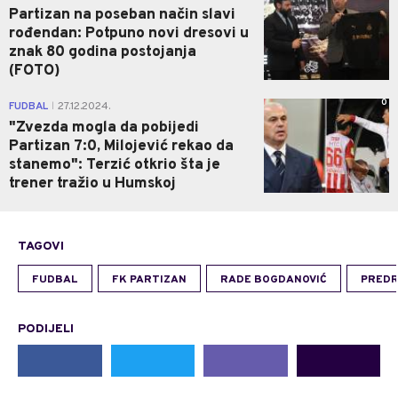
Partizan na poseban način slavi
rođendan: Potpuno novi dresovi u
znak 80 godina postojanja
(FOTO)
0
FUDBAL
27.12.2024.
|
"Zvezda mogla da pobijedi
Partizan 7:0, Milojević rekao da
stanemo": Terzić otkrio šta je
trener tražio u Humskoj
TAGOVI
FUDBAL
FK PARTIZAN
RADE BOGDANOVIĆ
PREDR
PODIJELI