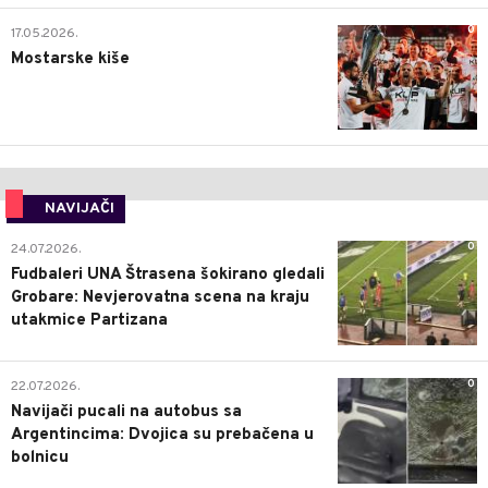
0
17.05.2026.
Mostarske kiše
NAVIJAČI
0
24.07.2026.
Fudbaleri UNA Štrasena šokirano gledali
Grobare: Nevjerovatna scena na kraju
utakmice Partizana
0
22.07.2026.
Navijači pucali na autobus sa
Argentincima: Dvojica su prebačena u
bolnicu