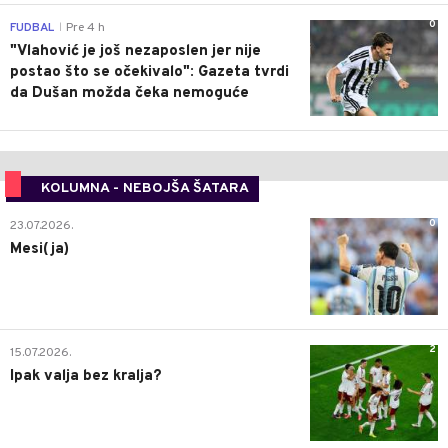
0
FUDBAL
Pre 4 h
|
"Vlahović je još nezaposlen jer nije
postao što se očekivalo": Gazeta tvrdi
da Dušan možda čeka nemoguće
KOLUMNA - NEBOJŠA ŠATARA
0
23.07.2026.
Mesi(ja)
2
15.07.2026.
Ipak valja bez kralja?