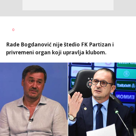
Dragan
AUTOR
0
Šutvić
Rade Bogdanović nije štedio FK Partizan i
privremeni organ koji upravlja klubom.