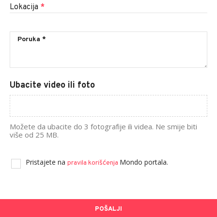
Lokacija
*
Ubacite video ili foto
Možete da ubacite do 3 fotografije ili videa. Ne smije biti
više od 25 MB.
Pristajete na
Mondo portala.
pravila korišćenja
POŠALJI