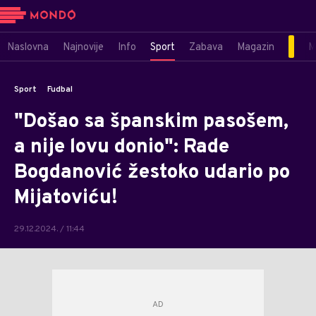
Naslovna
Najnovije
Info
Sport
Zabava
Magazin
M
Sport
Fudbal
"Došao sa španskim pasošem,
a nije lovu donio": Rade
Bogdanović žestoko udario po
Mijatoviću!
29.12.2024. / 11:44