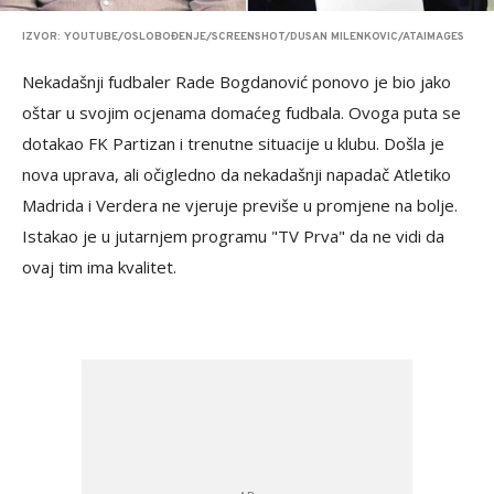
IZVOR: YOUTUBE/OSLOBOĐENJE/SCREENSHOT/DUSAN MILENKOVIC/ATAIMAGES
Nekadašnji fudbaler Rade Bogdanović ponovo je bio jako
oštar u svojim ocjenama domaćeg fudbala. Ovoga puta se
dotakao FK Partizan i trenutne situacije u klubu. Došla je
nova uprava, ali očigledno da nekadašnji napadač Atletiko
Madrida i Verdera ne vjeruje previše u promjene na bolje.
Istakao je u jutarnjem programu "TV Prva" da ne vidi da
ovaj tim ima kvalitet.