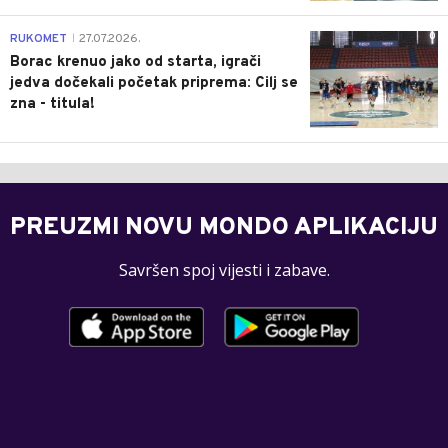
0
RUKOMET
27.07.2026.
|
Borac krenuo jako od starta, igrači
jedva dočekali početak priprema: Cilj se
zna - titula!
PREUZMI NOVU MONDO APLIKACIJU
Savršen spoj vijesti i zabave.