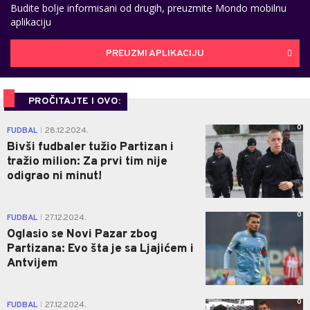
Budite bolje informisani od drugih, preuzmite Mondo mobilnu
aplikaciju
PREUZMI APLIKACIJU
PROČITAJTE I OVO:
0
FUDBAL
28.12.2024.
|
Bivši fudbaler tužio Partizan i
tražio milion: Za prvi tim nije
odigrao ni minut!
0
FUDBAL
27.12.2024.
|
Oglasio se Novi Pazar zbog
Partizana: Evo šta je sa Ljajićem i
Antvijem
0
FUDBAL
27.12.2024.
|