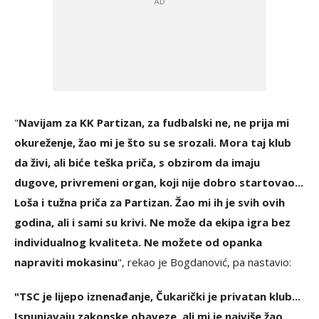
"
Navijam za KK Partizan, za fudbalski ne, ne prija mi
okureženje, žao mi je što su se srozali. Mora taj klub
da živi, ali biće teška priča, s obzirom da imaju
dugove, privremeni organ, koji nije dobro startovao...
Loša i tužna priča za Partizan. Žao mi ih je svih ovih
godina, ali i sami su krivi. Ne može da ekipa igra bez
individualnog kvaliteta. Ne možete od opanka
napraviti mokasinu
", rekao je Bogdanović, pa nastavio:
"TSC je lijepo iznenađanje, Čukarički je privatan klub...
Ispunjavaju zakonske obaveze, ali mi je najviše žao