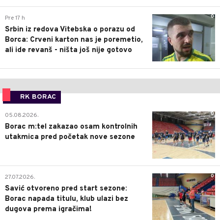
0
Pre 17 h
Srbin iz redova Vitebska o porazu od
Borca: Crveni karton nas je poremetio,
ali ide revanš - ništa još nije gotovo
RK BORAC
0
05.08.2026.
Borac m:tel zakazao osam kontrolnih
utakmica pred početak nove sezone
0
27.07.2026.
Savić otvoreno pred start sezone:
Borac napada titulu, klub ulazi bez
dugova prema igračima!