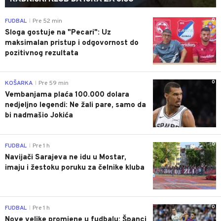
0
FUDBAL
Pre 52 min
|
Sloga gostuje na "Pecari": Uz
maksimalan pristup i odgovornost do
pozitivnog rezultata
0
KOŠARKA
Pre 59 min
|
Vembanjama plaća 100.000 dolara
nedjeljno legendi: Ne žali pare, samo da
bi nadmašio Jokića
0
FUDBAL
Pre 1 h
|
Navijači Sarajeva ne idu u Mostar,
imaju i žestoku poruku za čelnike kluba
0
FUDBAL
Pre 1 h
|
Nove velike promjene u fudbalu: Španci