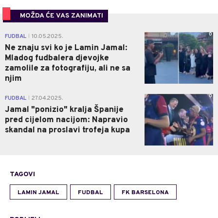
MOŽDA ĆE VAS ZANIMATI
0
FUDBAL
10.05.2025.
|
Ne znaju svi ko je Lamin Jamal:
Mladog fudbalera djevojke
zamolile za fotografiju, ali ne sa
njim
0
FUDBAL
27.04.2025.
|
Jamal "ponizio" kralja Španije
pred cijelom nacijom: Napravio
skandal na proslavi trofeja kupa
TAGOVI
LAMIN JAMAL
FUDBAL
FK BARSELONA