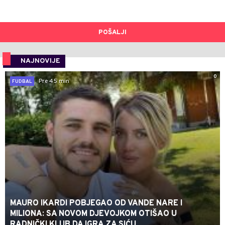
POŠALJI
NAJNOVIJE
0
Pre 45 min
FUDBAL
MAURO IKARDI POBJEGAO OD VANDE NARE I
MILIONA: SA NOVOM DJEVOJKOM OTIŠAO U
RADNIČKI KLUB DA IGRA ZA SIĆU