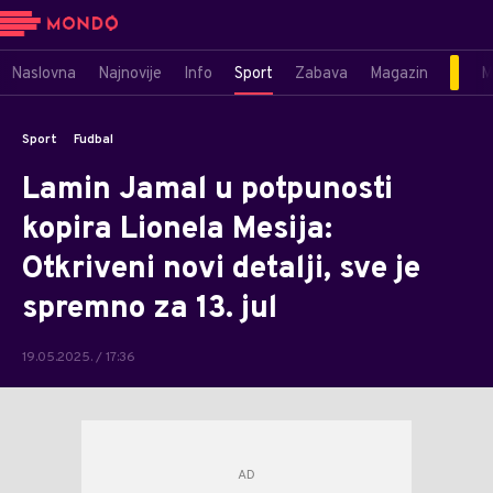
Naslovna
Najnovije
Info
Sport
Zabava
Magazin
M
Sport
Fudbal
Lamin Jamal u potpunosti
kopira Lionela Mesija:
Otkriveni novi detalji, sve je
spremno za 13. jul
19.05.2025. / 17:36