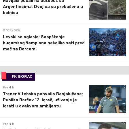
Navijači pucali na autobus sa
Argentincima: Dvojica su prebačena u
bolnicu
1
07.07.2026.
Levski se oglasio: Saopštenje
bugarskog šampiona nekoliko sati pred
meč sa Borcem!
FK BORAC
0
Pre 4 h
Trener Vitebska pohvalio Banjalučane:
Publika Borčev 12. igrač, uživanje je
igrati u ovakvom ambijentu
0
Pre 4 h