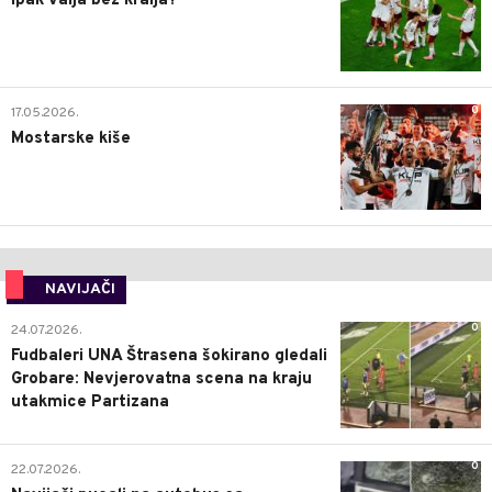
Ipak valja bez kralja?
0
17.05.2026.
Mostarske kiše
NAVIJAČI
0
24.07.2026.
Fudbaleri UNA Štrasena šokirano gledali
Grobare: Nevjerovatna scena na kraju
utakmice Partizana
0
22.07.2026.