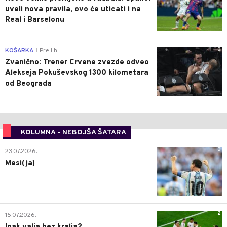
uveli nova pravila, ovo će uticati i na
Real i Barselonu
0
KOŠARKA
Pre 1 h
|
Zvanično: Trener Crvene zvezde odveo
Alekseja Pokuševskog 1300 kilometara
od Beograda
KOLUMNA - NEBOJŠA ŠATARA
0
23.07.2026.
Mesi(ja)
2
15.07.2026.