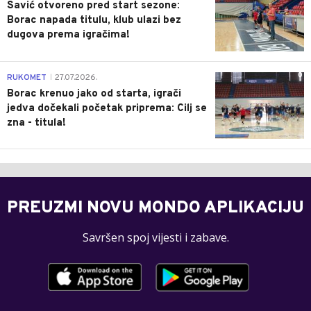
Savić otvoreno pred start sezone:
Borac napada titulu, klub ulazi bez
dugova prema igračima!
0
RUKOMET
27.07.2026.
|
Borac krenuo jako od starta, igrači
jedva dočekali početak priprema: Cilj se
zna - titula!
PREUZMI NOVU MONDO APLIKACIJU
Savršen spoj vijesti i zabave.