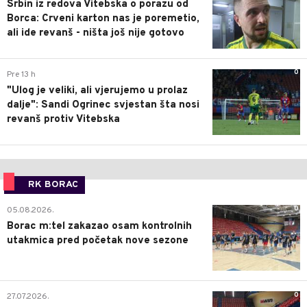
Srbin iz redova Vitebska o porazu od
Borca: Crveni karton nas je poremetio,
ali ide revanš - ništa još nije gotovo
0
Pre 13 h
"Ulog je veliki, ali vjerujemo u prolaz
dalje": Sandi Ogrinec svjestan šta nosi
revanš protiv Vitebska
RK BORAC
0
05.08.2026.
Borac m:tel zakazao osam kontrolnih
utakmica pred početak nove sezone
0
27.07.2026.