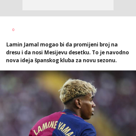
Nemanja
AUTOR
0
Stanojčić
Lamin Jamal mogao bi da promijeni broj na
dresu i da nosi Mesijevu desetku. To je navodno
nova ideja španskog kluba za novu sezonu.