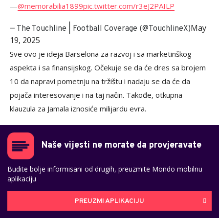
—
@memorabilia1899
pic.twitter.com/r3eJ2PAILP
May
— The Touchline | Football Coverage (@TouchlineX)
19, 2025
Sve ovo je ideja Barselona za razvoj i sa marketinškog
aspekta i sa finansijskog. Očekuje se da će dres sa brojem
10 da napravi pometnju na tržištu i nadaju se da će da
pojača interesovanje i na taj način. Takođe, otkupna
klauzula za Jamala iznosiće milijardu evra.
Naše vijesti ne morate da provjeravate
Budite bolje informisani od drugih, preuzmite Mondo mobilnu
aplikaciju
PREUZMI APLIKACIJU